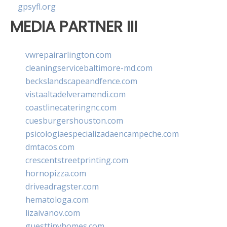
gpsyfl.org
MEDIA PARTNER III
vwrepairarlington.com
cleaningservicebaltimore-md.com
beckslandscapeandfence.com
vistaaltadelveramendi.com
coastlinecateringnc.com
cuesburgershouston.com
psicologiaespecializadaencampeche.com
dmtacos.com
crescentstreetprinting.com
hornopizza.com
driveadragster.com
hematologa.com
lizaivanov.com
guesttinyhomes.com