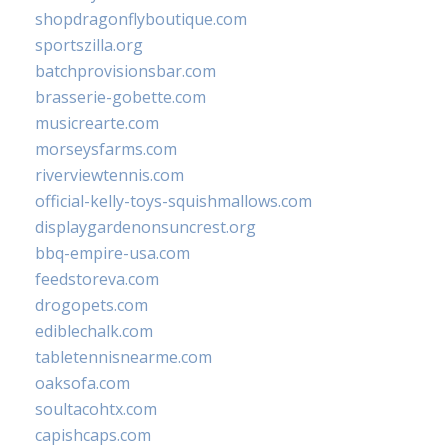
shopdragonflyboutique.com
sportszilla.org
batchprovisionsbar.com
brasserie-gobette.com
musicrearte.com
morseysfarms.com
riverviewtennis.com
official-kelly-toys-squishmallows.com
displaygardenonsuncrest.org
bbq-empire-usa.com
feedstoreva.com
drogopets.com
ediblechalk.com
tabletennisnearme.com
oaksofa.com
soultacohtx.com
capishcaps.com