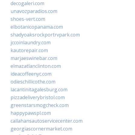
decogaleri.com
unavozparadios.com
shoes-vert.com
elbotanicopanama.com
shadyoaksrockportrvpark.com
jccoinlaundry.com
kautorepair.com
marjaeswinebar.com
elmazatlanclinton.com
ideacoffeenyc.com
odieschillicothe.com
lacantinitagalesburg.com
pizzadeliverybristol.com
greenstarsmogcheck.com
happypawspl.com
callahansautoservicecenter.com
georgiascornermarket.com