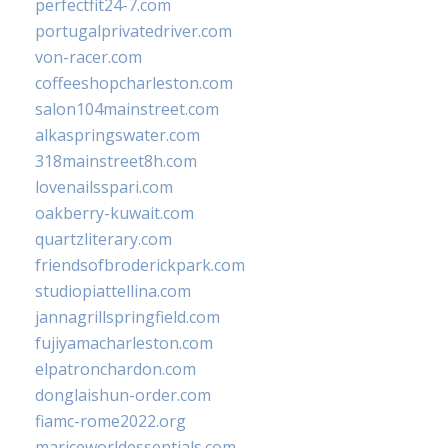
perfectfit24-7.com
portugalprivatedriver.com
von-racer.com
coffeeshopcharleston.com
salon104mainstreet.com
alkaspringswater.com
318mainstreet8h.com
lovenailsspari.com
oakberry-kuwait.com
quartzliterary.com
friendsofbroderickpark.com
studiopiattellina.com
jannagrillspringfield.com
fujiyamacharleston.com
elpatronchardon.com
donglaishun-order.com
fiamc-rome2022.org
mariceworldessentials.com