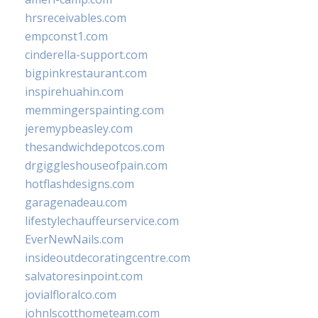
hrsreceivables.com
empconst1.com
cinderella-support.com
bigpinkrestaurant.com
inspirehuahin.com
memmingerspainting.com
jeremypbeasley.com
thesandwichdepotcos.com
drgiggleshouseofpain.com
hotflashdesigns.com
garagenadeau.com
lifestylechauffeurservice.com
EverNewNails.com
insideoutdecoratingcentre.com
salvatoresinpoint.com
jovialfloralco.com
johnlscotthometeam.com