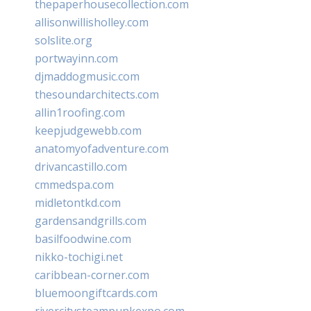
thepaperhousecollection.com
allisonwillisholley.com
solslite.org
portwayinn.com
djmaddogmusic.com
thesoundarchitects.com
allin1roofing.com
keepjudgewebb.com
anatomyofadventure.com
drivancastillo.com
cmmedspa.com
midletontkd.com
gardensandgrills.com
basilfoodwine.com
nikko-tochigi.net
caribbean-corner.com
bluemoongiftcards.com
rivercitysteampunkexpo.com