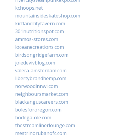
kchoops.net
mountainsideskateshop.com
kirtlandcitytavern.com
301nutritionspot.com
ammos-stores.com
loceanecreations.com
birdsongridgefarm.com
joiedevivblog.com
valera-amsterdam.com
libertybrandhemp.com
norwoodinnwi.com
neighboursmarket.com
blackanguscareers.com
bolesfororegon.com
bodega-ole.com
thestreamlinerlounge.com
mestrinorubanofc.com