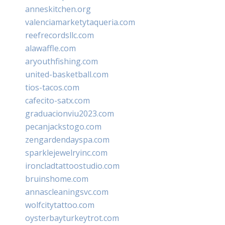
anneskitchen.org
valenciamarketytaqueria.com
reefrecordsllc.com
alawaffle.com
aryouthfishing.com
united-basketball.com
tios-tacos.com
cafecito-satx.com
graduacionviu2023.com
pecanjackstogo.com
zengardendayspa.com
sparklejewelryinc.com
ironcladtattoostudio.com
bruinshome.com
annascleaningsvc.com
wolfcitytattoo.com
oysterbayturkeytrot.com