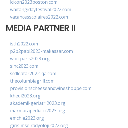
lcicon2023boston.com
waitangidayfestival2022.com
vacancesscolaires2022.com
MEDIA PARTNER II
isth2022.com
p2b2pabi2023-makassar.com
wocfparis2023.org
sinc2023.com
scdlqatar2022-qa.com
thecolumbiagrill.com
provisionscheeseandwineshoppe.com
khedi2023.org
akademikgeriatri2023.org
marmarapediatri2023.org
emchie2023.org
girisimselradyoloji2022.org