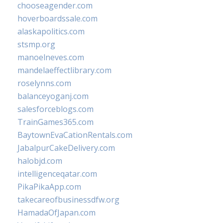
chooseagender.com
hoverboardssale.com
alaskapolitics.com
stsmp.org
manoelneves.com
mandelaeffectlibrary.com
roselynns.com
balanceyoganj.com
salesforceblogs.com
TrainGames365.com
BaytownEvaCationRentals.com
JabalpurCakeDelivery.com
halobjd.com
intelligenceqatar.com
PikaPikaApp.com
takecareofbusinessdfw.org
HamadaOfJapan.com