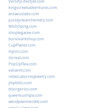
VersifyLifestyle.com
kingscreekadventures.com
antaeuslabs.com
purelycleanchemdry.com
WishOping.com
shoplegacee.com
bonvivantshop.com
CupPlante.com
mpzin.com
stcreal.com
PopUpFlea.com
valueml.com
rebeccatorresjewelry.com
jmpbliss.com
drjorgerico.com
queensushipa.com
wendyweimerdds.com
ameri-camp.com