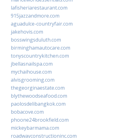
lafisheriarestaurant.com
915jazzandmore.com
aguadulce-countryfair.com
jakehovis.com
bosswingsduluth.com
birminghamautocare.com
tonyscountrykitchen.com
jbellasnailspa.com
mychaihouse.com
alvisgrooming.com
thegeorginaestate.com
blythewoodseafood.com
paolosdelibangkok.com
bobacove.com
phoone24brookfield.com
mickeybarmama.com
roadwayconstructioninc.com