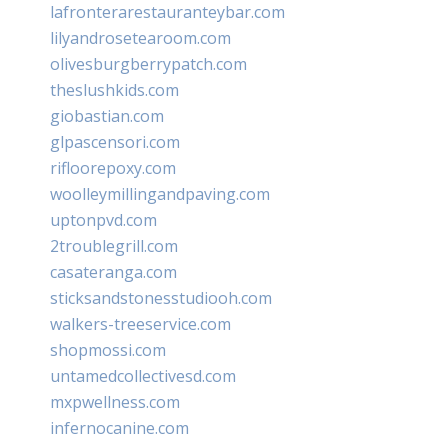
lafronterarestauranteybar.com
lilyandrosetearoom.com
olivesburgberrypatch.com
theslushkids.com
giobastian.com
glpascensori.com
rifloorepoxy.com
woolleymillingandpaving.com
uptonpvd.com
2troublegrill.com
casateranga.com
sticksandstonesstudiooh.com
walkers-treeservice.com
shopmossi.com
untamedcollectivesd.com
mxpwellness.com
infernocanine.com