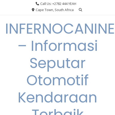
Skip
Call Us: +2782 444 YEAH
to
Cape Town, South Africa
content
INFERNOCANINE
– Informasi
Seputar
Otomotif
Kendaraan
Terbaik