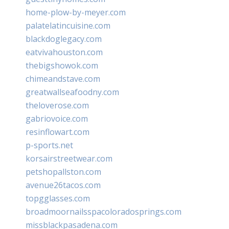
home-plow-by-meyer.com
palatelatincuisine.com
blackdoglegacy.com
eatvivahouston.com
thebigshowok.com
chimeandstave.com
greatwallseafoodny.com
theloverose.com
gabriovoice.com
resinflowart.com
p-sports.net
korsairstreetwear.com
petshopallston.com
avenue26tacos.com
topgglasses.com
broadmoornailsspacoloradosprings.com
missblackpasadena.com