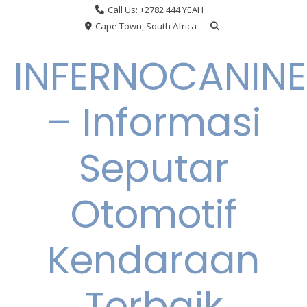
Skip
Call Us: +2782 444 YEAH
to
Cape Town, South Africa
content
INFERNOCANINE
– Informasi
Seputar
Otomotif
Kendaraan
Terbaik