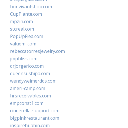
bonvivantshop.com
CupPlante.com
mpzin.com
stcreal.com
PopUpFlea.com
valueml.com
rebeccatorresjewelry.com
jmpbliss.com
drjorgerico.com
queensushipa.com
wendyweimerdds.com
ameri-camp.com
hrsreceivables.com
empconst1.com
cinderella-support.com
bigpinkrestaurant.com
inspirehuahin.com