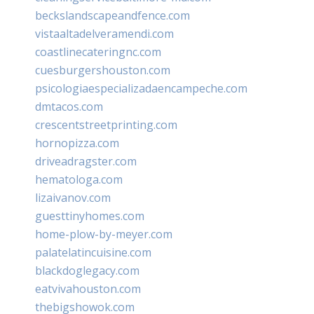
beckslandscapeandfence.com
vistaaltadelveramendi.com
coastlinecateringnc.com
cuesburgershouston.com
psicologiaespecializadaencampeche.com
dmtacos.com
crescentstreetprinting.com
hornopizza.com
driveadragster.com
hematologa.com
lizaivanov.com
guesttinyhomes.com
home-plow-by-meyer.com
palatelatincuisine.com
blackdoglegacy.com
eatvivahouston.com
thebigshowok.com