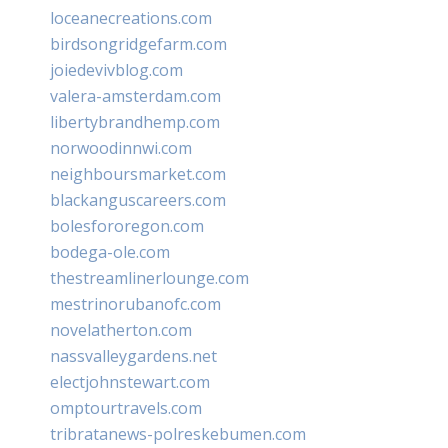
loceanecreations.com
birdsongridgefarm.com
joiedevivblog.com
valera-amsterdam.com
libertybrandhemp.com
norwoodinnwi.com
neighboursmarket.com
blackanguscareers.com
bolesfororegon.com
bodega-ole.com
thestreamlinerlounge.com
mestrinorubanofc.com
novelatherton.com
nassvalleygardens.net
electjohnstewart.com
omptourtravels.com
tribratanews-polreskebumen.com