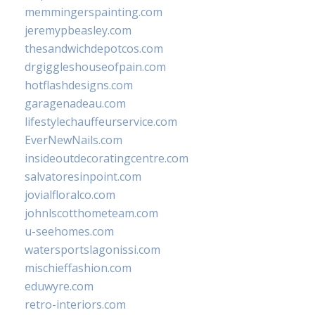
memmingerspainting.com
jeremypbeasley.com
thesandwichdepotcos.com
drgiggleshouseofpain.com
hotflashdesigns.com
garagenadeau.com
lifestylechauffeurservice.com
EverNewNails.com
insideoutdecoratingcentre.com
salvatoresinpoint.com
jovialfloralco.com
johnlscotthometeam.com
u-seehomes.com
watersportslagonissi.com
mischieffashion.com
eduwyre.com
retro-interiors.com