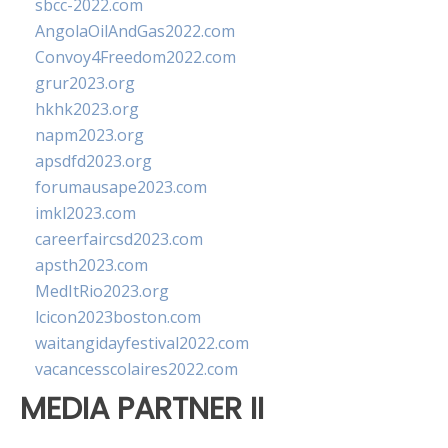
sbcc-2022.com
AngolaOilAndGas2022.com
Convoy4Freedom2022.com
grur2023.org
hkhk2023.org
napm2023.org
apsdfd2023.org
forumausape2023.com
imkl2023.com
careerfaircsd2023.com
apsth2023.com
MedItRio2023.org
lcicon2023boston.com
waitangidayfestival2022.com
vacancesscolaires2022.com
MEDIA PARTNER II