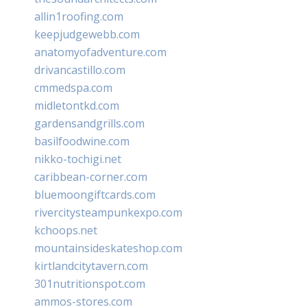
allin1roofing.com
keepjudgewebb.com
anatomyofadventure.com
drivancastillo.com
cmmedspa.com
midletontkd.com
gardensandgrills.com
basilfoodwine.com
nikko-tochigi.net
caribbean-corner.com
bluemoongiftcards.com
rivercitysteampunkexpo.com
kchoops.net
mountainsideskateshop.com
kirtlandcitytavern.com
301nutritionspot.com
ammos-stores.com