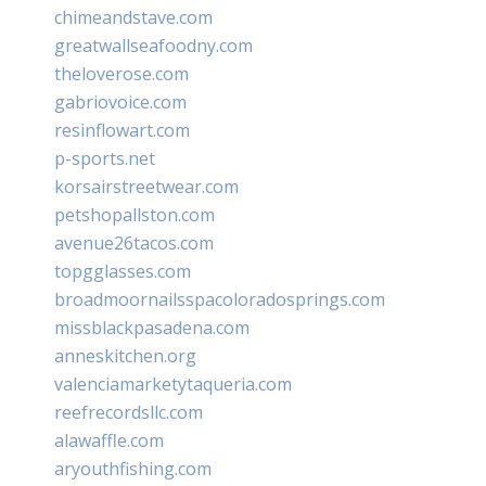
chimeandstave.com
greatwallseafoodny.com
theloverose.com
gabriovoice.com
resinflowart.com
p-sports.net
korsairstreetwear.com
petshopallston.com
avenue26tacos.com
topgglasses.com
broadmoornailsspacoloradosprings.com
missblackpasadena.com
anneskitchen.org
valenciamarketytaqueria.com
reefrecordsllc.com
alawaffle.com
aryouthfishing.com