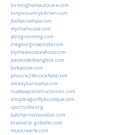
birminghamautocare.com
tonyscountrykitchen.com
jbellasnailspa.com
mychaihouse.com
alvisgrooming.com
thegeorginaestate.com
blythewoodseafood.com
paolosdelibangkok.com
bobacove.com
phoone24brookfield.com
mickeybarmama.com
roadwayconstructioninc.com
shopdragonflyboutique.com
sportszilla.org
batchprovisionsbar.com
brasserie-gobette.com
musicrearte.com