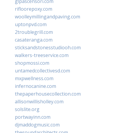
glpascensori.com
rifloorepoxy.com
woolleymillingandpaving.com
uptonpvd.com
2troublegrill.com
casateranga.com
sticksandstonesstudiooh.com
walkers-treeservice.com
shopmossi.com
untamedcollectivesd.com
mxpwellness.com
infernocanine.com
thepaperhousecollection.com
allisonwillisholley.com
solslite.org
portwayinn.com
djmaddogmusic.com
thesoundarchitects.com