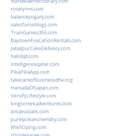
mandelaeffectlibrary.com
roselynns.com
balanceyoganj.com
salesforceblogs.com
TrainGames365.com
BaytownEvaCationRentals.com
JabalpurCakeDelivery.com
halobjd.com
intelligenceqatar.com
PikaPikaApp.com
takecareofbusinessdfw.org
HamadaOfJapan.com
VersifyLifestyle.com
kingscreekadventures.com
antaeuslabs.com
purelycleanchemdry.com
WishOping.com
shoplegacee.com