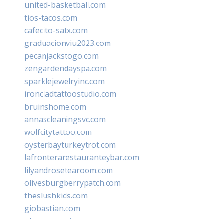
united-basketball.com
tios-tacos.com
cafecito-satx.com
graduacionviu2023.com
pecanjackstogo.com
zengardendayspa.com
sparklejewelryinc.com
ironcladtattoostudio.com
bruinshome.com
annascleaningsvc.com
wolfcitytattoo.com
oysterbayturkeytrot.com
lafronterarestauranteybar.com
lilyandrosetearoom.com
olivesburgberrypatch.com
theslushkids.com
giobastian.com