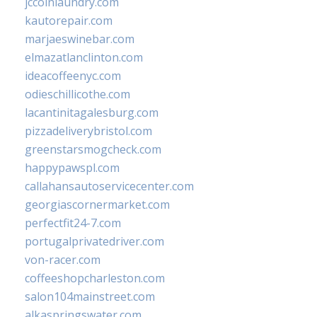
jccoinlaundry.com
kautorepair.com
marjaeswinebar.com
elmazatlanclinton.com
ideacoffeenyc.com
odieschillicothe.com
lacantinitagalesburg.com
pizzadeliverybristol.com
greenstarsmogcheck.com
happypawspl.com
callahansautoservicecenter.com
georgiascornermarket.com
perfectfit24-7.com
portugalprivatedriver.com
von-racer.com
coffeeshopcharleston.com
salon104mainstreet.com
alkaspringswater.com