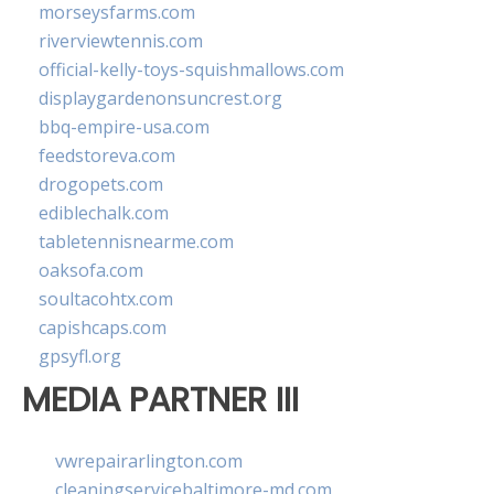
morseysfarms.com
riverviewtennis.com
official-kelly-toys-squishmallows.com
displaygardenonsuncrest.org
bbq-empire-usa.com
feedstoreva.com
drogopets.com
ediblechalk.com
tabletennisnearme.com
oaksofa.com
soultacohtx.com
capishcaps.com
gpsyfl.org
MEDIA PARTNER III
vwrepairarlington.com
cleaningservicebaltimore-md.com