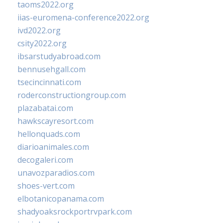
taoms2022.org
iias-euromena-conference2022.org
ivd2022.org
csity2022.org
ibsarstudyabroad.com
bennusehgall.com
tsecincinnati.com
roderconstructiongroup.com
plazabatai.com
hawkscayresort.com
hellonquads.com
diarioanimales.com
decogaleri.com
unavozparadios.com
shoes-vert.com
elbotanicopanama.com
shadyoaksrockportrvpark.com