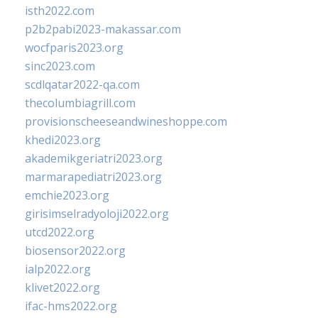
isth2022.com
p2b2pabi2023-makassar.com
wocfparis2023.org
sinc2023.com
scdlqatar2022-qa.com
thecolumbiagrill.com
provisionscheeseandwineshoppe.com
khedi2023.org
akademikgeriatri2023.org
marmarapediatri2023.org
emchie2023.org
girisimselradyoloji2022.org
utcd2022.org
biosensor2022.org
ialp2022.org
klivet2022.org
ifac-hms2022.org