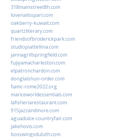
318mainstreet8h.com
lovenailsspari.com
oakberry-kuwait.com
quartzliterary.com
friendsofbroderickpark.com
studiopiattellina.com
jannagrillspringfield.com
fujiyamacharleston.com
elpatronchardon.com
donglaishun-order.com
fiamc-rome2022.org
mariceworldessentials.com
lafisheriarestaurant.com
915jazzandmore.com
aguadulce-countryfair.com
jakehovis.com
bosswingsduluth.com