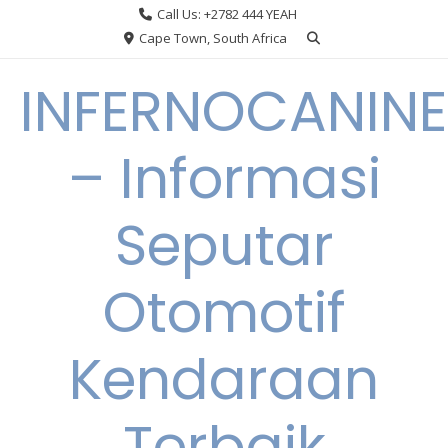
Skip
Call Us: +2782 444 YEAH
to
Cape Town, South Africa
content
INFERNOCANINE
– Informasi
Seputar
Otomotif
Kendaraan
Terbaik