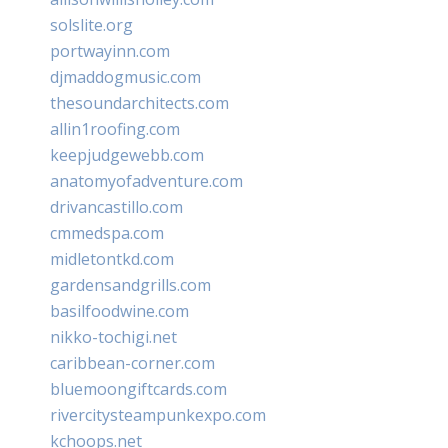
solslite.org
portwayinn.com
djmaddogmusic.com
thesoundarchitects.com
allin1roofing.com
keepjudgewebb.com
anatomyofadventure.com
drivancastillo.com
cmmedspa.com
midletontkd.com
gardensandgrills.com
basilfoodwine.com
nikko-tochigi.net
caribbean-corner.com
bluemoongiftcards.com
rivercitysteampunkexpo.com
kchoops.net