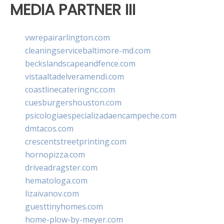
MEDIA PARTNER III
vwrepairarlington.com
cleaningservicebaltimore-md.com
beckslandscapeandfence.com
vistaaltadelveramendi.com
coastlinecateringnc.com
cuesburgershouston.com
psicologiaespecializadaencampeche.com
dmtacos.com
crescentstreetprinting.com
hornopizza.com
driveadragster.com
hematologa.com
lizaivanov.com
guesttinyhomes.com
home-plow-by-meyer.com