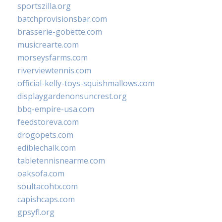
sportszilla.org
batchprovisionsbar.com
brasserie-gobette.com
musicrearte.com
morseysfarms.com
riverviewtennis.com
official-kelly-toys-squishmallows.com
displaygardenonsuncrest.org
bbq-empire-usa.com
feedstoreva.com
drogopets.com
ediblechalk.com
tabletennisnearme.com
oaksofa.com
soultacohtx.com
capishcaps.com
gpsyfl.org