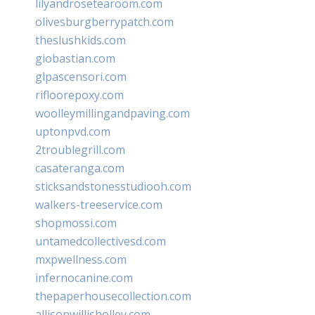
lilyandrosetearoom.com
olivesburgberrypatch.com
theslushkids.com
giobastian.com
glpascensori.com
rifloorepoxy.com
woolleymillingandpaving.com
uptonpvd.com
2troublegrill.com
casateranga.com
sticksandstonesstudiooh.com
walkers-treeservice.com
shopmossi.com
untamedcollectivesd.com
mxpwellness.com
infernocanine.com
thepaperhousecollection.com
allisonwillisholley.com