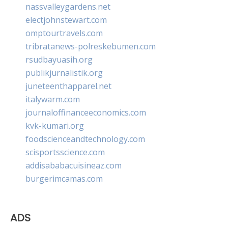
nassvalleygardens.net
electjohnstewart.com
omptourtravels.com
tribratanews-polreskebumen.com
rsudbayuasih.org
publikjurnalistik.org
juneteenthapparel.net
italywarm.com
journaloffinanceeconomics.com
kvk-kumari.org
foodscienceandtechnology.com
scisportsscience.com
addisababacuisineaz.com
burgerimcamas.com
ADS