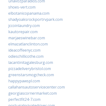
unavozparadios.com
shoes-vert.com
elbotanicopanama.com
shadyoaksrockportrvpark.com
jccoinlaundry.com
kautorepair.com
marjaeswinebar.com
elmazatlanclinton.com
ideacoffeenyc.com
odieschillicothe.com
lacantinitagalesburg.com
pizzadeliverybristol.com
greenstarsmogcheck.com
happypawspl.com
callahansautoservicecenter.com
georgiascornermarket.com
perfectfit24-7.com
portugalprivatedriver.com