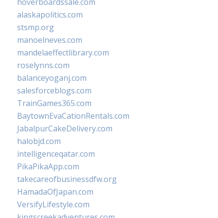
hoverboardssale.com
alaskapolitics.com
stsmp.org
manoelneves.com
mandelaeffectlibrary.com
roselynns.com
balanceyoganj.com
salesforceblogs.com
TrainGames365.com
BaytownEvaCationRentals.com
JabalpurCakeDelivery.com
halobjd.com
intelligenceqatar.com
PikaPikaApp.com
takecareofbusinessdfw.org
HamadaOfJapan.com
VersifyLifestyle.com
kingscreekadventures.com