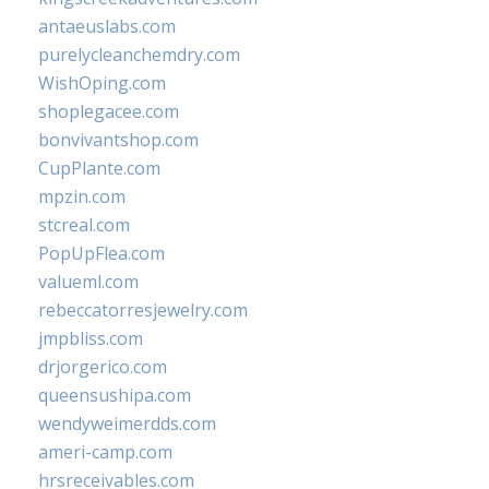
antaeuslabs.com
purelycleanchemdry.com
WishOping.com
shoplegacee.com
bonvivantshop.com
CupPlante.com
mpzin.com
stcreal.com
PopUpFlea.com
valueml.com
rebeccatorresjewelry.com
jmpbliss.com
drjorgerico.com
queensushipa.com
wendyweimerdds.com
ameri-camp.com
hrsreceivables.com