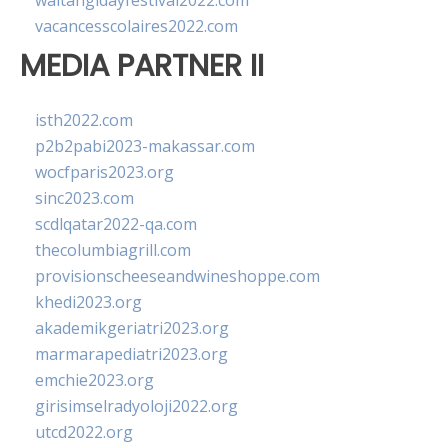
waitangidayfestival2022.com
vacancesscolaires2022.com
MEDIA PARTNER II
isth2022.com
p2b2pabi2023-makassar.com
wocfparis2023.org
sinc2023.com
scdlqatar2022-qa.com
thecolumbiagrill.com
provisionscheeseandwineshoppe.com
khedi2023.org
akademikgeriatri2023.org
marmarapediatri2023.org
emchie2023.org
girisimselradyoloji2022.org
utcd2022.org