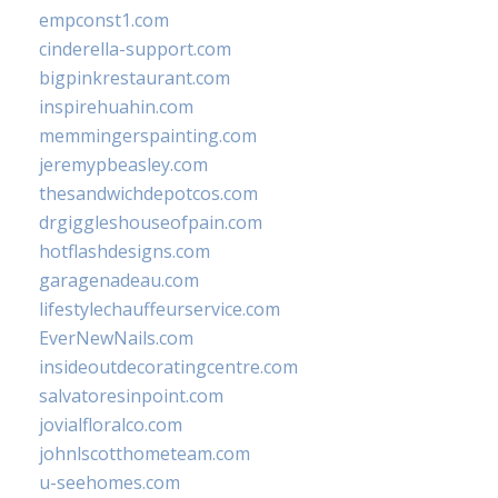
empconst1.com
cinderella-support.com
bigpinkrestaurant.com
inspirehuahin.com
memmingerspainting.com
jeremypbeasley.com
thesandwichdepotcos.com
drgiggleshouseofpain.com
hotflashdesigns.com
garagenadeau.com
lifestylechauffeurservice.com
EverNewNails.com
insideoutdecoratingcentre.com
salvatoresinpoint.com
jovialfloralco.com
johnlscotthometeam.com
u-seehomes.com