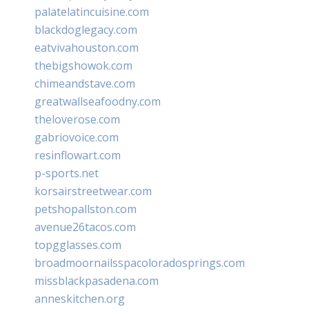
palatelatincuisine.com
blackdoglegacy.com
eatvivahouston.com
thebigshowok.com
chimeandstave.com
greatwallseafoodny.com
theloverose.com
gabriovoice.com
resinflowart.com
p-sports.net
korsairstreetwear.com
petshopallston.com
avenue26tacos.com
topgglasses.com
broadmoornailsspacoloradosprings.com
missblackpasadena.com
anneskitchen.org