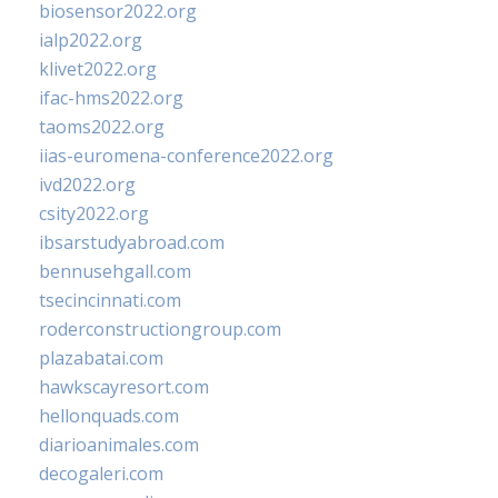
biosensor2022.org
ialp2022.org
klivet2022.org
ifac-hms2022.org
taoms2022.org
iias-euromena-conference2022.org
ivd2022.org
csity2022.org
ibsarstudyabroad.com
bennusehgall.com
tsecincinnati.com
roderconstructiongroup.com
plazabatai.com
hawkscayresort.com
hellonquads.com
diarioanimales.com
decogaleri.com