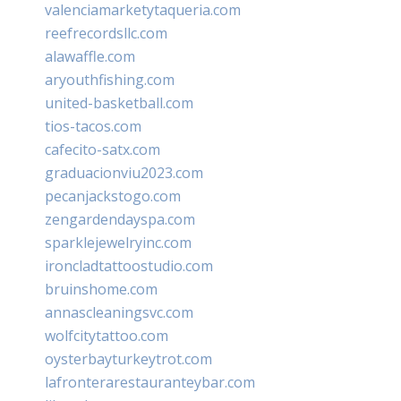
valenciamarketytaqueria.com
reefrecordsllc.com
alawaffle.com
aryouthfishing.com
united-basketball.com
tios-tacos.com
cafecito-satx.com
graduacionviu2023.com
pecanjackstogo.com
zengardendayspa.com
sparklejewelryinc.com
ironcladtattoostudio.com
bruinshome.com
annascleaningsvc.com
wolfcitytattoo.com
oysterbayturkeytrot.com
lafronterarestauranteybar.com