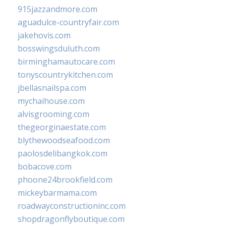
915jazzandmore.com
aguadulce-countryfair.com
jakehovis.com
bosswingsduluth.com
birminghamautocare.com
tonyscountrykitchen.com
jbellasnailspa.com
mychaihouse.com
alvisgrooming.com
thegeorginaestate.com
blythewoodseafood.com
paolosdelibangkok.com
bobacove.com
phoone24brookfield.com
mickeybarmama.com
roadwayconstructioninc.com
shopdragonflyboutique.com