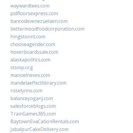
waywardtees.com
pidfloorsexpress.com
bancodevenezuelaen.com
bettermoodfoodcorporation.com
hingstonnt.com
chooseagender.com
hoverboardssale.com
alaskapolitics.com
stsmp.org
manoelneves.com
mandelaeffectlibrary.com
roselynns.com
balanceyoganj.com
salesforceblogs.com
TrainGames365.com
BaytownEvaCationRentals.com
JabalpurCakeDelivery.com