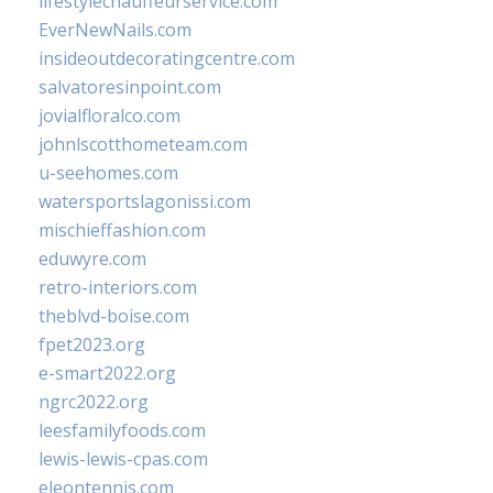
lifestylechauffeurservice.com
EverNewNails.com
insideoutdecoratingcentre.com
salvatoresinpoint.com
jovialfloralco.com
johnlscotthometeam.com
u-seehomes.com
watersportslagonissi.com
mischieffashion.com
eduwyre.com
retro-interiors.com
theblvd-boise.com
fpet2023.org
e-smart2022.org
ngrc2022.org
leesfamilyfoods.com
lewis-lewis-cpas.com
eleontennis.com