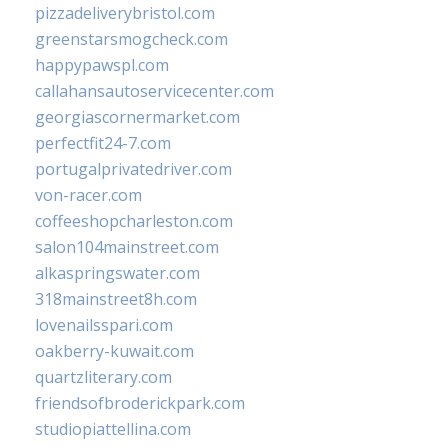
pizzadeliverybristol.com
greenstarsmogcheck.com
happypawspl.com
callahansautoservicecenter.com
georgiascornermarket.com
perfectfit24-7.com
portugalprivatedriver.com
von-racer.com
coffeeshopcharleston.com
salon104mainstreet.com
alkaspringswater.com
318mainstreet8h.com
lovenailsspari.com
oakberry-kuwait.com
quartzliterary.com
friendsofbroderickpark.com
studiopiattellina.com