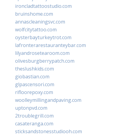
ironcladtattoostudio.com
bruinshome.com
annascleaningsvc.com
wolfcitytattoo.com
oysterbayturkeytrot.com
lafronterarestauranteybar.com
lilyandrosetearoom.com
olivesburgberrypatch.com
theslushkids.com
giobastian.com
glpascensori.com
rifloorepoxy.com
woolleymillingandpaving.com
uptonpvd.com
2troublegrill.com
casateranga.com
sticksandstonesstudiooh.com