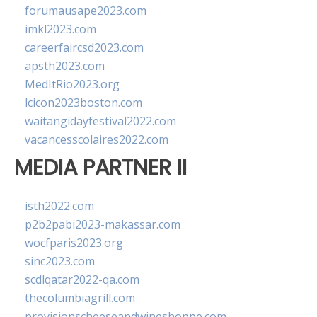
forumausape2023.com
imkl2023.com
careerfaircsd2023.com
apsth2023.com
MedItRio2023.org
lcicon2023boston.com
waitangidayfestival2022.com
vacancesscolaires2022.com
MEDIA PARTNER II
isth2022.com
p2b2pabi2023-makassar.com
wocfparis2023.org
sinc2023.com
scdlqatar2022-qa.com
thecolumbiagrill.com
provisionscheeseandwineshoppe.com