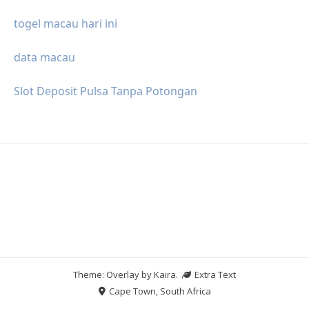
togel macau hari ini
data macau
Slot Deposit Pulsa Tanpa Potongan
Theme: Overlay by
Kaira
.
Extra Text
Cape Town, South Africa