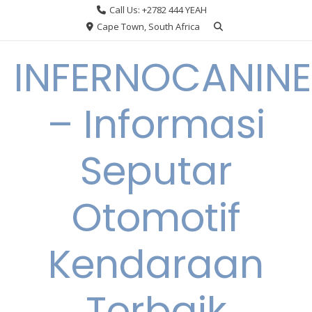
Skip
Call Us: +2782 444 YEAH
to
Cape Town, South Africa
content
INFERNOCANINE
– Informasi
Seputar
Otomotif
Kendaraan
Terbaik