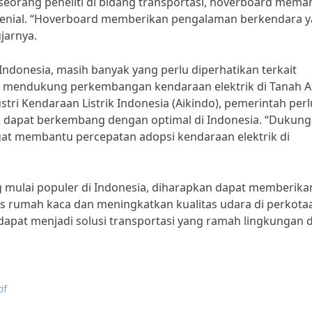
seorang peneliti di bidang transportasi, hoverboard mema
 milenial. “Hoverboard memberikan pengalaman berkendara 
jarnya.
Indonesia, masih banyak yang perlu diperhatikan terkait
ng mendukung perkembangan kendaraan elektrik di Tanah Ai
tri Kendaraan Listrik Indonesia (Aikindo), pemerintah perl
ik dapat berkembang dengan optimal di Indonesia. “Dukun
ngat membantu percepatan adopsi kendaraan elektrik di
g mulai populer di Indonesia, diharapkan dapat memberika
as rumah kaca dan meningkatkan kualitas udara di perkota
n dapat menjadi solusi transportasi yang ramah lingkungan 
if