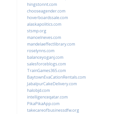
hingstonnt.com
chooseagender.com
hoverboardssale.com
alaskapolitics.com
stsmp.org
manoelneves.com
mandelaeffectlibrary.com
roselynns.com
balanceyoganj.com
salesforceblogs.com
TrainGames365.com
BaytownEvaCationRentals.com
JabalpurCakeDelivery.com
halobjd.com
intelligenceqatar.com
PikaPikaApp.com
takecareofbusinessdfw.org