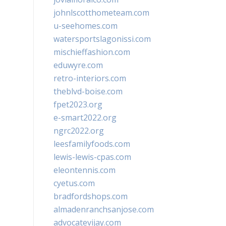
johnlscotthometeam.com
u-seehomes.com
watersportslagonissi.com
mischieffashion.com
eduwyre.com
retro-interiors.com
theblvd-boise.com
fpet2023.org
e-smart2022.org
ngrc2022.org
leesfamilyfoods.com
lewis-lewis-cpas.com
eleontennis.com
cyetus.com
bradfordshops.com
almadenranchsanjose.com
advocatevijay.com