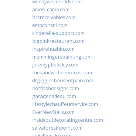
wendyweimerdds.com
ameri-camp.com
hrsreceivables.com
empconst1.com
cinderella-support.com
bigpinkrestaurant.com
inspirehuahin.com
memmingerspainting.com
jeremypbeasley.com
thesandwichdepotcos.com
drgiggleshouseofpain.com
hotflashdesigns.com
garagenadeau.com
lifestylechauffeurservice.com
EverNewNails.com
insideoutdecoratingcentre.com
salvatoresinpoint.com
jovialfloralco.com