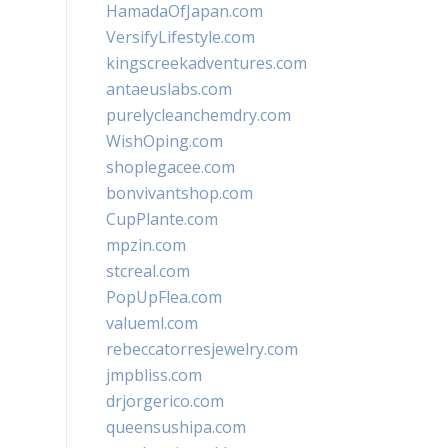
HamadaOfJapan.com
VersifyLifestyle.com
kingscreekadventures.com
antaeuslabs.com
purelycleanchemdry.com
WishOping.com
shoplegacee.com
bonvivantshop.com
CupPlante.com
mpzin.com
stcreal.com
PopUpFlea.com
valueml.com
rebeccatorresjewelry.com
jmpbliss.com
drjorgerico.com
queensushipa.com