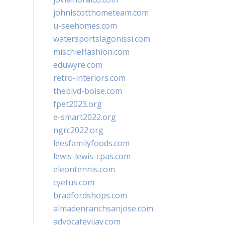
johnlscotthometeam.com
u-seehomes.com
watersportslagonissi.com
mischieffashion.com
eduwyre.com
retro-interiors.com
theblvd-boise.com
fpet2023.org
e-smart2022.org
ngrc2022.org
leesfamilyfoods.com
lewis-lewis-cpas.com
eleontennis.com
cyetus.com
bradfordshops.com
almadenranchsanjose.com
advocatevijay.com