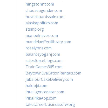
hingstonnt.com
chooseagender.com
hoverboardssale.com
alaskapolitics.com
stsmp.org
manoelneves.com
mandelaeffectlibrary.com
roselynns.com
balanceyoganj.com
salesforceblogs.com
TrainGames365.com
BaytownEvaCationRentals.com
JabalpurCakeDelivery.com
halobjd.com
intelligenceqatar.com
PikaPikaApp.com
takecareofbusinessdfw.org