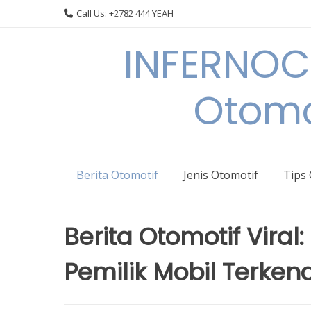
Skip
Call Us: +2782 444 YEAH
to
content
INFERNOCA
Otomo
Berita Otomotif
Jenis Otomotif
Tips
Berita Otomotif Viral
Pemilik Mobil Terken