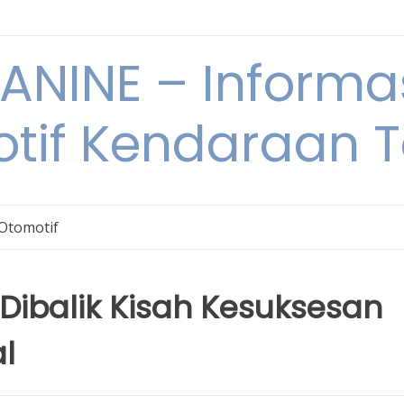
NINE – Informa
tif Kendaraan T
 Otomotif
: Dibalik Kisah Kesuksesan
al