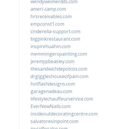
wendyweimerdds.com
ameri-camp.com
hrsreceivables.com
empconst1.com
cinderella-support.com
bigpinkrestaurant.com
inspirehuahin.com
memmingerspainting.com
jeremypbeasley.com
thesandwichdepotcos.com
drgiggleshouseofpain.com
hotflashdesigns.com
garagenadeau.com
lifestylechauffeurservice.com
EverNewNails.com
insideoutdecoratingcentre.com
salvatoresinpoint.com
jovialfloralco.com