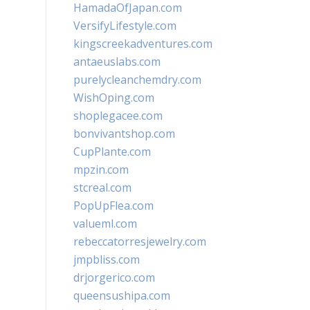
HamadaOfJapan.com
VersifyLifestyle.com
kingscreekadventures.com
antaeuslabs.com
purelycleanchemdry.com
WishOping.com
shoplegacee.com
bonvivantshop.com
CupPlante.com
mpzin.com
stcreal.com
PopUpFlea.com
valueml.com
rebeccatorresjewelry.com
jmpbliss.com
drjorgerico.com
queensushipa.com