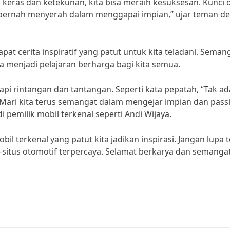
keras dan ketekunan, kita bisa meraih kesuksesan. Kunci d
k pernah menyerah dalam menggapai impian,” ujar teman de
apat cerita inspiratif yang patut untuk kita teladani. Seman
 menjadi pelajaran berharga bagi kita semua.
i rintangan dan tantangan. Seperti kata pepatah, “Tak ad
ari kita terus semangat dalam mengejar impian dan pass
di pemilik mobil terkenal seperti Andi Wijaya.
bil terkenal yang patut kita jadikan inspirasi. Jangan lupa 
tus-situs otomotif terpercaya. Selamat berkarya dan semanga