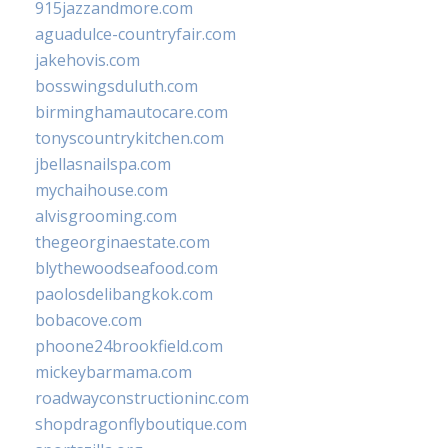
915jazzandmore.com
aguadulce-countryfair.com
jakehovis.com
bosswingsduluth.com
birminghamautocare.com
tonyscountrykitchen.com
jbellasnailspa.com
mychaihouse.com
alvisgrooming.com
thegeorginaestate.com
blythewoodseafood.com
paolosdelibangkok.com
bobacove.com
phoone24brookfield.com
mickeybarmama.com
roadwayconstructioninc.com
shopdragonflyboutique.com