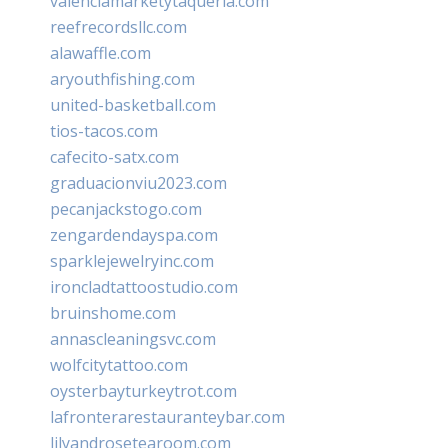
valenciamarketytaqueria.com
reefrecordsllc.com
alawaffle.com
aryouthfishing.com
united-basketball.com
tios-tacos.com
cafecito-satx.com
graduacionviu2023.com
pecanjackstogo.com
zengardendayspa.com
sparklejewelryinc.com
ironcladtattoostudio.com
bruinshome.com
annascleaningsvc.com
wolfcitytattoo.com
oysterbayturkeytrot.com
lafronterarestauranteybar.com
lilyandrosetearoom.com