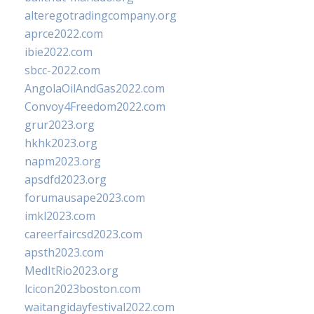
alteregotradingcompany.org
aprce2022.com
ibie2022.com
sbcc-2022.com
AngolaOilAndGas2022.com
Convoy4Freedom2022.com
grur2023.org
hkhk2023.org
napm2023.org
apsdfd2023.org
forumausape2023.com
imkl2023.com
careerfaircsd2023.com
apsth2023.com
MedItRio2023.org
lcicon2023boston.com
waitangidayfestival2022.com