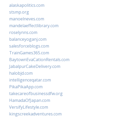
alaskapolitics.com
stsmp.org
manoelneves.com
mandelaeffectlibrary.com
roselynns.com
balanceyoganj.com
salesforceblogs.com
TrainGames365.com
BaytownEvaCationRentals.com
JabalpurCakeDelivery.com
halobjd.com
intelligenceqatar.com
PikaPikaApp.com
takecareofbusinessdfw.org
HamadaOfJapan.com
VersifyLifestyle.com
kingscreekadventures.com