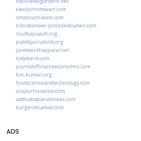
nassvalleygardens.net
electjohnstewart.com
omptourtravels.com
tribratanews-polreskebumen.com
rsudbayuasih.org
publikjurnalistik.org
juneteenthapparel.net
italywarm.com
journaloffinanceeconomics.com
kvk-kumari.org
foodscienceandtechnology.com
scisportsscience.com
addisababacuisineaz.com
burgerimcamas.com
ADS