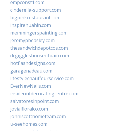
empconst1.com
cinderella-support.com
bigpinkrestaurant.com
inspirehuahin.com
memmingerspainting.com
jeremypbeasley.com
thesandwichdepotcos.com
drgiggleshouseofpain.com
hotflashdesigns.com
garagenadeau.com
lifestylechauffeurservice.com
EverNewNails.com
insideoutdecoratingcentre.com
salvatoresinpoint.com
jovialfloralco.com
johnlscotthometeam.com
u-seehomes.com