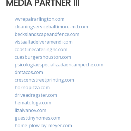
MEDIA PARTNER III
vwrepairarlington.com
cleaningservicebaltimore-md.com
beckslandscapeandfence.com
vistaaltadelveramendi.com
coastlinecateringnc.com
cuesburgershouston.com
psicologiaespecializadaencampeche.com
dmtacos.com
crescentstreetprinting.com
hornopizza.com
driveadragster.com
hematologa.com
lizaivanov.com
guesttinyhomes.com
home-plow-by-meyer.com