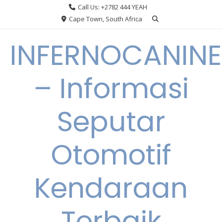
Skip
Call Us: +2782 444 YEAH
to
Cape Town, South Africa
content
INFERNOCANINE
– Informasi
Seputar
Otomotif
Kendaraan
Terbaik