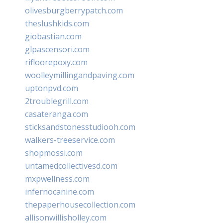
olivesburgberrypatch.com
theslushkids.com
giobastian.com
glpascensori.com
rifloorepoxy.com
woolleymillingandpaving.com
uptonpvd.com
2troublegrill.com
casateranga.com
sticksandstonesstudiooh.com
walkers-treeservice.com
shopmossi.com
untamedcollectivesd.com
mxpwellness.com
infernocanine.com
thepaperhousecollection.com
allisonwillisholley.com