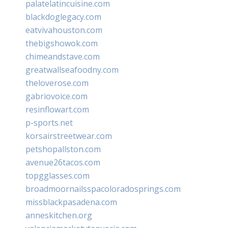
palatelatincuisine.com
blackdoglegacy.com
eatvivahouston.com
thebigshowok.com
chimeandstave.com
greatwallseafoodny.com
theloverose.com
gabriovoice.com
resinflowart.com
p-sports.net
korsairstreetwear.com
petshopallston.com
avenue26tacos.com
topgglasses.com
broadmoornailsspacoloradosprings.com
missblackpasadena.com
anneskitchen.org