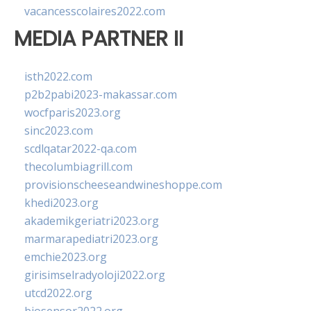
vacancesscolaires2022.com
MEDIA PARTNER II
isth2022.com
p2b2pabi2023-makassar.com
wocfparis2023.org
sinc2023.com
scdlqatar2022-qa.com
thecolumbiagrill.com
provisionscheeseandwineshoppe.com
khedi2023.org
akademikgeriatri2023.org
marmarapediatri2023.org
emchie2023.org
girisimselradyoloji2022.org
utcd2022.org