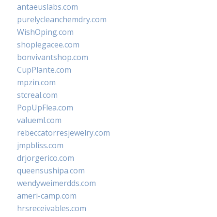
antaeuslabs.com
purelycleanchemdry.com
WishOping.com
shoplegacee.com
bonvivantshop.com
CupPlante.com
mpzin.com
stcreal.com
PopUpFlea.com
valueml.com
rebeccatorresjewelry.com
jmpbliss.com
drjorgerico.com
queensushipa.com
wendyweimerdds.com
ameri-camp.com
hrsreceivables.com