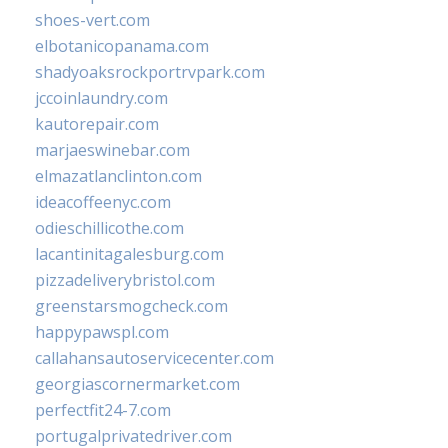
shoes-vert.com
elbotanicopanama.com
shadyoaksrockportrvpark.com
jccoinlaundry.com
kautorepair.com
marjaeswinebar.com
elmazatlanclinton.com
ideacoffeenyc.com
odieschillicothe.com
lacantinitagalesburg.com
pizzadeliverybristol.com
greenstarsmogcheck.com
happypawspl.com
callahansautoservicecenter.com
georgiascornermarket.com
perfectfit24-7.com
portugalprivatedriver.com