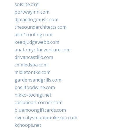
solslite.org
portwayinn.com
djmaddogmusic.com
thesoundarchitects.com
allin1roofing.com
keepjudgewebb.com
anatomyofadventure.com
drivancastillo.com
cmmedspa.com
midletontkd.com
gardensandgrills.com
basilfoodwine.com
nikko-tochigi.net
caribbean-corner.com
bluemoongiftcards.com
rivercitysteampunkexpo.com
kchoops.net