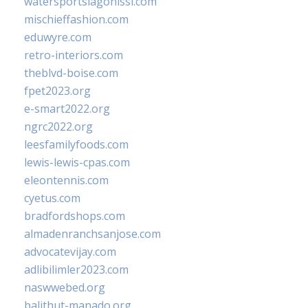
watersportslagonissi.com
mischieffashion.com
eduwyre.com
retro-interiors.com
theblvd-boise.com
fpet2023.org
e-smart2022.org
ngrc2022.org
leesfamilyfoods.com
lewis-lewis-cpas.com
eleontennis.com
cyetus.com
bradfordshops.com
almadenranchsanjose.com
advocatevijay.com
adlibilimler2023.com
naswwebed.org
balithut-manado.org