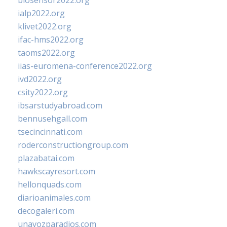
biosensor2022.org
ialp2022.org
klivet2022.org
ifac-hms2022.org
taoms2022.org
iias-euromena-conference2022.org
ivd2022.org
csity2022.org
ibsarstudyabroad.com
bennusehgall.com
tsecincinnati.com
roderconstructiongroup.com
plazabatai.com
hawkscayresort.com
hellonquads.com
diarioanimales.com
decogaleri.com
unavozparadios.com