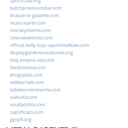
sportszilla.org
batchprovisionsbar.com
brasserie-gobette.com
musicrearte.com
morseysfarms.com
riverviewtennis.com
official-kelly-toys-squishmallows.com
displaygardenonsuncrest.org
bbq-empire-usa.com
feedstoreva.com
drogopets.com
ediblechalk.com
tabletennisnearme.com
oaksofa.com
soultacohtx.com
capishcaps.com
gpsyfl.org