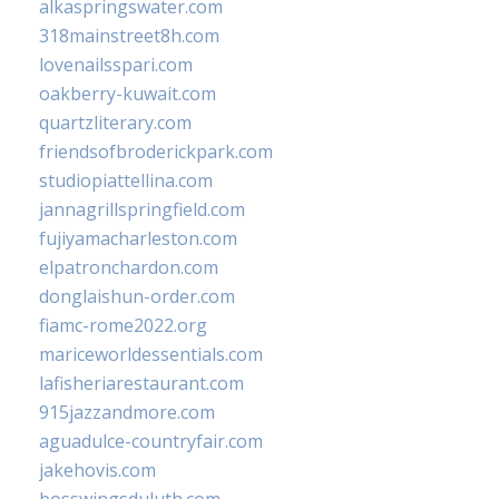
alkaspringswater.com
318mainstreet8h.com
lovenailsspari.com
oakberry-kuwait.com
quartzliterary.com
friendsofbroderickpark.com
studiopiattellina.com
jannagrillspringfield.com
fujiyamacharleston.com
elpatronchardon.com
donglaishun-order.com
fiamc-rome2022.org
mariceworldessentials.com
lafisheriarestaurant.com
915jazzandmore.com
aguadulce-countryfair.com
jakehovis.com