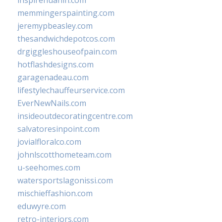
inspirehuahin.com
memmingerspainting.com
jeremypbeasley.com
thesandwichdepotcos.com
drgiggleshouseofpain.com
hotflashdesigns.com
garagenadeau.com
lifestylechauffeurservice.com
EverNewNails.com
insideoutdecoratingcentre.com
salvatoresinpoint.com
jovialfloralco.com
johnlscotthometeam.com
u-seehomes.com
watersportslagonissi.com
mischieffashion.com
eduwyre.com
retro-interiors.com