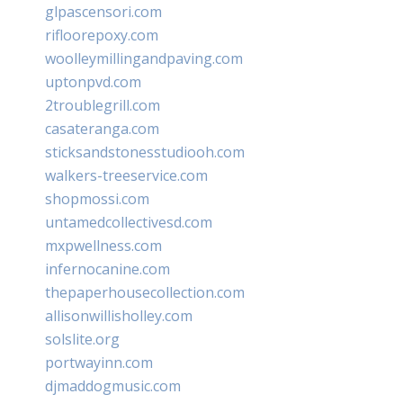
glpascensori.com
rifloorepoxy.com
woolleymillingandpaving.com
uptonpvd.com
2troublegrill.com
casateranga.com
sticksandstonesstudiooh.com
walkers-treeservice.com
shopmossi.com
untamedcollectivesd.com
mxpwellness.com
infernocanine.com
thepaperhousecollection.com
allisonwillisholley.com
solslite.org
portwayinn.com
djmaddogmusic.com