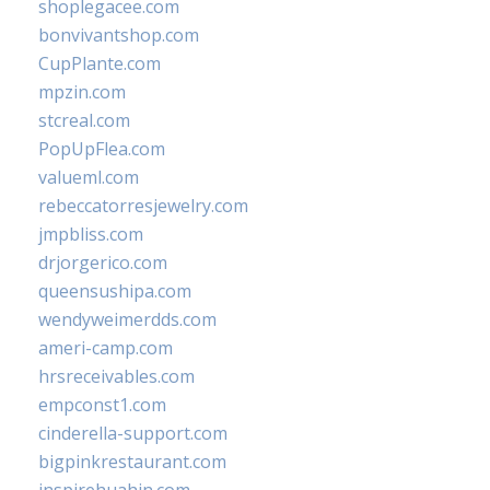
shoplegacee.com
bonvivantshop.com
CupPlante.com
mpzin.com
stcreal.com
PopUpFlea.com
valueml.com
rebeccatorresjewelry.com
jmpbliss.com
drjorgerico.com
queensushipa.com
wendyweimerdds.com
ameri-camp.com
hrsreceivables.com
empconst1.com
cinderella-support.com
bigpinkrestaurant.com