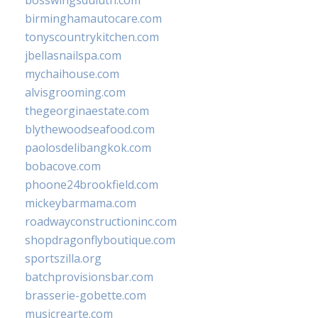
bosswingsduluth.com
birminghamautocare.com
tonyscountrykitchen.com
jbellasnailspa.com
mychaihouse.com
alvisgrooming.com
thegeorginaestate.com
blythewoodseafood.com
paolosdelibangkok.com
bobacove.com
phoone24brookfield.com
mickeybarmama.com
roadwayconstructioninc.com
shopdragonflyboutique.com
sportszilla.org
batchprovisionsbar.com
brasserie-gobette.com
musicrearte.com