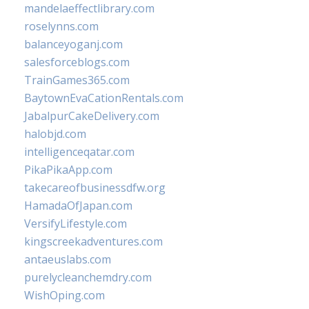
mandelaeffectlibrary.com
roselynns.com
balanceyoganj.com
salesforceblogs.com
TrainGames365.com
BaytownEvaCationRentals.com
JabalpurCakeDelivery.com
halobjd.com
intelligenceqatar.com
PikaPikaApp.com
takecareofbusinessdfw.org
HamadaOfJapan.com
VersifyLifestyle.com
kingscreekadventures.com
antaeuslabs.com
purelycleanchemdry.com
WishOping.com