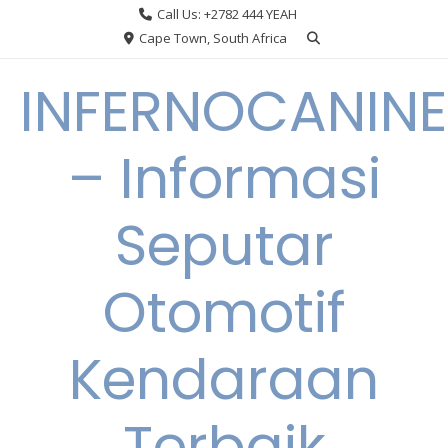
Skip
Call Us: +2782 444 YEAH
to
Cape Town, South Africa
content
INFERNOCANINE
– Informasi
Seputar
Otomotif
Kendaraan
Terbaik