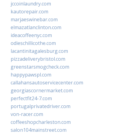
jccoinlaundry.com
kautorepair.com
marjaeswinebar.com
elmazatlanclinton.com
ideacoffeenyc.com
odieschillicothe.com
lacantinitagalesburg.com
pizzadeliverybristol.com
greenstarsmogcheck.com
happypawspl.com
callahansautoservicecenter.com
georgiascornermarket.com
perfectfit24-7.com
portugalprivatedriver.com
von-racer.com
coffeeshopcharleston.com
salon104mainstreet.com