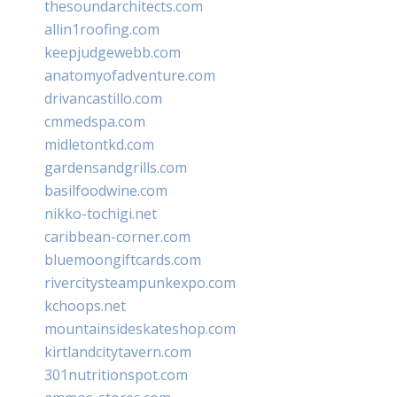
thesoundarchitects.com
allin1roofing.com
keepjudgewebb.com
anatomyofadventure.com
drivancastillo.com
cmmedspa.com
midletontkd.com
gardensandgrills.com
basilfoodwine.com
nikko-tochigi.net
caribbean-corner.com
bluemoongiftcards.com
rivercitysteampunkexpo.com
kchoops.net
mountainsideskateshop.com
kirtlandcitytavern.com
301nutritionspot.com