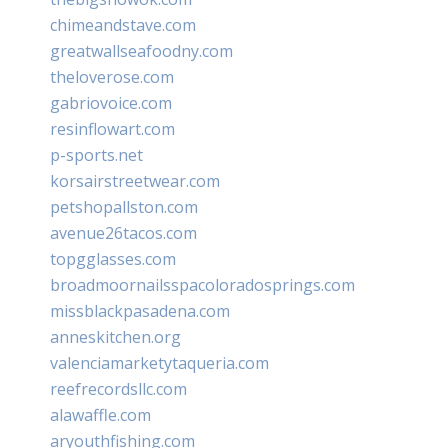
chimeandstave.com
greatwallseafoodny.com
theloverose.com
gabriovoice.com
resinflowart.com
p-sports.net
korsairstreetwear.com
petshopallston.com
avenue26tacos.com
topgglasses.com
broadmoornailsspacoloradosprings.com
missblackpasadena.com
anneskitchen.org
valenciamarketytaqueria.com
reefrecordsllc.com
alawaffle.com
aryouthfishing.com