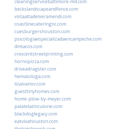
cleaningservicebaltimore-md.com
beckslandscapeandfence.com
vistaaltadelveramendi.com
coastlinecateringnc.com
cuesburgershouston.com
psicologiaespecializadaencampeche.com
dmtacos.com
crescentstreetprinting.com
hornopizza.com
driveadragster.com
hematologa.com
lizaivanov.com
guesttinyhomes.com
home-plow-by-meyer.com
palatelatincuisine.com
blackdoglegacy.com
eatvivahouston.com
thebigshowok.com