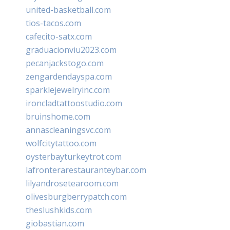
united-basketball.com
tios-tacos.com
cafecito-satx.com
graduacionviu2023.com
pecanjackstogo.com
zengardendayspa.com
sparklejewelryinc.com
ironcladtattoostudio.com
bruinshome.com
annascleaningsvc.com
wolfcitytattoo.com
oysterbayturkeytrot.com
lafronterarestauranteybar.com
lilyandrosetearoom.com
olivesburgberrypatch.com
theslushkids.com
giobastian.com