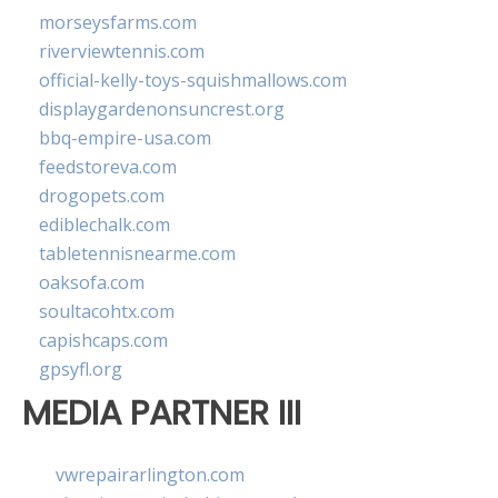
morseysfarms.com
riverviewtennis.com
official-kelly-toys-squishmallows.com
displaygardenonsuncrest.org
bbq-empire-usa.com
feedstoreva.com
drogopets.com
ediblechalk.com
tabletennisnearme.com
oaksofa.com
soultacohtx.com
capishcaps.com
gpsyfl.org
MEDIA PARTNER III
vwrepairarlington.com