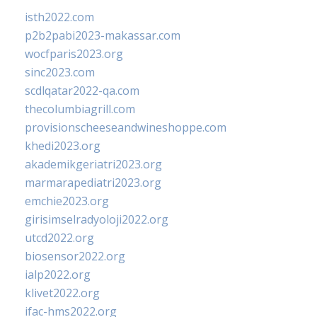
isth2022.com
p2b2pabi2023-makassar.com
wocfparis2023.org
sinc2023.com
scdlqatar2022-qa.com
thecolumbiagrill.com
provisionscheeseandwineshoppe.com
khedi2023.org
akademikgeriatri2023.org
marmarapediatri2023.org
emchie2023.org
girisimselradyoloji2022.org
utcd2022.org
biosensor2022.org
ialp2022.org
klivet2022.org
ifac-hms2022.org