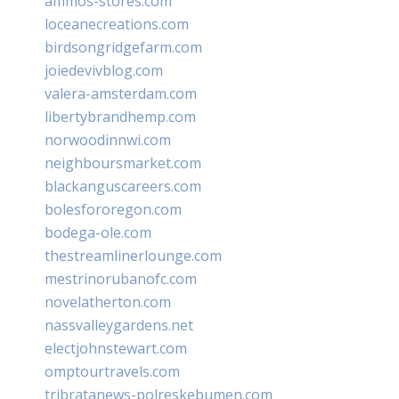
ammos-stores.com
loceanecreations.com
birdsongridgefarm.com
joiedevivblog.com
valera-amsterdam.com
libertybrandhemp.com
norwoodinnwi.com
neighboursmarket.com
blackanguscareers.com
bolesfororegon.com
bodega-ole.com
thestreamlinerlounge.com
mestrinorubanofc.com
novelatherton.com
nassvalleygardens.net
electjohnstewart.com
omptourtravels.com
tribratanews-polreskebumen.com