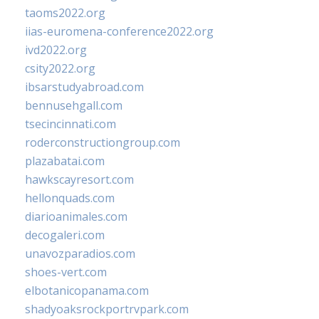
taoms2022.org
iias-euromena-conference2022.org
ivd2022.org
csity2022.org
ibsarstudyabroad.com
bennusehgall.com
tsecincinnati.com
roderconstructiongroup.com
plazabatai.com
hawkscayresort.com
hellonquads.com
diarioanimales.com
decogaleri.com
unavozparadios.com
shoes-vert.com
elbotanicopanama.com
shadyoaksrockportrvpark.com