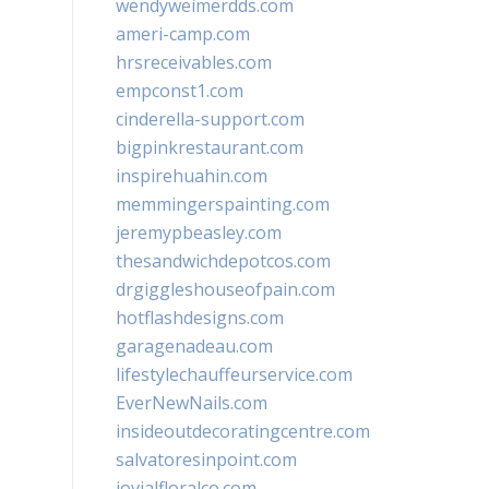
wendyweimerdds.com
ameri-camp.com
hrsreceivables.com
empconst1.com
cinderella-support.com
bigpinkrestaurant.com
inspirehuahin.com
memmingerspainting.com
jeremypbeasley.com
thesandwichdepotcos.com
drgiggleshouseofpain.com
hotflashdesigns.com
garagenadeau.com
lifestylechauffeurservice.com
EverNewNails.com
insideoutdecoratingcentre.com
salvatoresinpoint.com
jovialfloralco.com