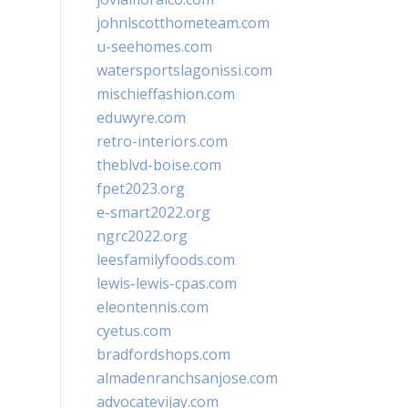
johnlscotthometeam.com
u-seehomes.com
watersportslagonissi.com
mischieffashion.com
eduwyre.com
retro-interiors.com
theblvd-boise.com
fpet2023.org
e-smart2022.org
ngrc2022.org
leesfamilyfoods.com
lewis-lewis-cpas.com
eleontennis.com
cyetus.com
bradfordshops.com
almadenranchsanjose.com
advocatevijay.com