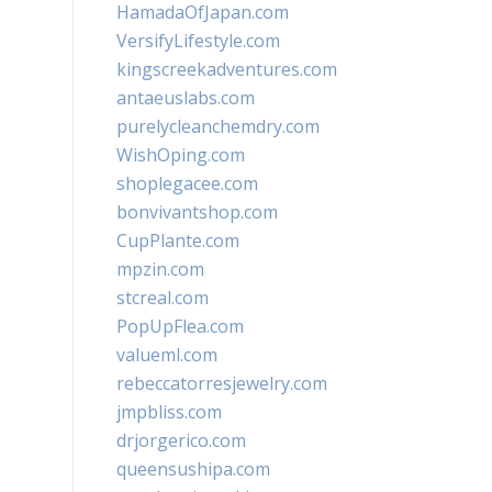
HamadaOfJapan.com
VersifyLifestyle.com
kingscreekadventures.com
antaeuslabs.com
purelycleanchemdry.com
WishOping.com
shoplegacee.com
bonvivantshop.com
CupPlante.com
mpzin.com
stcreal.com
PopUpFlea.com
valueml.com
rebeccatorresjewelry.com
jmpbliss.com
drjorgerico.com
queensushipa.com