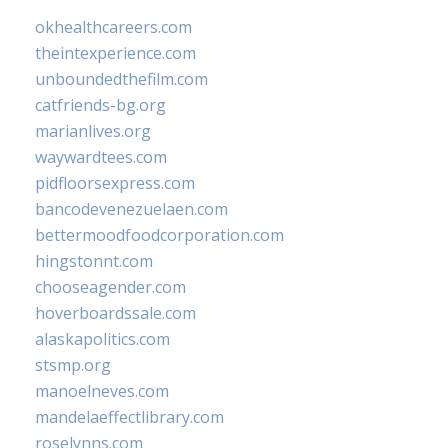
okhealthcareers.com
theintexperience.com
unboundedthefilm.com
catfriends-bg.org
marianlives.org
waywardtees.com
pidfloorsexpress.com
bancodevenezuelaen.com
bettermoodfoodcorporation.com
hingstonnt.com
chooseagender.com
hoverboardssale.com
alaskapolitics.com
stsmp.org
manoelneves.com
mandelaeffectlibrary.com
roselynns.com