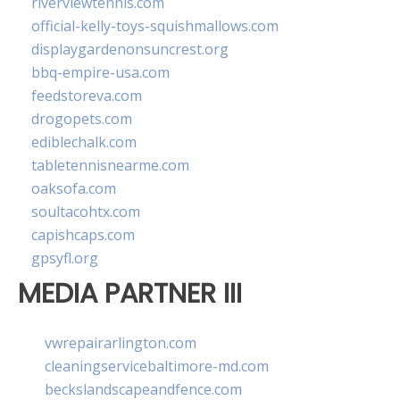
riverviewtennis.com
official-kelly-toys-squishmallows.com
displaygardenonsuncrest.org
bbq-empire-usa.com
feedstoreva.com
drogopets.com
ediblechalk.com
tabletennisnearme.com
oaksofa.com
soultacohtx.com
capishcaps.com
gpsyfl.org
MEDIA PARTNER III
vwrepairarlington.com
cleaningservicebaltimore-md.com
beckslandscapeandfence.com