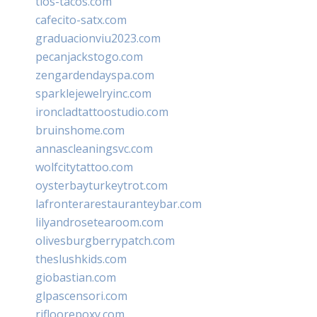
tios-tacos.com
cafecito-satx.com
graduacionviu2023.com
pecanjackstogo.com
zengardendayspa.com
sparklejewelryinc.com
ironcladtattoostudio.com
bruinshome.com
annascleaningsvc.com
wolfcitytattoo.com
oysterbayturkeytrot.com
lafronterarestauranteybar.com
lilyandrosetearoom.com
olivesburgberrypatch.com
theslushkids.com
giobastian.com
glpascensori.com
rifloorepoxy.com