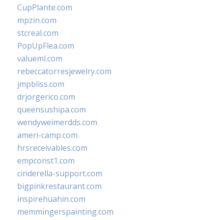
CupPlante.com
mpzin.com
stcreal.com
PopUpFlea.com
valueml.com
rebeccatorresjewelry.com
jmpbliss.com
drjorgerico.com
queensushipa.com
wendyweimerdds.com
ameri-camp.com
hrsreceivables.com
empconst1.com
cinderella-support.com
bigpinkrestaurant.com
inspirehuahin.com
memmingerspainting.com