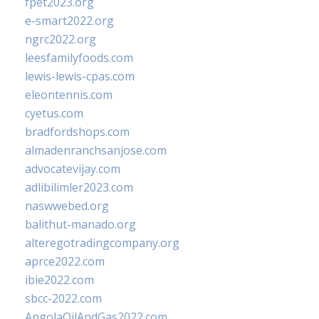
fpet2023.org
e-smart2022.org
ngrc2022.org
leesfamilyfoods.com
lewis-lewis-cpas.com
eleontennis.com
cyetus.com
bradfordshops.com
almadenranchsanjose.com
advocatevijay.com
adlibilimler2023.com
naswwebed.org
balithut-manado.org
alteregotradingcompany.org
aprce2022.com
ibie2022.com
sbcc-2022.com
AngolaOilAndGas2022.com