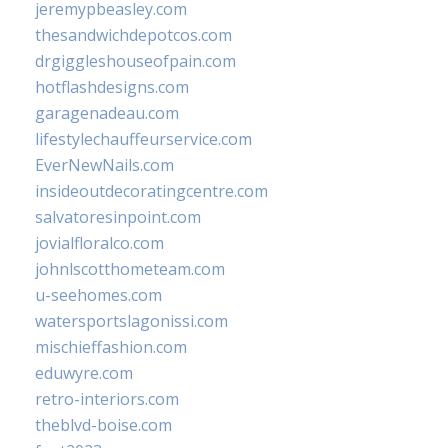
jeremypbeasley.com
thesandwichdepotcos.com
drgiggleshouseofpain.com
hotflashdesigns.com
garagenadeau.com
lifestylechauffeurservice.com
EverNewNails.com
insideoutdecoratingcentre.com
salvatoresinpoint.com
jovialfloralco.com
johnlscotthometeam.com
u-seehomes.com
watersportslagonissi.com
mischieffashion.com
eduwyre.com
retro-interiors.com
theblvd-boise.com