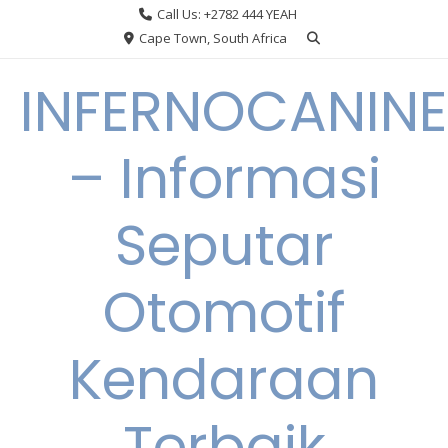
Skip
Call Us: +2782 444 YEAH
to
Cape Town, South Africa
content
INFERNOCANINE
– Informasi
Seputar
Otomotif
Kendaraan
Terbaik