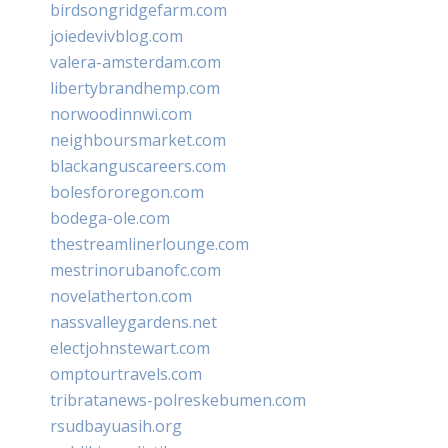
birdsongridgefarm.com
joiedevivblog.com
valera-amsterdam.com
libertybrandhemp.com
norwoodinnwi.com
neighboursmarket.com
blackanguscareers.com
bolesfororegon.com
bodega-ole.com
thestreamlinerlounge.com
mestrinorubanofc.com
novelatherton.com
nassvalleygardens.net
electjohnstewart.com
omptourtravels.com
tribratanews-polreskebumen.com
rsudbayuasih.org