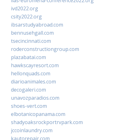
iias-euromena-conference2022.org
ivd2022.org
csity2022.org
ibsarstudyabroad.com
bennusehgall.com
tsecincinnati.com
roderconstructiongroup.com
plazabatai.com
hawkscayresort.com
hellonquads.com
diarioanimales.com
decogaleri.com
unavozparadios.com
shoes-vert.com
elbotanicopanama.com
shadyoaksrockportrvpark.com
jccoinlaundry.com
kautorepair.com