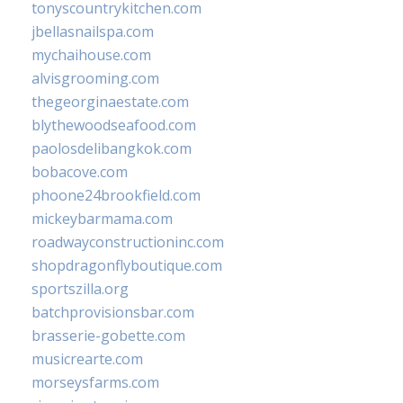
tonyscountrykitchen.com
jbellasnailspa.com
mychaihouse.com
alvisgrooming.com
thegeorginaestate.com
blythewoodseafood.com
paolosdelibangkok.com
bobacove.com
phoone24brookfield.com
mickeybarmama.com
roadwayconstructioninc.com
shopdragonflyboutique.com
sportszilla.org
batchprovisionsbar.com
brasserie-gobette.com
musicrearte.com
morseysfarms.com