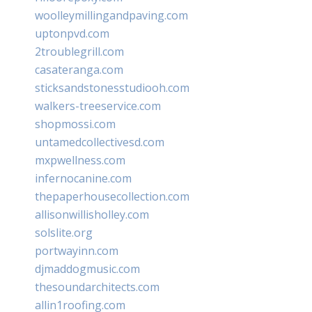
woolleymillingandpaving.com
uptonpvd.com
2troublegrill.com
casateranga.com
sticksandstonesstudiooh.com
walkers-treeservice.com
shopmossi.com
untamedcollectivesd.com
mxpwellness.com
infernocanine.com
thepaperhousecollection.com
allisonwillisholley.com
solslite.org
portwayinn.com
djmaddogmusic.com
thesoundarchitects.com
allin1roofing.com