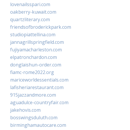
lovenailsspari.com
oakberry-kuwait.com
quartzliterary.com
friendsofbroderickpark.com
studiopiattellina.com
jannagrillspringfield.com
fujiyamacharleston.com
elpatronchardon.com
donglaishun-order.com
fiamc-rome2022.org
mariceworldessentials.com
lafisheriarestaurant.com
915jazzandmore.com
aguadulce-countryfair.com
jakehovis.com
bosswingsduluth.com
birminghamautocare.com