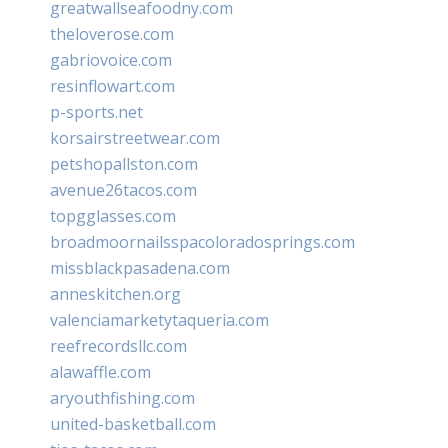
greatwallseafoodny.com
theloverose.com
gabriovoice.com
resinflowart.com
p-sports.net
korsairstreetwear.com
petshopallston.com
avenue26tacos.com
topgglasses.com
broadmoornailsspacoloradosprings.com
missblackpasadena.com
anneskitchen.org
valenciamarketytaqueria.com
reefrecordsllc.com
alawaffle.com
aryouthfishing.com
united-basketball.com