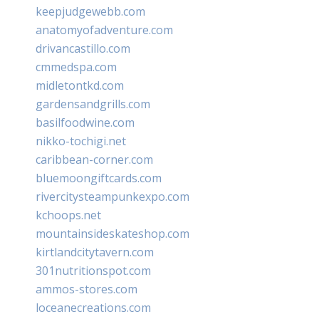
keepjudgewebb.com
anatomyofadventure.com
drivancastillo.com
cmmedspa.com
midletontkd.com
gardensandgrills.com
basilfoodwine.com
nikko-tochigi.net
caribbean-corner.com
bluemoongiftcards.com
rivercitysteampunkexpo.com
kchoops.net
mountainsideskateshop.com
kirtlandcitytavern.com
301nutritionspot.com
ammos-stores.com
loceanecreations.com