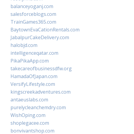
balanceyoganj.com
salesforceblogs.com
TrainGames365.com
BaytownEvaCationRentals.com
JabalpurCakeDelivery.com
halobjd.com
intelligenceqatar.com
PikaPikaApp.com
takecareofbusinessdfw.org
HamadaOfJapan.com
VersifyLifestyle.com
kingscreekadventures.com
antaeuslabs.com
purelycleanchemdry.com
WishOping.com
shoplegacee.com
bonvivantshop.com