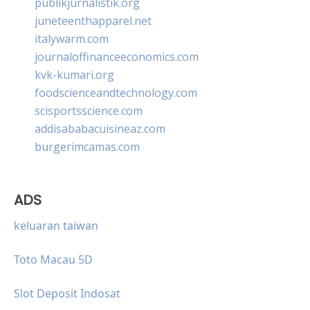
publikjurnalistik.org
juneteenthapparel.net
italywarm.com
journaloffinanceeconomics.com
kvk-kumari.org
foodscienceandtechnology.com
scisportsscience.com
addisababacuisineaz.com
burgerimcamas.com
ADS
keluaran taiwan
Toto Macau 5D
Slot Deposit Indosat