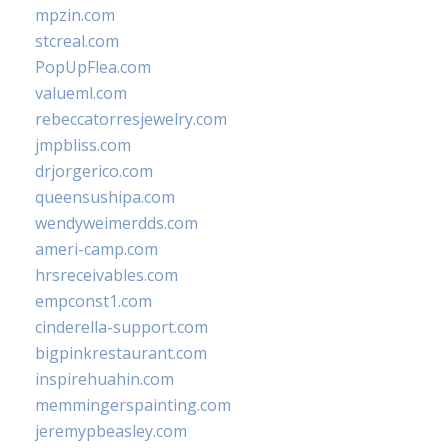
mpzin.com
stcreal.com
PopUpFlea.com
valueml.com
rebeccatorresjewelry.com
jmpbliss.com
drjorgerico.com
queensushipa.com
wendyweimerdds.com
ameri-camp.com
hrsreceivables.com
empconst1.com
cinderella-support.com
bigpinkrestaurant.com
inspirehuahin.com
memmingerspainting.com
jeremypbeasley.com