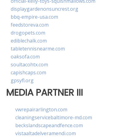
official-kelly-toys-squishmallows.com
displaygardenonsuncrest.org
bbq-empire-usa.com
feedstoreva.com
drogopets.com
ediblechalk.com
tabletennisnearme.com
oaksofa.com
soultacohtx.com
capishcaps.com
gpsyfl.org
MEDIA PARTNER III
vwrepairarlington.com
cleaningservicebaltimore-md.com
beckslandscapeandfence.com
vistaaltadelveramendi.com