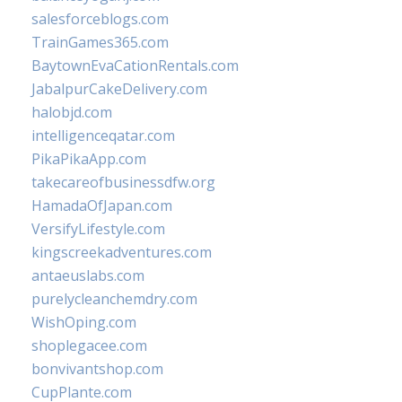
salesforceblogs.com
TrainGames365.com
BaytownEvaCationRentals.com
JabalpurCakeDelivery.com
halobjd.com
intelligenceqatar.com
PikaPikaApp.com
takecareofbusinessdfw.org
HamadaOfJapan.com
VersifyLifestyle.com
kingscreekadventures.com
antaeuslabs.com
purelycleanchemdry.com
WishOping.com
shoplegacee.com
bonvivantshop.com
CupPlante.com