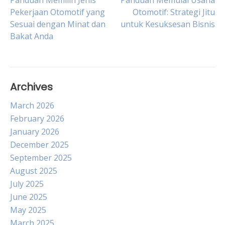
Post
Panduan Memilih Jenis
Panduan Memulai Usaha
Pekerjaan Otomotif yang
Otomotif: Strategi Jitu
Sesuai dengan Minat dan
untuk Kesuksesan Bisnis
navigation
Bakat Anda
Archives
March 2026
February 2026
January 2026
December 2025
September 2025
August 2025
July 2025
June 2025
May 2025
March 2025