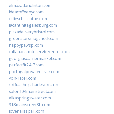
elmazatlanclinton.com
ideacoffeenyc.com
odieschillicothe.com
lacantinitagalesburg.com
pizzadeliverybristol.com
greenstarsmogcheck.com
happypawspl.com
callahansautoservicecenter.com
georgiascornermarket.com
perfectfit24-7.com
portugalprivatedriver.com
von-racer.com
coffeeshopcharleston.com
salon104mainstreet.com
alkaspringswater.com
318mainstreet8h.com
lovenailsspari.com