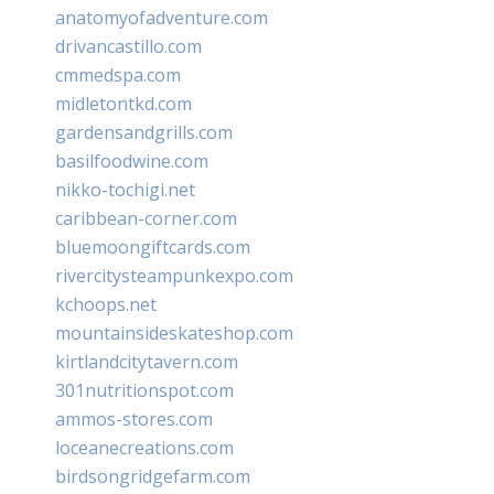
anatomyofadventure.com
drivancastillo.com
cmmedspa.com
midletontkd.com
gardensandgrills.com
basilfoodwine.com
nikko-tochigi.net
caribbean-corner.com
bluemoongiftcards.com
rivercitysteampunkexpo.com
kchoops.net
mountainsideskateshop.com
kirtlandcitytavern.com
301nutritionspot.com
ammos-stores.com
loceanecreations.com
birdsongridgefarm.com