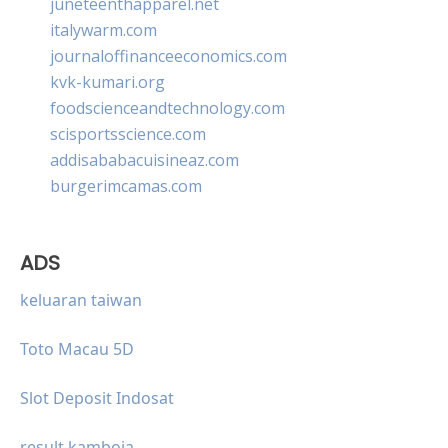
juneteenthapparel.net
italywarm.com
journaloffinanceeconomics.com
kvk-kumari.org
foodscienceandtechnology.com
scisportsscience.com
addisababacuisineaz.com
burgerimcamas.com
ADS
keluaran taiwan
Toto Macau 5D
Slot Deposit Indosat
result kamboja