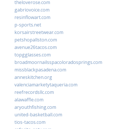
theloverose.com
gabriovoice.com
resinflowart.com
p-sports.net
korsairstreetwear.com
petshopallston.com
avenue26tacos.com
topgglasses.com
broadmoornailsspacoloradosprings.com
missblackpasadena.com
anneskitchen.org
valenciamarketytaqueria.com
reefrecordsllc.com
alawaffle.com
aryouthfishing.com
united-basketball.com
tios-tacos.com