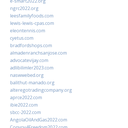
e-smart2022.org
ngrc2022.org
leesfamilyfoods.com
lewis-lewis-cpas.com
eleontennis.com
cyetus.com
bradfordshops.com
almadenranchsanjose.com
advocatevijay.com
adlibilimler2023.com
naswwebed.org
balithut-manado.org
alteregotradingcompany.org
aprce2022.com
ibie2022.com
sbcc-2022.com
AngolaOilAndGas2022.com
Convoy4Freedom2022.com