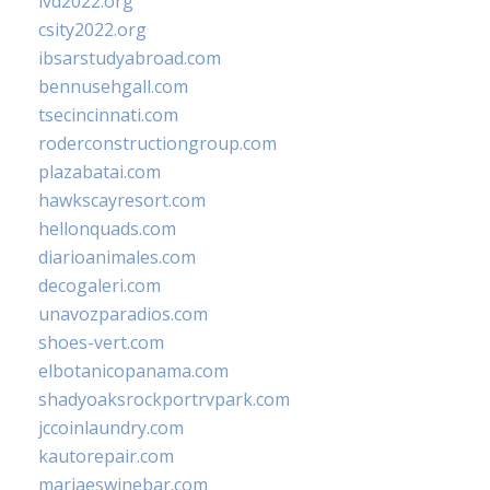
ivd2022.org
csity2022.org
ibsarstudyabroad.com
bennusehgall.com
tsecincinnati.com
roderconstructiongroup.com
plazabatai.com
hawkscayresort.com
hellonquads.com
diarioanimales.com
decogaleri.com
unavozparadios.com
shoes-vert.com
elbotanicopanama.com
shadyoaksrockportrvpark.com
jccoinlaundry.com
kautorepair.com
marjaeswinebar.com