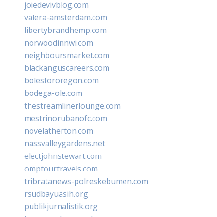
joiedevivblog.com
valera-amsterdam.com
libertybrandhemp.com
norwoodinnwi.com
neighboursmarket.com
blackanguscareers.com
bolesfororegon.com
bodega-ole.com
thestreamlinerlounge.com
mestrinorubanofc.com
novelatherton.com
nassvalleygardens.net
electjohnstewart.com
omptourtravels.com
tribratanews-polreskebumen.com
rsudbayuasih.org
publikjurnalistik.org