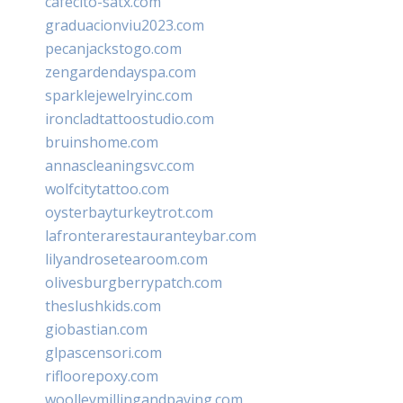
cafecito-satx.com
graduacionviu2023.com
pecanjackstogo.com
zengardendayspa.com
sparklejewelryinc.com
ironcladtattoostudio.com
bruinshome.com
annascleaningsvc.com
wolfcitytattoo.com
oysterbayturkeytrot.com
lafronterarestauranteybar.com
lilyandrosetearoom.com
olivesburgberrypatch.com
theslushkids.com
giobastian.com
glpascensori.com
rifloorepoxy.com
woolleymillingandpaving.com