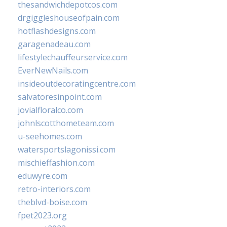
thesandwichdepotcos.com
drgiggleshouseofpain.com
hotflashdesigns.com
garagenadeau.com
lifestylechauffeurservice.com
EverNewNails.com
insideoutdecoratingcentre.com
salvatoresinpoint.com
jovialfloralco.com
johnlscotthometeam.com
u-seehomes.com
watersportslagonissi.com
mischieffashion.com
eduwyre.com
retro-interiors.com
theblvd-boise.com
fpet2023.org