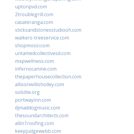
uptonpvd.com
2troublegrill.com
casateranga.com
sticksandstonesstudiooh.com
walkers-treeservice.com
shopmossi.com
untamedcollectivesd.com
mxpwellness.com
infernocanine.com
thepaperhousecollection.com
allisonwillisholley.com
solslite.org
portwayinn.com
djmaddogmusic.com
thesoundarchitects.com
allin1roofing.com
keepjudgewebb.com