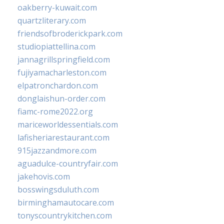
oakberry-kuwait.com
quartzliterary.com
friendsofbroderickpark.com
studiopiattellina.com
jannagrillspringfield.com
fujiyamacharleston.com
elpatronchardon.com
donglaishun-order.com
fiamc-rome2022.org
mariceworldessentials.com
lafisheriarestaurant.com
915jazzandmore.com
aguadulce-countryfair.com
jakehovis.com
bosswingsduluth.com
birminghamautocare.com
tonyscountrykitchen.com