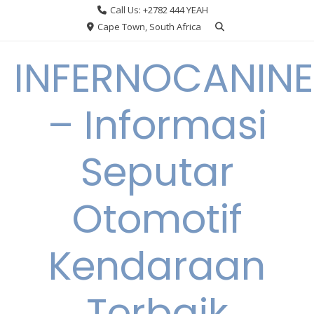
Skip
Call Us: +2782 444 YEAH
to
Cape Town, South Africa
content
INFERNOCANINE
– Informasi
Seputar
Otomotif
Kendaraan
Terbaik