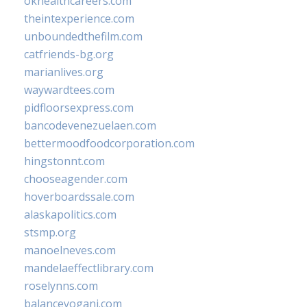
okhealthcareers.com
theintexperience.com
unboundedthefilm.com
catfriends-bg.org
marianlives.org
waywardtees.com
pidfloorsexpress.com
bancodevenezuelaen.com
bettermoodfoodcorporation.com
hingstonnt.com
chooseagender.com
hoverboardssale.com
alaskapolitics.com
stsmp.org
manoelneves.com
mandelaeffectlibrary.com
roselynns.com
balanceyoganj.com