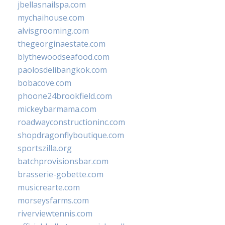
jbellasnailspa.com
mychaihouse.com
alvisgrooming.com
thegeorginaestate.com
blythewoodseafood.com
paolosdelibangkok.com
bobacove.com
phoone24brookfield.com
mickeybarmama.com
roadwayconstructioninc.com
shopdragonflyboutique.com
sportszilla.org
batchprovisionsbar.com
brasserie-gobette.com
musicrearte.com
morseysfarms.com
riverviewtennis.com