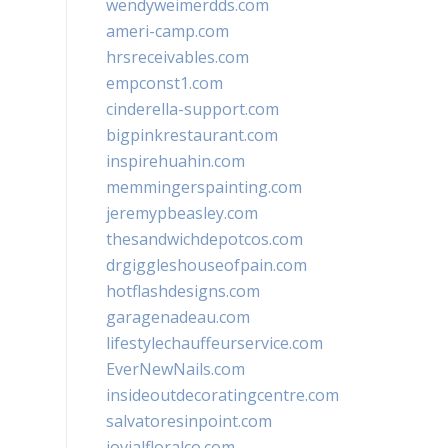
wendyweimerdds.com
ameri-camp.com
hrsreceivables.com
empconst1.com
cinderella-support.com
bigpinkrestaurant.com
inspirehuahin.com
memmingerspainting.com
jeremypbeasley.com
thesandwichdepotcos.com
drgiggleshouseofpain.com
hotflashdesigns.com
garagenadeau.com
lifestylechauffeurservice.com
EverNewNails.com
insideoutdecoratingcentre.com
salvatoresinpoint.com
jovialfloralco.com