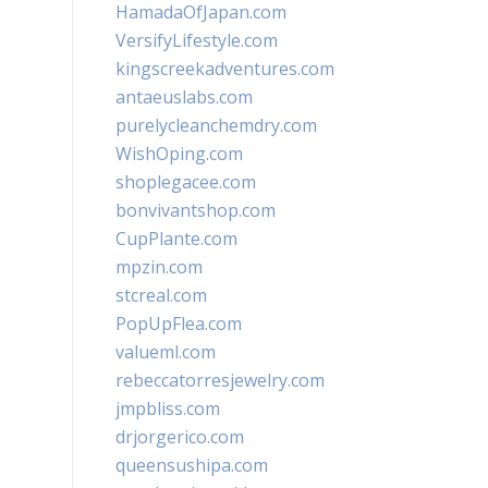
HamadaOfJapan.com
VersifyLifestyle.com
kingscreekadventures.com
antaeuslabs.com
purelycleanchemdry.com
WishOping.com
shoplegacee.com
bonvivantshop.com
CupPlante.com
mpzin.com
stcreal.com
PopUpFlea.com
valueml.com
rebeccatorresjewelry.com
jmpbliss.com
drjorgerico.com
queensushipa.com