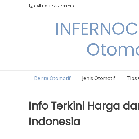
Skip
Call Us: +2782 444 YEAH
to
content
INFERNOCA
Otomo
Berita Otomotif
Jenis Otomotif
Tips
Info Terkini Harga d
Indonesia