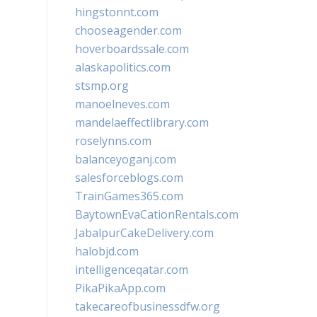
hingstonnt.com
chooseagender.com
hoverboardssale.com
alaskapolitics.com
stsmp.org
manoelneves.com
mandelaeffectlibrary.com
roselynns.com
balanceyoganj.com
salesforceblogs.com
TrainGames365.com
BaytownEvaCationRentals.com
JabalpurCakeDelivery.com
halobjd.com
intelligenceqatar.com
PikaPikaApp.com
takecareofbusinessdfw.org