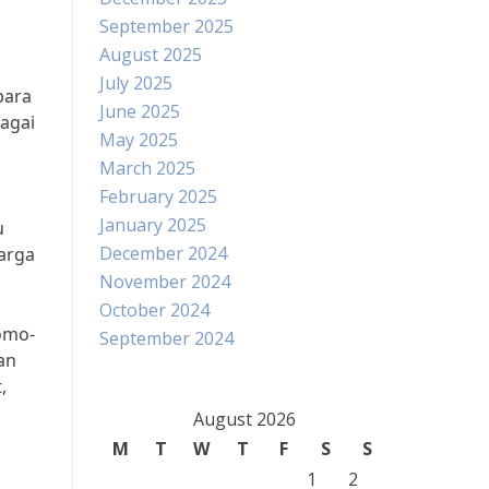
September 2025
August 2025
July 2025
para
June 2025
bagai
May 2025
March 2025
February 2025
January 2025
u
December 2024
arga
November 2024
October 2024
omo-
September 2024
an
,
August 2026
M
T
W
T
F
S
S
1
2