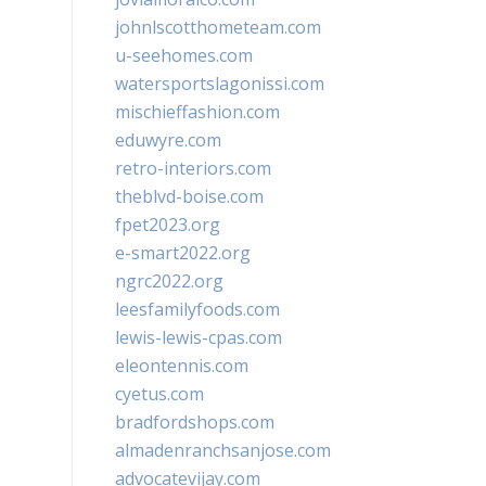
johnlscotthometeam.com
u-seehomes.com
watersportslagonissi.com
mischieffashion.com
eduwyre.com
retro-interiors.com
theblvd-boise.com
fpet2023.org
e-smart2022.org
ngrc2022.org
leesfamilyfoods.com
lewis-lewis-cpas.com
eleontennis.com
cyetus.com
bradfordshops.com
almadenranchsanjose.com
advocatevijay.com