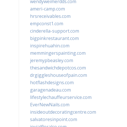
wendyweimerdds.com
ameri-camp.com
hrsreceivables.com
empconst1.com
cinderella-support.com
bigpinkrestaurant.com
inspirehuahin.com
memmingerspainting.com
jeremypbeasley.com
thesandwichdepotcos.com
drgiggleshouseofpain.com
hotflashdesigns.com
garagenadeau.com
lifestylechauffeurservice.com
EverNewNails.com
insideoutdecoratingcentre.com
salvatoresinpoint.com
jovialfloralco.com