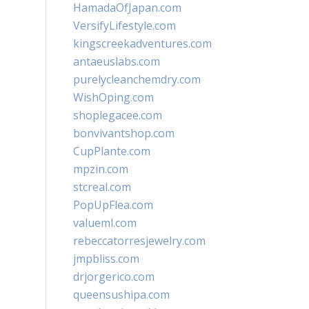
HamadaOfJapan.com
VersifyLifestyle.com
kingscreekadventures.com
antaeuslabs.com
purelycleanchemdry.com
WishOping.com
shoplegacee.com
bonvivantshop.com
CupPlante.com
mpzin.com
stcreal.com
PopUpFlea.com
valueml.com
rebeccatorresjewelry.com
jmpbliss.com
drjorgerico.com
queensushipa.com