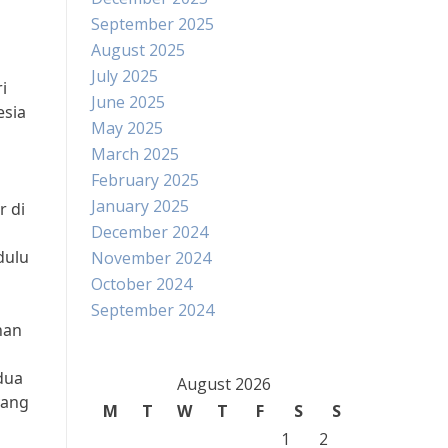
September 2025
August 2025
July 2025
i
June 2025
esia
May 2025
March 2025
February 2025
January 2025
r di
December 2024
dulu
November 2024
October 2024
September 2024
han
dua
August 2026
yang
M
T
W
T
F
S
S
1
2