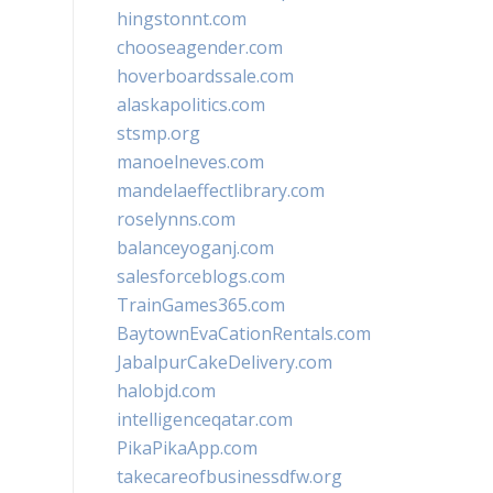
hingstonnt.com
chooseagender.com
hoverboardssale.com
alaskapolitics.com
stsmp.org
manoelneves.com
mandelaeffectlibrary.com
roselynns.com
balanceyoganj.com
salesforceblogs.com
TrainGames365.com
BaytownEvaCationRentals.com
JabalpurCakeDelivery.com
halobjd.com
intelligenceqatar.com
PikaPikaApp.com
takecareofbusinessdfw.org