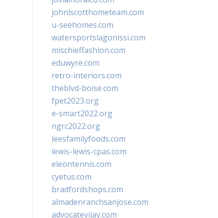
johnlscotthometeam.com
u-seehomes.com
watersportslagonissi.com
mischieffashion.com
eduwyre.com
retro-interiors.com
theblvd-boise.com
fpet2023.org
e-smart2022.org
ngrc2022.org
leesfamilyfoods.com
lewis-lewis-cpas.com
eleontennis.com
cyetus.com
bradfordshops.com
almadenranchsanjose.com
advocatevijay.com