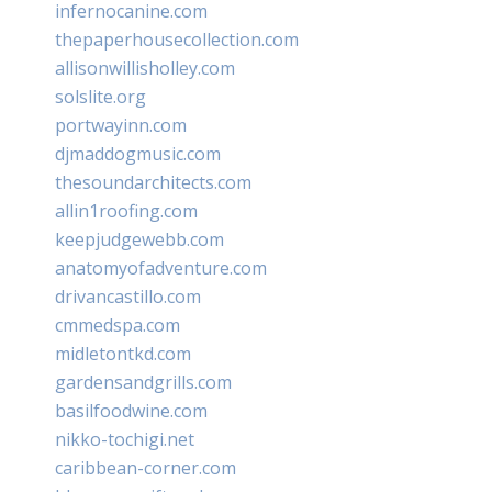
infernocanine.com
thepaperhousecollection.com
allisonwillisholley.com
solslite.org
portwayinn.com
djmaddogmusic.com
thesoundarchitects.com
allin1roofing.com
keepjudgewebb.com
anatomyofadventure.com
drivancastillo.com
cmmedspa.com
midletontkd.com
gardensandgrills.com
basilfoodwine.com
nikko-tochigi.net
caribbean-corner.com