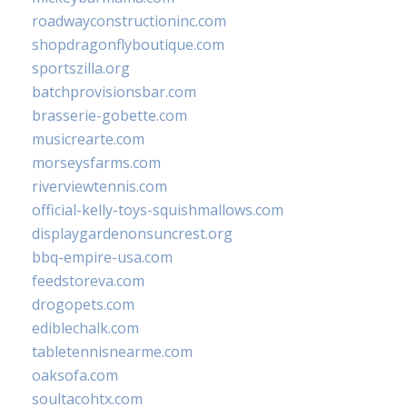
roadwayconstructioninc.com
shopdragonflyboutique.com
sportszilla.org
batchprovisionsbar.com
brasserie-gobette.com
musicrearte.com
morseysfarms.com
riverviewtennis.com
official-kelly-toys-squishmallows.com
displaygardenonsuncrest.org
bbq-empire-usa.com
feedstoreva.com
drogopets.com
ediblechalk.com
tabletennisnearme.com
oaksofa.com
soultacohtx.com