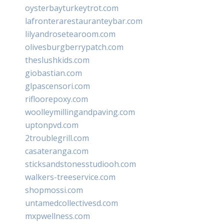
oysterbayturkeytrot.com
lafronterarestauranteybar.com
lilyandrosetearoom.com
olivesburgberrypatch.com
theslushkids.com
giobastian.com
glpascensori.com
rifloorepoxy.com
woolleymillingandpaving.com
uptonpvd.com
2troublegrill.com
casateranga.com
sticksandstonesstudiooh.com
walkers-treeservice.com
shopmossi.com
untamedcollectivesd.com
mxpwellness.com