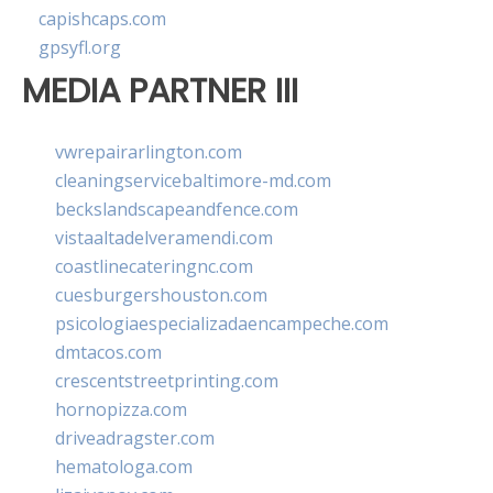
capishcaps.com
gpsyfl.org
MEDIA PARTNER III
vwrepairarlington.com
cleaningservicebaltimore-md.com
beckslandscapeandfence.com
vistaaltadelveramendi.com
coastlinecateringnc.com
cuesburgershouston.com
psicologiaespecializadaencampeche.com
dmtacos.com
crescentstreetprinting.com
hornopizza.com
driveadragster.com
hematologa.com