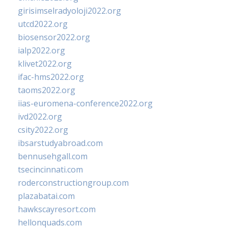
girisimselradyoloji2022.org
utcd2022.org
biosensor2022.org
ialp2022.org
klivet2022.org
ifac-hms2022.org
taoms2022.org
iias-euromena-conference2022.org
ivd2022.org
csity2022.org
ibsarstudyabroad.com
bennusehgall.com
tsecincinnati.com
roderconstructiongroup.com
plazabatai.com
hawkscayresort.com
hellonquads.com