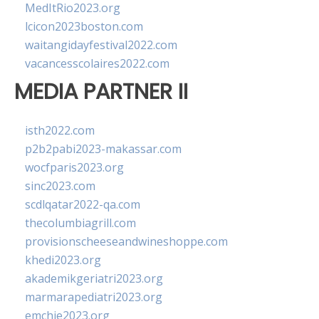
MedItRio2023.org
lcicon2023boston.com
waitangidayfestival2022.com
vacancesscolaires2022.com
MEDIA PARTNER II
isth2022.com
p2b2pabi2023-makassar.com
wocfparis2023.org
sinc2023.com
scdlqatar2022-qa.com
thecolumbiagrill.com
provisionscheeseandwineshoppe.com
khedi2023.org
akademikgeriatri2023.org
marmarapediatri2023.org
emchie2023.org