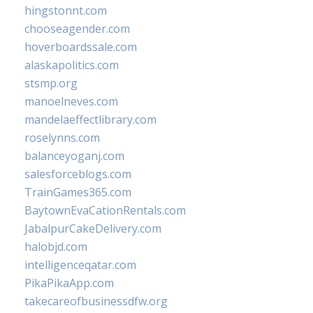
hingstonnt.com
chooseagender.com
hoverboardssale.com
alaskapolitics.com
stsmp.org
manoelneves.com
mandelaeffectlibrary.com
roselynns.com
balanceyoganj.com
salesforceblogs.com
TrainGames365.com
BaytownEvaCationRentals.com
JabalpurCakeDelivery.com
halobjd.com
intelligenceqatar.com
PikaPikaApp.com
takecareofbusinessdfw.org