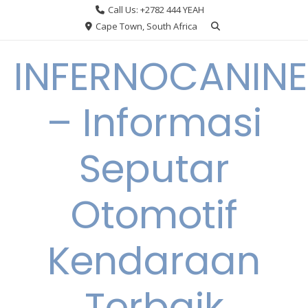
Skip
Call Us: +2782 444 YEAH
to
Cape Town, South Africa
content
INFERNOCANINE
– Informasi
Seputar
Otomotif
Kendaraan
Terbaik