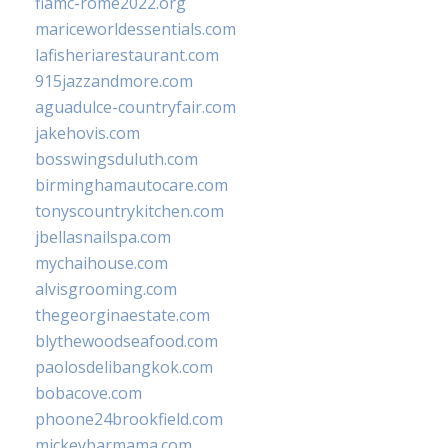
fiamc-rome2022.org
mariceworldessentials.com
lafisheriarestaurant.com
915jazzandmore.com
aguadulce-countryfair.com
jakehovis.com
bosswingsduluth.com
birminghamautocare.com
tonyscountrykitchen.com
jbellasnailspa.com
mychaihouse.com
alvisgrooming.com
thegeorginaestate.com
blythewoodseafood.com
paolosdelibangkok.com
bobacove.com
phoone24brookfield.com
mickeybarmama.com