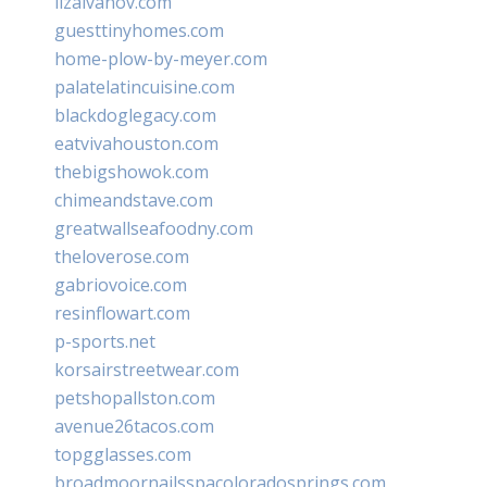
lizaivanov.com
guesttinyhomes.com
home-plow-by-meyer.com
palatelatincuisine.com
blackdoglegacy.com
eatvivahouston.com
thebigshowok.com
chimeandstave.com
greatwallseafoodny.com
theloverose.com
gabriovoice.com
resinflowart.com
p-sports.net
korsairstreetwear.com
petshopallston.com
avenue26tacos.com
topgglasses.com
broadmoornailsspacoloradosprings.com