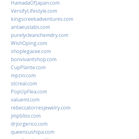
HamadaOfJapan.com
VersifyLifestyle.com
kingscreekadventures.com
antaeuslabs.com
purelycleanchemdry.com
WishOping.com
shoplegacee.com
bonvivantshop.com
CupPlante.com
mpzin.com
stcreal.com
PopUpFlea.com
valueml.com
rebeccatorresjewelry.com
jmpbliss.com
drjorgerico.com
queensushipa.com