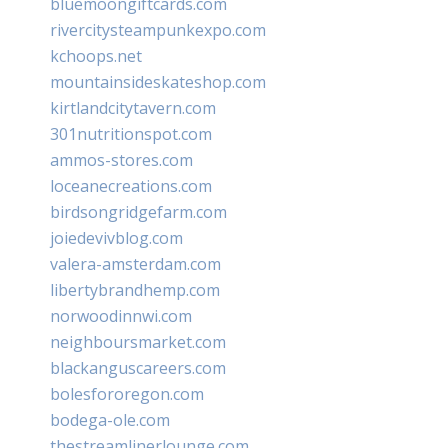
bluemoongiftcards.com
rivercitysteampunkexpo.com
kchoops.net
mountainsideskateshop.com
kirtlandcitytavern.com
301nutritionspot.com
ammos-stores.com
loceanecreations.com
birdsongridgefarm.com
joiedevivblog.com
valera-amsterdam.com
libertybrandhemp.com
norwoodinnwi.com
neighboursmarket.com
blackanguscareers.com
bolesfororegon.com
bodega-ole.com
thestreamlinerlounge.com