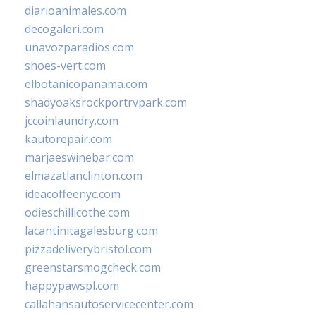
diarioanimales.com
decogaleri.com
unavozparadios.com
shoes-vert.com
elbotanicopanama.com
shadyoaksrockportrvpark.com
jccoinlaundry.com
kautorepair.com
marjaeswinebar.com
elmazatlanclinton.com
ideacoffeenyc.com
odieschillicothe.com
lacantinitagalesburg.com
pizzadeliverybristol.com
greenstarsmogcheck.com
happypawspl.com
callahansautoservicecenter.com