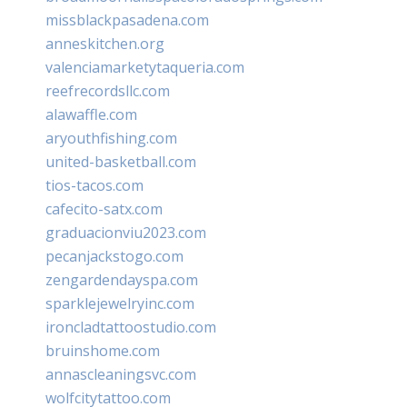
missblackpasadena.com
anneskitchen.org
valenciamarketytaqueria.com
reefrecordsllc.com
alawaffle.com
aryouthfishing.com
united-basketball.com
tios-tacos.com
cafecito-satx.com
graduacionviu2023.com
pecanjackstogo.com
zengardendayspa.com
sparklejewelryinc.com
ironcladtattoostudio.com
bruinshome.com
annascleaningsvc.com
wolfcitytattoo.com