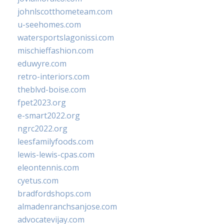
johnlscotthometeam.com
u-seehomes.com
watersportslagonissi.com
mischieffashion.com
eduwyre.com
retro-interiors.com
theblvd-boise.com
fpet2023.org
e-smart2022.org
ngrc2022.org
leesfamilyfoods.com
lewis-lewis-cpas.com
eleontennis.com
cyetus.com
bradfordshops.com
almadenranchsanjose.com
advocatevijay.com