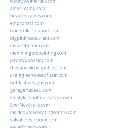
wendyweimerdds.com
ameri-camp.com
hrsreceivables.com
empconst1.com
cinderella-support.com
bigpinkrestaurant.com
inspirehuahin.com
memmingerspainting.com
jeremypbeasley.com
thesandwichdepotcos.com
drgiggleshouseofpain.com
hotflashdesigns.com
garagenadeau.com
lifestylechauffeurservice.com
EverNewNails.com
insideoutdecoratingcentre.com
salvatoresinpoint.com
jovialfloralco.com