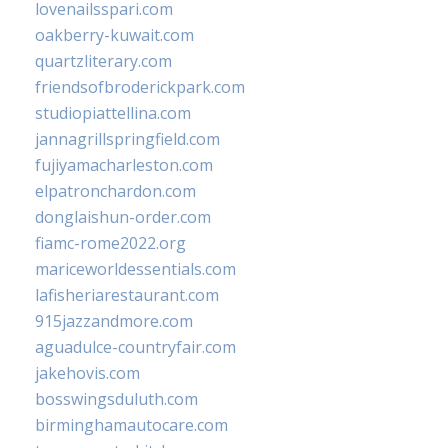
lovenailsspari.com
oakberry-kuwait.com
quartzliterary.com
friendsofbroderickpark.com
studiopiattellina.com
jannagrillspringfield.com
fujiyamacharleston.com
elpatronchardon.com
donglaishun-order.com
fiamc-rome2022.org
mariceworldessentials.com
lafisheriarestaurant.com
915jazzandmore.com
aguadulce-countryfair.com
jakehovis.com
bosswingsduluth.com
birminghamautocare.com