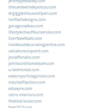
jeremypbeasley.com
thesandwichdepotcos.com
drgiggleshouseofpain.com
hotflashdesigns.com
garagenadeau.com
lifestylechauffeurservice.com
EverNewNails.com
insideoutdecoratingcentre.com
salvatoresinpoint.com
jovialfloralco.com
johnlscotthometeam.com
u-seehomes.com
watersportslagonissi.com
mischieffashion.com
eduwyre.com
retro-interiors.com
theblvd-boise.com
fpet2023.org