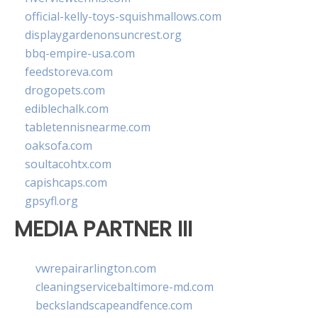
official-kelly-toys-squishmallows.com
displaygardenonsuncrest.org
bbq-empire-usa.com
feedstoreva.com
drogopets.com
ediblechalk.com
tabletennisnearme.com
oaksofa.com
soultacohtx.com
capishcaps.com
gpsyfl.org
MEDIA PARTNER III
vwrepairarlington.com
cleaningservicebaltimore-md.com
beckslandscapeandfence.com