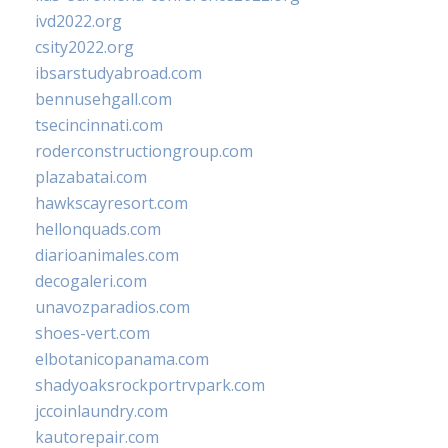
ivd2022.org
csity2022.org
ibsarstudyabroad.com
bennusehgall.com
tsecincinnati.com
roderconstructiongroup.com
plazabatai.com
hawkscayresort.com
hellonquads.com
diarioanimales.com
decogaleri.com
unavozparadios.com
shoes-vert.com
elbotanicopanama.com
shadyoaksrockportrvpark.com
jccoinlaundry.com
kautorepair.com