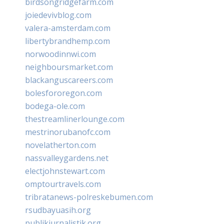
birdsongridgefarm.com
joiedevivblog.com
valera-amsterdam.com
libertybrandhemp.com
norwoodinnwi.com
neighboursmarket.com
blackanguscareers.com
bolesfororegon.com
bodega-ole.com
thestreamlinerlounge.com
mestrinorubanofc.com
novelatherton.com
nassvalleygardens.net
electjohnstewart.com
omptourtravels.com
tribratanews-polreskebumen.com
rsudbayuasih.org
publikjurnalistik.org