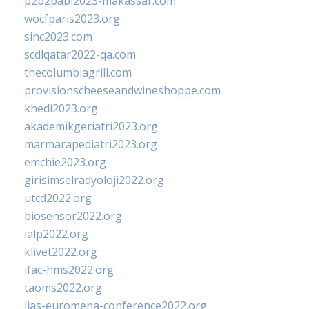
p2b2pabi2023-makassar.com
wocfparis2023.org
sinc2023.com
scdlqatar2022-qa.com
thecolumbiagrill.com
provisionscheeseandwineshoppe.com
khedi2023.org
akademikgeriatri2023.org
marmarapediatri2023.org
emchie2023.org
girisimselradyoloji2022.org
utcd2022.org
biosensor2022.org
ialp2022.org
klivet2022.org
ifac-hms2022.org
taoms2022.org
iias-euromena-conference2022.org