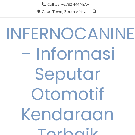
Skip
Call Us: +2782 444 YEAH
to
Cape Town, South Africa
content
INFERNOCANINE
– Informasi
Seputar
Otomotif
Kendaraan
Terbaik