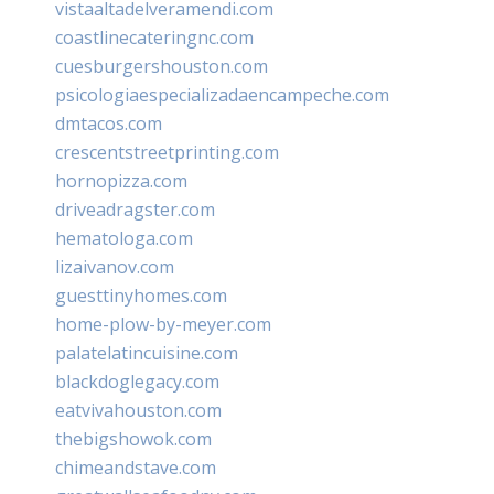
vistaaltadelveramendi.com
coastlinecateringnc.com
cuesburgershouston.com
psicologiaespecializadaencampeche.com
dmtacos.com
crescentstreetprinting.com
hornopizza.com
driveadragster.com
hematologa.com
lizaivanov.com
guesttinyhomes.com
home-plow-by-meyer.com
palatelatincuisine.com
blackdoglegacy.com
eatvivahouston.com
thebigshowok.com
chimeandstave.com