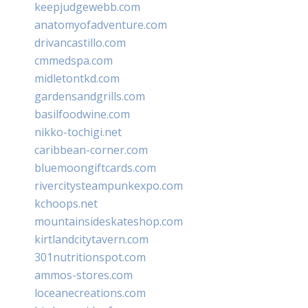
keepjudgewebb.com
anatomyofadventure.com
drivancastillo.com
cmmedspa.com
midletontkd.com
gardensandgrills.com
basilfoodwine.com
nikko-tochigi.net
caribbean-corner.com
bluemoongiftcards.com
rivercitysteampunkexpo.com
kchoops.net
mountainsideskateshop.com
kirtlandcitytavern.com
301nutritionspot.com
ammos-stores.com
loceanecreations.com