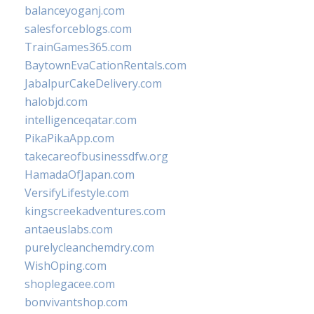
balanceyoganj.com
salesforceblogs.com
TrainGames365.com
BaytownEvaCationRentals.com
JabalpurCakeDelivery.com
halobjd.com
intelligenceqatar.com
PikaPikaApp.com
takecareofbusinessdfw.org
HamadaOfJapan.com
VersifyLifestyle.com
kingscreekadventures.com
antaeuslabs.com
purelycleanchemdry.com
WishOping.com
shoplegacee.com
bonvivantshop.com