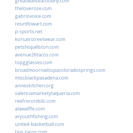
greatwallseafoodny.com
theloverose.com
gabriovoice.com
resinflowart.com
p-sports.net
korsairstreetwear.com
petshopallston.com
avenue26tacos.com
topgglasses.com
broadmoornailsspacoloradosprings.com
missblackpasadena.com
anneskitchen.org
valenciamarketytaqueria.com
reefrecordsllc.com
alawaffle.com
aryouthfishing.com
united-basketball.com
tios-tacos.com