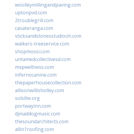
woolleymillingandpaving.com
uptonpvd.com
2troublegrill.com
casateranga.com
sticksandstonesstudiooh.com
walkers-treeservice.com
shopmossi.com
untamedcollectivesd.com
mxpwellness.com
infernocanine.com
thepaperhousecollection.com
allisonwillisholley.com
solslite.org
portwayinn.com
djmaddogmusic.com
thesoundarchitects.com
allin1roofing.com