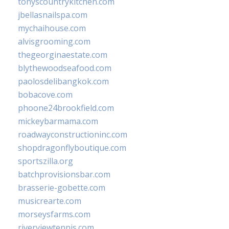
tonyscountrykitchen.com
jbellasnailspa.com
mychaihouse.com
alvisgrooming.com
thegeorginaestate.com
blythewoodseafood.com
paolosdelibangkok.com
bobacove.com
phoone24brookfield.com
mickeybarmama.com
roadwayconstructioninc.com
shopdragonflyboutique.com
sportszilla.org
batchprovisionsbar.com
brasserie-gobette.com
musicrearte.com
morseysfarms.com
riverviewtennis.com