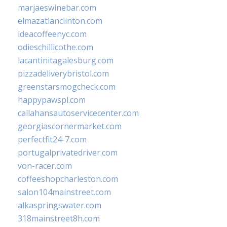
marjaeswinebar.com
elmazatlanclinton.com
ideacoffeenyc.com
odieschillicothe.com
lacantinitagalesburg.com
pizzadeliverybristol.com
greenstarsmogcheck.com
happypawspl.com
callahansautoservicecenter.com
georgiascornermarket.com
perfectfit24-7.com
portugalprivatedriver.com
von-racer.com
coffeeshopcharleston.com
salon104mainstreet.com
alkaspringswater.com
318mainstreet8h.com