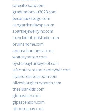
cafecito-satx.com
graduacionviu2023.com
pecanjackstogo.com
zengardendayspa.com
sparklejewelryinc.com
ironcladtattoostudio.com
bruinshome.com
annascleaningsvc.com
wolfcitytattoo.com
oysterbayturkeytrot.com
lafronterarestauranteybar.com
lilyandrosetearoom.com
olivesburgberrypatch.com
theslushkids.com
giobastian.com
glpascensori.com
rifloorepoxy.com