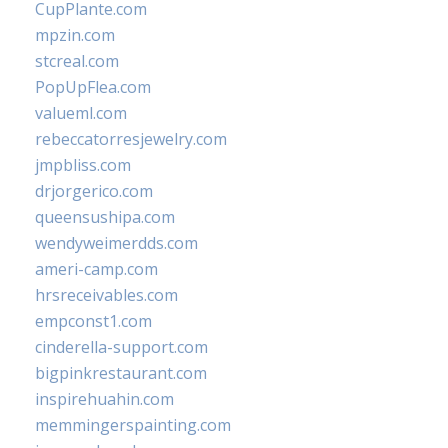
CupPlante.com
mpzin.com
stcreal.com
PopUpFlea.com
valueml.com
rebeccatorresjewelry.com
jmpbliss.com
drjorgerico.com
queensushipa.com
wendyweimerdds.com
ameri-camp.com
hrsreceivables.com
empconst1.com
cinderella-support.com
bigpinkrestaurant.com
inspirehuahin.com
memmingerspainting.com