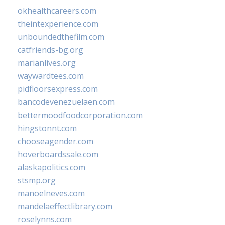
okhealthcareers.com
theintexperience.com
unboundedthefilm.com
catfriends-bg.org
marianlives.org
waywardtees.com
pidfloorsexpress.com
bancodevenezuelaen.com
bettermoodfoodcorporation.com
hingstonnt.com
chooseagender.com
hoverboardssale.com
alaskapolitics.com
stsmp.org
manoelneves.com
mandelaeffectlibrary.com
roselynns.com