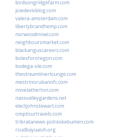
birdsongridgefarm.com
joiedevivblog.com
valera-amsterdam.com
libertybrandhemp.com
norwoodinnwi.com
neighboursmarket.com
blackanguscareers.com
bolesfororegon.com
bodega-ole.com
thestreamlinerlounge.com
mestrinorubanofc.com
novelatherton.com
nassvalleygardens.net
electjohnstewart.com
omptourtravels.com
tribratanews-polreskebumen.com
rsudbayuasih.org