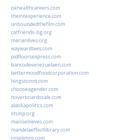
okhealthcareers.com
theintexperience.com
unboundedthefilm.com
catfriends-bg.org
marianlives.org
waywardtees.com
pidfloorsexpress.com
bancodevenezuelaen.com
bettermoodfoodcorporation.com
hingstonnt.com
chooseagender.com
hoverboardssale.com
alaskapolitics.com
stsmp.org
manoelneves.com
mandelaeffectlibrary.com
roselynns.com