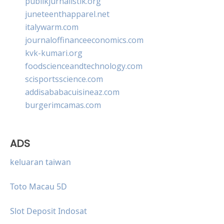
publikjurnalistik.org
juneteenthapparel.net
italywarm.com
journaloffinanceeconomics.com
kvk-kumari.org
foodscienceandtechnology.com
scisportsscience.com
addisababacuisineaz.com
burgerimcamas.com
ADS
keluaran taiwan
Toto Macau 5D
Slot Deposit Indosat