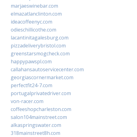
marjaeswinebar.com
elmazatlanclinton.com
ideacoffeenyc.com
odieschillicothe.com
lacantinitagalesburg.com
pizzadeliverybristol.com
greenstarsmogcheck.com
happypawspl.com
callahansautoservicecenter.com
georgiascornermarket.com
perfectfit24-7.com
portugalprivatedriver.com
von-racer.com
coffeeshopcharleston.com
salon104mainstreet.com
alkaspringswater.com
318mainstreet8h.com