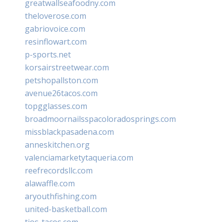
greatwallseafoodny.com
theloverose.com
gabriovoice.com
resinflowart.com
p-sports.net
korsairstreetwear.com
petshopallston.com
avenue26tacos.com
topgglasses.com
broadmoornailsspacoloradosprings.com
missblackpasadena.com
anneskitchen.org
valenciamarketytaqueria.com
reefrecordsllc.com
alawaffle.com
aryouthfishing.com
united-basketball.com
tios-tacos.com