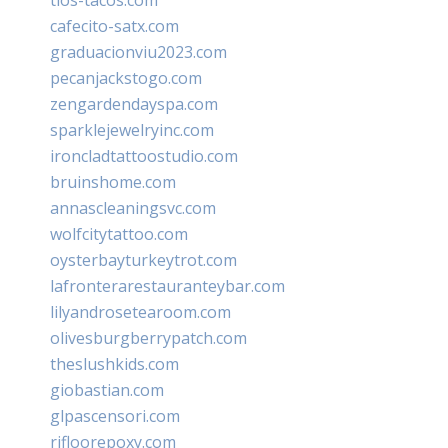
cafecito-satx.com
graduacionviu2023.com
pecanjackstogo.com
zengardendayspa.com
sparklejewelryinc.com
ironcladtattoostudio.com
bruinshome.com
annascleaningsvc.com
wolfcitytattoo.com
oysterbayturkeytrot.com
lafronterarestauranteybar.com
lilyandrosetearoom.com
olivesburgberrypatch.com
theslushkids.com
giobastian.com
glpascensori.com
rifloorepoxy.com