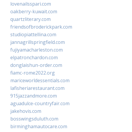
lovenailsspari.com
oakberry-kuwait.com
quartzliterary.com
friendsofbroderickpark.com
studiopiattellina.com
jannagrillspringfield.com
fujiyamacharleston.com
elpatronchardon.com
donglaishun-order.com
fiamc-rome2022.org
mariceworldessentials.com
lafisheriarestaurant.com
915jazzandmore.com
aguadulce-countryfair.com
jakehovis.com
bosswingsduluth.com
birminghamautocare.com