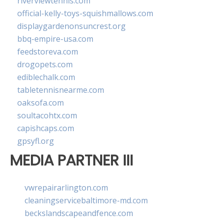
riverviewtennis.com
official-kelly-toys-squishmallows.com
displaygardenonsuncrest.org
bbq-empire-usa.com
feedstoreva.com
drogopets.com
ediblechalk.com
tabletennisnearme.com
oaksofa.com
soultacohtx.com
capishcaps.com
gpsyfl.org
MEDIA PARTNER III
vwrepairarlington.com
cleaningservicebaltimore-md.com
beckslandscapeandfence.com