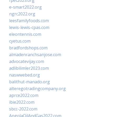
fpet2023.org
e-smart2022.org
ngrc2022.org
leesfamilyfoods.com
lewis-lewis-cpas.com
eleontennis.com
cyetus.com
bradfordshops.com
almadenranchsanjose.com
advocatevijay.com
adlibilimler2023.com
naswwebed.org
balithut-manado.org
alteregotradingcompany.org
aprce2022.com
ibie2022.com
sbcc-2022.com
AngolaOilAndGas2022.com