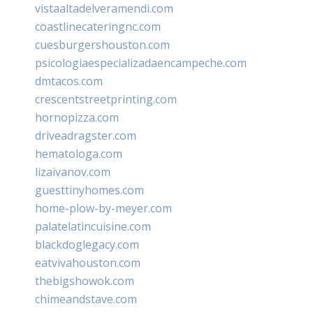
vistaaltadelveramendi.com
coastlinecateringnc.com
cuesburgershouston.com
psicologiaespecializadaencampeche.com
dmtacos.com
crescentstreetprinting.com
hornopizza.com
driveadragster.com
hematologa.com
lizaivanov.com
guesttinyhomes.com
home-plow-by-meyer.com
palatelatincuisine.com
blackdoglegacy.com
eatvivahouston.com
thebigshowok.com
chimeandstave.com