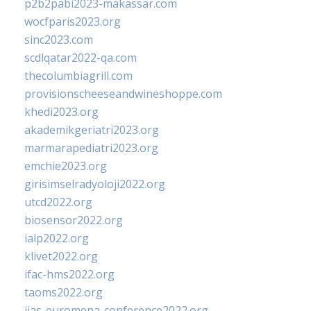
p2b2pabi2023-makassar.com
wocfparis2023.org
sinc2023.com
scdlqatar2022-qa.com
thecolumbiagrill.com
provisionscheeseandwineshoppe.com
khedi2023.org
akademikgeriatri2023.org
marmarapediatri2023.org
emchie2023.org
girisimselradyoloji2022.org
utcd2022.org
biosensor2022.org
ialp2022.org
klivet2022.org
ifac-hms2022.org
taoms2022.org
iias-euromena-conference2022.org