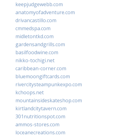
keepjudgewebb.com
anatomyofadventure.com
drivancastillo.com
cmmedspa.com
midletontkd.com
gardensandgrills.com
basilfoodwine.com
nikko-tochigi.net
caribbean-corner.com
bluemoongiftcards.com
rivercitysteampunkexpo.com
kchoops.net
mountainsideskateshop.com
kirtlandcitytavern.com
301nutritionspot.com
ammos-stores.com
loceanecreations.com