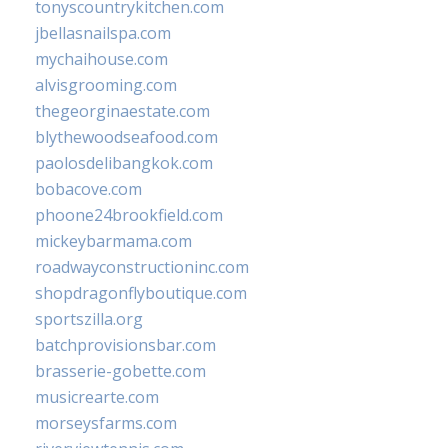
tonyscountrykitchen.com
jbellasnailspa.com
mychaihouse.com
alvisgrooming.com
thegeorginaestate.com
blythewoodseafood.com
paolosdelibangkok.com
bobacove.com
phoone24brookfield.com
mickeybarmama.com
roadwayconstructioninc.com
shopdragonflyboutique.com
sportszilla.org
batchprovisionsbar.com
brasserie-gobette.com
musicrearte.com
morseysfarms.com