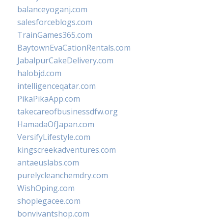
balanceyoganj.com
salesforceblogs.com
TrainGames365.com
BaytownEvaCationRentals.com
JabalpurCakeDelivery.com
halobjd.com
intelligenceqatar.com
PikaPikaApp.com
takecareofbusinessdfw.org
HamadaOfJapan.com
VersifyLifestyle.com
kingscreekadventures.com
antaeuslabs.com
purelycleanchemdry.com
WishOping.com
shoplegacee.com
bonvivantshop.com