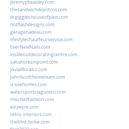
jeremypbeasley.com
thesandwichdepotcos.com
drgiggleshouseofpain.com
hotflashdesigns.com
garagenadeau.com
lifestylechauffeurservice.com
EverNewNails.com
insideoutdecoratingcentre.com
salvatoresinpoint.com
jovialfloralco.com
johnlscotthometeam.com
u-seehomes.com
watersportslagonissi.com
mischieffashion.com
eduwyre.com
retro-interiors.com
theblvd-boise.com