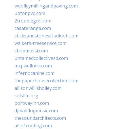
woolleymillingandpaving.com
uptonpvd.com
2troublegrill.com
casateranga.com
sticksandstonesstudiooh.com
walkers-treeservice.com
shopmossi.com
untamedcollectivesd.com
mxpwellness.com
infernocanine.com
thepaperhousecollection.com
allisonwillisholley.com
solslite.org
portwayinn.com
djmaddogmusic.com
thesoundarchitects.com
allin1roofing.com