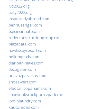
ivd2022.org
csity2022.org
ibsarstudyabroad.com
bennusehgall.com
tsecincinnati.com
roderconstructiongroup.com
plazabatai.com
hawkscayresort.com
hellonquads.com
diarioanimales.com
decogaleri.com
unavozparadios.com
shoes-vert.com
elbotanicopanama.com
shadyoaksrockportrvpark.com
jccoinlaundry.com
kautorepair.com