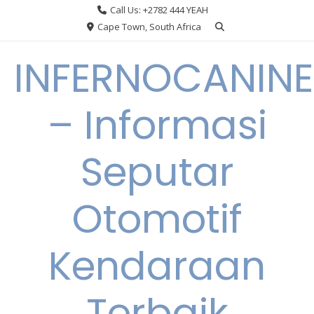
Skip
Call Us: +2782 444 YEAH
to
Cape Town, South Africa
content
INFERNOCANINE
– Informasi
Seputar
Otomotif
Kendaraan
Terbaik