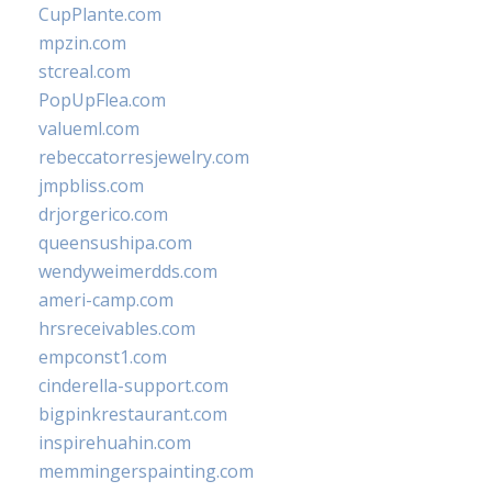
CupPlante.com
mpzin.com
stcreal.com
PopUpFlea.com
valueml.com
rebeccatorresjewelry.com
jmpbliss.com
drjorgerico.com
queensushipa.com
wendyweimerdds.com
ameri-camp.com
hrsreceivables.com
empconst1.com
cinderella-support.com
bigpinkrestaurant.com
inspirehuahin.com
memmingerspainting.com