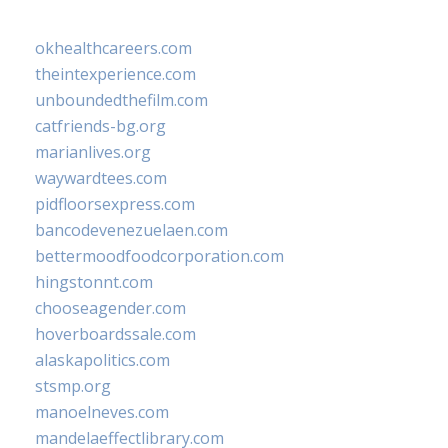
okhealthcareers.com
theintexperience.com
unboundedthefilm.com
catfriends-bg.org
marianlives.org
waywardtees.com
pidfloorsexpress.com
bancodevenezuelaen.com
bettermoodfoodcorporation.com
hingstonnt.com
chooseagender.com
hoverboardssale.com
alaskapolitics.com
stsmp.org
manoelneves.com
mandelaeffectlibrary.com