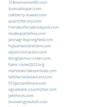
318mainstreet8h.com
lovenailsspari.com
oakberry-kuwait.com
quartzliterary.com
friendsofbroderickpark.com
studiopiattellina.com
jannagrillspringfield.com
fujiyamacharleston.com
elpatronchardon.com
donglaishun-order.com
fiamc-rome2022.org
mariceworldessentials.com
lafisheriarestaurant.com
915jazzandmore.com
aguadulce-countryfair.com
jakehovis.com
bosswingsduluth.com