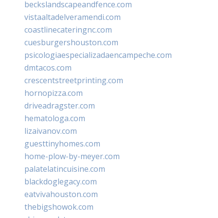
beckslandscapeandfence.com
vistaaltadelveramendi.com
coastlinecateringnc.com
cuesburgershouston.com
psicologiaespecializadaencampeche.com
dmtacos.com
crescentstreetprinting.com
hornopizza.com
driveadragster.com
hematologa.com
lizaivanov.com
guesttinyhomes.com
home-plow-by-meyer.com
palatelatincuisine.com
blackdoglegacy.com
eatvivahouston.com
thebigshowok.com