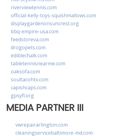
riverviewtennis.com
official-kelly-toys-squishmallows.com
displaygardenonsuncrest.org
bbq-empire-usa.com
feedstoreva.com
drogopets.com
ediblechalk.com
tabletennisnearme.com
oaksofa.com
soultacohtx.com
capishcaps.com
gpsyfl.org
MEDIA PARTNER III
vwrepairarlington.com
cleaningservicebaltimore-md.com