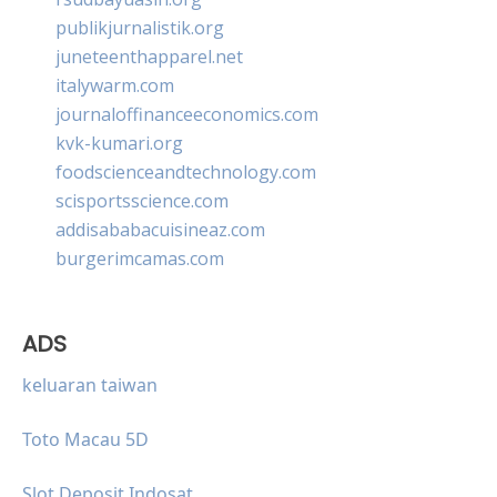
publikjurnalistik.org
juneteenthapparel.net
italywarm.com
journaloffinanceeconomics.com
kvk-kumari.org
foodscienceandtechnology.com
scisportsscience.com
addisababacuisineaz.com
burgerimcamas.com
ADS
keluaran taiwan
Toto Macau 5D
Slot Deposit Indosat