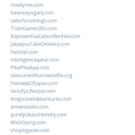
roselynns.com
balanceyoganj.com
salesforceblogs.com
TrainGames365.com
BaytownEvaCationRentals.com
JabalpurCakeDelivery.com
halobjd.com
intelligenceqatar.com
PikaPikaApp.com
takecareofbusinessdfw.org
HamadaOfJapan.com
VersifyLifestyle.com
kingscreekadventures.com
antaeuslabs.com
purelycleanchemdry.com
WishOping.com
shoplegacee.com