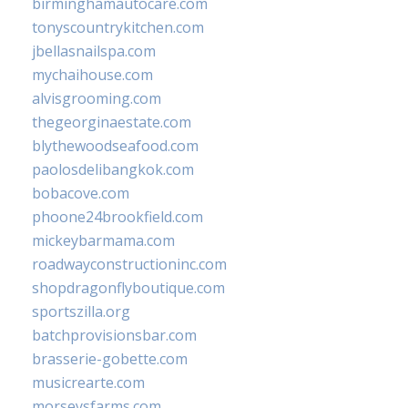
birminghamautocare.com
tonyscountrykitchen.com
jbellasnailspa.com
mychaihouse.com
alvisgrooming.com
thegeorginaestate.com
blythewoodseafood.com
paolosdelibangkok.com
bobacove.com
phoone24brookfield.com
mickeybarmama.com
roadwayconstructioninc.com
shopdragonflyboutique.com
sportszilla.org
batchprovisionsbar.com
brasserie-gobette.com
musicrearte.com
morseysfarms.com