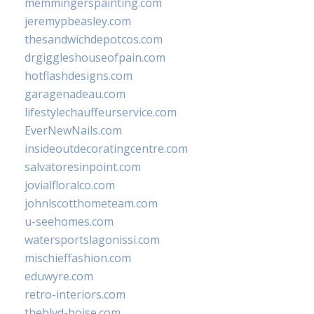
memmingerspainting.com
jeremypbeasley.com
thesandwichdepotcos.com
drgiggleshouseofpain.com
hotflashdesigns.com
garagenadeau.com
lifestylechauffeurservice.com
EverNewNails.com
insideoutdecoratingcentre.com
salvatoresinpoint.com
jovialfloralco.com
johnlscotthometeam.com
u-seehomes.com
watersportslagonissi.com
mischieffashion.com
eduwyre.com
retro-interiors.com
theblvd-boise.com