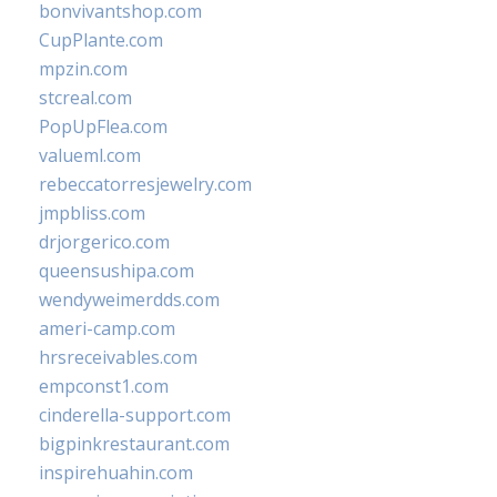
bonvivantshop.com
CupPlante.com
mpzin.com
stcreal.com
PopUpFlea.com
valueml.com
rebeccatorresjewelry.com
jmpbliss.com
drjorgerico.com
queensushipa.com
wendyweimerdds.com
ameri-camp.com
hrsreceivables.com
empconst1.com
cinderella-support.com
bigpinkrestaurant.com
inspirehuahin.com