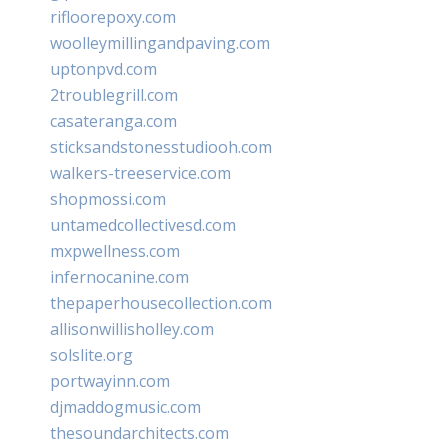
rifloorepoxy.com
woolleymillingandpaving.com
uptonpvd.com
2troublegrill.com
casateranga.com
sticksandstonesstudiooh.com
walkers-treeservice.com
shopmossi.com
untamedcollectivesd.com
mxpwellness.com
infernocanine.com
thepaperhousecollection.com
allisonwillisholley.com
solslite.org
portwayinn.com
djmaddogmusic.com
thesoundarchitects.com