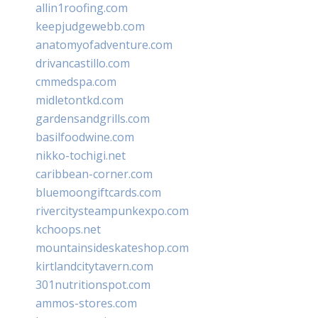
allin1roofing.com
keepjudgewebb.com
anatomyofadventure.com
drivancastillo.com
cmmedspa.com
midletontkd.com
gardensandgrills.com
basilfoodwine.com
nikko-tochigi.net
caribbean-corner.com
bluemoongiftcards.com
rivercitysteampunkexpo.com
kchoops.net
mountainsideskateshop.com
kirtlandcitytavern.com
301nutritionspot.com
ammos-stores.com