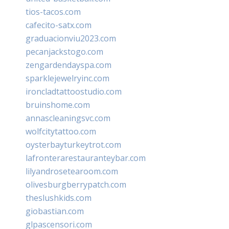
tios-tacos.com
cafecito-satx.com
graduacionviu2023.com
pecanjackstogo.com
zengardendayspa.com
sparklejewelryinc.com
ironcladtattoostudio.com
bruinshome.com
annascleaningsvc.com
wolfcitytattoo.com
oysterbayturkeytrot.com
lafronterarestauranteybar.com
lilyandrosetearoom.com
olivesburgberrypatch.com
theslushkids.com
giobastian.com
glpascensori.com