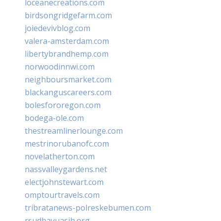
loceanecreations.com
birdsongridgefarm.com
joiedevivblog.com
valera-amsterdam.com
libertybrandhemp.com
norwoodinnwi.com
neighboursmarket.com
blackanguscareers.com
bolesfororegon.com
bodega-ole.com
thestreamlinerlounge.com
mestrinorubanofc.com
novelatherton.com
nassvalleygardens.net
electjohnstewart.com
omptourtravels.com
tribratanews-polreskebumen.com
rsudbayuasih.org