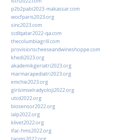
isth2022.com
p2b2pabi2023-makassar.com
wocfparis2023.org
sinc2023.com
scdlqatar2022-qa.com
thecolumbiagrill.com
provisionscheeseandwineshoppe.com
khedi2023.org
akademikgeriatri2023.org
marmarapediatri2023.org
emchie2023.org
girisimselradyoloji2022.org
utcd2022.org
biosensor2022.org
ialp2022.org
klivet2022.org
ifac-hms2022.org
taoms2022.org