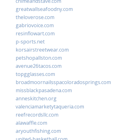
chimeandstave.com
greatwallseafoodny.com
theloverose.com
gabriovoice.com
resinflowart.com
p-sports.net
korsairstreetwear.com
petshopallston.com
avenue26tacos.com
topgglasses.com
broadmoornailsspacoloradosprings.com
missblackpasadena.com
anneskitchen.org
valenciamarketytaqueria.com
reefrecordsllc.com
alawaffle.com
aryouthfishing.com
united-basketball.com