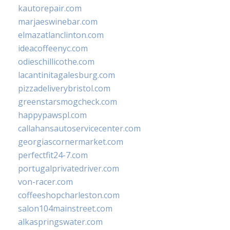
kautorepair.com
marjaeswinebar.com
elmazatlanclinton.com
ideacoffeenyc.com
odieschillicothe.com
lacantinitagalesburg.com
pizzadeliverybristol.com
greenstarsmogcheck.com
happypawspl.com
callahansautoservicecenter.com
georgiascornermarket.com
perfectfit24-7.com
portugalprivatedriver.com
von-racer.com
coffeeshopcharleston.com
salon104mainstreet.com
alkaspringswater.com