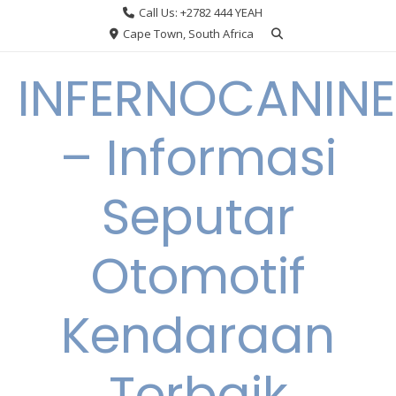
Skip
Call Us: +2782 444 YEAH
to
Cape Town, South Africa
content
INFERNOCANINE
– Informasi
Seputar
Otomotif
Kendaraan
Terbaik