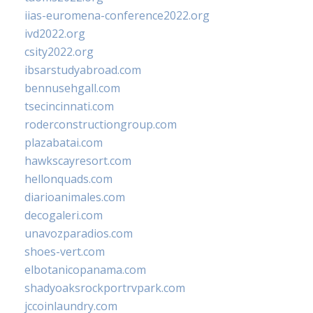
iias-euromena-conference2022.org
ivd2022.org
csity2022.org
ibsarstudyabroad.com
bennusehgall.com
tsecincinnati.com
roderconstructiongroup.com
plazabatai.com
hawkscayresort.com
hellonquads.com
diarioanimales.com
decogaleri.com
unavozparadios.com
shoes-vert.com
elbotanicopanama.com
shadyoaksrockportrvpark.com
jccoinlaundry.com