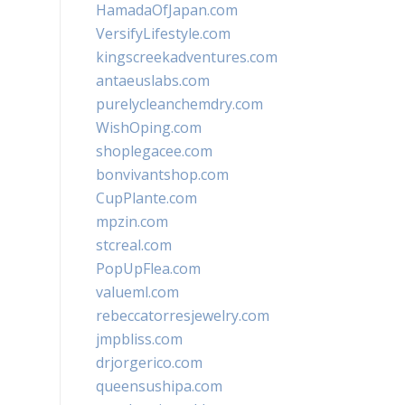
HamadaOfJapan.com
VersifyLifestyle.com
kingscreekadventures.com
antaeuslabs.com
purelycleanchemdry.com
WishOping.com
shoplegacee.com
bonvivantshop.com
CupPlante.com
mpzin.com
stcreal.com
PopUpFlea.com
valueml.com
rebeccatorresjewelry.com
jmpbliss.com
drjorgerico.com
queensushipa.com