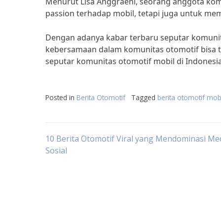
Menurut Lisa Anggraeni, seorang anggota kom
passion terhadap mobil, tetapi juga untuk mem
Dengan adanya kabar terbaru seputar komunit
kebersamaan dalam komunitas otomotif bisa te
seputar komunitas otomotif mobil di Indonesi
Posted in
Berita Otomotif
Tagged
berita otomotif mobil
Post
10 Berita Otomotif Viral yang Mendominasi Me
Sosial
navigation