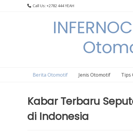
Skip
Call Us: +2782 444 YEAH
to
content
INFERNOCA
Otomo
Berita Otomotif
Jenis Otomotif
Tips
Kabar Terbaru Seput
di Indonesia