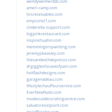
wendyweimerdds.com
ameri-camp.com
hrsreceivables.com
empconst1.com
cinderella-support.com
bigpinkrestaurant.com
inspirehuahin.com
memmingerspainting.com
jeremypbeasley.com
thesandwichdepotcos.com
drgiggleshouseofpain.com
hotflashdesigns.com
garagenadeau.com
lifestylechauffeurservice.com
EverNewNails.com
insideoutdecoratingcentre.com
salvatoresinpoint.com
jovialfloralco.com