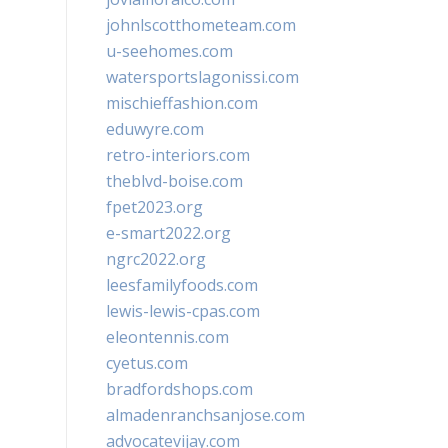
johnlscotthometeam.com
u-seehomes.com
watersportslagonissi.com
mischieffashion.com
eduwyre.com
retro-interiors.com
theblvd-boise.com
fpet2023.org
e-smart2022.org
ngrc2022.org
leesfamilyfoods.com
lewis-lewis-cpas.com
eleontennis.com
cyetus.com
bradfordshops.com
almadenranchsanjose.com
advocatevijay.com