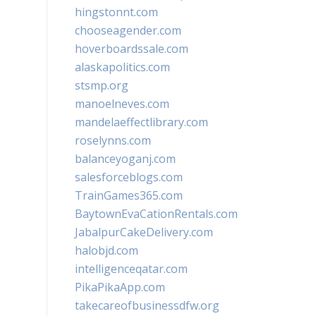
hingstonnt.com
chooseagender.com
hoverboardssale.com
alaskapolitics.com
stsmp.org
manoelneves.com
mandelaeffectlibrary.com
roselynns.com
balanceyoganj.com
salesforceblogs.com
TrainGames365.com
BaytownEvaCationRentals.com
JabalpurCakeDelivery.com
halobjd.com
intelligenceqatar.com
PikaPikaApp.com
takecareofbusinessdfw.org