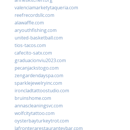
valenciamarketytaqueria.com
reefrecordsllc.com
alawaffle.com
aryouthfishing.com
united-basketball.com
tios-tacos.com
cafecito-satx.com
graduacionviu2023.com
pecanjackstogo.com
zengardendayspa.com
sparklejewelryinc.com
ironcladtattoostudio.com
bruinshome.com
annascleaningsvc.com
wolfcitytattoo.com
oysterbayturkeytrot.com
lafronterarestauranteybar.com