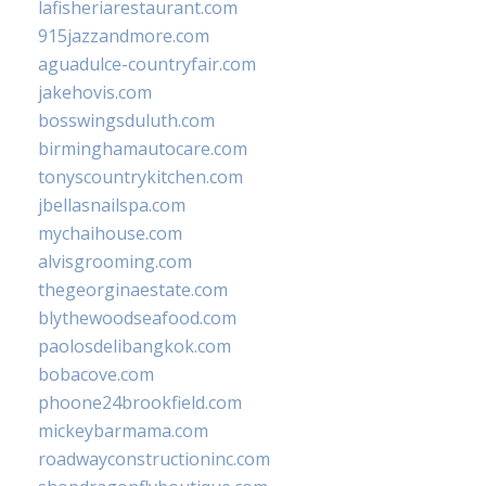
lafisheriarestaurant.com
915jazzandmore.com
aguadulce-countryfair.com
jakehovis.com
bosswingsduluth.com
birminghamautocare.com
tonyscountrykitchen.com
jbellasnailspa.com
mychaihouse.com
alvisgrooming.com
thegeorginaestate.com
blythewoodseafood.com
paolosdelibangkok.com
bobacove.com
phoone24brookfield.com
mickeybarmama.com
roadwayconstructioninc.com