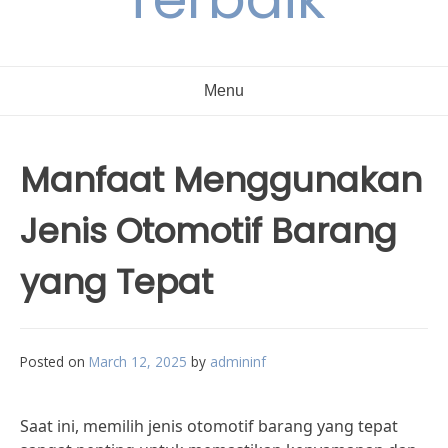
Menu
Manfaat Menggunakan
Jenis Otomotif Barang
yang Tepat
Posted on
March 12, 2025
by
admininf
Saat ini, memilih jenis otomotif barang yang tepat