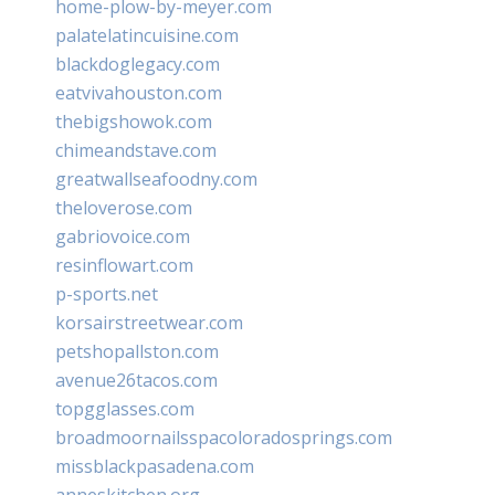
home-plow-by-meyer.com
palatelatincuisine.com
blackdoglegacy.com
eatvivahouston.com
thebigshowok.com
chimeandstave.com
greatwallseafoodny.com
theloverose.com
gabriovoice.com
resinflowart.com
p-sports.net
korsairstreetwear.com
petshopallston.com
avenue26tacos.com
topgglasses.com
broadmoornailsspacoloradosprings.com
missblackpasadena.com
anneskitchen.org