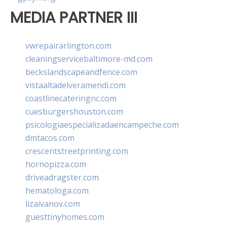
MEDIA PARTNER III
vwrepairarlington.com
cleaningservicebaltimore-md.com
beckslandscapeandfence.com
vistaaltadelveramendi.com
coastlinecateringnc.com
cuesburgershouston.com
psicologiaespecializadaencampeche.com
dmtacos.com
crescentstreetprinting.com
hornopizza.com
driveadragster.com
hematologa.com
lizaivanov.com
guesttinyhomes.com