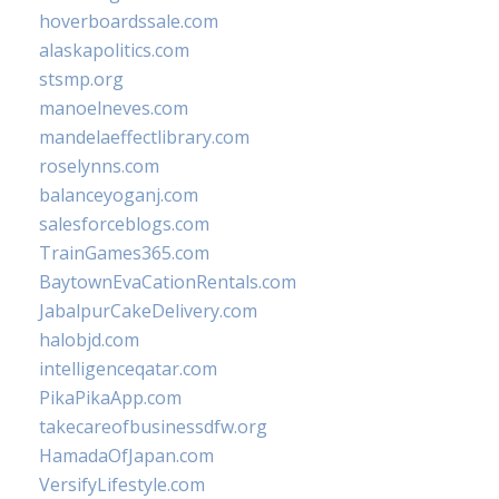
hoverboardssale.com
alaskapolitics.com
stsmp.org
manoelneves.com
mandelaeffectlibrary.com
roselynns.com
balanceyoganj.com
salesforceblogs.com
TrainGames365.com
BaytownEvaCationRentals.com
JabalpurCakeDelivery.com
halobjd.com
intelligenceqatar.com
PikaPikaApp.com
takecareofbusinessdfw.org
HamadaOfJapan.com
VersifyLifestyle.com