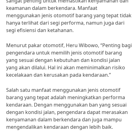
sangat penting untuk memastikan kenyamanan dan
keamanan dalam berkendara. Manfaat
menggunakan jenis otomotif barang yang tepat tidak
hanya terlihat dari segi performa, namun juga dari
segi efisiensi dan ketahanan.
Menurut pakar otomotif, Heru Wibowo, “Penting bagi
pengendara untuk memilih jenis otomotif barang
yang sesuai dengan kebutuhan dan kondisi jalan
yang akan dilalui. Hal ini akan meminimalkan risiko
kecelakaan dan kerusakan pada kendaraan.”
Salah satu manfaat menggunakan jenis otomotif
barang yang tepat adalah meningkatkan performa
kendaraan. Dengan menggunakan ban yang sesuai
dengan kondisi jalan, pengendara dapat merasakan
kenyamanan dalam berkendara dan juga mampu
mengendalikan kendaraan dengan lebih baik.