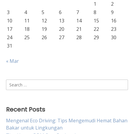
1
2
3
4
5
6
7
8
9
10
11
12
13
14
15
16
17
18
19
20
21
22
23
24
25
26
27
28
29
30
31
« Mar
Search
for:
Recent Posts
Mengenal Eco Driving: Tips Mengemudi Hemat Bahan
Bakar untuk Lingkungan