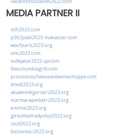
vacancesscolaires2022.com
MEDIA PARTNER II
isth2022.com
p2b2pabi2023-makassar.com
wocfparis2023.org
sinc2023.com
scdlqatar2022-qa.com
thecolumbiagrill.com
provisionscheeseandwineshoppe.com
khedi2023.org
akademikgeriatri2023.org
marmarapediatri2023.org
emchie2023.org
girisimselradyoloji2022.org
utcd2022.org
biosensor2022.org