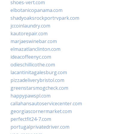
shoes-vert.com
elbotanicopanama.com
shadyoaksrockportrvpark.com
jccoinlaundry.com
kautorepair.com
marjaeswinebar.com
elmazatlanclinton.com
ideacoffeenyc.com
odieschillicothe.com
lacantinitagalesburg.com
pizzadeliverybristol.com
greenstarsmogcheck.com
happypawspl.com
callahansautoservicecenter.com
georgiascornermarket.com
perfectfit24-7.com
portugalprivatedriver.com