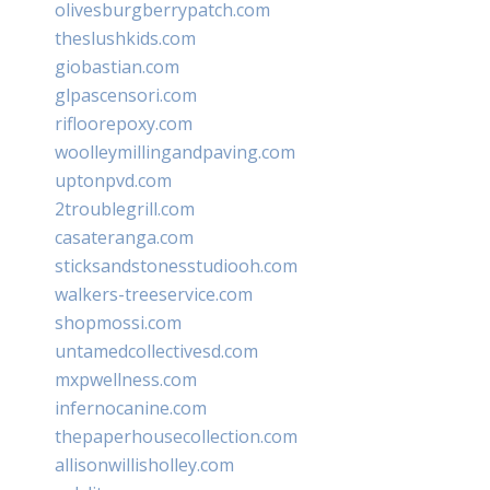
olivesburgberrypatch.com
theslushkids.com
giobastian.com
glpascensori.com
rifloorepoxy.com
woolleymillingandpaving.com
uptonpvd.com
2troublegrill.com
casateranga.com
sticksandstonesstudiooh.com
walkers-treeservice.com
shopmossi.com
untamedcollectivesd.com
mxpwellness.com
infernocanine.com
thepaperhousecollection.com
allisonwillisholley.com