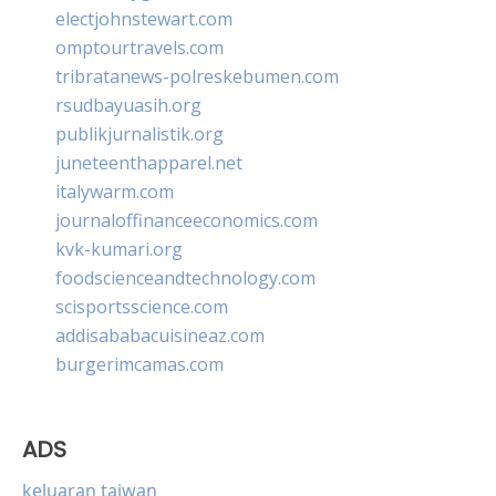
electjohnstewart.com
omptourtravels.com
tribratanews-polreskebumen.com
rsudbayuasih.org
publikjurnalistik.org
juneteenthapparel.net
italywarm.com
journaloffinanceeconomics.com
kvk-kumari.org
foodscienceandtechnology.com
scisportsscience.com
addisababacuisineaz.com
burgerimcamas.com
ADS
keluaran taiwan