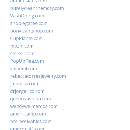
antaeuslabs.com
purelycleanchemdry.com
WishOping.com
shoplegacee.com
bonvivantshop.com
CupPlante.com
mpzin.com
stcreal.com
PopUpFlea.com
valueml.com
rebeccatorresjewelry.com
jmpbliss.com
drjorgerico.com
queensushipa.com
wendyweimerdds.com
ameri-camp.com
hrsreceivables.com
empconst1.com