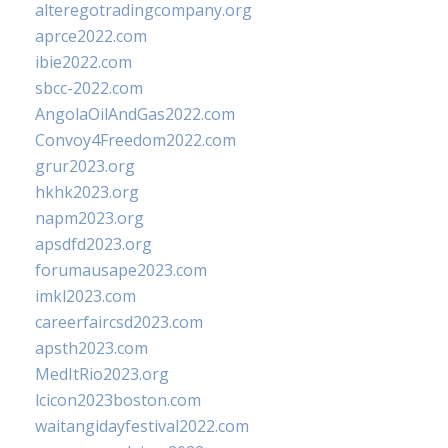
alteregotradingcompany.org
aprce2022.com
ibie2022.com
sbcc-2022.com
AngolaOilAndGas2022.com
Convoy4Freedom2022.com
grur2023.org
hkhk2023.org
napm2023.org
apsdfd2023.org
forumausape2023.com
imkl2023.com
careerfaircsd2023.com
apsth2023.com
MedItRio2023.org
lcicon2023boston.com
waitangidayfestival2022.com