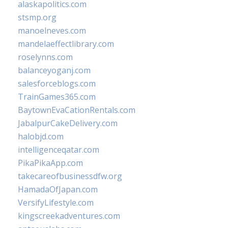
alaskapolitics.com
stsmp.org
manoelneves.com
mandelaeffectlibrary.com
roselynns.com
balanceyoganj.com
salesforceblogs.com
TrainGames365.com
BaytownEvaCationRentals.com
JabalpurCakeDelivery.com
halobjd.com
intelligenceqatar.com
PikaPikaApp.com
takecareofbusinessdfw.org
HamadaOfJapan.com
VersifyLifestyle.com
kingscreekadventures.com