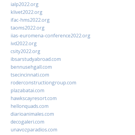
ialp2022.org
klivet2022.org
ifac-hms2022.org
taoms2022.org
iias-euromena-conference2022.org
ivd2022.org
csity2022.org
ibsarstudyabroad.com
bennusehgall.com
tsecincinnati.com
roderconstructiongroup.com
plazabatai.com
hawkscayresort.com
hellonquads.com
diarioanimales.com
decogaleri.com
unavozparadios.com