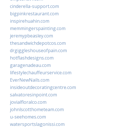
cinderella-support.com
bigpinkrestaurant.com
inspirehuahin.com
memmingerspainting.com
jeremypbeasley.com
thesandwichdepotcos.com
drgiggleshouseofpain.com
hotflashdesigns.com
garagenadeau.com
lifestylechauffeurservice.com
EverNewNails.com
insideoutdecoratingcentre.com
salvatoresinpoint.com
jovialfloralco.com
johnlscotthometeam.com
u-seehomes.com
watersportslagonissi.com