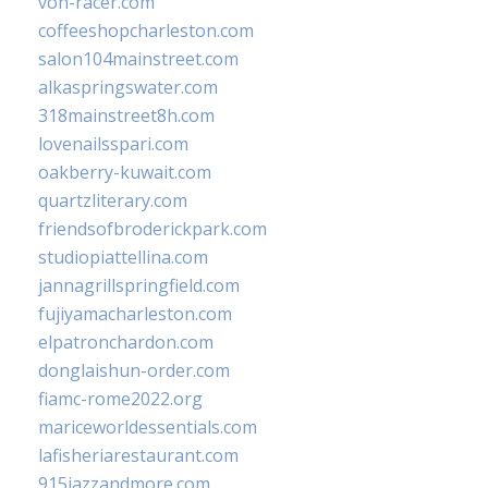
von-racer.com
coffeeshopcharleston.com
salon104mainstreet.com
alkaspringswater.com
318mainstreet8h.com
lovenailsspari.com
oakberry-kuwait.com
quartzliterary.com
friendsofbroderickpark.com
studiopiattellina.com
jannagrillspringfield.com
fujiyamacharleston.com
elpatronchardon.com
donglaishun-order.com
fiamc-rome2022.org
mariceworldessentials.com
lafisheriarestaurant.com
915jazzandmore.com