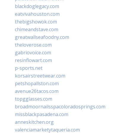
blackdoglegacy.com
eatvivahouston.com
thebigshowok.com
chimeandstave.com
greatwallseafoodny.com
theloverose.com
gabriovoice.com
resinflowart.com
p-sports.net
korsairstreetwear.com
petshopallston.com
avenue26tacos.com
topgglasses.com
broadmoornailsspacoloradosprings.com
missblackpasadena.com
anneskitchen.org
valenciamarketytaqueria.com