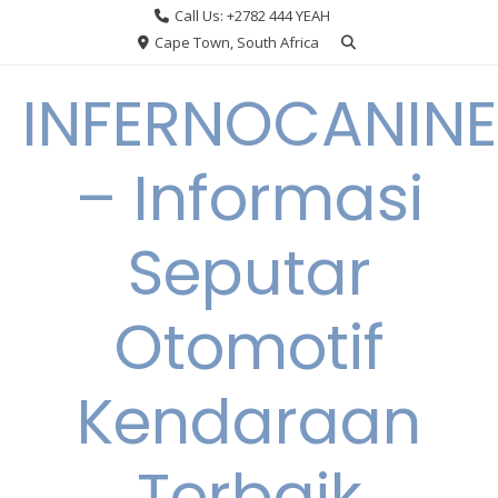
Skip
Call Us: +2782 444 YEAH
to
Cape Town, South Africa
content
INFERNOCANINE
– Informasi
Seputar
Otomotif
Kendaraan
Terbaik