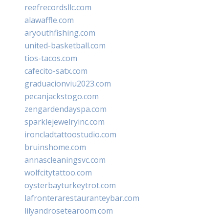
reefrecordsllc.com
alawaffle.com
aryouthfishing.com
united-basketball.com
tios-tacos.com
cafecito-satx.com
graduacionviu2023.com
pecanjackstogo.com
zengardendayspa.com
sparklejewelryinc.com
ironcladtattoostudio.com
bruinshome.com
annascleaningsvc.com
wolfcitytattoo.com
oysterbayturkeytrot.com
lafronterarestauranteybar.com
lilyandrosetearoom.com