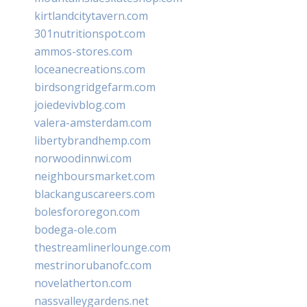
kirtlandcitytavern.com
301nutritionspot.com
ammos-stores.com
loceanecreations.com
birdsongridgefarm.com
joiedevivblog.com
valera-amsterdam.com
libertybrandhemp.com
norwoodinnwi.com
neighboursmarket.com
blackanguscareers.com
bolesfororegon.com
bodega-ole.com
thestreamlinerlounge.com
mestrinorubanofc.com
novelatherton.com
nassvalleygardens.net