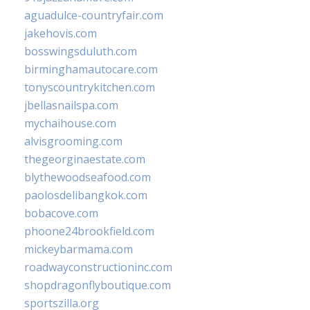
aguadulce-countryfair.com
jakehovis.com
bosswingsduluth.com
birminghamautocare.com
tonyscountrykitchen.com
jbellasnailspa.com
mychaihouse.com
alvisgrooming.com
thegeorginaestate.com
blythewoodseafood.com
paolosdelibangkok.com
bobacove.com
phoone24brookfield.com
mickeybarmama.com
roadwayconstructioninc.com
shopdragonflyboutique.com
sportszilla.org