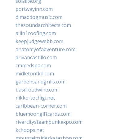
solslite.org
portwayinn.com
djmaddogmusic.com
thesoundarchitects.com
allin1roofing.com
keepjudgewebb.com
anatomyofadventure.com
drivancastillo.com
cmmedspa.com
midletontkd.com
gardensandgrills.com
basilfoodwine.com
nikko-tochigi.net
caribbean-corner.com
bluemoongiftcards.com
rivercitysteampunkexpo.com
kchoops.net
mountainsideskateshop.com