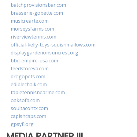
batchprovisionsbar.com
brasserie-gobette.com
musicrearte.com
morseysfarms.com
riverviewtennis.com
official-kelly-toys-squishmallows.com
displaygardenonsuncrest.org
bbq-empire-usa.com
feedstoreva.com
drogopets.com
ediblechalk.com
tabletennisnearme.com
oaksofa.com
soultacohtx.com
capishcaps.com
gpsyfl.org
MEDIA PARTNER III