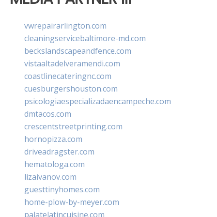
vwrepairarlington.com
cleaningservicebaltimore-md.com
beckslandscapeandfence.com
vistaaltadelveramendi.com
coastlinecateringnc.com
cuesburgershouston.com
psicologiaespecializadaencampeche.com
dmtacos.com
crescentstreetprinting.com
hornopizza.com
driveadragster.com
hematologa.com
lizaivanov.com
guesttinyhomes.com
home-plow-by-meyer.com
palatelatincuisine.com