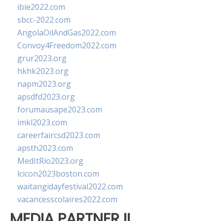
ibie2022.com
sbcc-2022.com
AngolaOilAndGas2022.com
Convoy4Freedom2022.com
grur2023.org
hkhk2023.org
napm2023.org
apsdfd2023.org
forumausape2023.com
imkl2023.com
careerfaircsd2023.com
apsth2023.com
MedItRio2023.org
lcicon2023boston.com
waitangidayfestival2022.com
vacancesscolaires2022.com
MEDIA PARTNER II