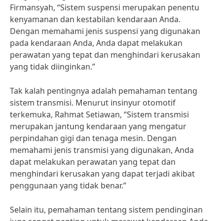
Firmansyah, “Sistem suspensi merupakan penentu
kenyamanan dan kestabilan kendaraan Anda.
Dengan memahami jenis suspensi yang digunakan
pada kendaraan Anda, Anda dapat melakukan
perawatan yang tepat dan menghindari kerusakan
yang tidak diinginkan.”
Tak kalah pentingnya adalah pemahaman tentang
sistem transmisi. Menurut insinyur otomotif
terkemuka, Rahmat Setiawan, “Sistem transmisi
merupakan jantung kendaraan yang mengatur
perpindahan gigi dan tenaga mesin. Dengan
memahami jenis transmisi yang digunakan, Anda
dapat melakukan perawatan yang tepat dan
menghindari kerusakan yang dapat terjadi akibat
penggunaan yang tidak benar.”
Selain itu, pemahaman tentang sistem pendinginan