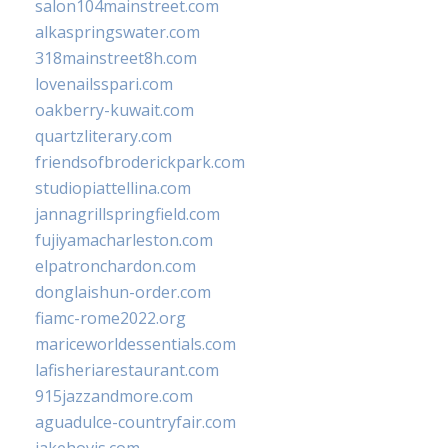
salon104mainstreet.com
alkaspringswater.com
318mainstreet8h.com
lovenailsspari.com
oakberry-kuwait.com
quartzliterary.com
friendsofbroderickpark.com
studiopiattellina.com
jannagrillspringfield.com
fujiyamacharleston.com
elpatronchardon.com
donglaishun-order.com
fiamc-rome2022.org
mariceworldessentials.com
lafisheriarestaurant.com
915jazzandmore.com
aguadulce-countryfair.com