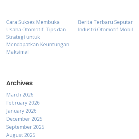
Post
Cara Sukses Membuka
Berita Terbaru Seputar
Usaha Otomotif: Tips dan
Industri Otomotif Mobil
Strategi untuk
navigation
Mendapatkan Keuntungan
Maksimal
Archives
March 2026
February 2026
January 2026
December 2025
September 2025
August 2025