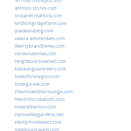
301nutritionspot.com
ammos-stores.com
loceanecreations.com
birdsongridgefarm.com
joiedevivblog.com
valera-amsterdam.com
libertybrandhemp.com
norwoodinnwi.com
neighboursmarket.com
blackanguscareers.com
bolesfororegon.com
bodega-ole.com
thestreamlinerlounge.com
mestrinorubanofc.com
novelatherton.com
nassvalleygardens.net
electjohnstewart.com
omptourtravels.com