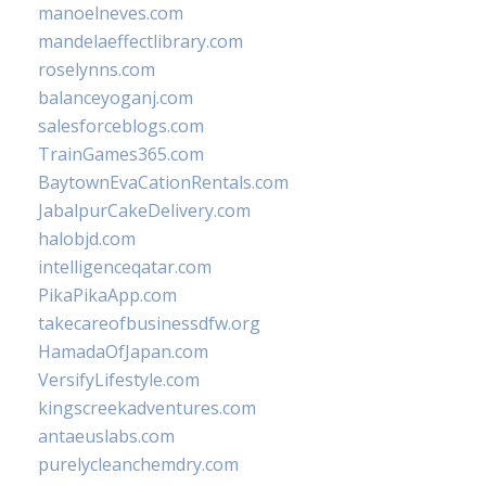
manoelneves.com
mandelaeffectlibrary.com
roselynns.com
balanceyoganj.com
salesforceblogs.com
TrainGames365.com
BaytownEvaCationRentals.com
JabalpurCakeDelivery.com
halobjd.com
intelligenceqatar.com
PikaPikaApp.com
takecareofbusinessdfw.org
HamadaOfJapan.com
VersifyLifestyle.com
kingscreekadventures.com
antaeuslabs.com
purelycleanchemdry.com