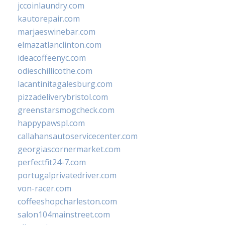
jccoinlaundry.com
kautorepair.com
marjaeswinebar.com
elmazatlanclinton.com
ideacoffeenyc.com
odieschillicothe.com
lacantinitagalesburg.com
pizzadeliverybristol.com
greenstarsmogcheck.com
happypawspl.com
callahansautoservicecenter.com
georgiascornermarket.com
perfectfit24-7.com
portugalprivatedriver.com
von-racer.com
coffeeshopcharleston.com
salon104mainstreet.com