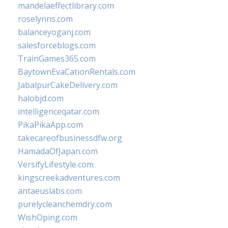
mandelaeffectlibrary.com
roselynns.com
balanceyoganj.com
salesforceblogs.com
TrainGames365.com
BaytownEvaCationRentals.com
JabalpurCakeDelivery.com
halobjd.com
intelligenceqatar.com
PikaPikaApp.com
takecareofbusinessdfw.org
HamadaOfJapan.com
VersifyLifestyle.com
kingscreekadventures.com
antaeuslabs.com
purelycleanchemdry.com
WishOping.com