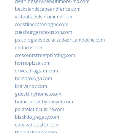
cleaningservicebaltimore-md.com
beckslandscapeandfence.com
vistaaltadelveramendi.com
coastlinecateringnc.com
cuesburgershouston.com
psicologiaespecializadaencampeche.com
dmtacos.com
crescentstreetprinting.com
hornopizza.com
driveadragster.com
hematologa.com
lizaivanov.com
guesttinyhomes.com
home-plow-by-meyer.com
palatelatincuisine.com
blackdoglegacy.com
eatvivahouston.com
thebigshowok.com