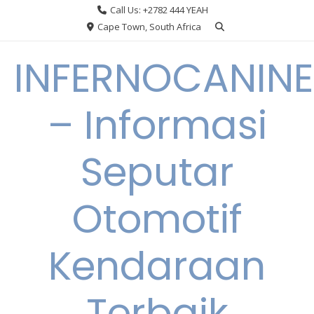
Skip
Call Us: +2782 444 YEAH
to
Cape Town, South Africa
content
INFERNOCANINE
– Informasi
Seputar
Otomotif
Kendaraan
Terbaik