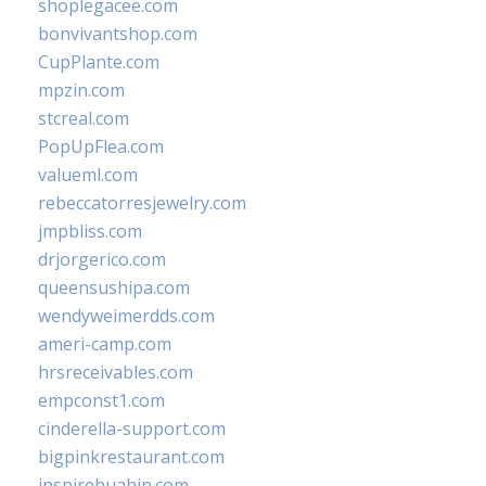
shoplegacee.com
bonvivantshop.com
CupPlante.com
mpzin.com
stcreal.com
PopUpFlea.com
valueml.com
rebeccatorresjewelry.com
jmpbliss.com
drjorgerico.com
queensushipa.com
wendyweimerdds.com
ameri-camp.com
hrsreceivables.com
empconst1.com
cinderella-support.com
bigpinkrestaurant.com
inspirehuahin.com