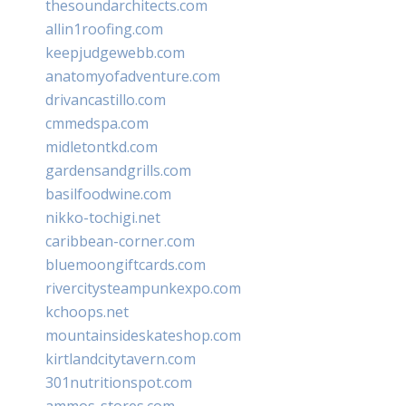
thesoundarchitects.com
allin1roofing.com
keepjudgewebb.com
anatomyofadventure.com
drivancastillo.com
cmmedspa.com
midletontkd.com
gardensandgrills.com
basilfoodwine.com
nikko-tochigi.net
caribbean-corner.com
bluemoongiftcards.com
rivercitysteampunkexpo.com
kchoops.net
mountainsideskateshop.com
kirtlandcitytavern.com
301nutritionspot.com
ammos-stores.com