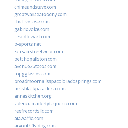
chimeandstave.com
greatwallseafoodny.com
theloverose.com
gabriovoice.com
resinflowart.com
p-sports.net
korsairstreetwear.com
petshopallston.com
avenue26tacos.com
topgglasses.com
broadmoornailsspacoloradosprings.com
missblackpasadena.com
anneskitchen.org
valenciamarketytaqueria.com
reefrecordsllc.com
alawaffle.com
aryouthfishing.com