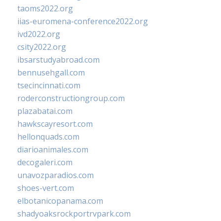
taoms2022.org
iias-euromena-conference2022.org
ivd2022.org
csity2022.org
ibsarstudyabroad.com
bennusehgall.com
tsecincinnati.com
roderconstructiongroup.com
plazabatai.com
hawkscayresort.com
hellonquads.com
diarioanimales.com
decogaleri.com
unavozparadios.com
shoes-vert.com
elbotanicopanama.com
shadyoaksrockportrvpark.com