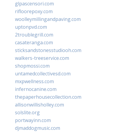
glpascensori.com
rifloorepoxy.com
woolleymillingandpaving.com
uptonpvd.com
2troublegrill.com
casateranga.com
sticksandstonesstudiooh.com
walkers-treeservice.com
shopmossi.com
untamedcollectivesd.com
mxpwellness.com
infernocanine.com
thepaperhousecollection.com
allisonwillisholley.com
solslite.org
portwayinn.com
djmaddogmusic.com