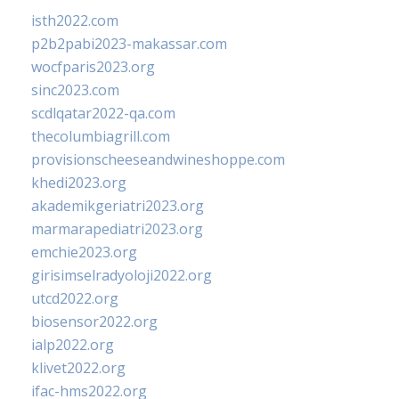
isth2022.com
p2b2pabi2023-makassar.com
wocfparis2023.org
sinc2023.com
scdlqatar2022-qa.com
thecolumbiagrill.com
provisionscheeseandwineshoppe.com
khedi2023.org
akademikgeriatri2023.org
marmarapediatri2023.org
emchie2023.org
girisimselradyoloji2022.org
utcd2022.org
biosensor2022.org
ialp2022.org
klivet2022.org
ifac-hms2022.org