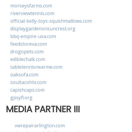
morseysfarms.com
riverviewtennis.com
official-kelly-toys-squishmallows.com
displaygardenonsuncrest.org
bbq-empire-usa.com
feedstoreva.com
drogopets.com
ediblechalk.com
tabletennisnearme.com
oaksofa.com
soultacohtx.com
capishcaps.com
gpsyfl.org
MEDIA PARTNER III
vwrepairarlington.com