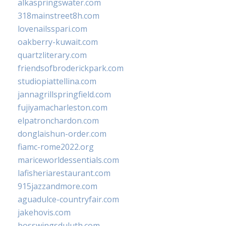
alkaspringswater.com
318mainstreet8h.com
lovenailsspari.com
oakberry-kuwait.com
quartzliterary.com
friendsofbroderickpark.com
studiopiattellina.com
jannagrillspringfield.com
fujiyamacharleston.com
elpatronchardon.com
donglaishun-order.com
fiamc-rome2022.org
mariceworldessentials.com
lafisheriarestaurant.com
915jazzandmore.com
aguadulce-countryfair.com
jakehovis.com
bosswingsduluth.com