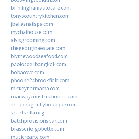
birminghamautocare.com
tonyscountrykitchen.com
jbellasnailspa.com
mychaihouse.com
alvisgrooming.com
thegeorginaestate.com
blythewoodseafood.com
paolosdelibangkok.com
bobacove.com
phoone24brookfield.com
mickeybarmama.com
roadwayconstructioninc.com
shopdragonflyboutique.com
sportszilla.org
batchprovisionsbar.com
brasserie-gobette.com
musicrearte.com