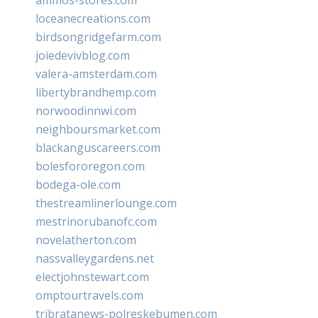
loceanecreations.com
birdsongridgefarm.com
joiedevivblog.com
valera-amsterdam.com
libertybrandhemp.com
norwoodinnwi.com
neighboursmarket.com
blackanguscareers.com
bolesfororegon.com
bodega-ole.com
thestreamlinerlounge.com
mestrinorubanofc.com
novelatherton.com
nassvalleygardens.net
electjohnstewart.com
omptourtravels.com
tribratanews-polreskebumen.com