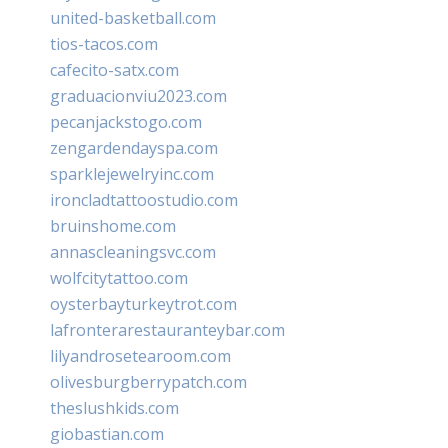
united-basketball.com
tios-tacos.com
cafecito-satx.com
graduacionviu2023.com
pecanjackstogo.com
zengardendayspa.com
sparklejewelryinc.com
ironcladtattoostudio.com
bruinshome.com
annascleaningsvc.com
wolfcitytattoo.com
oysterbayturkeytrot.com
lafronterarestauranteybar.com
lilyandrosetearoom.com
olivesburgberrypatch.com
theslushkids.com
giobastian.com