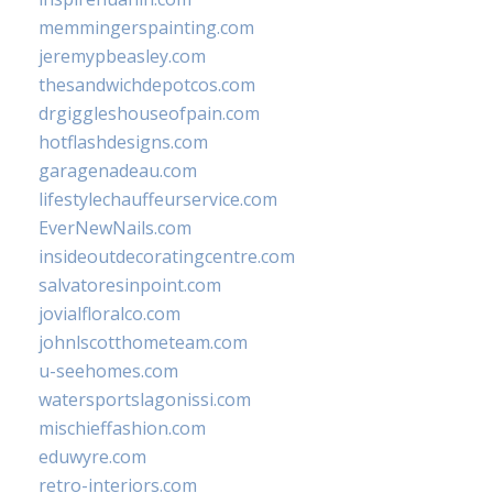
memmingerspainting.com
jeremypbeasley.com
thesandwichdepotcos.com
drgiggleshouseofpain.com
hotflashdesigns.com
garagenadeau.com
lifestylechauffeurservice.com
EverNewNails.com
insideoutdecoratingcentre.com
salvatoresinpoint.com
jovialfloralco.com
johnlscotthometeam.com
u-seehomes.com
watersportslagonissi.com
mischieffashion.com
eduwyre.com
retro-interiors.com