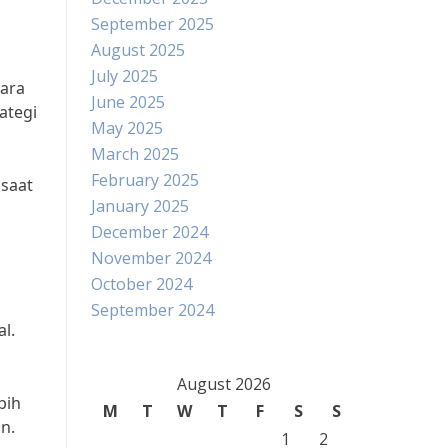
September 2025
August 2025
July 2025
cara
June 2025
ategi
May 2025
March 2025
February 2025
 saat
January 2025
December 2024
November 2024
October 2024
September 2024
l.
August 2026
bih
M
T
W
T
F
S
S
n.
1
2