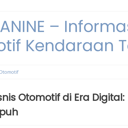
NINE – Informa
tif Kendaraan T
 Otomotif
 Otomotif di Era Digital:
mpuh