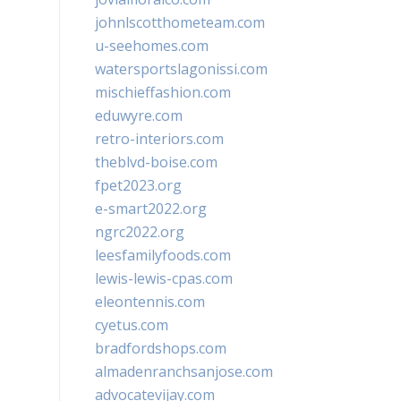
johnlscotthometeam.com
u-seehomes.com
watersportslagonissi.com
mischieffashion.com
eduwyre.com
retro-interiors.com
theblvd-boise.com
fpet2023.org
e-smart2022.org
ngrc2022.org
leesfamilyfoods.com
lewis-lewis-cpas.com
eleontennis.com
cyetus.com
bradfordshops.com
almadenranchsanjose.com
advocatevijay.com