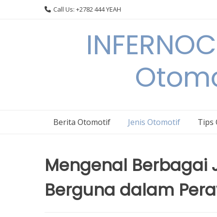
Skip
Call Us: +2782 444 YEAH
to
content
INFERNOCA
Otomo
Berita Otomotif
Jenis Otomotif
Tips
Mengenal Berbagai J
Berguna dalam Per