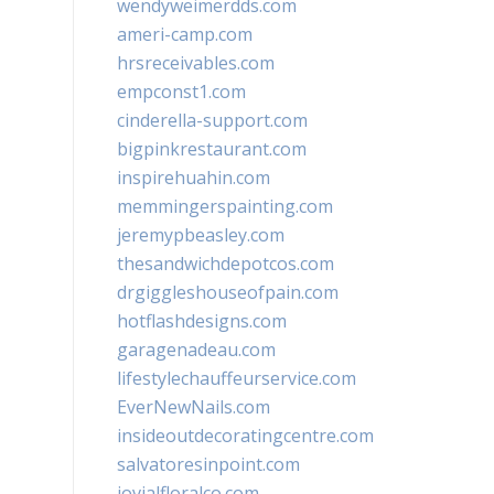
wendyweimerdds.com
ameri-camp.com
hrsreceivables.com
empconst1.com
cinderella-support.com
bigpinkrestaurant.com
inspirehuahin.com
memmingerspainting.com
jeremypbeasley.com
thesandwichdepotcos.com
drgiggleshouseofpain.com
hotflashdesigns.com
garagenadeau.com
lifestylechauffeurservice.com
EverNewNails.com
insideoutdecoratingcentre.com
salvatoresinpoint.com
jovialfloralco.com