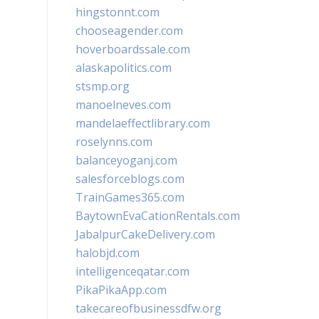
hingstonnt.com
chooseagender.com
hoverboardssale.com
alaskapolitics.com
stsmp.org
manoelneves.com
mandelaeffectlibrary.com
roselynns.com
balanceyoganj.com
salesforceblogs.com
TrainGames365.com
BaytownEvaCationRentals.com
JabalpurCakeDelivery.com
halobjd.com
intelligenceqatar.com
PikaPikaApp.com
takecareofbusinessdfw.org