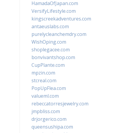
HamadaOfJapan.com
VersifyLifestyle.com
kingscreekadventures.com
antaeuslabs.com
purelycleanchemdry.com
WishOping.com
shoplegacee.com
bonvivantshop.com
CupPlante.com
mpzin.com
stcreal.com
PopUpFlea.com
valueml.com
rebeccatorresjewelry.com
jmpbliss.com
drjorgerico.com
queensushipa.com