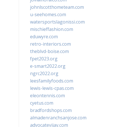
johnlscotthometeam.com
u-seehomes.com
watersportslagonissi.com
mischieffashion.com
eduwyre.com
retro-interiors.com
theblvd-boise.com
fpet2023.org
e-smart2022.org
ngrc2022.org
leesfamilyfoods.com
lewis-lewis-cpas.com
eleontennis.com
cyetus.com
bradfordshops.com
almadenranchsanjose.com
advocatevijay.com