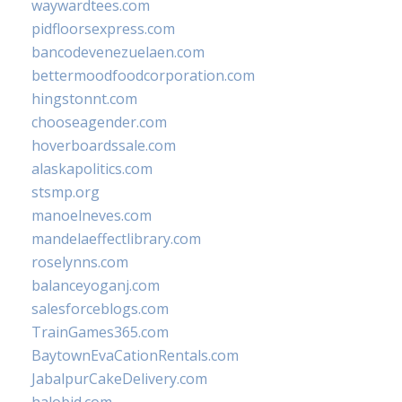
waywardtees.com
pidfloorsexpress.com
bancodevenezuelaen.com
bettermoodfoodcorporation.com
hingstonnt.com
chooseagender.com
hoverboardssale.com
alaskapolitics.com
stsmp.org
manoelneves.com
mandelaeffectlibrary.com
roselynns.com
balanceyoganj.com
salesforceblogs.com
TrainGames365.com
BaytownEvaCationRentals.com
JabalpurCakeDelivery.com