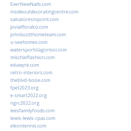
EverNewNails.com
insideoutdecoratingcentre.com
salvatoresinpoint.com
jovialfloralco.com
johnlscotthometeam.com
u-seehomes.com
watersportslagonissi.com
mischieffashion.com
eduwyre.com
retro-interiors.com
theblvd-boise.com
fpet2023.org
e-smart2022.org
ngrc2022.org
leesfamilyfoods.com
lewis-lewis-cpas.com
eleontennis.com