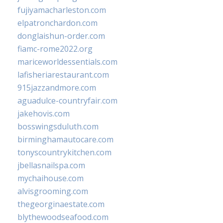
fujiyamacharleston.com
elpatronchardon.com
donglaishun-order.com
fiamc-rome2022.org
mariceworldessentials.com
lafisheriarestaurant.com
915jazzandmore.com
aguadulce-countryfair.com
jakehovis.com
bosswingsduluth.com
birminghamautocare.com
tonyscountrykitchen.com
jbellasnailspa.com
mychaihouse.com
alvisgrooming.com
thegeorginaestate.com
blythewoodseafood.com