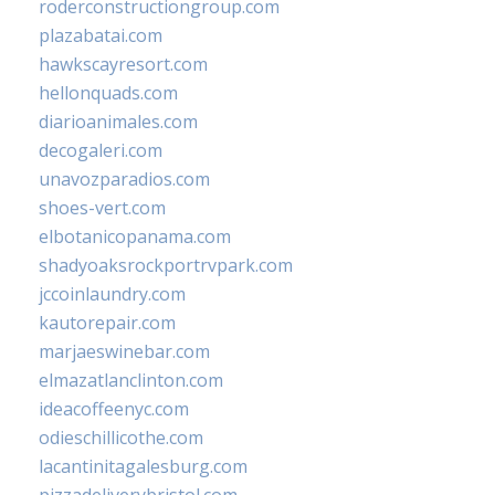
roderconstructiongroup.com
plazabatai.com
hawkscayresort.com
hellonquads.com
diarioanimales.com
decogaleri.com
unavozparadios.com
shoes-vert.com
elbotanicopanama.com
shadyoaksrockportrvpark.com
jccoinlaundry.com
kautorepair.com
marjaeswinebar.com
elmazatlanclinton.com
ideacoffeenyc.com
odieschillicothe.com
lacantinitagalesburg.com