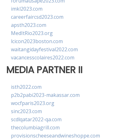
forumausape2023.com
imkl2023.com
careerfaircsd2023.com
apsth2023.com
MedItRio2023.org
lcicon2023boston.com
waitangidayfestival2022.com
vacancesscolaires2022.com
MEDIA PARTNER II
isth2022.com
p2b2pabi2023-makassar.com
wocfparis2023.org
sinc2023.com
scdlqatar2022-qa.com
thecolumbiagrill.com
provisionscheeseandwineshoppe.com