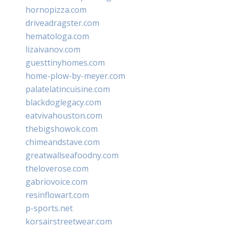
hornopizza.com
driveadragster.com
hematologa.com
lizaivanov.com
guesttinyhomes.com
home-plow-by-meyer.com
palatelatincuisine.com
blackdoglegacy.com
eatvivahouston.com
thebigshowok.com
chimeandstave.com
greatwallseafoodny.com
theloverose.com
gabriovoice.com
resinflowart.com
p-sports.net
korsairstreetwear.com