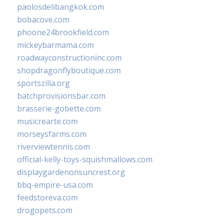
paolosdelibangkok.com
bobacove.com
phoone24brookfield.com
mickeybarmama.com
roadwayconstructioninc.com
shopdragonflyboutique.com
sportszilla.org
batchprovisionsbar.com
brasserie-gobette.com
musicrearte.com
morseysfarms.com
riverviewtennis.com
official-kelly-toys-squishmallows.com
displaygardenonsuncrest.org
bbq-empire-usa.com
feedstoreva.com
drogopets.com