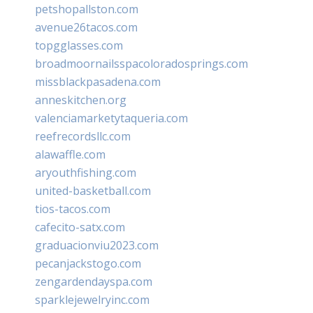
petshopallston.com
avenue26tacos.com
topgglasses.com
broadmoornailsspacoloradosprings.com
missblackpasadena.com
anneskitchen.org
valenciamarketytaqueria.com
reefrecordsllc.com
alawaffle.com
aryouthfishing.com
united-basketball.com
tios-tacos.com
cafecito-satx.com
graduacionviu2023.com
pecanjackstogo.com
zengardendayspa.com
sparklejewelryinc.com