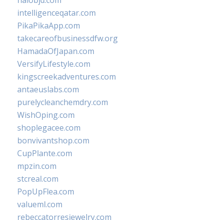
halobjd.com
intelligenceqatar.com
PikaPikaApp.com
takecareofbusinessdfw.org
HamadaOfJapan.com
VersifyLifestyle.com
kingscreekadventures.com
antaeuslabs.com
purelycleanchemdry.com
WishOping.com
shoplegacee.com
bonvivantshop.com
CupPlante.com
mpzin.com
stcreal.com
PopUpFlea.com
valueml.com
rebeccatorresjewelry.com