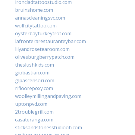
ironcladtattoostudio.com
bruinshome.com
annascleaningsvc.com
wolfcitytattoo.com
oysterbayturkeytrot.com
lafronterarestauranteybar.com
lilyandrosetearoom.com
olivesburgberrypatch.com
theslushkids.com
giobastian.com
glpascensori.com
rifloorepoxy.com
woolleymillingandpaving.com
uptonpvd.com
2troublegrill.com
casateranga.com
sticksandstonesstudiooh.com