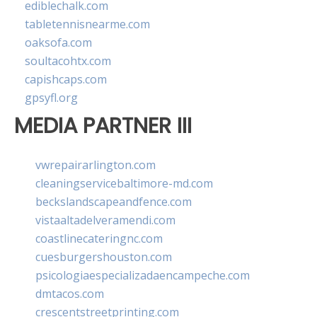
ediblechalk.com
tabletennisnearme.com
oaksofa.com
soultacohtx.com
capishcaps.com
gpsyfl.org
MEDIA PARTNER III
vwrepairarlington.com
cleaningservicebaltimore-md.com
beckslandscapeandfence.com
vistaaltadelveramendi.com
coastlinecateringnc.com
cuesburgershouston.com
psicologiaespecializadaencampeche.com
dmtacos.com
crescentstreetprinting.com