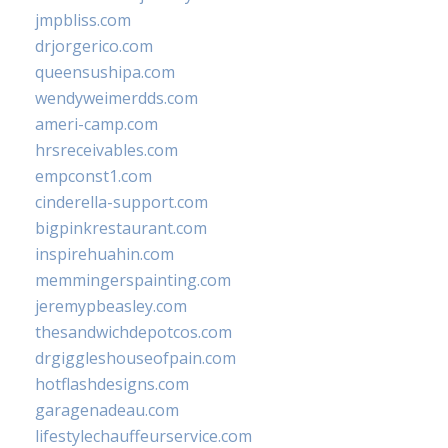
jmpbliss.com
drjorgerico.com
queensushipa.com
wendyweimerdds.com
ameri-camp.com
hrsreceivables.com
empconst1.com
cinderella-support.com
bigpinkrestaurant.com
inspirehuahin.com
memmingerspainting.com
jeremypbeasley.com
thesandwichdepotcos.com
drgiggleshouseofpain.com
hotflashdesigns.com
garagenadeau.com
lifestylechauffeurservice.com