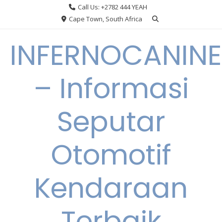
Skip
Call Us: +2782 444 YEAH
to
Cape Town, South Africa
content
INFERNOCANINE
– Informasi
Seputar
Otomotif
Kendaraan
Terbaik