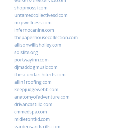
walkers-treeservice.com
shopmossi.com
untamedcollectivesd.com
mxpwellness.com
infernocanine.com
thepaperhousecollection.com
allisonwillisholley.com
solslite.org
portwayinn.com
djmaddogmusic.com
thesoundarchitects.com
allin1roofing.com
keepjudgewebb.com
anatomyofadventure.com
drivancastillo.com
cmmedspa.com
midletontkd.com
gardensandgrills.com