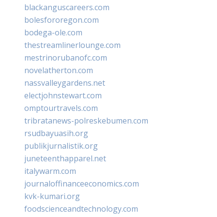
blackanguscareers.com
bolesfororegon.com
bodega-ole.com
thestreamlinerlounge.com
mestrinorubanofc.com
novelatherton.com
nassvalleygardens.net
electjohnstewart.com
omptourtravels.com
tribratanews-polreskebumen.com
rsudbayuasih.org
publikjurnalistik.org
juneteenthapparel.net
italywarm.com
journaloffinanceeconomics.com
kvk-kumari.org
foodscienceandtechnology.com