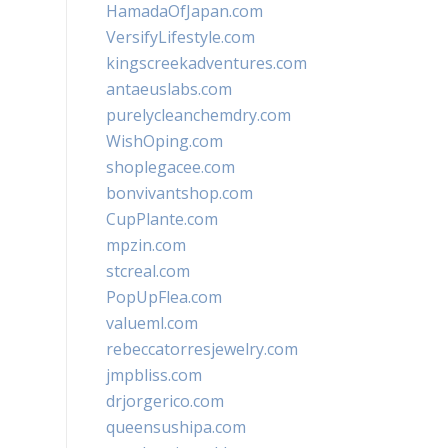
HamadaOfJapan.com
VersifyLifestyle.com
kingscreekadventures.com
antaeuslabs.com
purelycleanchemdry.com
WishOping.com
shoplegacee.com
bonvivantshop.com
CupPlante.com
mpzin.com
stcreal.com
PopUpFlea.com
valueml.com
rebeccatorresjewelry.com
jmpbliss.com
drjorgerico.com
queensushipa.com