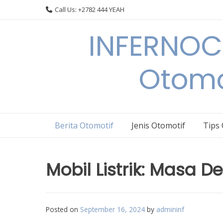
Skip
Call Us: +2782 444 YEAH
to
content
INFERNOCA
Otomo
Berita Otomotif
Jenis Otomotif
Tips
Mobil Listrik: Masa 
Posted on
September 16, 2024
by
admininf