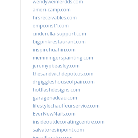
wendyweimerdds.com
ameri-camp.com
hrsreceivables.com
empconst1.com
cinderella-support.com
bigpinkrestaurant.com
inspirehuahin.com
memmingerspainting.com
jeremypbeasley.com
thesandwichdepotcos.com
drgiggleshouseofpain.com
hotflashdesigns.com
garagenadeau.com
lifestylechauffeurservice.com
EverNewNails.com
insideoutdecoratingcentre.com
salvatoresinpoint.com
jovialfloralco.com