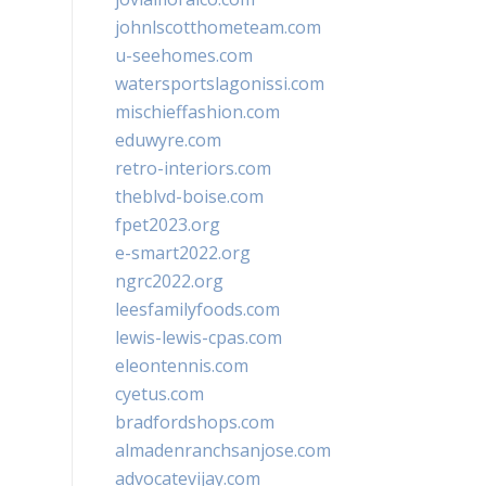
johnlscotthometeam.com
u-seehomes.com
watersportslagonissi.com
mischieffashion.com
eduwyre.com
retro-interiors.com
theblvd-boise.com
fpet2023.org
e-smart2022.org
ngrc2022.org
leesfamilyfoods.com
lewis-lewis-cpas.com
eleontennis.com
cyetus.com
bradfordshops.com
almadenranchsanjose.com
advocatevijay.com