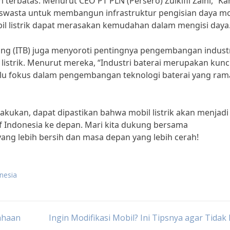
 terbatas. Menurut CEO PT PLN (Persero) Zulkifli Zaini, “Ka
swasta untuk membangun infrastruktur pengisian daya mo
bil listrik dapat merasakan kemudahan dalam mengisi daya
andung (ITB) juga menyoroti pentingnya pengembangan indust
istrik. Menurut mereka, “Industri baterai merupakan kunc
 perlu fokus dalam pengembangan teknologi baterai yang ra
akukan, dapat dipastikan bahwa mobil listrik akan menjadi
if Indonesia ke depan. Mari kita dukung bersama
ang lebih bersih dan masa depan yang lebih cerah!
onesia
ahaan
Ingin Modifikasi Mobil? Ini Tipsnya agar Tidak 