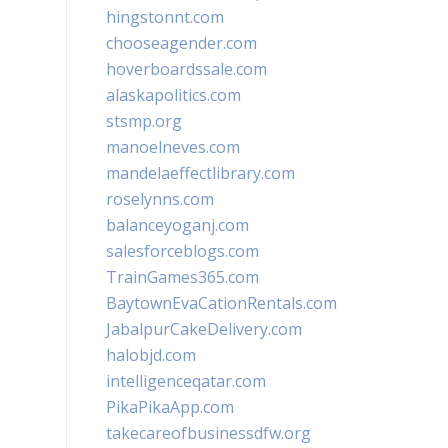
hingstonnt.com
chooseagender.com
hoverboardssale.com
alaskapolitics.com
stsmp.org
manoelneves.com
mandelaeffectlibrary.com
roselynns.com
balanceyoganj.com
salesforceblogs.com
TrainGames365.com
BaytownEvaCationRentals.com
JabalpurCakeDelivery.com
halobjd.com
intelligenceqatar.com
PikaPikaApp.com
takecareofbusinessdfw.org