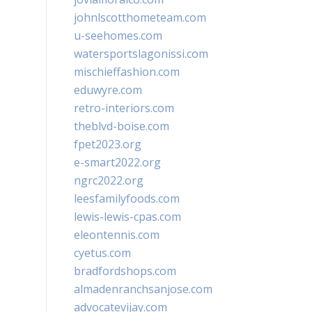
johnlscotthometeam.com
u-seehomes.com
watersportslagonissi.com
mischieffashion.com
eduwyre.com
retro-interiors.com
theblvd-boise.com
fpet2023.org
e-smart2022.org
ngrc2022.org
leesfamilyfoods.com
lewis-lewis-cpas.com
eleontennis.com
cyetus.com
bradfordshops.com
almadenranchsanjose.com
advocatevijay.com