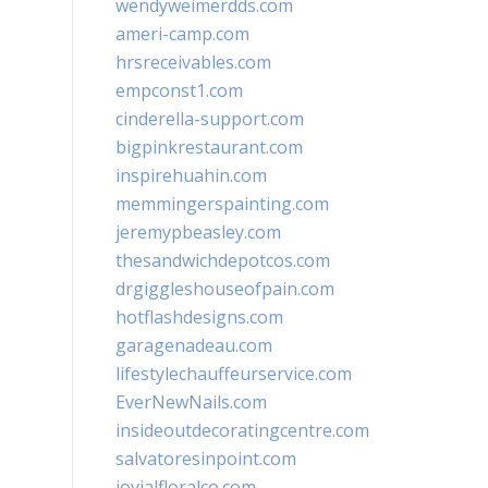
wendyweimerdds.com
ameri-camp.com
hrsreceivables.com
empconst1.com
cinderella-support.com
bigpinkrestaurant.com
inspirehuahin.com
memmingerspainting.com
jeremypbeasley.com
thesandwichdepotcos.com
drgiggleshouseofpain.com
hotflashdesigns.com
garagenadeau.com
lifestylechauffeurservice.com
EverNewNails.com
insideoutdecoratingcentre.com
salvatoresinpoint.com
jovialfloralco.com