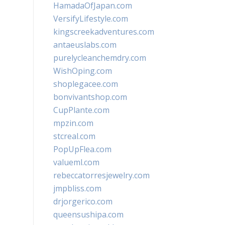
HamadaOfJapan.com
VersifyLifestyle.com
kingscreekadventures.com
antaeuslabs.com
purelycleanchemdry.com
WishOping.com
shoplegacee.com
bonvivantshop.com
CupPlante.com
mpzin.com
stcreal.com
PopUpFlea.com
valueml.com
rebeccatorresjewelry.com
jmpbliss.com
drjorgerico.com
queensushipa.com