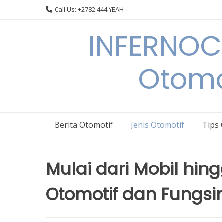
Skip
Call Us: +2782 444 YEAH
to
content
INFERNOCA
Otomo
Berita Otomotif
Jenis Otomotif
Tips
Mulai dari Mobil hin
Otomotif dan Fungsi