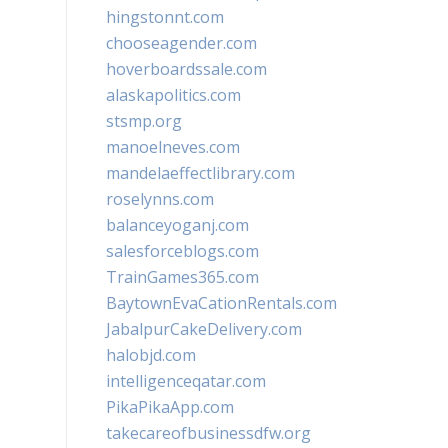
hingstonnt.com
chooseagender.com
hoverboardssale.com
alaskapolitics.com
stsmp.org
manoelneves.com
mandelaeffectlibrary.com
roselynns.com
balanceyoganj.com
salesforceblogs.com
TrainGames365.com
BaytownEvaCationRentals.com
JabalpurCakeDelivery.com
halobjd.com
intelligenceqatar.com
PikaPikaApp.com
takecareofbusinessdfw.org