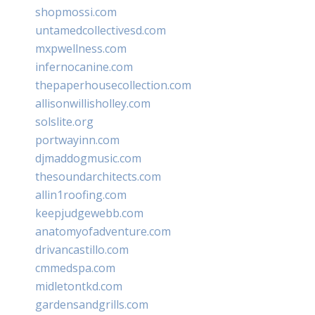
shopmossi.com
untamedcollectivesd.com
mxpwellness.com
infernocanine.com
thepaperhousecollection.com
allisonwillisholley.com
solslite.org
portwayinn.com
djmaddogmusic.com
thesoundarchitects.com
allin1roofing.com
keepjudgewebb.com
anatomyofadventure.com
drivancastillo.com
cmmedspa.com
midletontkd.com
gardensandgrills.com