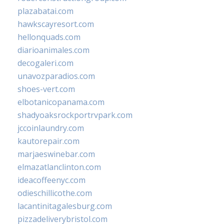
plazabatai.com
hawkscayresort.com
hellonquads.com
diarioanimales.com
decogaleri.com
unavozparadios.com
shoes-vert.com
elbotanicopanama.com
shadyoaksrockportrvpark.com
jccoinlaundry.com
kautorepair.com
marjaeswinebar.com
elmazatlanclinton.com
ideacoffeenyc.com
odieschillicothe.com
lacantinitagalesburg.com
pizzadeliverybristol.com