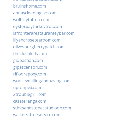
bruinshome.com
annascleaningsvc.com
wolfcitytattoo.com
oysterbayturkeytrot.com
lafronterarestauranteybar.com
lilyandrosetearoom.com
olivesburgberrypatch.com
theslushkids.com
giobastian.com
glpascensori.com
rifloorepoxy.com
woolleymillingandpaving.com
uptonpvd.com
2troublegrill.com
casateranga.com
sticksandstonesstudiooh.com
walkers-treeservice.com