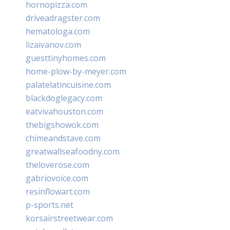
hornopizza.com
driveadragster.com
hematologa.com
lizaivanov.com
guesttinyhomes.com
home-plow-by-meyer.com
palatelatincuisine.com
blackdoglegacy.com
eatvivahouston.com
thebigshowok.com
chimeandstave.com
greatwallseafoodny.com
theloverose.com
gabriovoice.com
resinflowart.com
p-sports.net
korsairstreetwear.com