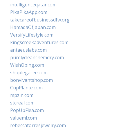
intelligenceqatar.com
PikaPikaApp.com
takecareofbusinessdfw.org
HamadaOfJapan.com
VersifyLifestyle.com
kingscreekadventures.com
antaeuslabs.com
purelycleanchemdry.com
WishOping.com
shoplegacee.com
bonvivantshop.com
CupPlante.com
mpzin.com
stcreal.com
PopUpFlea.com
valueml.com
rebeccatorresjewelry.com