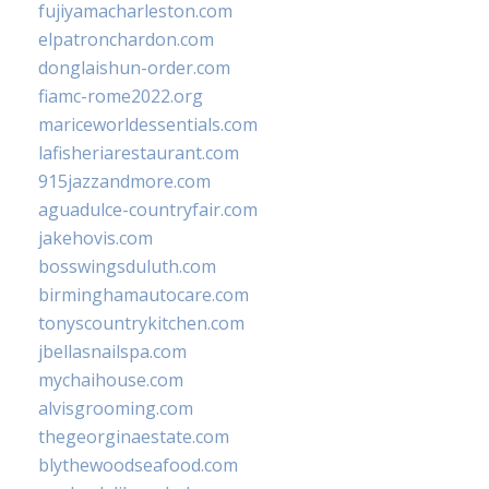
fujiyamacharleston.com
elpatronchardon.com
donglaishun-order.com
fiamc-rome2022.org
mariceworldessentials.com
lafisheriarestaurant.com
915jazzandmore.com
aguadulce-countryfair.com
jakehovis.com
bosswingsduluth.com
birminghamautocare.com
tonyscountrykitchen.com
jbellasnailspa.com
mychaihouse.com
alvisgrooming.com
thegeorginaestate.com
blythewoodseafood.com