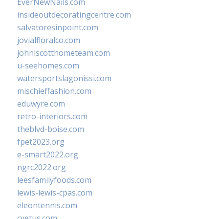
EverNewNails.com
insideoutdecoratingcentre.com
salvatoresinpoint.com
jovialfloralco.com
johnlscotthometeam.com
u-seehomes.com
watersportslagonissi.com
mischieffashion.com
eduwyre.com
retro-interiors.com
theblvd-boise.com
fpet2023.org
e-smart2022.org
ngrc2022.org
leesfamilyfoods.com
lewis-lewis-cpas.com
eleontennis.com
cyetus.com