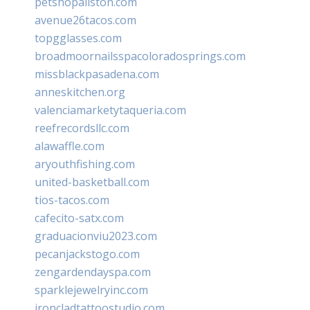
petshopallston.com
avenue26tacos.com
topgglasses.com
broadmoornailsspacoloradosprings.com
missblackpasadena.com
anneskitchen.org
valenciamarketytaqueria.com
reefrecordsllc.com
alawaffle.com
aryouthfishing.com
united-basketball.com
tios-tacos.com
cafecito-satx.com
graduacionviu2023.com
pecanjackstogo.com
zengardendayspa.com
sparklejewelryinc.com
ironcladtattoostudio.com