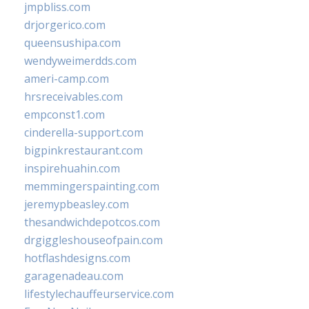
jmpbliss.com
drjorgerico.com
queensushipa.com
wendyweimerdds.com
ameri-camp.com
hrsreceivables.com
empconst1.com
cinderella-support.com
bigpinkrestaurant.com
inspirehuahin.com
memmingerspainting.com
jeremypbeasley.com
thesandwichdepotcos.com
drgiggleshouseofpain.com
hotflashdesigns.com
garagenadeau.com
lifestylechauffeurservice.com