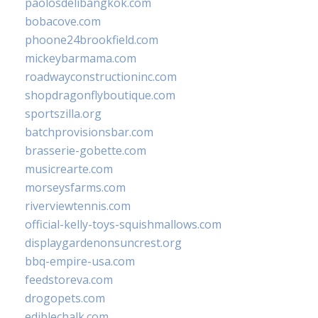
paolosdelibangkok.com
bobacove.com
phoone24brookfield.com
mickeybarmama.com
roadwayconstructioninc.com
shopdragonflyboutique.com
sportszilla.org
batchprovisionsbar.com
brasserie-gobette.com
musicrearte.com
morseysfarms.com
riverviewtennis.com
official-kelly-toys-squishmallows.com
displaygardenonsuncrest.org
bbq-empire-usa.com
feedstoreva.com
drogopets.com
ediblechalk.com