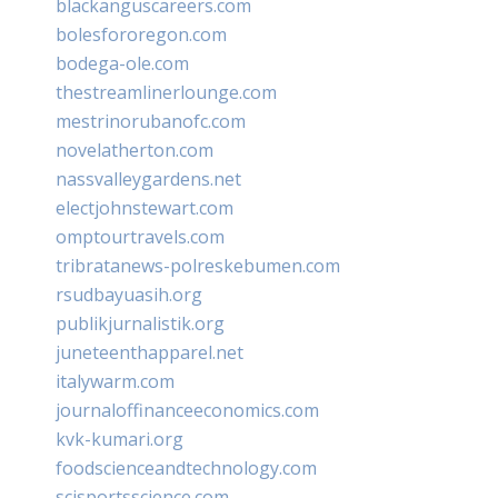
blackanguscareers.com
bolesfororegon.com
bodega-ole.com
thestreamlinerlounge.com
mestrinorubanofc.com
novelatherton.com
nassvalleygardens.net
electjohnstewart.com
omptourtravels.com
tribratanews-polreskebumen.com
rsudbayuasih.org
publikjurnalistik.org
juneteenthapparel.net
italywarm.com
journaloffinanceeconomics.com
kvk-kumari.org
foodscienceandtechnology.com
scisportsscience.com