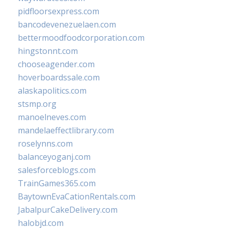
pidfloorsexpress.com
bancodevenezuelaen.com
bettermoodfoodcorporation.com
hingstonnt.com
chooseagender.com
hoverboardssale.com
alaskapolitics.com
stsmp.org
manoelneves.com
mandelaeffectlibrary.com
roselynns.com
balanceyoganj.com
salesforceblogs.com
TrainGames365.com
BaytownEvaCationRentals.com
JabalpurCakeDelivery.com
halobjd.com