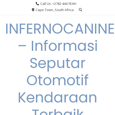
Skip
Call Us: +2782 444 YEAH
to
Cape Town, South Africa
content
INFERNOCANINE
– Informasi
Seputar
Otomotif
Kendaraan
Terbaik