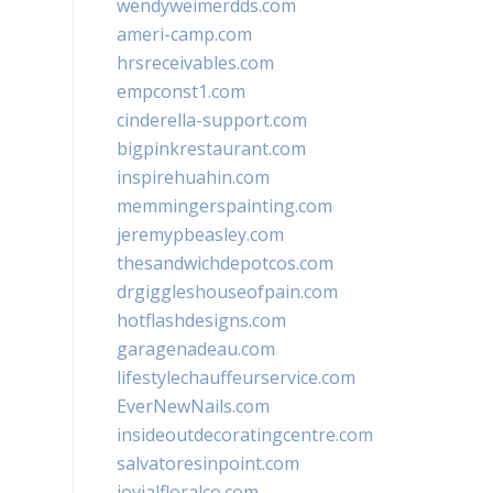
wendyweimerdds.com
ameri-camp.com
hrsreceivables.com
empconst1.com
cinderella-support.com
bigpinkrestaurant.com
inspirehuahin.com
memmingerspainting.com
jeremypbeasley.com
thesandwichdepotcos.com
drgiggleshouseofpain.com
hotflashdesigns.com
garagenadeau.com
lifestylechauffeurservice.com
EverNewNails.com
insideoutdecoratingcentre.com
salvatoresinpoint.com
jovialfloralco.com