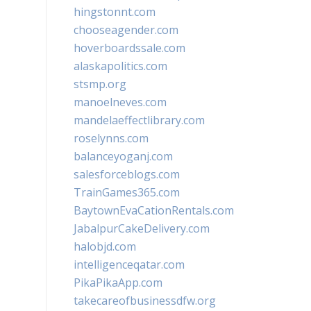
hingstonnt.com
chooseagender.com
hoverboardssale.com
alaskapolitics.com
stsmp.org
manoelneves.com
mandelaeffectlibrary.com
roselynns.com
balanceyoganj.com
salesforceblogs.com
TrainGames365.com
BaytownEvaCationRentals.com
JabalpurCakeDelivery.com
halobjd.com
intelligenceqatar.com
PikaPikaApp.com
takecareofbusinessdfw.org