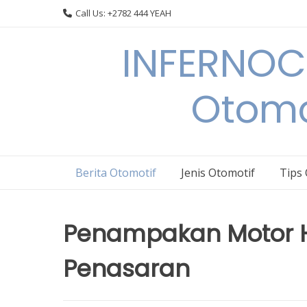
Skip
Call Us: +2782 444 YEAH
to
content
INFERNOCA
Otomo
Berita Otomotif
Jenis Otomotif
Tips
Penampakan Motor H
Penasaran