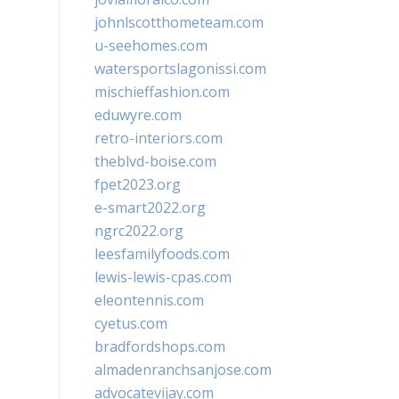
johnlscotthometeam.com
u-seehomes.com
watersportslagonissi.com
mischieffashion.com
eduwyre.com
retro-interiors.com
theblvd-boise.com
fpet2023.org
e-smart2022.org
ngrc2022.org
leesfamilyfoods.com
lewis-lewis-cpas.com
eleontennis.com
cyetus.com
bradfordshops.com
almadenranchsanjose.com
advocatevijay.com