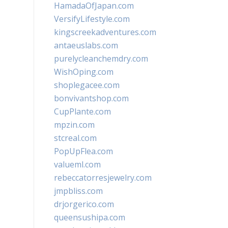
HamadaOfJapan.com
VersifyLifestyle.com
kingscreekadventures.com
antaeuslabs.com
purelycleanchemdry.com
WishOping.com
shoplegacee.com
bonvivantshop.com
CupPlante.com
mpzin.com
stcreal.com
PopUpFlea.com
valueml.com
rebeccatorresjewelry.com
jmpbliss.com
drjorgerico.com
queensushipa.com