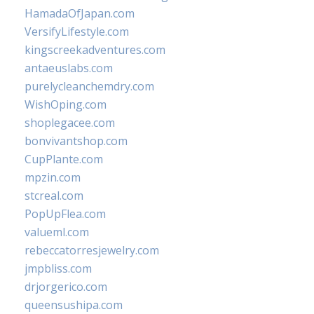
HamadaOfJapan.com
VersifyLifestyle.com
kingscreekadventures.com
antaeuslabs.com
purelycleanchemdry.com
WishOping.com
shoplegacee.com
bonvivantshop.com
CupPlante.com
mpzin.com
stcreal.com
PopUpFlea.com
valueml.com
rebeccatorresjewelry.com
jmpbliss.com
drjorgerico.com
queensushipa.com