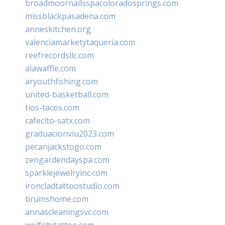
broadmoornailsspacoloradosprings.com
missblackpasadena.com
anneskitchen.org
valenciamarketytaqueria.com
reefrecordsllc.com
alawaffle.com
aryouthfishing.com
united-basketball.com
tios-tacos.com
cafecito-satx.com
graduacionviu2023.com
pecanjackstogo.com
zengardendayspa.com
sparklejewelryinc.com
ironcladtattoostudio.com
bruinshome.com
annascleaningsvc.com
wolfcitytattoo.com