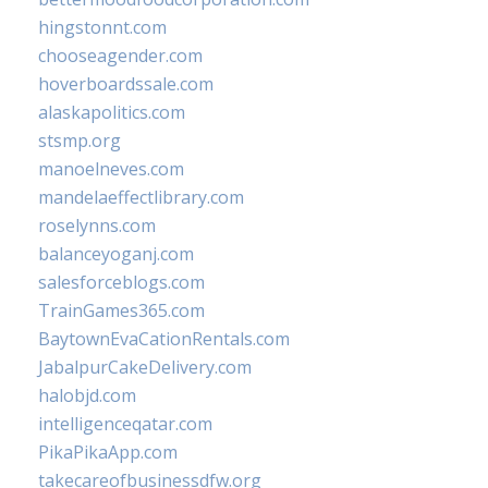
hingstonnt.com
chooseagender.com
hoverboardssale.com
alaskapolitics.com
stsmp.org
manoelneves.com
mandelaeffectlibrary.com
roselynns.com
balanceyoganj.com
salesforceblogs.com
TrainGames365.com
BaytownEvaCationRentals.com
JabalpurCakeDelivery.com
halobjd.com
intelligenceqatar.com
PikaPikaApp.com
takecareofbusinessdfw.org