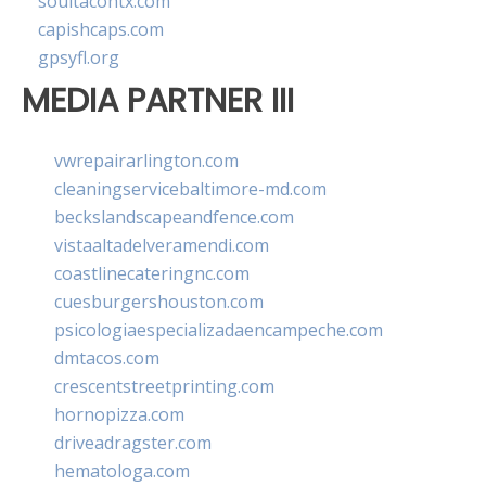
soultacohtx.com
capishcaps.com
gpsyfl.org
MEDIA PARTNER III
vwrepairarlington.com
cleaningservicebaltimore-md.com
beckslandscapeandfence.com
vistaaltadelveramendi.com
coastlinecateringnc.com
cuesburgershouston.com
psicologiaespecializadaencampeche.com
dmtacos.com
crescentstreetprinting.com
hornopizza.com
driveadragster.com
hematologa.com