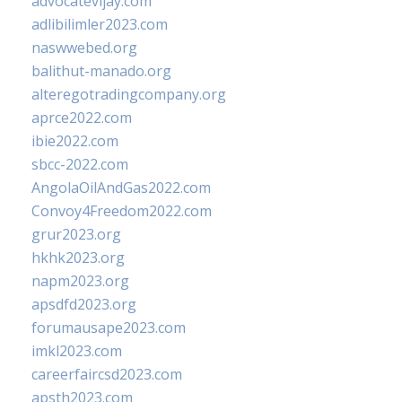
advocatevijay.com
adlibilimler2023.com
naswwebed.org
balithut-manado.org
alteregotradingcompany.org
aprce2022.com
ibie2022.com
sbcc-2022.com
AngolaOilAndGas2022.com
Convoy4Freedom2022.com
grur2023.org
hkhk2023.org
napm2023.org
apsdfd2023.org
forumausape2023.com
imkl2023.com
careerfaircsd2023.com
apsth2023.com