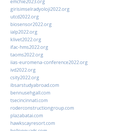
emchie2023.org
girisimselradyoloji2022.org
utcd2022.org
biosensor2022.org
ialp2022.org
klivet2022.org
ifac-hms2022.org
taoms2022.org
iias-euromena-conference2022.org
ivd2022.org
csity2022.org
ibsarstudyabroad.com
bennusehgall.com
tsecincinnati.com
roderconstructiongroup.com
plazabatai.com
hawkscayresort.com
hellonquads.com