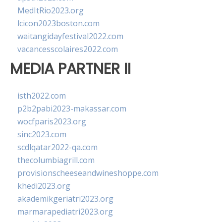
MedItRio2023.org
lcicon2023boston.com
waitangidayfestival2022.com
vacancesscolaires2022.com
MEDIA PARTNER II
isth2022.com
p2b2pabi2023-makassar.com
wocfparis2023.org
sinc2023.com
scdlqatar2022-qa.com
thecolumbiagrill.com
provisionscheeseandwineshoppe.com
khedi2023.org
akademikgeriatri2023.org
marmarapediatri2023.org