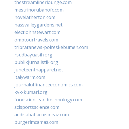
thestreamlinerlounge.com
mestrinorubanofc.com
novelatherton.com
nassvalleygardens.net
electjohnstewart.com
omptourtravels.com
tribratanews-polreskebumen.com
rsudbayuasih.org
publikjurnalistik.org
juneteenthapparel.net
italywarm.com
journaloffinanceeconomics.com
kvk-kumari.org
foodscienceandtechnology.com
scisportsscience.com
addisababacuisineaz.com
burgerimcamas.com