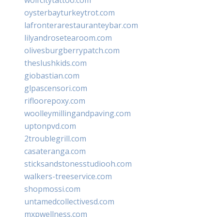
oysterbayturkeytrot.com
lafronterarestauranteybar.com
lilyandrosetearoom.com
olivesburgberrypatch.com
theslushkids.com
giobastian.com
glpascensori.com
rifloorepoxy.com
woolleymillingandpaving.com
uptonpvd.com
2troublegrill.com
casateranga.com
sticksandstonesstudiooh.com
walkers-treeservice.com
shopmossi.com
untamedcollectivesd.com
mxpwellness.com