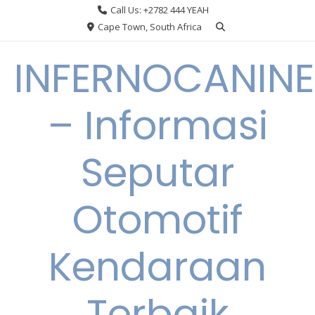
Skip
Call Us: +2782 444 YEAH
to
Cape Town, South Africa
content
INFERNOCANINE
– Informasi
Seputar
Otomotif
Kendaraan
Terbaik