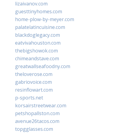
lizaivanov.com
guesttinyhomes.com
home-plow-by-meyer.com
palatelatincuisine.com
blackdoglegacy.com
eatvivahouston.com
thebigshowok.com
chimeandstave.com
greatwallseafoodny.com
theloverose.com
gabriovoice.com
resinflowart.com
p-sports.net
korsairstreetwear.com
petshopallston.com
avenue26tacos.com
topgglasses.com