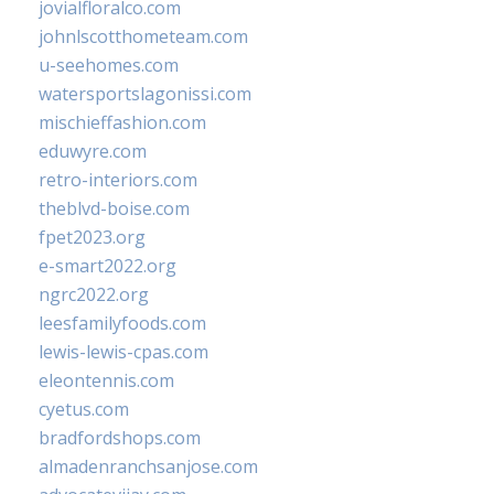
jovialfloralco.com
johnlscotthometeam.com
u-seehomes.com
watersportslagonissi.com
mischieffashion.com
eduwyre.com
retro-interiors.com
theblvd-boise.com
fpet2023.org
e-smart2022.org
ngrc2022.org
leesfamilyfoods.com
lewis-lewis-cpas.com
eleontennis.com
cyetus.com
bradfordshops.com
almadenranchsanjose.com