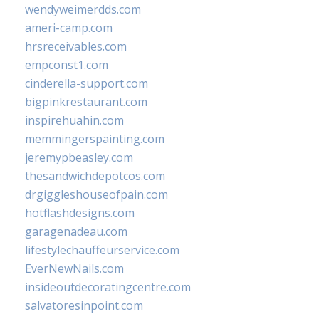
wendyweimerdds.com
ameri-camp.com
hrsreceivables.com
empconst1.com
cinderella-support.com
bigpinkrestaurant.com
inspirehuahin.com
memmingerspainting.com
jeremypbeasley.com
thesandwichdepotcos.com
drgiggleshouseofpain.com
hotflashdesigns.com
garagenadeau.com
lifestylechauffeurservice.com
EverNewNails.com
insideoutdecoratingcentre.com
salvatoresinpoint.com