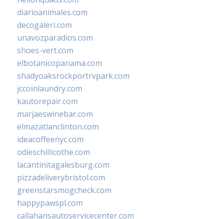
diarioanimales.com
decogaleri.com
unavozparadios.com
shoes-vert.com
elbotanicopanama.com
shadyoaksrockportrvpark.com
jccoinlaundry.com
kautorepair.com
marjaeswinebar.com
elmazatlanclinton.com
ideacoffeenyc.com
odieschillicothe.com
lacantinitagalesburg.com
pizzadeliverybristol.com
greenstarsmogcheck.com
happypawspl.com
callahansautoservicecenter.com