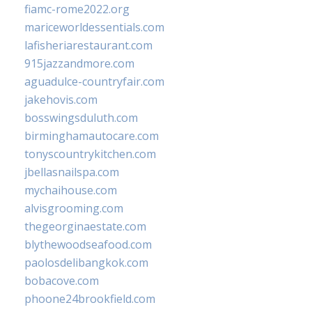
fiamc-rome2022.org
mariceworldessentials.com
lafisheriarestaurant.com
915jazzandmore.com
aguadulce-countryfair.com
jakehovis.com
bosswingsduluth.com
birminghamautocare.com
tonyscountrykitchen.com
jbellasnailspa.com
mychaihouse.com
alvisgrooming.com
thegeorginaestate.com
blythewoodseafood.com
paolosdelibangkok.com
bobacove.com
phoone24brookfield.com