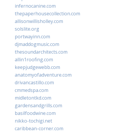
infernocanine.com
thepaperhousecollection.com
allisonwillisholley.com
solslite.org
portwayinn.com
djmaddogmusic.com
thesoundarchitects.com
allin1roofing.com
keepjudgewebb.com
anatomyofadventure.com
drivancastillo.com
cmmedspa.com
midletontkd.com
gardensandgrills.com
basilfoodwine.com
nikko-tochigi.net
caribbean-corner.com