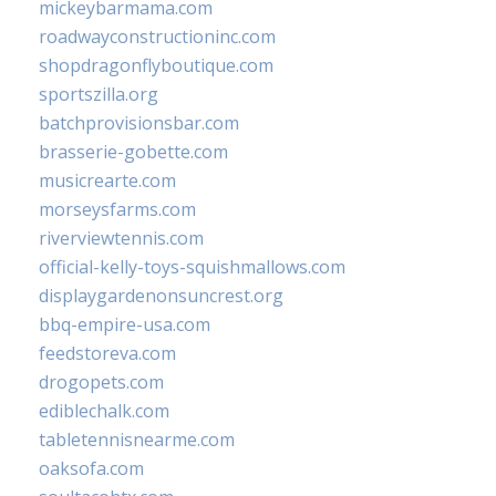
mickeybarmama.com
roadwayconstructioninc.com
shopdragonflyboutique.com
sportszilla.org
batchprovisionsbar.com
brasserie-gobette.com
musicrearte.com
morseysfarms.com
riverviewtennis.com
official-kelly-toys-squishmallows.com
displaygardenonsuncrest.org
bbq-empire-usa.com
feedstoreva.com
drogopets.com
ediblechalk.com
tabletennisnearme.com
oaksofa.com