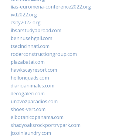
iias-euromena-conference2022.org
ivd2022.org
csity2022.org
ibsarstudyabroad.com
bennusehgall.com
tsecincinnati.com
roderconstructiongroup.com
plazabatai.com
hawkscayresort.com
hellonquads.com
diarioanimales.com
decogaleri.com
unavozparadios.com
shoes-vert.com
elbotanicopanama.com
shadyoaksrockportrvpark.com
jccoinlaundry.com