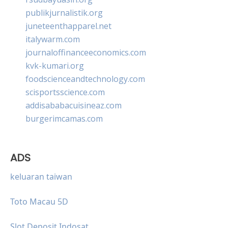
publikjurnalistik.org
juneteenthapparel.net
italywarm.com
journaloffinanceeconomics.com
kvk-kumari.org
foodscienceandtechnology.com
scisportsscience.com
addisababacuisineaz.com
burgerimcamas.com
ADS
keluaran taiwan
Toto Macau 5D
Slot Deposit Indosat