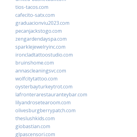
tios-tacos.com
cafecito-satx.com
graduacionviu2023.com
pecanjackstogo.com
zengardendayspa.com
sparklejewelryinc.com
ironcladtattoostudio.com
bruinshome.com
annascleaningsvc.com
wolfcitytattoo.com
oysterbayturkeytrot.com
lafronterarestauranteybar.com
lilyandrosetearoom.com
olivesburgberrypatch.com
theslushkids.com
giobastian.com
glpascensori.com