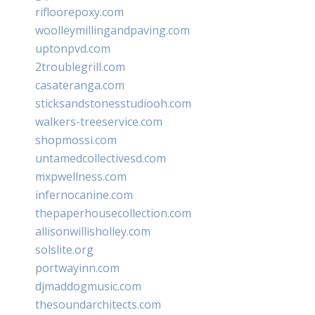
rifloorepoxy.com
woolleymillingandpaving.com
uptonpvd.com
2troublegrill.com
casateranga.com
sticksandstonesstudiooh.com
walkers-treeservice.com
shopmossi.com
untamedcollectivesd.com
mxpwellness.com
infernocanine.com
thepaperhousecollection.com
allisonwillisholley.com
solslite.org
portwayinn.com
djmaddogmusic.com
thesoundarchitects.com