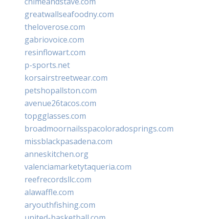
chimeandstave.com
greatwallseafoodny.com
theloverose.com
gabriovoice.com
resinflowart.com
p-sports.net
korsairstreetwear.com
petshopallston.com
avenue26tacos.com
topgglasses.com
broadmoornailsspacoloradosprings.com
missblackpasadena.com
anneskitchen.org
valenciamarketytaqueria.com
reefrecordsllc.com
alawaffle.com
aryouthfishing.com
united-basketball.com