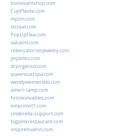
bonvivantshop.com
CupPlante.com
mpzin.com
stcreal.com
PopUpFlea.com
valueml.com
rebeccatorresjewelry.com
jmpbliss.com
drjorgerico.com
queensushipa.com
wendyweimerdds.com
ameri-camp.com
hrsreceivables.com
empconst1.com
cinderella-support.com
bigpinkrestaurant.com
inspirehuahin.com