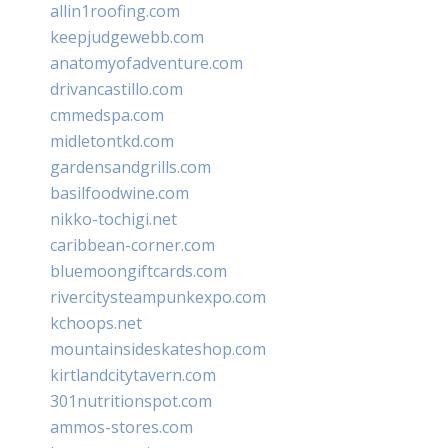
allin1roofing.com
keepjudgewebb.com
anatomyofadventure.com
drivancastillo.com
cmmedspa.com
midletontkd.com
gardensandgrills.com
basilfoodwine.com
nikko-tochigi.net
caribbean-corner.com
bluemoongiftcards.com
rivercitysteampunkexpo.com
kchoops.net
mountainsideskateshop.com
kirtlandcitytavern.com
301nutritionspot.com
ammos-stores.com