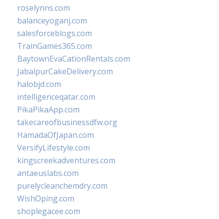
roselynns.com
balanceyoganj.com
salesforceblogs.com
TrainGames365.com
BaytownEvaCationRentals.com
JabalpurCakeDelivery.com
halobjd.com
intelligenceqatar.com
PikaPikaApp.com
takecareofbusinessdfw.org
HamadaOfJapan.com
VersifyLifestyle.com
kingscreekadventures.com
antaeuslabs.com
purelycleanchemdry.com
WishOping.com
shoplegacee.com