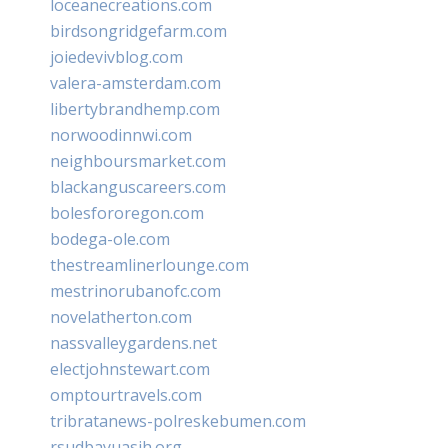
loceanecreations.com
birdsongridgefarm.com
joiedevivblog.com
valera-amsterdam.com
libertybrandhemp.com
norwoodinnwi.com
neighboursmarket.com
blackanguscareers.com
bolesfororegon.com
bodega-ole.com
thestreamlinerlounge.com
mestrinorubanofc.com
novelatherton.com
nassvalleygardens.net
electjohnstewart.com
omptourtravels.com
tribratanews-polreskebumen.com
rsudbayuasih.org