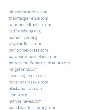
okhealthcareers.com
theintexperience.com
unboundedthefilm.com
catfriends-bg.org
marianlives.org
waywardtees.com
pidfloorsexpress.com
bancodevenezuelaen.com
bettermoodfoodcorporation.com
hingstonnt.com
chooseagender.com
hoverboardssale.com
alaskapolitics.com
stsmp.org
manoelneves.com
mandelaeffectlibrary.com