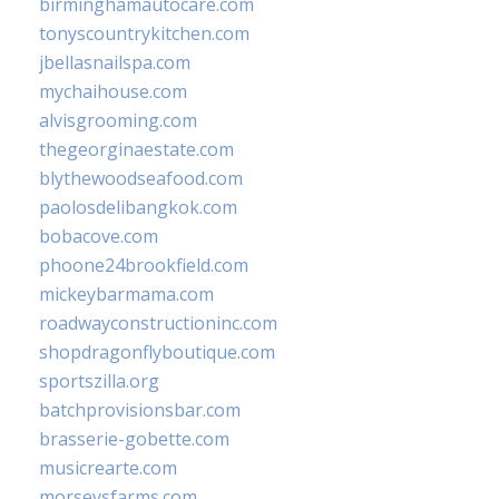
birminghamautocare.com
tonyscountrykitchen.com
jbellasnailspa.com
mychaihouse.com
alvisgrooming.com
thegeorginaestate.com
blythewoodseafood.com
paolosdelibangkok.com
bobacove.com
phoone24brookfield.com
mickeybarmama.com
roadwayconstructioninc.com
shopdragonflyboutique.com
sportszilla.org
batchprovisionsbar.com
brasserie-gobette.com
musicrearte.com
morseysfarms.com