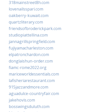
318mainstreet8h.com
lovenailsspari.com
oakberry-kuwait.com
quartzliterary.com
friendsofbroderickpark.com
studiopiattellina.com
jannagrillspringfield.com
fujiyamacharleston.com
elpatronchardon.com
donglaishun-order.com
fiamc-rome2022.org
mariceworldessentials.com
lafisheriarestaurant.com
915jazzandmore.com
aguadulce-countryfair.com
jakehovis.com
bosswingsduluth.com