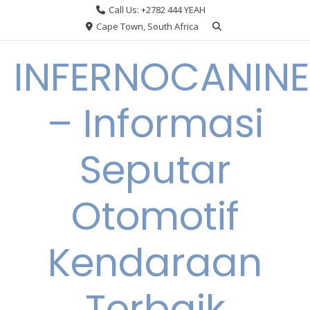
Skip
Call Us: +2782 444 YEAH
to
Cape Town, South Africa
content
INFERNOCANINE
– Informasi
Seputar
Otomotif
Kendaraan
Terbaik