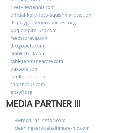
riverviewtennis.com
official-kelly-toys-squishmallows.com
displaygardenonsuncrest.org
bbq-empire-usa.com
feedstoreva.com
drogopets.com
ediblechalk.com
tabletennisnearme.com
oaksofa.com
soultacohtx.com
capishcaps.com
gpsyfl.org
MEDIA PARTNER III
vwrepairarlington.com
cleaningservicebaltimore-md.com