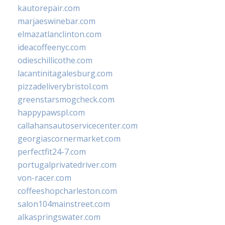
kautorepair.com
marjaeswinebar.com
elmazatlanclinton.com
ideacoffeenyc.com
odieschillicothe.com
lacantinitagalesburg.com
pizzadeliverybristol.com
greenstarsmogcheck.com
happypawspl.com
callahansautoservicecenter.com
georgiascornermarket.com
perfectfit24-7.com
portugalprivatedriver.com
von-racer.com
coffeeshopcharleston.com
salon104mainstreet.com
alkaspringswater.com