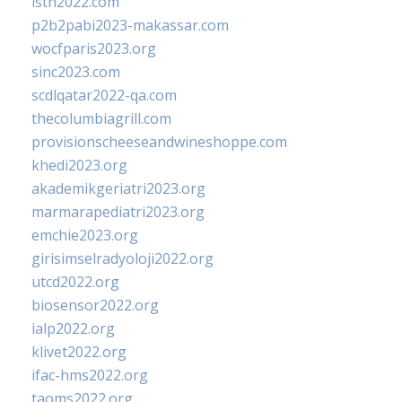
isth2022.com
p2b2pabi2023-makassar.com
wocfparis2023.org
sinc2023.com
scdlqatar2022-qa.com
thecolumbiagrill.com
provisionscheeseandwineshoppe.com
khedi2023.org
akademikgeriatri2023.org
marmarapediatri2023.org
emchie2023.org
girisimselradyoloji2022.org
utcd2022.org
biosensor2022.org
ialp2022.org
klivet2022.org
ifac-hms2022.org
taoms2022.org