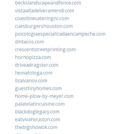
beckslandscapeandfence.com
vistaaltadelveramendi.com
coastlinecateringnc.com
cuesburgershouston.com
psicologiaespecializadaencampeche.com
dmtacos.com
crescentstreetprinting.com
hornopizza.com
driveadragster.com
hematologa.com
lizaivanov.com
guesttinyhomes.com
home-plow-by-meyer.com
palatelatincuisine.com
blackdoglegacy.com
eatvivahouston.com
thebigshowok.com