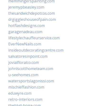
memmingerspainting.com
jeremypbeasley.com
thesandwichdepotcos.com
drgiggleshouseofpain.com
hotflashdesigns.com
garagenadeau.com
lifestylechauffeurservice.com
EverNewNails.com
insideoutdecoratingcentre.com
salvatoresinpoint.com
jovialfloralco.com
johnlscotthometeam.com
u-seehomes.com
watersportslagonissi.com
mischieffashion.com
eduwyre.com
retro-interiors.com
theblvd-boise.com