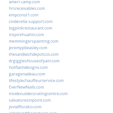
ameri-camp.com
hrsreceivables.com
empconst1.com
cinderella-support.com
bigpinkrestaurant.com
inspirehuahin.com
memmingerspainting.com
jeremypbeasley.com
thesandwichdepotcos.com
drgiggleshouseofpain.com
hotflashdesigns.com
garagenadeau.com
lifestylechauffeurservice.com
EverNewNails.com
insideoutdecoratingcentre.com
salvatoresinpoint.com
jovialfloralco.com