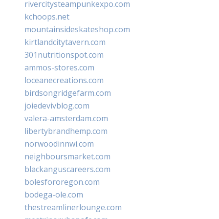
rivercitysteampunkexpo.com
kchoops.net
mountainsideskateshop.com
kirtlandcitytavern.com
301nutritionspot.com
ammos-stores.com
loceanecreations.com
birdsongridgefarm.com
joiedevivblog.com
valera-amsterdam.com
libertybrandhemp.com
norwoodinnwi.com
neighboursmarket.com
blackanguscareers.com
bolesfororegon.com
bodega-ole.com
thestreamlinerlounge.com