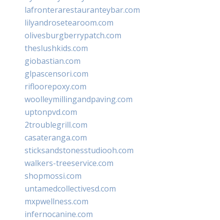
lafronterarestauranteybar.com
lilyandrosetearoom.com
olivesburgberrypatch.com
theslushkids.com
giobastian.com
glpascensori.com
rifloorepoxy.com
woolleymillingandpaving.com
uptonpvd.com
2troublegrill.com
casateranga.com
sticksandstonesstudiooh.com
walkers-treeservice.com
shopmossi.com
untamedcollectivesd.com
mxpwellness.com
infernocanine.com