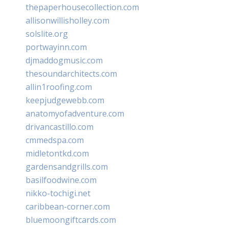
thepaperhousecollection.com
allisonwillisholley.com
solslite.org
portwayinn.com
djmaddogmusic.com
thesoundarchitects.com
allin1roofing.com
keepjudgewebb.com
anatomyofadventure.com
drivancastillo.com
cmmedspa.com
midletontkd.com
gardensandgrills.com
basilfoodwine.com
nikko-tochigi.net
caribbean-corner.com
bluemoongiftcards.com