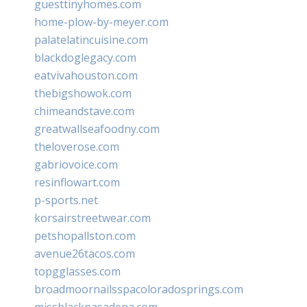
guesttinyhomes.com
home-plow-by-meyer.com
palatelatincuisine.com
blackdoglegacy.com
eatvivahouston.com
thebigshowok.com
chimeandstave.com
greatwallseafoodny.com
theloverose.com
gabriovoice.com
resinflowart.com
p-sports.net
korsairstreetwear.com
petshopallston.com
avenue26tacos.com
topgglasses.com
broadmoornailsspacoloradosprings.com
missblackpasadena.com