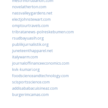
mestrinorubanofc.com
novelatherton.com
nassvalleygardens.net
electjohnstewart.com
omptourtravels.com
tribratanews-polreskebumen.com
rsudbayuasih.org
publikjurnalistik.org
juneteenthapparel.net
italywarm.com
journaloffinanceeconomics.com
kvk-kumari.org
foodscienceandtechnology.com
scisportsscience.com
addisababacuisineaz.com
burgerimcamas.com