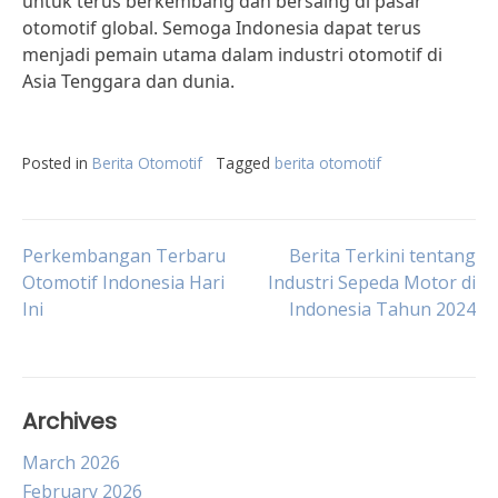
untuk terus berkembang dan bersaing di pasar
otomotif global. Semoga Indonesia dapat terus
menjadi pemain utama dalam industri otomotif di
Asia Tenggara dan dunia.
Posted in
Berita Otomotif
Tagged
berita otomotif
Post
Perkembangan Terbaru
Berita Terkini tentang
Otomotif Indonesia Hari
Industri Sepeda Motor di
Ini
Indonesia Tahun 2024
navigation
Archives
March 2026
February 2026