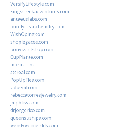
VersifyLifestyle.com
kingscreekadventures.com
antaeuslabs.com
purelycleanchemdry.com
WishOping.com
shoplegacee.com
bonvivantshop.com
CupPlante.com
mpzin.com
stcreal.com
PopUpFlea.com
valueml.com
rebeccatorresjewelry.com
jmpbliss.com
drjorgerico.com
queensushipa.com
wendyweimerdds.com