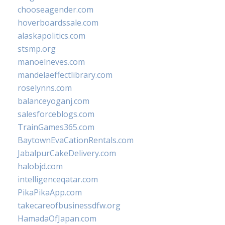
chooseagender.com
hoverboardssale.com
alaskapolitics.com
stsmp.org
manoelneves.com
mandelaeffectlibrary.com
roselynns.com
balanceyoganj.com
salesforceblogs.com
TrainGames365.com
BaytownEvaCationRentals.com
JabalpurCakeDelivery.com
halobjd.com
intelligenceqatar.com
PikaPikaApp.com
takecareofbusinessdfw.org
HamadaOfJapan.com