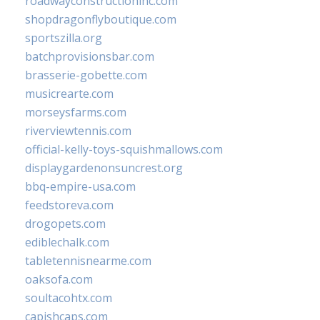
roadwayconstructioninc.com
shopdragonflyboutique.com
sportszilla.org
batchprovisionsbar.com
brasserie-gobette.com
musicrearte.com
morseysfarms.com
riverviewtennis.com
official-kelly-toys-squishmallows.com
displaygardenonsuncrest.org
bbq-empire-usa.com
feedstoreva.com
drogopets.com
ediblechalk.com
tabletennisnearme.com
oaksofa.com
soultacohtx.com
capishcaps.com