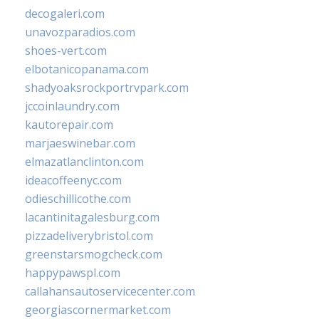
decogaleri.com
unavozparadios.com
shoes-vert.com
elbotanicopanama.com
shadyoaksrockportrvpark.com
jccoinlaundry.com
kautorepair.com
marjaeswinebar.com
elmazatlanclinton.com
ideacoffeenyc.com
odieschillicothe.com
lacantinitagalesburg.com
pizzadeliverybristol.com
greenstarsmogcheck.com
happypawspl.com
callahansautoservicecenter.com
georgiascornermarket.com