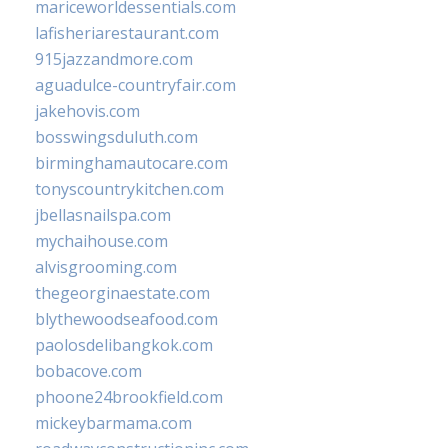
mariceworldessentials.com
lafisheriarestaurant.com
915jazzandmore.com
aguadulce-countryfair.com
jakehovis.com
bosswingsduluth.com
birminghamautocare.com
tonyscountrykitchen.com
jbellasnailspa.com
mychaihouse.com
alvisgrooming.com
thegeorginaestate.com
blythewoodseafood.com
paolosdelibangkok.com
bobacove.com
phoone24brookfield.com
mickeybarmama.com