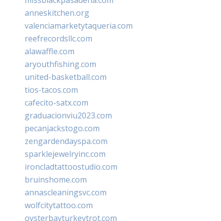
anneskitchen.org
valenciamarketytaqueria.com
reefrecordsllc.com
alawaffle.com
aryouthfishing.com
united-basketball.com
tios-tacos.com
cafecito-satx.com
graduacionviu2023.com
pecanjackstogo.com
zengardendayspa.com
sparklejewelryinc.com
ironcladtattoostudio.com
bruinshome.com
annascleaningsvc.com
wolfcitytattoo.com
oysterbayturkeytrot.com