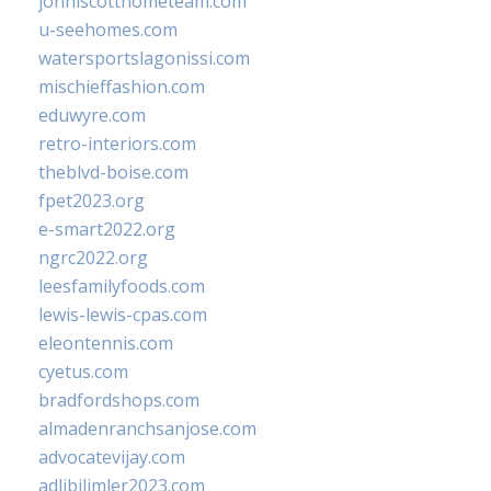
johnlscotthometeam.com
u-seehomes.com
watersportslagonissi.com
mischieffashion.com
eduwyre.com
retro-interiors.com
theblvd-boise.com
fpet2023.org
e-smart2022.org
ngrc2022.org
leesfamilyfoods.com
lewis-lewis-cpas.com
eleontennis.com
cyetus.com
bradfordshops.com
almadenranchsanjose.com
advocatevijay.com
adlibilimler2023.com