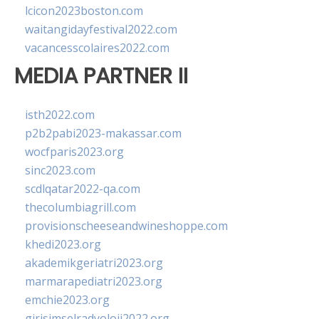
lcicon2023boston.com
waitangidayfestival2022.com
vacancesscolaires2022.com
MEDIA PARTNER II
isth2022.com
p2b2pabi2023-makassar.com
wocfparis2023.org
sinc2023.com
scdlqatar2022-qa.com
thecolumbiagrill.com
provisionscheeseandwineshoppe.com
khedi2023.org
akademikgeriatri2023.org
marmarapediatri2023.org
emchie2023.org
girisimselradyoloji2022.org