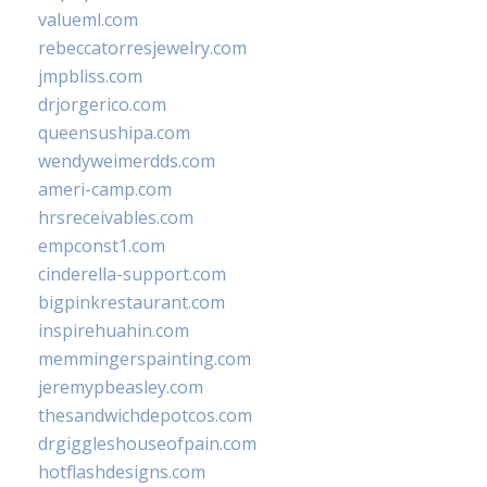
valueml.com
rebeccatorresjewelry.com
jmpbliss.com
drjorgerico.com
queensushipa.com
wendyweimerdds.com
ameri-camp.com
hrsreceivables.com
empconst1.com
cinderella-support.com
bigpinkrestaurant.com
inspirehuahin.com
memmingerspainting.com
jeremypbeasley.com
thesandwichdepotcos.com
drgiggleshouseofpain.com
hotflashdesigns.com