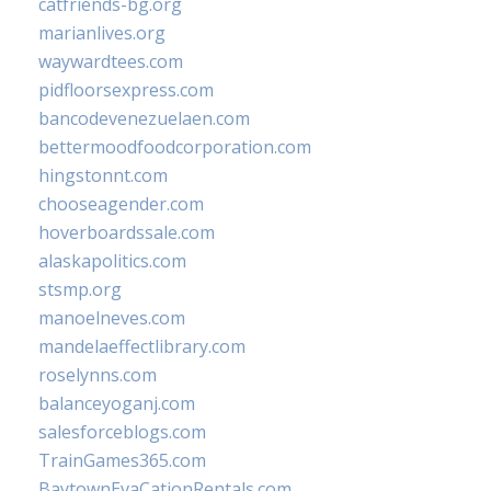
catfriends-bg.org
marianlives.org
waywardtees.com
pidfloorsexpress.com
bancodevenezuelaen.com
bettermoodfoodcorporation.com
hingstonnt.com
chooseagender.com
hoverboardssale.com
alaskapolitics.com
stsmp.org
manoelneves.com
mandelaeffectlibrary.com
roselynns.com
balanceyoganj.com
salesforceblogs.com
TrainGames365.com
BaytownEvaCationRentals.com