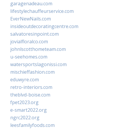
garagenadeau.com
lifestylechauffeurservice.com
EverNewNails.com
insideoutdecoratingcentre.com
salvatoresinpoint.com
jovialfloralco.com
johnlscotthometeam.com
u-seehomes.com
watersportslagonissi.com
mischieffashion.com
eduwyre.com
retro-interiors.com
theblvd-boise.com
fpet2023.org
e-smart2022.org
ngrc2022.org
leesfamilyfoods.com