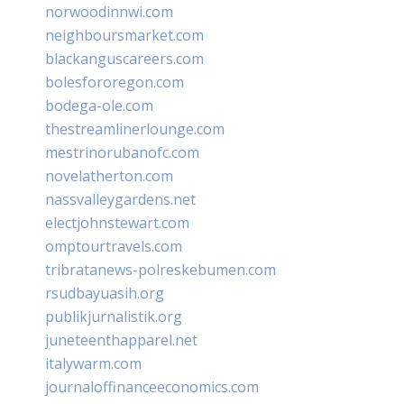
norwoodinnwi.com
neighboursmarket.com
blackanguscareers.com
bolesfororegon.com
bodega-ole.com
thestreamlinerlounge.com
mestrinorubanofc.com
novelatherton.com
nassvalleygardens.net
electjohnstewart.com
omptourtravels.com
tribratanews-polreskebumen.com
rsudbayuasih.org
publikjurnalistik.org
juneteenthapparel.net
italywarm.com
journaloffinanceeconomics.com