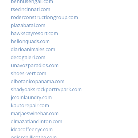
bennusehgall.com
tsecincinnati.com
roderconstructiongroup.com
plazabatai.com
hawkscayresort.com
hellonquads.com
diarioanimales.com
decogaleri.com
unavozparadios.com
shoes-vert.com
elbotanicopanama.com
shadyoaksrockportrvpark.com
jccoinlaundry.com
kautorepair.com
marjaeswinebar.com
elmazatlanclinton.com
ideacoffeenyc.com
odieschillicothe.com