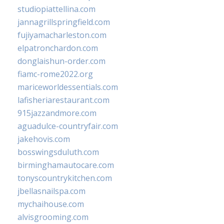
studiopiattellina.com
jannagrillspringfield.com
fujiyamacharleston.com
elpatronchardon.com
donglaishun-order.com
fiamc-rome2022.org
mariceworldessentials.com
lafisheriarestaurant.com
915jazzandmore.com
aguadulce-countryfair.com
jakehovis.com
bosswingsduluth.com
birminghamautocare.com
tonyscountrykitchen.com
jbellasnailspa.com
mychaihouse.com
alvisgrooming.com