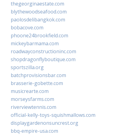
thegeorginaestate.com
blythewoodseafood.com
paolosdelibangkok.com
bobacove.com
phoone24brookfield.com
mickeybarmama.com
roadwayconstructioninc.com
shopdragonflyboutique.com
sportszilla.org
batchprovisionsbar.com
brasserie-gobette.com
musicrearte.com
morseysfarms.com
riverviewtennis.com
official-kelly-toys-squishmallows.com
displaygardenonsuncrest.org
bbq-empire-usa.com