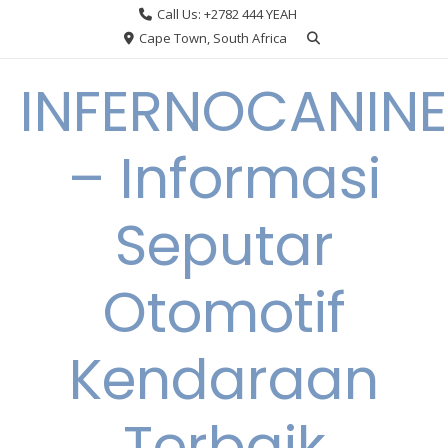
Skip
Call Us: +2782 444 YEAH
to
Cape Town, South Africa
content
INFERNOCANINE
– Informasi
Seputar
Otomotif
Kendaraan
Terbaik