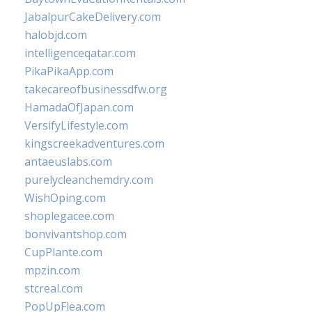
JabalpurCakeDelivery.com
halobjd.com
intelligenceqatar.com
PikaPikaApp.com
takecareofbusinessdfw.org
HamadaOfJapan.com
VersifyLifestyle.com
kingscreekadventures.com
antaeuslabs.com
purelycleanchemdry.com
WishOping.com
shoplegacee.com
bonvivantshop.com
CupPlante.com
mpzin.com
stcreal.com
PopUpFlea.com