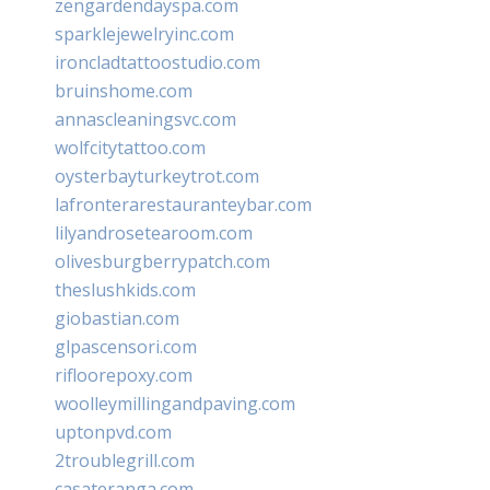
zengardendayspa.com
sparklejewelryinc.com
ironcladtattoostudio.com
bruinshome.com
annascleaningsvc.com
wolfcitytattoo.com
oysterbayturkeytrot.com
lafronterarestauranteybar.com
lilyandrosetearoom.com
olivesburgberrypatch.com
theslushkids.com
giobastian.com
glpascensori.com
rifloorepoxy.com
woolleymillingandpaving.com
uptonpvd.com
2troublegrill.com
casateranga.com