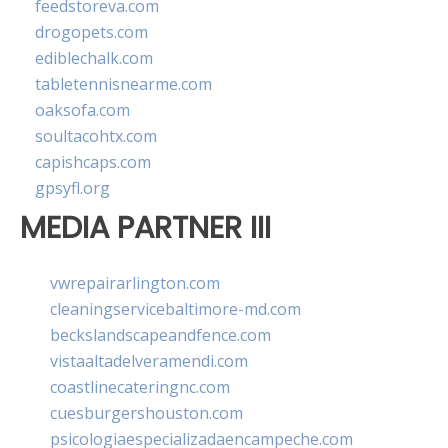
feedstoreva.com
drogopets.com
ediblechalk.com
tabletennisnearme.com
oaksofa.com
soultacohtx.com
capishcaps.com
gpsyfl.org
MEDIA PARTNER III
vwrepairarlington.com
cleaningservicebaltimore-md.com
beckslandscapeandfence.com
vistaaltadelveramendi.com
coastlinecateringnc.com
cuesburgershouston.com
psicologiaespecializadaencampeche.com