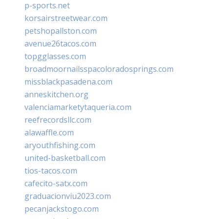
p-sports.net
korsairstreetwear.com
petshopallston.com
avenue26tacos.com
topgglasses.com
broadmoornailsspacoloradosprings.com
missblackpasadena.com
anneskitchen.org
valenciamarketytaqueria.com
reefrecordsllc.com
alawaffle.com
aryouthfishing.com
united-basketball.com
tios-tacos.com
cafecito-satx.com
graduacionviu2023.com
pecanjackstogo.com