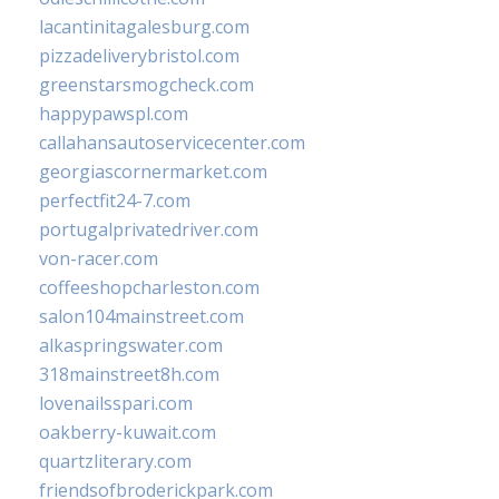
lacantinitagalesburg.com
pizzadeliverybristol.com
greenstarsmogcheck.com
happypawspl.com
callahansautoservicecenter.com
georgiascornermarket.com
perfectfit24-7.com
portugalprivatedriver.com
von-racer.com
coffeeshopcharleston.com
salon104mainstreet.com
alkaspringswater.com
318mainstreet8h.com
lovenailsspari.com
oakberry-kuwait.com
quartzliterary.com
friendsofbroderickpark.com