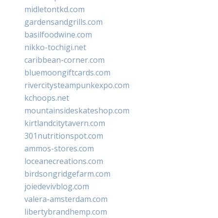
midletontkd.com
gardensandgrills.com
basilfoodwine.com
nikko-tochigi.net
caribbean-corner.com
bluemoongiftcards.com
rivercitysteampunkexpo.com
kchoops.net
mountainsideskateshop.com
kirtlandcitytavern.com
301nutritionspot.com
ammos-stores.com
loceanecreations.com
birdsongridgefarm.com
joiedevivblog.com
valera-amsterdam.com
libertybrandhemp.com