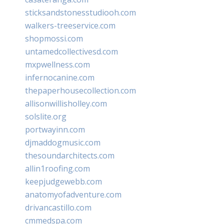
sticksandstonesstudiooh.com
walkers-treeservice.com
shopmossi.com
untamedcollectivesd.com
mxpwellness.com
infernocanine.com
thepaperhousecollection.com
allisonwillisholley.com
solslite.org
portwayinn.com
djmaddogmusic.com
thesoundarchitects.com
allin1roofing.com
keepjudgewebb.com
anatomyofadventure.com
drivancastillo.com
cmmedspa.com