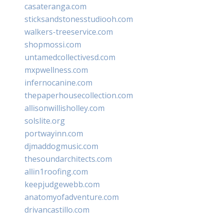
casateranga.com
sticksandstonesstudiooh.com
walkers-treeservice.com
shopmossi.com
untamedcollectivesd.com
mxpwellness.com
infernocanine.com
thepaperhousecollection.com
allisonwillisholley.com
solslite.org
portwayinn.com
djmaddogmusic.com
thesoundarchitects.com
allin1roofing.com
keepjudgewebb.com
anatomyofadventure.com
drivancastillo.com