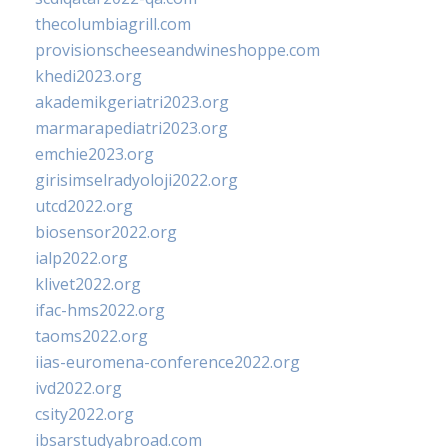
thecolumbiagrill.com
provisionscheeseandwineshoppe.com
khedi2023.org
akademikgeriatri2023.org
marmarapediatri2023.org
emchie2023.org
girisimselradyoloji2022.org
utcd2022.org
biosensor2022.org
ialp2022.org
klivet2022.org
ifac-hms2022.org
taoms2022.org
iias-euromena-conference2022.org
ivd2022.org
csity2022.org
ibsarstudyabroad.com