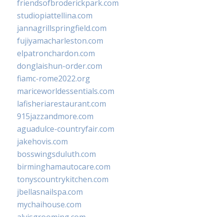
friendsofbroderickpark.com
studiopiattellina.com
jannagrillspringfield.com
fujiyamacharleston.com
elpatronchardon.com
donglaishun-order.com
fiamc-rome2022.org
mariceworldessentials.com
lafisheriarestaurant.com
915jazzandmore.com
aguadulce-countryfair.com
jakehovis.com
bosswingsduluth.com
birminghamautocare.com
tonyscountrykitchen.com
jbellasnailspa.com
mychaihouse.com