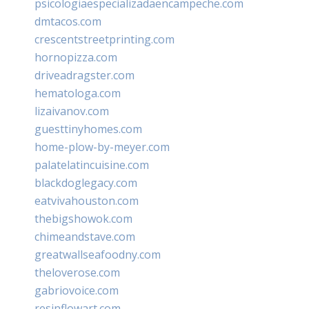
psicologiaespecializadaencampeche.com
dmtacos.com
crescentstreetprinting.com
hornopizza.com
driveadragster.com
hematologa.com
lizaivanov.com
guesttinyhomes.com
home-plow-by-meyer.com
palatelatincuisine.com
blackdoglegacy.com
eatvivahouston.com
thebigshowok.com
chimeandstave.com
greatwallseafoodny.com
theloverose.com
gabriovoice.com
resinflowart.com