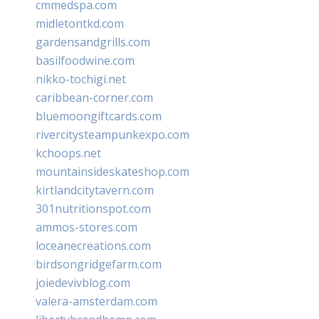
cmmedspa.com
midletontkd.com
gardensandgrills.com
basilfoodwine.com
nikko-tochigi.net
caribbean-corner.com
bluemoongiftcards.com
rivercitysteampunkexpo.com
kchoops.net
mountainsideskateshop.com
kirtlandcitytavern.com
301nutritionspot.com
ammos-stores.com
loceanecreations.com
birdsongridgefarm.com
joiedevivblog.com
valera-amsterdam.com