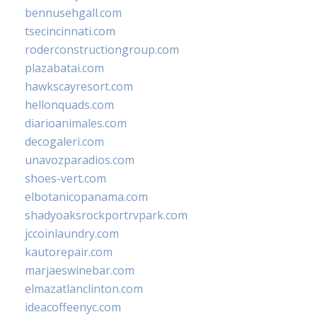
bennusehgall.com
tsecincinnati.com
roderconstructiongroup.com
plazabatai.com
hawkscayresort.com
hellonquads.com
diarioanimales.com
decogaleri.com
unavozparadios.com
shoes-vert.com
elbotanicopanama.com
shadyoaksrockportrvpark.com
jccoinlaundry.com
kautorepair.com
marjaeswinebar.com
elmazatlanclinton.com
ideacoffeenyc.com