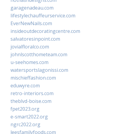
hotflashdesigns.com
garagenadeau.com
lifestylechauffeurservice.com
EverNewNails.com
insideoutdecoratingcentre.com
salvatoresinpoint.com
jovialfloralco.com
johnlscotthometeam.com
u-seehomes.com
watersportslagonissi.com
mischieffashion.com
eduwyre.com
retro-interiors.com
theblvd-boise.com
fpet2023.org
e-smart2022.org
ngrc2022.org
leesfamilyfoods.com