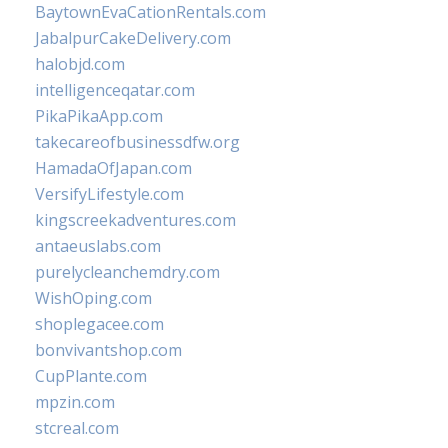
BaytownEvaCationRentals.com
JabalpurCakeDelivery.com
halobjd.com
intelligenceqatar.com
PikaPikaApp.com
takecareofbusinessdfw.org
HamadaOfJapan.com
VersifyLifestyle.com
kingscreekadventures.com
antaeuslabs.com
purelycleanchemdry.com
WishOping.com
shoplegacee.com
bonvivantshop.com
CupPlante.com
mpzin.com
stcreal.com