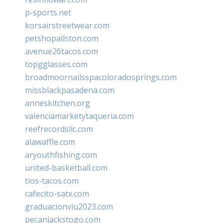
p-sports.net
korsairstreetwear.com
petshopallston.com
avenue26tacos.com
topgglasses.com
broadmoornailsspacoloradosprings.com
missblackpasadena.com
anneskitchen.org
valenciamarketytaqueria.com
reefrecordsllc.com
alawaffle.com
aryouthfishing.com
united-basketball.com
tios-tacos.com
cafecito-satx.com
graduacionviu2023.com
pecanjackstogo.com