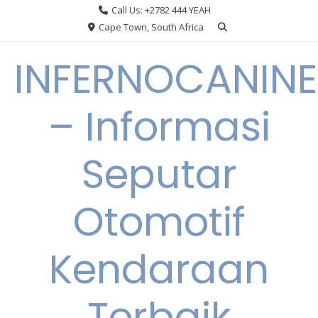
Skip
Call Us: +2782 444 YEAH
to
Cape Town, South Africa
content
INFERNOCANINE
– Informasi
Seputar
Otomotif
Kendaraan
Terbaik