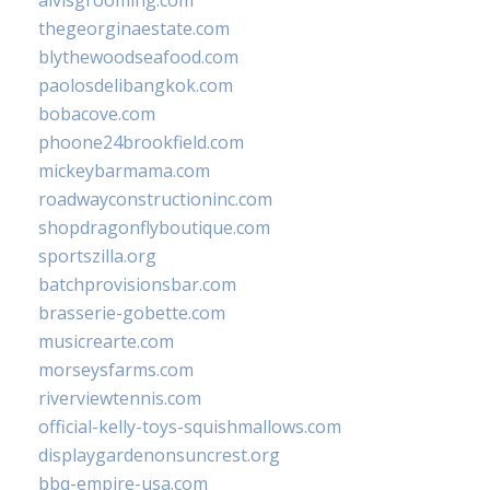
alvisgrooming.com
thegeorginaestate.com
blythewoodseafood.com
paolosdelibangkok.com
bobacove.com
phoone24brookfield.com
mickeybarmama.com
roadwayconstructioninc.com
shopdragonflyboutique.com
sportszilla.org
batchprovisionsbar.com
brasserie-gobette.com
musicrearte.com
morseysfarms.com
riverviewtennis.com
official-kelly-toys-squishmallows.com
displaygardenonsuncrest.org
bbq-empire-usa.com