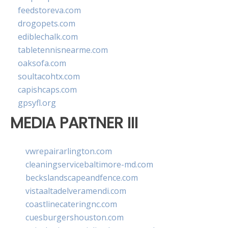
feedstoreva.com
drogopets.com
ediblechalk.com
tabletennisnearme.com
oaksofa.com
soultacohtx.com
capishcaps.com
gpsyfl.org
MEDIA PARTNER III
vwrepairarlington.com
cleaningservicebaltimore-md.com
beckslandscapeandfence.com
vistaaltadelveramendi.com
coastlinecateringnc.com
cuesburgershouston.com