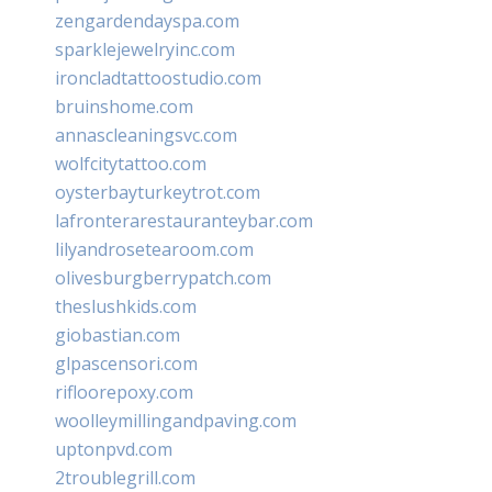
zengardendayspa.com
sparklejewelryinc.com
ironcladtattoostudio.com
bruinshome.com
annascleaningsvc.com
wolfcitytattoo.com
oysterbayturkeytrot.com
lafronterarestauranteybar.com
lilyandrosetearoom.com
olivesburgberrypatch.com
theslushkids.com
giobastian.com
glpascensori.com
rifloorepoxy.com
woolleymillingandpaving.com
uptonpvd.com
2troublegrill.com