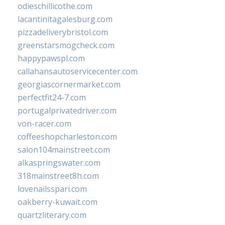
odieschillicothe.com
lacantinitagalesburg.com
pizzadeliverybristol.com
greenstarsmogcheck.com
happypawspl.com
callahansautoservicecenter.com
georgiascornermarket.com
perfectfit24-7.com
portugalprivatedriver.com
von-racer.com
coffeeshopcharleston.com
salon104mainstreet.com
alkaspringswater.com
318mainstreet8h.com
lovenailsspari.com
oakberry-kuwait.com
quartzliterary.com