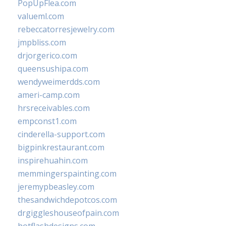
PopUpFlea.com
valueml.com
rebeccatorresjewelry.com
jmpbliss.com
drjorgerico.com
queensushipa.com
wendyweimerdds.com
ameri-camp.com
hrsreceivables.com
empconst1.com
cinderella-support.com
bigpinkrestaurant.com
inspirehuahin.com
memmingerspainting.com
jeremypbeasley.com
thesandwichdepotcos.com
drgiggleshouseofpain.com