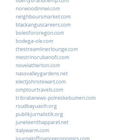
libertybrandhemp.com
norwoodinnwi.com
neighboursmarket.com
blackanguscareers.com
bolesfororegon.com
bodega-ole.com
thestreamlinerlounge.com
mestrinorubanofc.com
novelatherton.com
nassvalleygardens.net
electjohnstewart.com
omptourtravels.com
tribratanews-polreskebumen.com
rsudbayuasih.org
publikjurnalistik.org
juneteenthapparel.net
italywarm.com
journaloffinanceeconomics.com