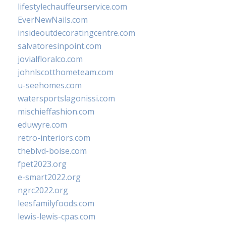
lifestylechauffeurservice.com
EverNewNails.com
insideoutdecoratingcentre.com
salvatoresinpoint.com
jovialfloralco.com
johnlscotthometeam.com
u-seehomes.com
watersportslagonissi.com
mischieffashion.com
eduwyre.com
retro-interiors.com
theblvd-boise.com
fpet2023.org
e-smart2022.org
ngrc2022.org
leesfamilyfoods.com
lewis-lewis-cpas.com