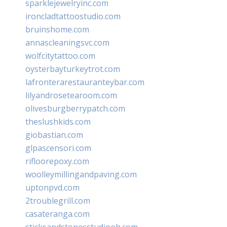
sparklejewelryinc.com
ironcladtattoostudio.com
bruinshome.com
annascleaningsvc.com
wolfcitytattoo.com
oysterbayturkeytrot.com
lafronterarestauranteybar.com
lilyandrosetearoom.com
olivesburgberrypatch.com
theslushkids.com
giobastian.com
glpascensori.com
rifloorepoxy.com
woolleymillingandpaving.com
uptonpvd.com
2troublegrill.com
casateranga.com
sticksandstonesstudiooh.com