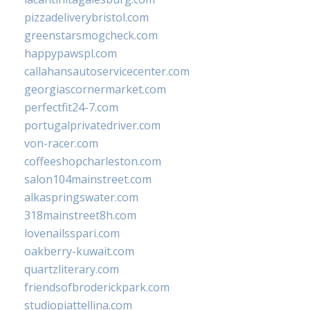
pizzadeliverybristol.com
greenstarsmogcheck.com
happypawspl.com
callahansautoservicecenter.com
georgiascornermarket.com
perfectfit24-7.com
portugalprivatedriver.com
von-racer.com
coffeeshopcharleston.com
salon104mainstreet.com
alkaspringswater.com
318mainstreet8h.com
lovenailsspari.com
oakberry-kuwait.com
quartzliterary.com
friendsofbroderickpark.com
studiopiattellina.com