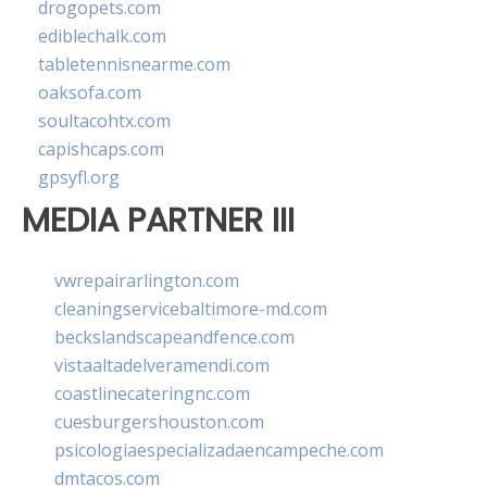
drogopets.com
ediblechalk.com
tabletennisnearme.com
oaksofa.com
soultacohtx.com
capishcaps.com
gpsyfl.org
MEDIA PARTNER III
vwrepairarlington.com
cleaningservicebaltimore-md.com
beckslandscapeandfence.com
vistaaltadelveramendi.com
coastlinecateringnc.com
cuesburgershouston.com
psicologiaespecializadaencampeche.com
dmtacos.com