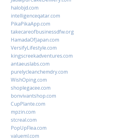
halobjd.com
intelligenceqatar.com
PikaPikaApp.com
takecareofbusinessdfw.org
HamadaOfJapan.com
VersifyLifestyle.com
kingscreekadventures.com
antaeuslabs.com
purelycleanchemdry.com
WishOping.com
shoplegacee.com
bonvivantshop.com
CupPlante.com
mpzin.com
stcreal.com
PopUpFlea.com
valueml.com