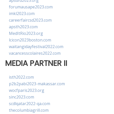
apsdfd2023.org
forumausape2023.com
imkl2023.com
careerfaircsd2023.com
apsth2023.com
MedItRio2023.org
lcicon2023boston.com
waitangidayfestival2022.com
vacancesscolaires2022.com
MEDIA PARTNER II
isth2022.com
p2b2pabi2023-makassar.com
wocfparis2023.org
sinc2023.com
scdlqatar2022-qa.com
thecolumbiagrill.com