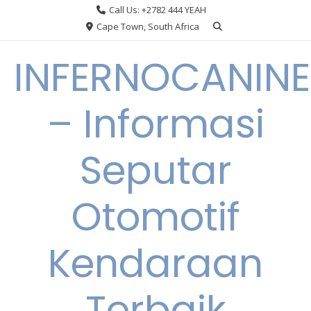
Skip
Call Us: +2782 444 YEAH
to
Cape Town, South Africa
content
INFERNOCANINE
– Informasi
Seputar
Otomotif
Kendaraan
Terbaik