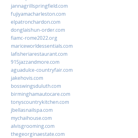
jannagrillspringfield.com
fujiyamacharleston.com
elpatronchardon.com
donglaishun-order.com
fiamc-rome2022.org
mariceworldessentials.com
lafisheriarestaurant.com
915jazzandmore.com
aguadulce-countryfair.com
jakehovis.com
bosswingsduluth.com
birminghamautocare.com
tonyscountrykitchen.com
jbellasnailspa.com
mychaihouse.com
alvisgrooming.com
thegeorginaestate.com