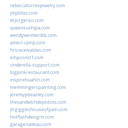
rebeccatorresjewelry.com
jmpbliss.com
drjorgerico.com
queensushipa.com
wendyweimerdds.com
ameri-camp.com
hrsreceivables.com
empconst1.com
cinderella-support.com
bigpinkrestaurant.com
inspirehuahin.com
memmingerspainting.com
jeremypbeasley.com
thesandwichdepotcos.com
drgiggleshouseofpain.com
hotflashdesigns.com
garagenadeau.com