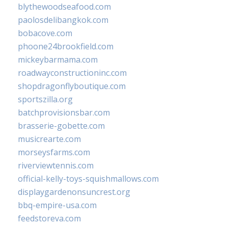
blythewoodseafood.com
paolosdelibangkok.com
bobacove.com
phoone24brookfield.com
mickeybarmama.com
roadwayconstructioninc.com
shopdragonflyboutique.com
sportszilla.org
batchprovisionsbar.com
brasserie-gobette.com
musicrearte.com
morseysfarms.com
riverviewtennis.com
official-kelly-toys-squishmallows.com
displaygardenonsuncrest.org
bbq-empire-usa.com
feedstoreva.com