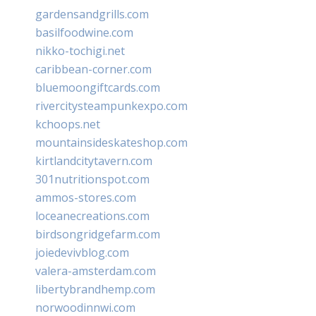
gardensandgrills.com
basilfoodwine.com
nikko-tochigi.net
caribbean-corner.com
bluemoongiftcards.com
rivercitysteampunkexpo.com
kchoops.net
mountainsideskateshop.com
kirtlandcitytavern.com
301nutritionspot.com
ammos-stores.com
loceanecreations.com
birdsongridgefarm.com
joiedevivblog.com
valera-amsterdam.com
libertybrandhemp.com
norwoodinnwi.com