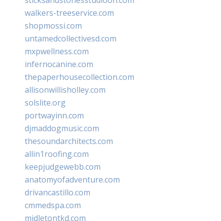
walkers-treeservice.com
shopmossi.com
untamedcollectivesd.com
mxpwellness.com
infernocanine.com
thepaperhousecollection.com
allisonwillisholley.com
solslite.org
portwayinn.com
djmaddogmusic.com
thesoundarchitects.com
allin1roofing.com
keepjudgewebb.com
anatomyofadventure.com
drivancastillo.com
cmmedspa.com
midletontkd.com