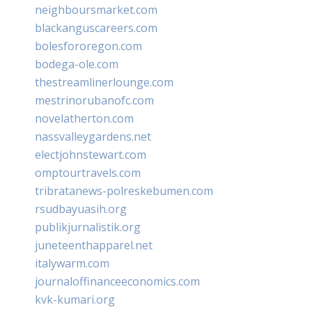
neighboursmarket.com
blackanguscareers.com
bolesfororegon.com
bodega-ole.com
thestreamlinerlounge.com
mestrinorubanofc.com
novelatherton.com
nassvalleygardens.net
electjohnstewart.com
omptourtravels.com
tribratanews-polreskebumen.com
rsudbayuasih.org
publikjurnalistik.org
juneteenthapparel.net
italywarm.com
journaloffinanceeconomics.com
kvk-kumari.org