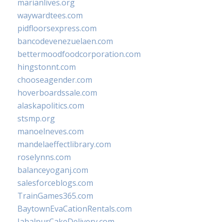
marianlives.org
waywardtees.com
pidfloorsexpress.com
bancodevenezuelaen.com
bettermoodfoodcorporation.com
hingstonnt.com
chooseagender.com
hoverboardssale.com
alaskapolitics.com
stsmp.org
manoelneves.com
mandelaeffectlibrary.com
roselynns.com
balanceyoganj.com
salesforceblogs.com
TrainGames365.com
BaytownEvaCationRentals.com
JabalpurCakeDelivery.com