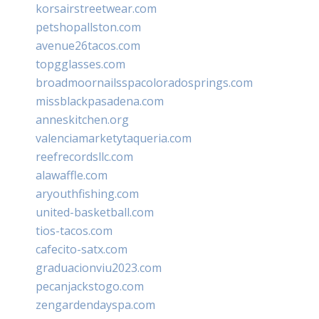
korsairstreetwear.com
petshopallston.com
avenue26tacos.com
topgglasses.com
broadmoornailsspacoloradosprings.com
missblackpasadena.com
anneskitchen.org
valenciamarketytaqueria.com
reefrecordsllc.com
alawaffle.com
aryouthfishing.com
united-basketball.com
tios-tacos.com
cafecito-satx.com
graduacionviu2023.com
pecanjackstogo.com
zengardendayspa.com