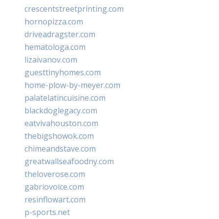
crescentstreetprinting.com
hornopizza.com
driveadragster.com
hematologa.com
lizaivanov.com
guesttinyhomes.com
home-plow-by-meyer.com
palatelatincuisine.com
blackdoglegacy.com
eatvivahouston.com
thebigshowok.com
chimeandstave.com
greatwallseafoodny.com
theloverose.com
gabriovoice.com
resinflowart.com
p-sports.net