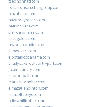
tsecincinnati.com
roderconstructiongroup.com
plazabatai.com
hawkscayresort.com
hellonquads.com
diarioanimales.com
decogaleri.com
unavozparadios.com
shoes-vert.com
elbotanicopanama.com
shadyoaksrockportrvpark.com
jccoinlaundry.com
kautorepair.com
marjaeswinebar.com
elmazatlanclinton.com
ideacoffeenyc.com
odieschillicothe.com
lacantinitagalesburg.com