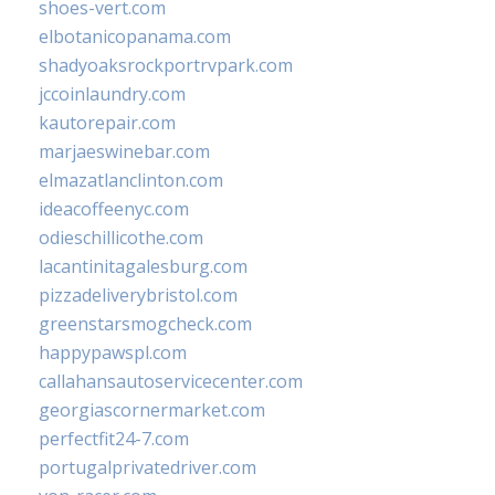
shoes-vert.com
elbotanicopanama.com
shadyoaksrockportrvpark.com
jccoinlaundry.com
kautorepair.com
marjaeswinebar.com
elmazatlanclinton.com
ideacoffeenyc.com
odieschillicothe.com
lacantinitagalesburg.com
pizzadeliverybristol.com
greenstarsmogcheck.com
happypawspl.com
callahansautoservicecenter.com
georgiascornermarket.com
perfectfit24-7.com
portugalprivatedriver.com