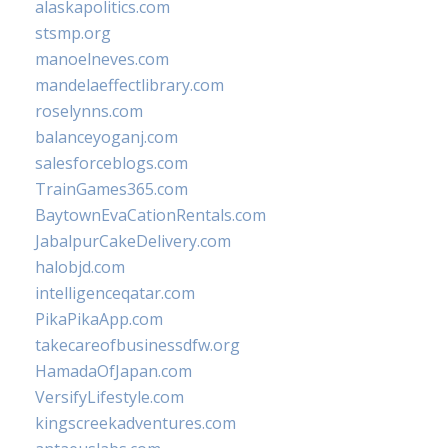
alaskapolitics.com
stsmp.org
manoelneves.com
mandelaeffectlibrary.com
roselynns.com
balanceyoganj.com
salesforceblogs.com
TrainGames365.com
BaytownEvaCationRentals.com
JabalpurCakeDelivery.com
halobjd.com
intelligenceqatar.com
PikaPikaApp.com
takecareofbusinessdfw.org
HamadaOfJapan.com
VersifyLifestyle.com
kingscreekadventures.com