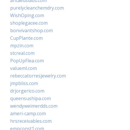
antaeuslabs.com
purelycleanchemdry.com
WishOping.com
shoplegacee.com
bonvivantshop.com
CupPlante.com
mpzin.com
stcreal.com
PopUpFlea.com
valueml.com
rebeccatorresjewelry.com
jmpbliss.com
drjorgerico.com
queensushipa.com
wendyweimerdds.com
ameri-camp.com
hrsreceivables.com
empconst1.com