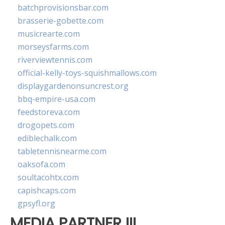
batchprovisionsbar.com
brasserie-gobette.com
musicrearte.com
morseysfarms.com
riverviewtennis.com
official-kelly-toys-squishmallows.com
displaygardenonsuncrest.org
bbq-empire-usa.com
feedstoreva.com
drogopets.com
ediblechalk.com
tabletennisnearme.com
oaksofa.com
soultacohtx.com
capishcaps.com
gpsyfl.org
MEDIA PARTNER III