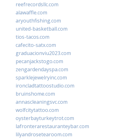
reefrecordsllc.com
alawaffle.com
aryouthfishing.com
united-basketball.com
tios-tacos.com
cafecito-satx.com
graduacionviu2023.com
pecanjackstogo.com
zengardendayspa.com
sparklejewelryinc.com
ironcladtattoostudio.com
bruinshome.com
annascleaningsvc.com
wolfcitytattoo.com
oysterbayturkeytrot.com
lafronterarestauranteybar.com
lilyandrosetearoom.com