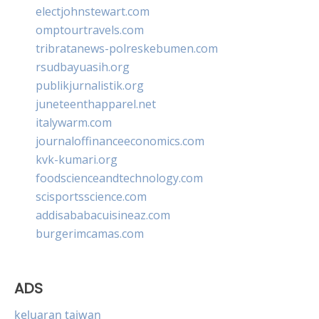
electjohnstewart.com
omptourtravels.com
tribratanews-polreskebumen.com
rsudbayuasih.org
publikjurnalistik.org
juneteenthapparel.net
italywarm.com
journaloffinanceeconomics.com
kvk-kumari.org
foodscienceandtechnology.com
scisportsscience.com
addisababacuisineaz.com
burgerimcamas.com
ADS
keluaran taiwan