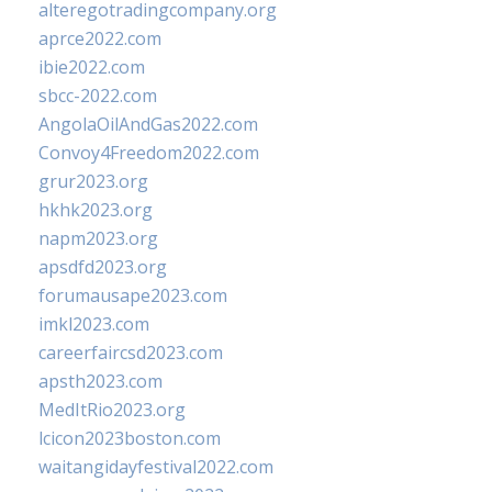
alteregotradingcompany.org
aprce2022.com
ibie2022.com
sbcc-2022.com
AngolaOilAndGas2022.com
Convoy4Freedom2022.com
grur2023.org
hkhk2023.org
napm2023.org
apsdfd2023.org
forumausape2023.com
imkl2023.com
careerfaircsd2023.com
apsth2023.com
MedItRio2023.org
lcicon2023boston.com
waitangidayfestival2022.com