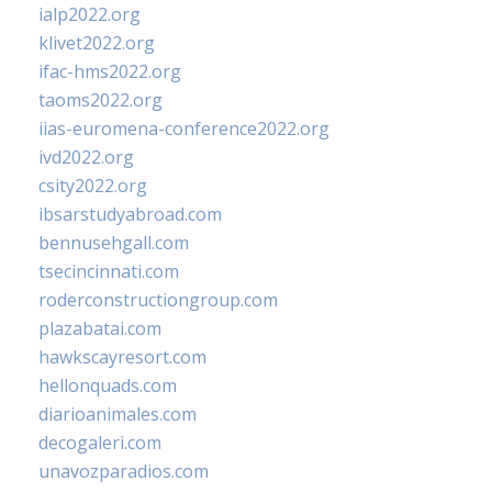
ialp2022.org
klivet2022.org
ifac-hms2022.org
taoms2022.org
iias-euromena-conference2022.org
ivd2022.org
csity2022.org
ibsarstudyabroad.com
bennusehgall.com
tsecincinnati.com
roderconstructiongroup.com
plazabatai.com
hawkscayresort.com
hellonquads.com
diarioanimales.com
decogaleri.com
unavozparadios.com