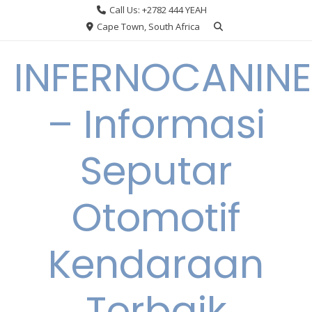
Skip
Call Us: +2782 444 YEAH
to
Cape Town, South Africa
content
INFERNOCANINE
– Informasi
Seputar
Otomotif
Kendaraan
Terbaik