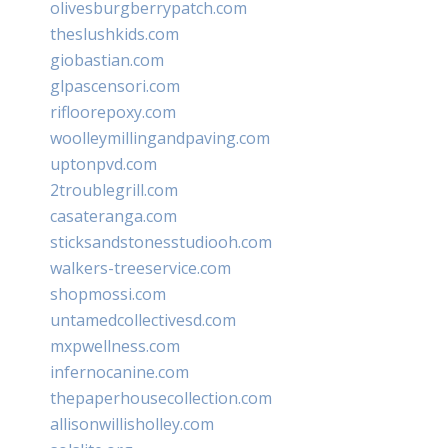
olivesburgberrypatch.com
theslushkids.com
giobastian.com
glpascensori.com
rifloorepoxy.com
woolleymillingandpaving.com
uptonpvd.com
2troublegrill.com
casateranga.com
sticksandstonesstudiooh.com
walkers-treeservice.com
shopmossi.com
untamedcollectivesd.com
mxpwellness.com
infernocanine.com
thepaperhousecollection.com
allisonwillisholley.com