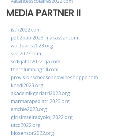
vacancesscolaires2022.com
MEDIA PARTNER II
isth2022.com
p2b2pabi2023-makassar.com
wocfparis2023.org
sinc2023.com
scdlqatar2022-qa.com
thecolumbiagrill.com
provisionscheeseandwineshoppe.com
khedi2023.org
akademikgeriatri2023.org
marmarapediatri2023.org
emchie2023.org
girisimselradyoloji2022.org
utcd2022.org
biosensor2022.org