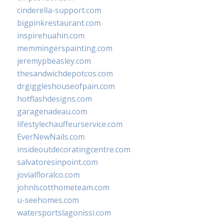
cinderella-support.com
bigpinkrestaurant.com
inspirehuahin.com
memmingerspainting.com
jeremypbeasley.com
thesandwichdepotcos.com
drgiggleshouseofpain.com
hotflashdesigns.com
garagenadeau.com
lifestylechauffeurservice.com
EverNewNails.com
insideoutdecoratingcentre.com
salvatoresinpoint.com
jovialfloralco.com
johnlscotthometeam.com
u-seehomes.com
watersportslagonissi.com