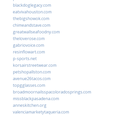
blackdoglegacy.com
eatvivahouston.com
thebigshowok.com
chimeandstave.com
greatwallseafoodny.com
theloverose.com
gabriovoice.com
resinflowart.com
p-sports.net
korsairstreetwear.com
petshopallston.com
avenue26tacos.com
topgglasses.com
broadmoornailsspacoloradosprings.com
missblackpasadena.com
anneskitchen.org
valenciamarketytaqueria.com