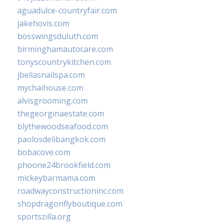
aguadulce-countryfair.com
jakehovis.com
bosswingsduluth.com
birminghamautocare.com
tonyscountrykitchen.com
jbellasnailspa.com
mychaihouse.com
alvisgrooming.com
thegeorginaestate.com
blythewoodseafood.com
paolosdelibangkok.com
bobacove.com
phoone24brookfield.com
mickeybarmama.com
roadwayconstructioninc.com
shopdragonflyboutique.com
sportszilla.org