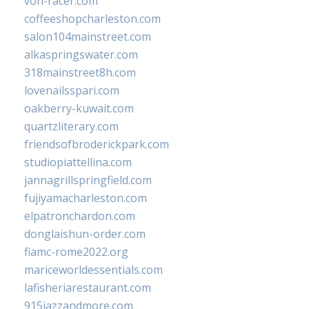
von-racer.com
coffeeshopcharleston.com
salon104mainstreet.com
alkaspringswater.com
318mainstreet8h.com
lovenailsspari.com
oakberry-kuwait.com
quartzliterary.com
friendsofbroderickpark.com
studiopiattellina.com
jannagrillspringfield.com
fujiyamacharleston.com
elpatronchardon.com
donglaishun-order.com
fiamc-rome2022.org
mariceworldessentials.com
lafisheriarestaurant.com
915jazzandmore.com