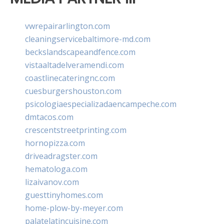
vwrepairarlington.com
cleaningservicebaltimore-md.com
beckslandscapeandfence.com
vistaaltadelveramendi.com
coastlinecateringnc.com
cuesburgershouston.com
psicologiaespecializadaencampeche.com
dmtacos.com
crescentstreetprinting.com
hornopizza.com
driveadragster.com
hematologa.com
lizaivanov.com
guesttinyhomes.com
home-plow-by-meyer.com
palatelatincuisine.com