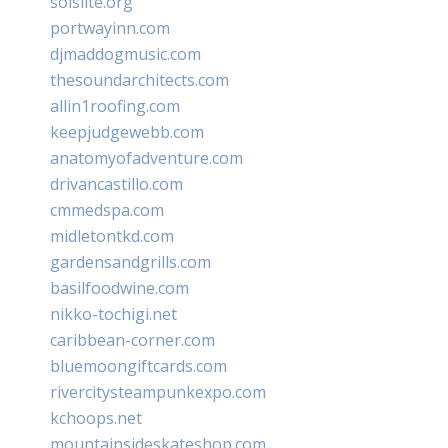
solslite.org
portwayinn.com
djmaddogmusic.com
thesoundarchitects.com
allin1roofing.com
keepjudgewebb.com
anatomyofadventure.com
drivancastillo.com
cmmedspa.com
midletontkd.com
gardensandgrills.com
basilfoodwine.com
nikko-tochigi.net
caribbean-corner.com
bluemoongiftcards.com
rivercitysteampunkexpo.com
kchoops.net
mountainsideskateshop.com