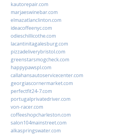
kautorepair.com
marjaeswinebar.com
elmazatlanclinton.com
ideacoffeenyc.com
odieschillicothe.com
lacantinitagalesburg.com
pizzadeliverybristol.com
greenstarsmogcheck.com
happypawspl.com
callahansautoservicecenter.com
georgiascornermarket.com
perfectfit24-7.com
portugalprivatedriver.com
von-racer.com
coffeeshopcharleston.com
salon104mainstreet.com
alkaspringswater.com