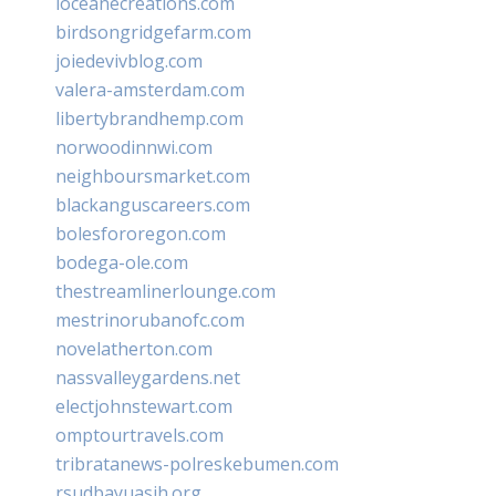
loceanecreations.com
birdsongridgefarm.com
joiedevivblog.com
valera-amsterdam.com
libertybrandhemp.com
norwoodinnwi.com
neighboursmarket.com
blackanguscareers.com
bolesfororegon.com
bodega-ole.com
thestreamlinerlounge.com
mestrinorubanofc.com
novelatherton.com
nassvalleygardens.net
electjohnstewart.com
omptourtravels.com
tribratanews-polreskebumen.com
rsudbayuasih.org