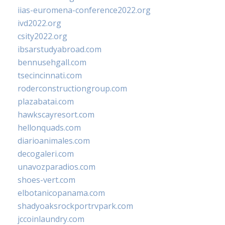
iias-euromena-conference2022.org
ivd2022.org
csity2022.org
ibsarstudyabroad.com
bennusehgall.com
tsecincinnati.com
roderconstructiongroup.com
plazabatai.com
hawkscayresort.com
hellonquads.com
diarioanimales.com
decogaleri.com
unavozparadios.com
shoes-vert.com
elbotanicopanama.com
shadyoaksrockportrvpark.com
jccoinlaundry.com