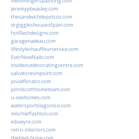
memmingerspainting.com
jeremypbeasley.com
thesandwichdepotcos.com
drgiggleshouseofpain.com
hotflashdesigns.com
garagenadeau.com
lifestylechauffeurservice.com
EverNewNails.com
insideoutdecoratingcentre.com
salvatoresinpoint.com
jovialfloralco.com
johnlscotthometeam.com
u-seehomes.com
watersportslagonissi.com
mischieffashion.com
eduwyre.com
retro-interiors.com
theblvd-boise.com