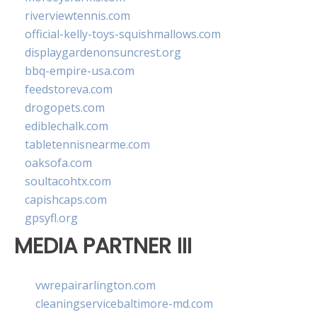
riverviewtennis.com
official-kelly-toys-squishmallows.com
displaygardenonsuncrest.org
bbq-empire-usa.com
feedstoreva.com
drogopets.com
ediblechalk.com
tabletennisnearme.com
oaksofa.com
soultacohtx.com
capishcaps.com
gpsyfl.org
MEDIA PARTNER III
vwrepairarlington.com
cleaningservicebaltimore-md.com