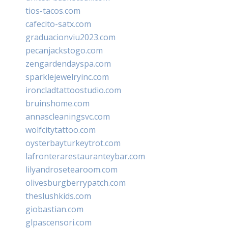
tios-tacos.com
cafecito-satx.com
graduacionviu2023.com
pecanjackstogo.com
zengardendayspa.com
sparklejewelryinc.com
ironcladtattoostudio.com
bruinshome.com
annascleaningsvc.com
wolfcitytattoo.com
oysterbayturkeytrot.com
lafronterarestauranteybar.com
lilyandrosetearoom.com
olivesburgberrypatch.com
theslushkids.com
giobastian.com
glpascensori.com