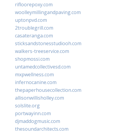
rifloorepoxy.com
woolleymillingandpaving.com
uptonpvd.com
2troublegrill.com
casateranga.com
sticksandstonesstudiooh.com
walkers-treeservice.com
shopmossi.com
untamedcollectivesd.com
mxpwellness.com
infernocanine.com
thepaperhousecollection.com
allisonwillisholley.com
solslite.org
portwayinn.com
djmaddogmusic.com
thesoundarchitects.com