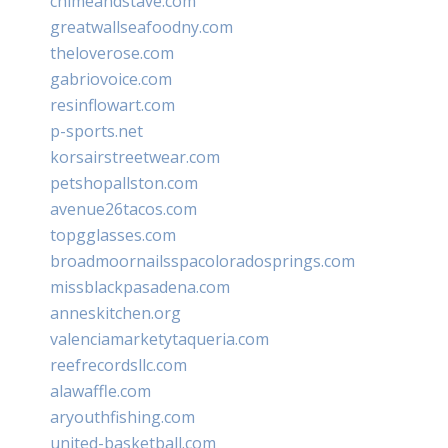
chimeandstave.com
greatwallseafoodny.com
theloverose.com
gabriovoice.com
resinflowart.com
p-sports.net
korsairstreetwear.com
petshopallston.com
avenue26tacos.com
topgglasses.com
broadmoornailsspacoloradosprings.com
missblackpasadena.com
anneskitchen.org
valenciamarketytaqueria.com
reefrecordsllc.com
alawaffle.com
aryouthfishing.com
united-basketball.com