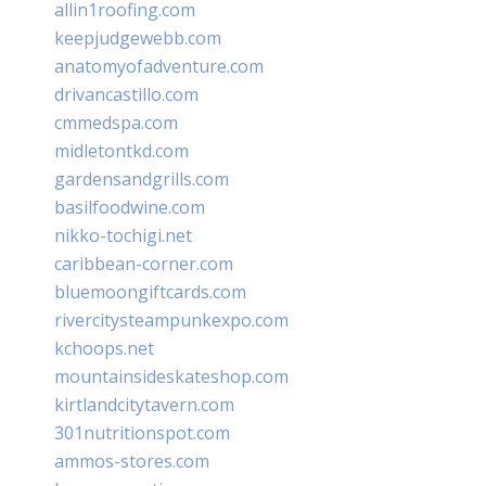
allin1roofing.com
keepjudgewebb.com
anatomyofadventure.com
drivancastillo.com
cmmedspa.com
midletontkd.com
gardensandgrills.com
basilfoodwine.com
nikko-tochigi.net
caribbean-corner.com
bluemoongiftcards.com
rivercitysteampunkexpo.com
kchoops.net
mountainsideskateshop.com
kirtlandcitytavern.com
301nutritionspot.com
ammos-stores.com