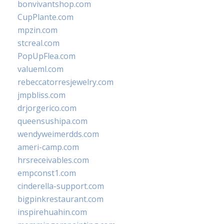
bonvivantshop.com
CupPlante.com
mpzin.com
stcreal.com
PopUpFlea.com
valueml.com
rebeccatorresjewelry.com
jmpbliss.com
drjorgerico.com
queensushipa.com
wendyweimerdds.com
ameri-camp.com
hrsreceivables.com
empconst1.com
cinderella-support.com
bigpinkrestaurant.com
inspirehuahin.com