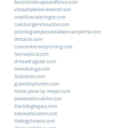
beckslandscapeandfence.com
vistaaltadelveramendi.com
coastlinecateringnc.com
cuesburgershouston.com
psicologiaespecializadaencampeche.com
dmtacos.com
crescentstreetprinting.com
hornopizza.com
driveadragster.com
hematologa.com
lizaivanov.com
guesttinyhomes.com
home-plow-by-meyer.com
palatelatincuisine.com
blackdoglegacy.com
eatvivahouston.com
thebigshowok.com