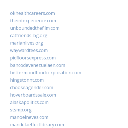
okhealthcareers.com
theintexperience.com
unboundedthefilm.com
catfriends-bg.org
marianlives.org
waywardtees.com
pidfloorsexpress.com
bancodevenezuelaen.com
bettermoodfoodcorporation.com
hingstonnt.com
chooseagender.com
hoverboardssale.com
alaskapolitics.com
stsmp.org
manoelneves.com
mandelaeffectlibrary.com