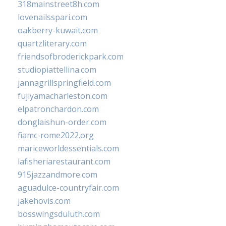
318mainstreet8h.com
lovenailsspari.com
oakberry-kuwait.com
quartzliterary.com
friendsofbroderickpark.com
studiopiattellina.com
jannagrillspringfield.com
fujiyamacharleston.com
elpatronchardon.com
donglaishun-order.com
fiamc-rome2022.org
mariceworldessentials.com
lafisheriarestaurant.com
915jazzandmore.com
aguadulce-countryfair.com
jakehovis.com
bosswingsduluth.com