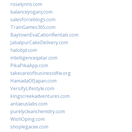
roselynns.com
balanceyoganj.com
salesforceblogs.com
TrainGames365.com
BaytownEvaCationRentals.com
JabalpurCakeDelivery.com
halobjd.com
intelligenceqatar.com
PikaPikaApp.com
takecareofbusinessdfw.org
HamadaOfJapan.com
VersifyLifestyle.com
kingscreekadventures.com
antaeuslabs.com
purelycleanchemdry.com
WishOping.com
shoplegacee.com