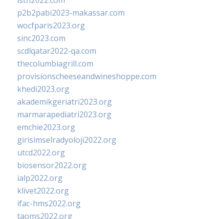
isth2022.com
p2b2pabi2023-makassar.com
wocfparis2023.org
sinc2023.com
scdlqatar2022-qa.com
thecolumbiagrill.com
provisionscheeseandwineshoppe.com
khedi2023.org
akademikgeriatri2023.org
marmarapediatri2023.org
emchie2023.org
girisimselradyoloji2022.org
utcd2022.org
biosensor2022.org
ialp2022.org
klivet2022.org
ifac-hms2022.org
taoms2022.org