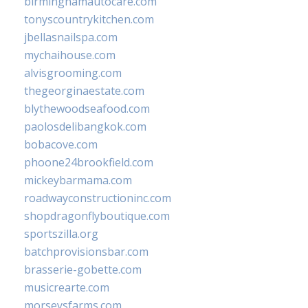
birminghamautocare.com
tonyscountrykitchen.com
jbellasnailspa.com
mychaihouse.com
alvisgrooming.com
thegeorginaestate.com
blythewoodseafood.com
paolosdelibangkok.com
bobacove.com
phoone24brookfield.com
mickeybarmama.com
roadwayconstructioninc.com
shopdragonflyboutique.com
sportszilla.org
batchprovisionsbar.com
brasserie-gobette.com
musicrearte.com
morseysfarms.com