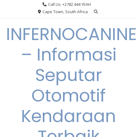
Skip
Call Us: +2782 444 YEAH
to
Cape Town, South Africa
content
INFERNOCANINE
– Informasi
Seputar
Otomotif
Kendaraan
Terbaik