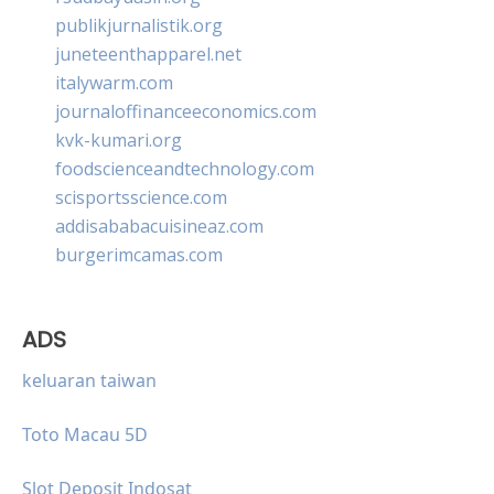
publikjurnalistik.org
juneteenthapparel.net
italywarm.com
journaloffinanceeconomics.com
kvk-kumari.org
foodscienceandtechnology.com
scisportsscience.com
addisababacuisineaz.com
burgerimcamas.com
ADS
keluaran taiwan
Toto Macau 5D
Slot Deposit Indosat