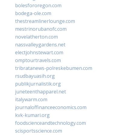
bolesfororegon.com
bodega-ole.com
thestreamlinerlounge.com
mestrinorubanofc.com
novelatherton.com
nassvalleygardens.net
electjohnstewart.com
omptourtravels.com
tribratanews-polreskebumen.com
rsudbayuasih.org
publikjurnalistik.org
juneteenthapparel.net
italywarm.com
journaloffinanceeconomics.com
kvk-kumari.org
foodscienceandtechnology.com
scisportsscience.com