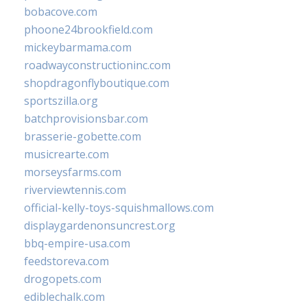
bobacove.com
phoone24brookfield.com
mickeybarmama.com
roadwayconstructioninc.com
shopdragonflyboutique.com
sportszilla.org
batchprovisionsbar.com
brasserie-gobette.com
musicrearte.com
morseysfarms.com
riverviewtennis.com
official-kelly-toys-squishmallows.com
displaygardenonsuncrest.org
bbq-empire-usa.com
feedstoreva.com
drogopets.com
ediblechalk.com