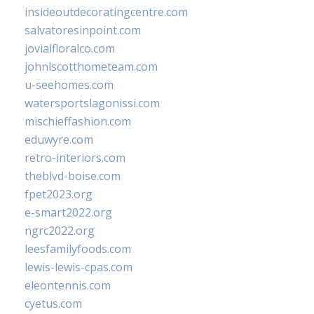
insideoutdecoratingcentre.com
salvatoresinpoint.com
jovialfloralco.com
johnlscotthometeam.com
u-seehomes.com
watersportslagonissi.com
mischieffashion.com
eduwyre.com
retro-interiors.com
theblvd-boise.com
fpet2023.org
e-smart2022.org
ngrc2022.org
leesfamilyfoods.com
lewis-lewis-cpas.com
eleontennis.com
cyetus.com