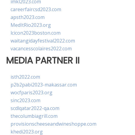
imkl2023.com
careerfaircsd2023.com
apsth2023.com
MedItRio2023.org
lcicon2023boston.com
waitangidayfestival2022.com
vacancesscolaires2022.com
MEDIA PARTNER II
isth2022.com
p2b2pabi2023-makassar.com
wocfparis2023.org
sinc2023.com
scdlqatar2022-qa.com
thecolumbiagrill.com
provisionscheeseandwineshoppe.com
khedi2023.org