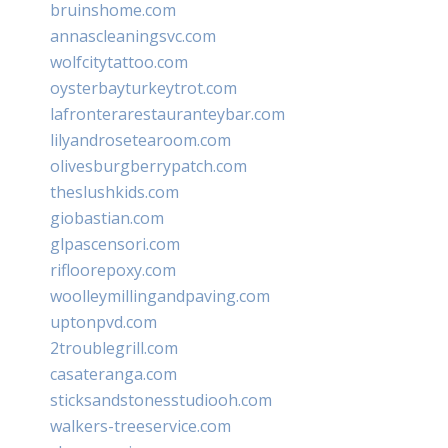
bruinshome.com
annascleaningsvc.com
wolfcitytattoo.com
oysterbayturkeytrot.com
lafronterarestauranteybar.com
lilyandrosetearoom.com
olivesburgberrypatch.com
theslushkids.com
giobastian.com
glpascensori.com
rifloorepoxy.com
woolleymillingandpaving.com
uptonpvd.com
2troublegrill.com
casateranga.com
sticksandstonesstudiooh.com
walkers-treeservice.com