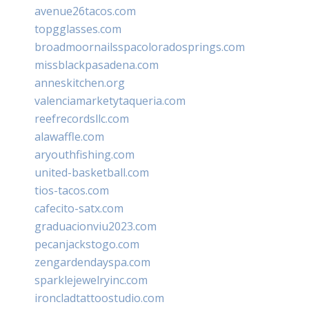
avenue26tacos.com
topgglasses.com
broadmoornailsspacoloradosprings.com
missblackpasadena.com
anneskitchen.org
valenciamarketytaqueria.com
reefrecordsllc.com
alawaffle.com
aryouthfishing.com
united-basketball.com
tios-tacos.com
cafecito-satx.com
graduacionviu2023.com
pecanjackstogo.com
zengardendayspa.com
sparklejewelryinc.com
ironcladtattoostudio.com