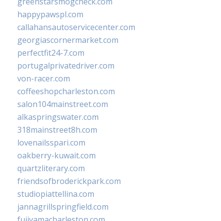
greenstarsmogcheck.com
happypawspl.com
callahansautoservicecenter.com
georgiascornermarket.com
perfectfit24-7.com
portugalprivatedriver.com
von-racer.com
coffeeshopcharleston.com
salon104mainstreet.com
alkaspringswater.com
318mainstreet8h.com
lovenailsspari.com
oakberry-kuwait.com
quartzliterary.com
friendsofbroderickpark.com
studiopiattellina.com
jannagrillspringfield.com
fujiyamacharleston.com