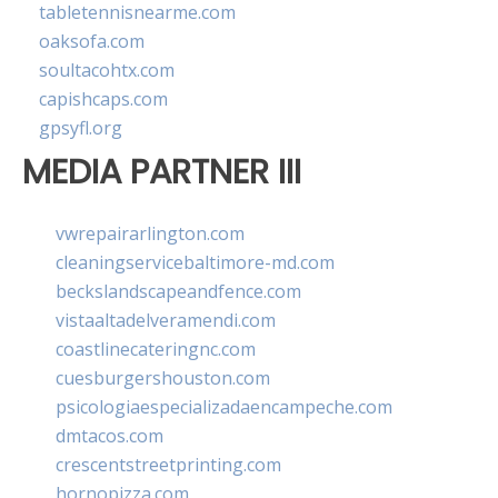
tabletennisnearme.com
oaksofa.com
soultacohtx.com
capishcaps.com
gpsyfl.org
MEDIA PARTNER III
vwrepairarlington.com
cleaningservicebaltimore-md.com
beckslandscapeandfence.com
vistaaltadelveramendi.com
coastlinecateringnc.com
cuesburgershouston.com
psicologiaespecializadaencampeche.com
dmtacos.com
crescentstreetprinting.com
hornopizza.com