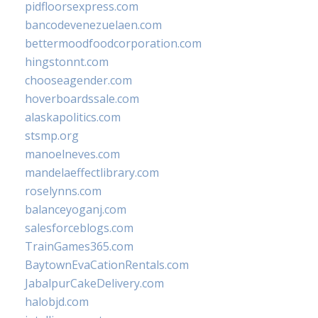
pidfloorsexpress.com
bancodevenezuelaen.com
bettermoodfoodcorporation.com
hingstonnt.com
chooseagender.com
hoverboardssale.com
alaskapolitics.com
stsmp.org
manoelneves.com
mandelaeffectlibrary.com
roselynns.com
balanceyoganj.com
salesforceblogs.com
TrainGames365.com
BaytownEvaCationRentals.com
JabalpurCakeDelivery.com
halobjd.com