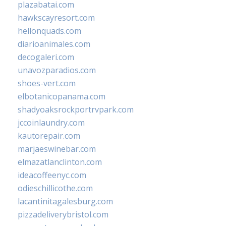
plazabatai.com
hawkscayresort.com
hellonquads.com
diarioanimales.com
decogaleri.com
unavozparadios.com
shoes-vert.com
elbotanicopanama.com
shadyoaksrockportrvpark.com
jccoinlaundry.com
kautorepair.com
marjaeswinebar.com
elmazatlanclinton.com
ideacoffeenyc.com
odieschillicothe.com
lacantinitagalesburg.com
pizzadeliverybristol.com