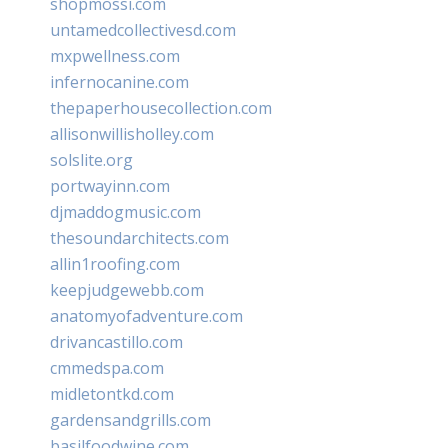
shopmossi.com
untamedcollectivesd.com
mxpwellness.com
infernocanine.com
thepaperhousecollection.com
allisonwillisholley.com
solslite.org
portwayinn.com
djmaddogmusic.com
thesoundarchitects.com
allin1roofing.com
keepjudgewebb.com
anatomyofadventure.com
drivancastillo.com
cmmedspa.com
midletontkd.com
gardensandgrills.com
basilfoodwine.com