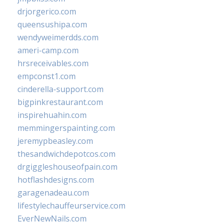
drjorgerico.com
queensushipa.com
wendyweimerdds.com
ameri-camp.com
hrsreceivables.com
empconst1.com
cinderella-support.com
bigpinkrestaurant.com
inspirehuahin.com
memmingerspainting.com
jeremypbeasley.com
thesandwichdepotcos.com
drgiggleshouseofpain.com
hotflashdesigns.com
garagenadeau.com
lifestylechauffeurservice.com
EverNewNails.com