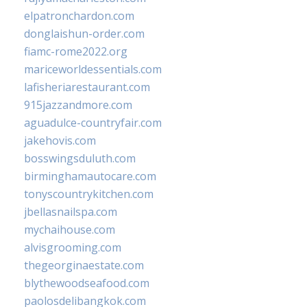
elpatronchardon.com
donglaishun-order.com
fiamc-rome2022.org
mariceworldessentials.com
lafisheriarestaurant.com
915jazzandmore.com
aguadulce-countryfair.com
jakehovis.com
bosswingsduluth.com
birminghamautocare.com
tonyscountrykitchen.com
jbellasnailspa.com
mychaihouse.com
alvisgrooming.com
thegeorginaestate.com
blythewoodseafood.com
paolosdelibangkok.com