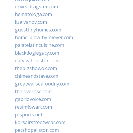
driveadragster.com
hematologa.com
lizaivanov.com
guesttinyhomes.com
home-plow-by-meyer.com
palatelatincuisine.com
blackdoglegacy.com
eatvivahouston.com
thebigshowok.com
chimeandstave.com
greatwallseafoodny.com
theloverose.com
gabriovoice.com
resinflowart.com
p-sports.net
korsairstreetwear.com
petshopallston.com