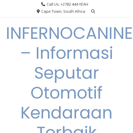
Skip
Call Us: +2782 444 YEAH
to
Cape Town, South Africa
content
INFERNOCANINE
– Informasi
Seputar
Otomotif
Kendaraan
Terbaik