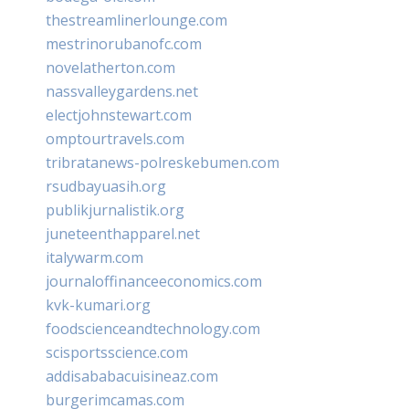
thestreamlinerlounge.com
mestrinorubanofc.com
novelatherton.com
nassvalleygardens.net
electjohnstewart.com
omptourtravels.com
tribratanews-polreskebumen.com
rsudbayuasih.org
publikjurnalistik.org
juneteenthapparel.net
italywarm.com
journaloffinanceeconomics.com
kvk-kumari.org
foodscienceandtechnology.com
scisportsscience.com
addisababacuisineaz.com
burgerimcamas.com