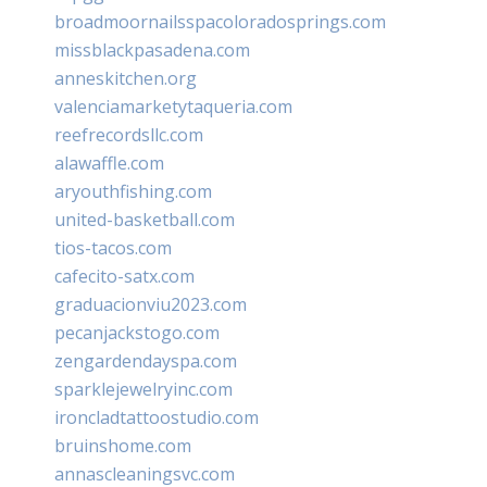
broadmoornailsspacoloradosprings.com
missblackpasadena.com
anneskitchen.org
valenciamarketytaqueria.com
reefrecordsllc.com
alawaffle.com
aryouthfishing.com
united-basketball.com
tios-tacos.com
cafecito-satx.com
graduacionviu2023.com
pecanjackstogo.com
zengardendayspa.com
sparklejewelryinc.com
ironcladtattoostudio.com
bruinshome.com
annascleaningsvc.com