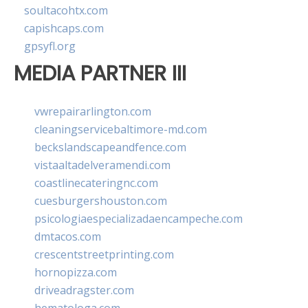
soultacohtx.com
capishcaps.com
gpsyfl.org
MEDIA PARTNER III
vwrepairarlington.com
cleaningservicebaltimore-md.com
beckslandscapeandfence.com
vistaaltadelveramendi.com
coastlinecateringnc.com
cuesburgershouston.com
psicologiaespecializadaencampeche.com
dmtacos.com
crescentstreetprinting.com
hornopizza.com
driveadragster.com
hematologa.com