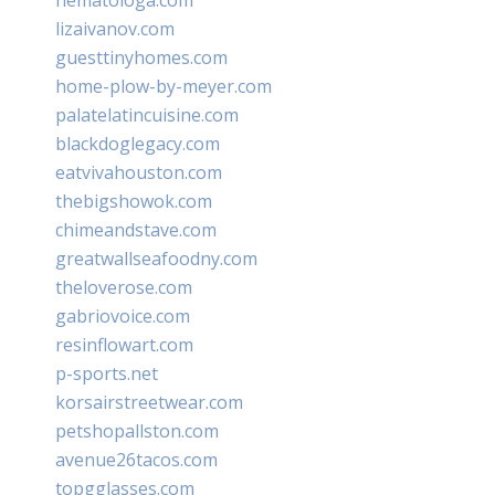
lizaivanov.com
guesttinyhomes.com
home-plow-by-meyer.com
palatelatincuisine.com
blackdoglegacy.com
eatvivahouston.com
thebigshowok.com
chimeandstave.com
greatwallseafoodny.com
theloverose.com
gabriovoice.com
resinflowart.com
p-sports.net
korsairstreetwear.com
petshopallston.com
avenue26tacos.com
topgglasses.com