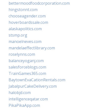
bettermoodfoodcorporation.com
hingstonnt.com
chooseagender.com
hoverboardssale.com
alaskapolitics.com
stsmp.org
manoelneves.com
mandelaeffectlibrary.com
roselynns.com
balanceyoganj.com
salesforceblogs.com
TrainGames365.com
BaytownEvaCationRentals.com
JabalpurCakeDelivery.com
halobjd.com
intelligenceqatar.com
PikaPikaApp.com