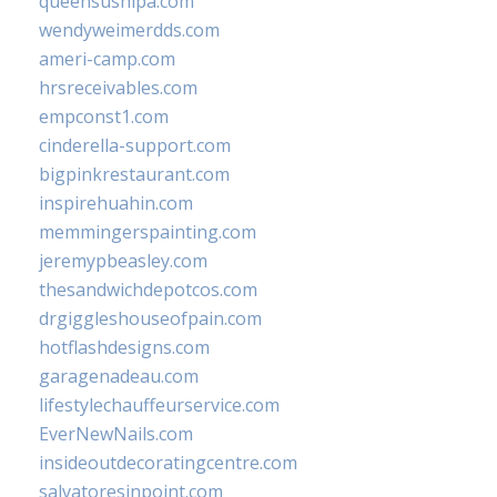
queensushipa.com
wendyweimerdds.com
ameri-camp.com
hrsreceivables.com
empconst1.com
cinderella-support.com
bigpinkrestaurant.com
inspirehuahin.com
memmingerspainting.com
jeremypbeasley.com
thesandwichdepotcos.com
drgiggleshouseofpain.com
hotflashdesigns.com
garagenadeau.com
lifestylechauffeurservice.com
EverNewNails.com
insideoutdecoratingcentre.com
salvatoresinpoint.com