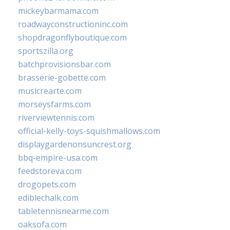
mickeybarmama.com
roadwayconstructioninc.com
shopdragonflyboutique.com
sportszilla.org
batchprovisionsbar.com
brasserie-gobette.com
musicrearte.com
morseysfarms.com
riverviewtennis.com
official-kelly-toys-squishmallows.com
displaygardenonsuncrest.org
bbq-empire-usa.com
feedstoreva.com
drogopets.com
ediblechalk.com
tabletennisnearme.com
oaksofa.com