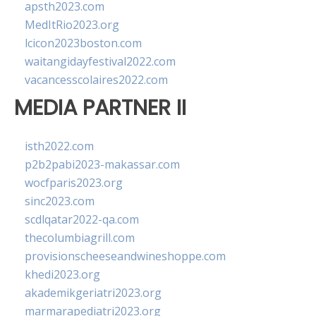
apsth2023.com
MedItRio2023.org
lcicon2023boston.com
waitangidayfestival2022.com
vacancesscolaires2022.com
MEDIA PARTNER II
isth2022.com
p2b2pabi2023-makassar.com
wocfparis2023.org
sinc2023.com
scdlqatar2022-qa.com
thecolumbiagrill.com
provisionscheeseandwineshoppe.com
khedi2023.org
akademikgeriatri2023.org
marmarapediatri2023.org