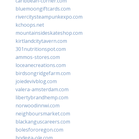
caribbean-corner.com
bluemoongiftcards.com
rivercitysteampunkexpo.com
kchoops.net
mountainsideskateshop.com
kirtlandcitytavern.com
301nutritionspot.com
ammos-stores.com
loceanecreations.com
birdsongridgefarm.com
joiedevivblog.com
valera-amsterdam.com
libertybrandhemp.com
norwoodinnwi.com
neighboursmarket.com
blackanguscareers.com
bolesfororegon.com
bodega-ole.com