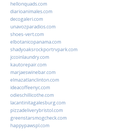
hellonquads.com
diarioanimales.com
decogaleri.com
unavozparadios.com
shoes-vert.com
elbotanicopanama.com
shadyoaksrockportrvpark.com
jccoinlaundry.com
kautorepair.com
marjaeswinebar.com
elmazatlanclinton.com
ideacoffeenyc.com
odieschillicothe.com
lacantinitagalesburg.com
pizzadeliverybristol.com
greenstarsmogcheck.com
happypawspl.com