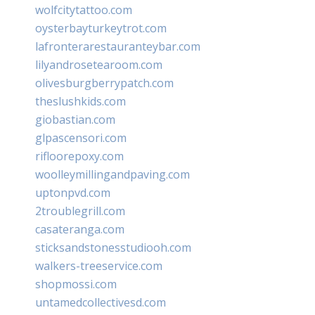
wolfcitytattoo.com
oysterbayturkeytrot.com
lafronterarestauranteybar.com
lilyandrosetearoom.com
olivesburgberrypatch.com
theslushkids.com
giobastian.com
glpascensori.com
rifloorepoxy.com
woolleymillingandpaving.com
uptonpvd.com
2troublegrill.com
casateranga.com
sticksandstonesstudiooh.com
walkers-treeservice.com
shopmossi.com
untamedcollectivesd.com