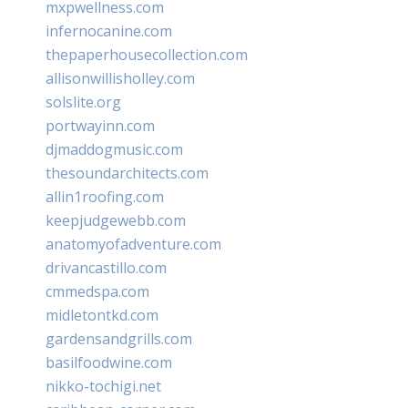
mxpwellness.com
infernocanine.com
thepaperhousecollection.com
allisonwillisholley.com
solslite.org
portwayinn.com
djmaddogmusic.com
thesoundarchitects.com
allin1roofing.com
keepjudgewebb.com
anatomyofadventure.com
drivancastillo.com
cmmedspa.com
midletontkd.com
gardensandgrills.com
basilfoodwine.com
nikko-tochigi.net