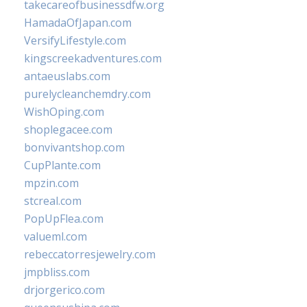
takecareofbusinessdfw.org
HamadaOfJapan.com
VersifyLifestyle.com
kingscreekadventures.com
antaeuslabs.com
purelycleanchemdry.com
WishOping.com
shoplegacee.com
bonvivantshop.com
CupPlante.com
mpzin.com
stcreal.com
PopUpFlea.com
valueml.com
rebeccatorresjewelry.com
jmpbliss.com
drjorgerico.com