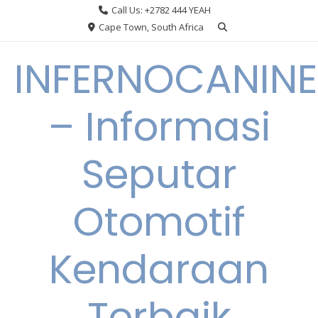
Skip
Call Us: +2782 444 YEAH
to
Cape Town, South Africa
content
INFERNOCANINE
– Informasi
Seputar
Otomotif
Kendaraan
Terbaik