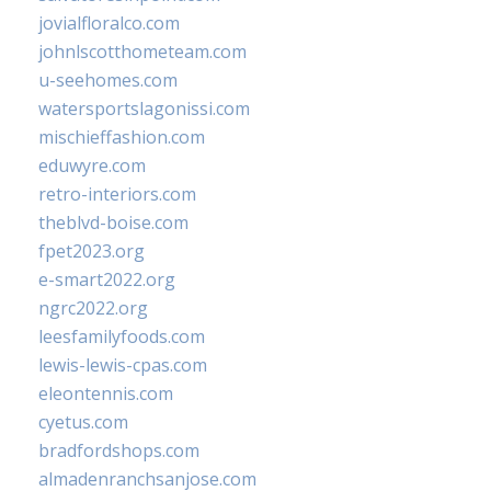
jovialfloralco.com
johnlscotthometeam.com
u-seehomes.com
watersportslagonissi.com
mischieffashion.com
eduwyre.com
retro-interiors.com
theblvd-boise.com
fpet2023.org
e-smart2022.org
ngrc2022.org
leesfamilyfoods.com
lewis-lewis-cpas.com
eleontennis.com
cyetus.com
bradfordshops.com
almadenranchsanjose.com