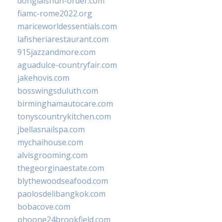
donglaishun-order.com
fiamc-rome2022.org
mariceworldessentials.com
lafisheriarestaurant.com
915jazzandmore.com
aguadulce-countryfair.com
jakehovis.com
bosswingsduluth.com
birminghamautocare.com
tonyscountrykitchen.com
jbellasnailspa.com
mychaihouse.com
alvisgrooming.com
thegeorginaestate.com
blythewoodseafood.com
paolosdelibangkok.com
bobacove.com
phoone24brookfield.com