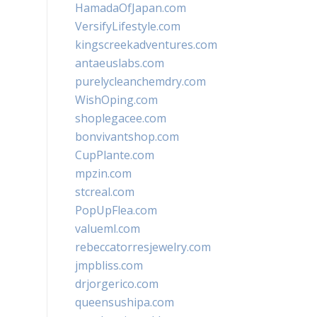
HamadaOfJapan.com
VersifyLifestyle.com
kingscreekadventures.com
antaeuslabs.com
purelycleanchemdry.com
WishOping.com
shoplegacee.com
bonvivantshop.com
CupPlante.com
mpzin.com
stcreal.com
PopUpFlea.com
valueml.com
rebeccatorresjewelry.com
jmpbliss.com
drjorgerico.com
queensushipa.com