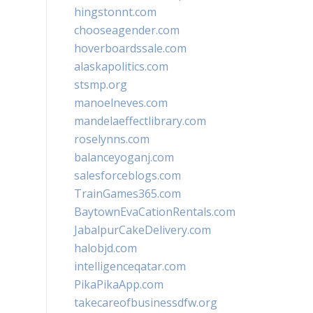
hingstonnt.com
chooseagender.com
hoverboardssale.com
alaskapolitics.com
stsmp.org
manoelneves.com
mandelaeffectlibrary.com
roselynns.com
balanceyoganj.com
salesforceblogs.com
TrainGames365.com
BaytownEvaCationRentals.com
JabalpurCakeDelivery.com
halobjd.com
intelligenceqatar.com
PikaPikaApp.com
takecareofbusinessdfw.org