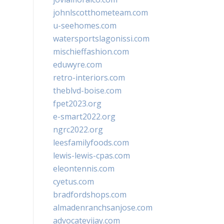
johnlscotthometeam.com
u-seehomes.com
watersportslagonissi.com
mischieffashion.com
eduwyre.com
retro-interiors.com
theblvd-boise.com
fpet2023.org
e-smart2022.org
ngrc2022.org
leesfamilyfoods.com
lewis-lewis-cpas.com
eleontennis.com
cyetus.com
bradfordshops.com
almadenranchsanjose.com
advocatevijay.com