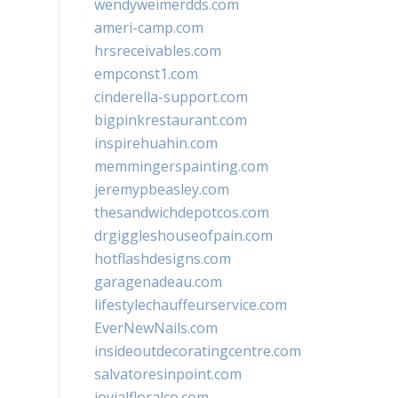
wendyweimerdds.com
ameri-camp.com
hrsreceivables.com
empconst1.com
cinderella-support.com
bigpinkrestaurant.com
inspirehuahin.com
memmingerspainting.com
jeremypbeasley.com
thesandwichdepotcos.com
drgiggleshouseofpain.com
hotflashdesigns.com
garagenadeau.com
lifestylechauffeurservice.com
EverNewNails.com
insideoutdecoratingcentre.com
salvatoresinpoint.com
jovialfloralco.com