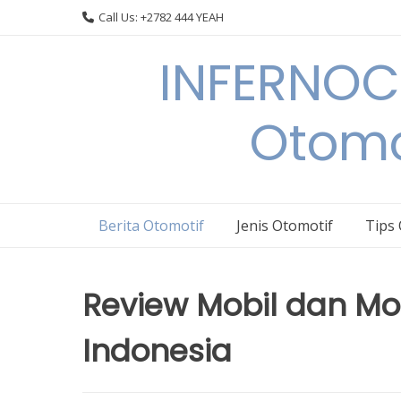
Skip
Call Us: +2782 444 YEAH
to
content
INFERNOCA
Otomo
Berita Otomotif
Jenis Otomotif
Tips
Review Mobil dan Mot
Indonesia