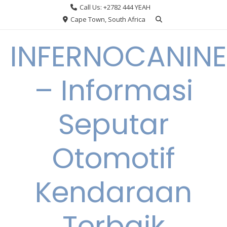
Skip
Call Us: +2782 444 YEAH
to
Cape Town, South Africa
content
INFERNOCANINE
– Informasi
Seputar
Otomotif
Kendaraan
Terbaik