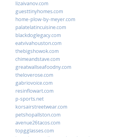
lizaivanov.com
guesttinyhomes.com
home-plow-by-meyer.com
palatelatincuisine.com
blackdoglegacy.com
eatvivahouston.com
thebigshowok.com
chimeandstave.com
greatwallseafoodny.com
theloverose.com
gabriovoice.com
resinflowart.com
p-sports.net
korsairstreetwear.com
petshopallston.com
avenue26tacos.com
topgglasses.com