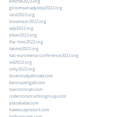
emchie2023.org
girisimselradyoloji2022.org
utcd2022.org
biosensor2022.org
ialp2022.org
klivet2022.org
ifac-hms2022.org
taoms2022.org
iias-euromena-conference2022.org
ivd2022.org
csity2022.org
ibsarstudyabroad.com
bennusehgall.com
tsecincinnati.com
roderconstructiongroup.com
plazabatai.com
hawkscayresort.com
hellonquads.com