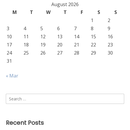
August 2026
M
T
W
T
F
S
S
1
2
3
4
5
6
7
8
9
10
11
12
13
14
15
16
17
18
19
20
21
22
23
24
25
26
27
28
29
30
31
« Mar
Search
for:
Recent Posts