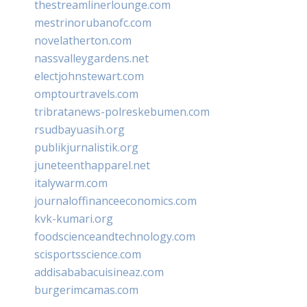
thestreamlinerlounge.com
mestrinorubanofc.com
novelatherton.com
nassvalleygardens.net
electjohnstewart.com
omptourtravels.com
tribratanews-polreskebumen.com
rsudbayuasih.org
publikjurnalistik.org
juneteenthapparel.net
italywarm.com
journaloffinanceeconomics.com
kvk-kumari.org
foodscienceandtechnology.com
scisportsscience.com
addisababacuisineaz.com
burgerimcamas.com