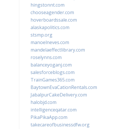
hingstonnt.com
chooseagender.com
hoverboardssale.com
alaskapolitics.com
stsmp.org
manoelneves.com
mandelaeffectlibrary.com
roselynns.com
balanceyoganj.com
salesforceblogs.com
TrainGames365.com
BaytownEvaCationRentals.com
JabalpurCakeDelivery.com
halobjd.com
intelligenceqatar.com
PikaPikaApp.com
takecareofbusinessdfw.org