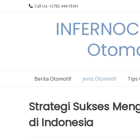
Skip
Call Us: +2782 444 YEAH
to
content
INFERNOCA
Otomo
Berita Otomotif
Jenis Otomotif
Tips
Strategi Sukses Men
di Indonesia