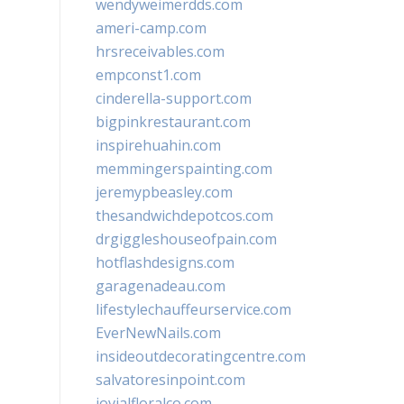
wendyweimerdds.com
ameri-camp.com
hrsreceivables.com
empconst1.com
cinderella-support.com
bigpinkrestaurant.com
inspirehuahin.com
memmingerspainting.com
jeremypbeasley.com
thesandwichdepotcos.com
drgiggleshouseofpain.com
hotflashdesigns.com
garagenadeau.com
lifestylechauffeurservice.com
EverNewNails.com
insideoutdecoratingcentre.com
salvatoresinpoint.com
jovialfloralco.com