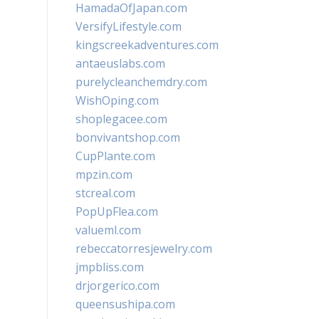
HamadaOfJapan.com
VersifyLifestyle.com
kingscreekadventures.com
antaeuslabs.com
purelycleanchemdry.com
WishOping.com
shoplegacee.com
bonvivantshop.com
CupPlante.com
mpzin.com
stcreal.com
PopUpFlea.com
valueml.com
rebeccatorresjewelry.com
jmpbliss.com
drjorgerico.com
queensushipa.com