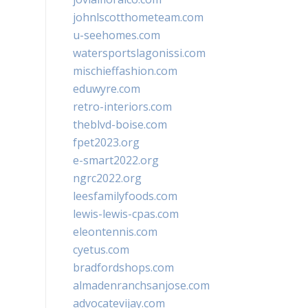
johnlscotthometeam.com
u-seehomes.com
watersportslagonissi.com
mischieffashion.com
eduwyre.com
retro-interiors.com
theblvd-boise.com
fpet2023.org
e-smart2022.org
ngrc2022.org
leesfamilyfoods.com
lewis-lewis-cpas.com
eleontennis.com
cyetus.com
bradfordshops.com
almadenranchsanjose.com
advocatevijay.com