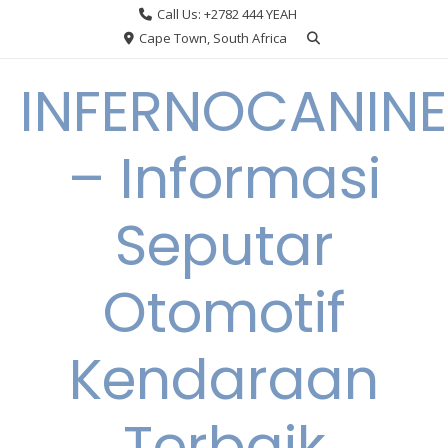
Skip
Call Us: +2782 444 YEAH
to
Cape Town, South Africa
content
INFERNOCANINE
– Informasi
Seputar
Otomotif
Kendaraan
Terbaik