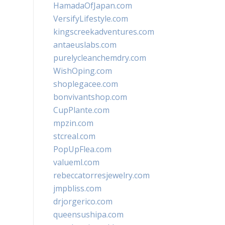
HamadaOfJapan.com
VersifyLifestyle.com
kingscreekadventures.com
antaeuslabs.com
purelycleanchemdry.com
WishOping.com
shoplegacee.com
bonvivantshop.com
CupPlante.com
mpzin.com
stcreal.com
PopUpFlea.com
valueml.com
rebeccatorresjewelry.com
jmpbliss.com
drjorgerico.com
queensushipa.com