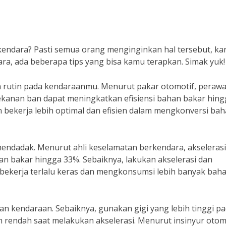
rkendara? Pasti semua orang menginginkan hal tersebut, ka
a, ada beberapa tips yang bisa kamu terapkan. Simak yuk!
 rutin pada kendaraanmu. Menurut pakar otomotif, peraw
n tekanan ban dapat meningkatkan efisiensi bahan bakar hin
n bekerja lebih optimal dan efisien dalam mengkonversi ba
mendadak. Menurut ahli keselamatan berkendara, akseleras
n bakar hingga 33%. Sebaiknya, lakukan akselerasi dan
 bekerja terlalu keras dan mengkonsumsi lebih banyak bah
tan kendaraan. Sebaiknya, gunakan gigi yang lebih tinggi p
 rendah saat melakukan akselerasi. Menurut insinyur otomo