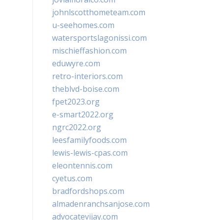
johnlscotthometeam.com
u-seehomes.com
watersportslagonissi.com
mischieffashion.com
eduwyre.com
retro-interiors.com
theblvd-boise.com
fpet2023.org
e-smart2022.org
ngrc2022.org
leesfamilyfoods.com
lewis-lewis-cpas.com
eleontennis.com
cyetus.com
bradfordshops.com
almadenranchsanjose.com
advocatevijay.com