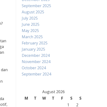
September 2025
August 2025
July 2025
n?
June 2025
May 2025
March 2025
atan
February 2025
gga
January 2025
han
December 2024
November 2024
October 2024
i dan
September 2024
an
August 2026
M
T
W
T
F
S
S
ada
tif,
1
2