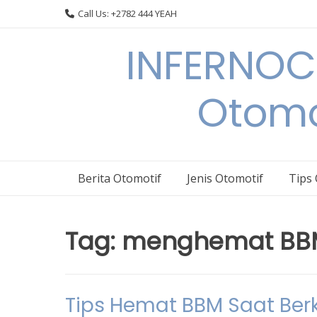
Skip
Call Us: +2782 444 YEAH
to
content
INFERNOCA
Otomo
Berita Otomotif
Jenis Otomotif
Tips
Tag:
menghemat BB
Tips Hemat BBM Saat Ber