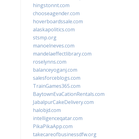
hingstonnt.com
chooseagender.com
hoverboardssale.com
alaskapolitics.com
stsmp.org
manoelneves.com
mandelaeffectlibrary.com
roselynns.com
balanceyoganj.com
salesforceblogs.com
TrainGames365.com
BaytownEvaCationRentals.com
JabalpurCakeDelivery.com
halobjd.com
intelligenceqatar.com
PikaPikaApp.com
takecareofbusinessdfw.org