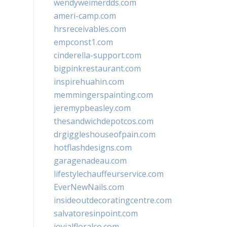
wendyweimerdds.com
ameri-camp.com
hrsreceivables.com
empconst1.com
cinderella-support.com
bigpinkrestaurant.com
inspirehuahin.com
memmingerspainting.com
jeremypbeasley.com
thesandwichdepotcos.com
drgiggleshouseofpain.com
hotflashdesigns.com
garagenadeau.com
lifestylechauffeurservice.com
EverNewNails.com
insideoutdecoratingcentre.com
salvatoresinpoint.com
jovialfloralco.com