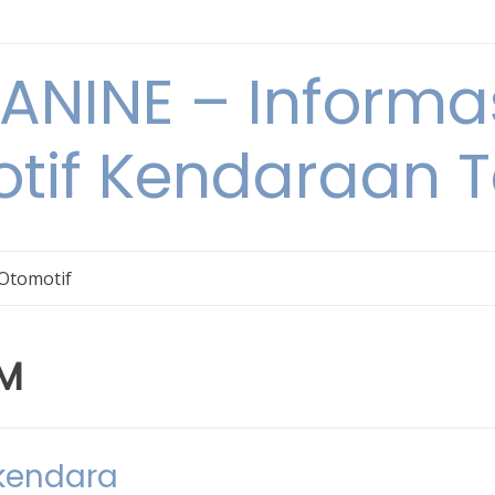
NINE – Informa
tif Kendaraan T
 Otomotif
M
kendara