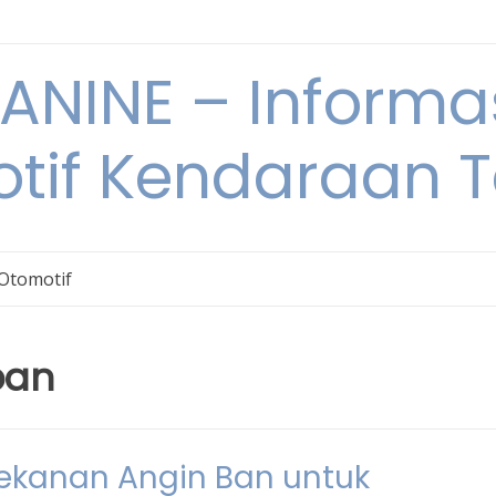
NINE – Informa
tif Kendaraan T
 Otomotif
ban
kanan Angin Ban untuk