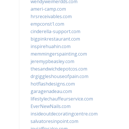
wendyweimerdds.com
ameri-camp.com
hrsreceivables.com
empconst1.com
cinderella-support.com
bigpinkrestaurant.com
inspirehuahin.com
memmingerspainting.com
jeremypbeasley.com
thesandwichdepotcos.com
drgiggleshouseofpain.com
hotflashdesigns.com
garagenadeau.com
lifestylechauffeurservice.com
EverNewNails.com
insideoutdecoratingcentre.com
salvatoresinpoint.com
jovialfloralco.com