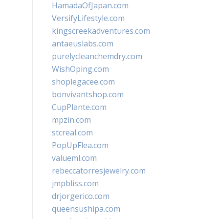
HamadaOfJapan.com
VersifyLifestyle.com
kingscreekadventures.com
antaeuslabs.com
purelycleanchemdry.com
WishOping.com
shoplegacee.com
bonvivantshop.com
CupPlante.com
mpzin.com
stcreal.com
PopUpFlea.com
valueml.com
rebeccatorresjewelry.com
jmpbliss.com
drjorgerico.com
queensushipa.com