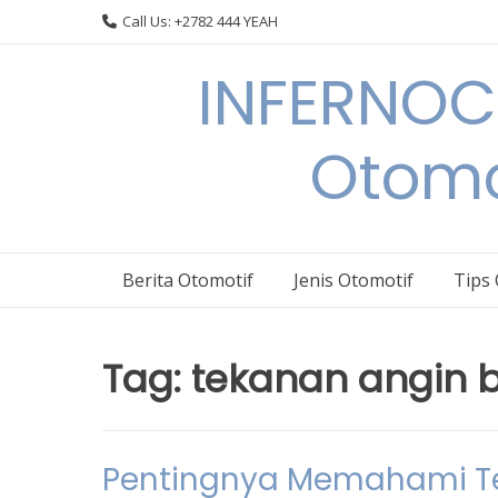
Skip
Call Us: +2782 444 YEAH
to
content
INFERNOCA
Otomo
Berita Otomotif
Jenis Otomotif
Tips
Tag:
tekanan angin 
Pentingnya Memahami Te