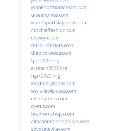
johnlscotthometeam.com
u-seehomes.com
watersportslagonissi.com
mischieffashion.com
eduwyre.com
retro-interiors.com
theblvd-boise.com
fpet2023.org
e-smart2022.org
ngrc2022.org
leesfamilyfoods.com
lewis-lewis-cpas.com
eleontennis.com
cyetus.com
bradfordshops.com
almadenranchsanjose.com
advocatevijay.com