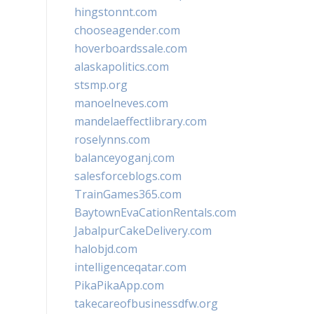
hingstonnt.com
chooseagender.com
hoverboardssale.com
alaskapolitics.com
stsmp.org
manoelneves.com
mandelaeffectlibrary.com
roselynns.com
balanceyoganj.com
salesforceblogs.com
TrainGames365.com
BaytownEvaCationRentals.com
JabalpurCakeDelivery.com
halobjd.com
intelligenceqatar.com
PikaPikaApp.com
takecareofbusinessdfw.org