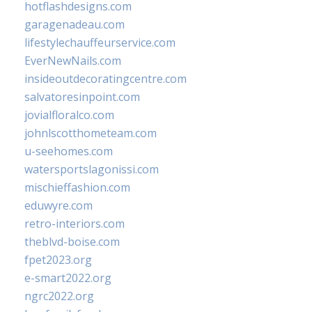
hotflashdesigns.com
garagenadeau.com
lifestylechauffeurservice.com
EverNewNails.com
insideoutdecoratingcentre.com
salvatoresinpoint.com
jovialfloralco.com
johnlscotthometeam.com
u-seehomes.com
watersportslagonissi.com
mischieffashion.com
eduwyre.com
retro-interiors.com
theblvd-boise.com
fpet2023.org
e-smart2022.org
ngrc2022.org