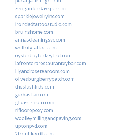
pecanjackstogo.com
zengardendayspa.com
sparklejewelryinc.com
ironcladtattoostudio.com
bruinshome.com
annascleaningsvc.com
wolfcitytattoo.com
oysterbayturkeytrot.com
lafronterarestauranteybar.com
lilyandrosetearoom.com
olivesburgberrypatch.com
theslushkids.com
giobastian.com
glpascensori.com
rifloorepoxy.com
woolleymillingandpaving.com
uptonpvd.com
2troublegrill.com