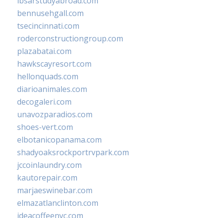
ibsarstudyabroad.com
bennusehgall.com
tsecincinnati.com
roderconstructiongroup.com
plazabatai.com
hawkscayresort.com
hellonquads.com
diarioanimales.com
decogaleri.com
unavozparadios.com
shoes-vert.com
elbotanicopanama.com
shadyoaksrockportrvpark.com
jccoinlaundry.com
kautorepair.com
marjaeswinebar.com
elmazatlanclinton.com
ideacoffeenyc.com