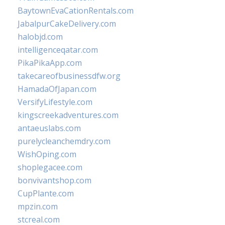
BaytownEvaCationRentals.com
JabalpurCakeDelivery.com
halobjd.com
intelligenceqatar.com
PikaPikaApp.com
takecareofbusinessdfw.org
HamadaOfJapan.com
VersifyLifestyle.com
kingscreekadventures.com
antaeuslabs.com
purelycleanchemdry.com
WishOping.com
shoplegacee.com
bonvivantshop.com
CupPlante.com
mpzin.com
stcreal.com