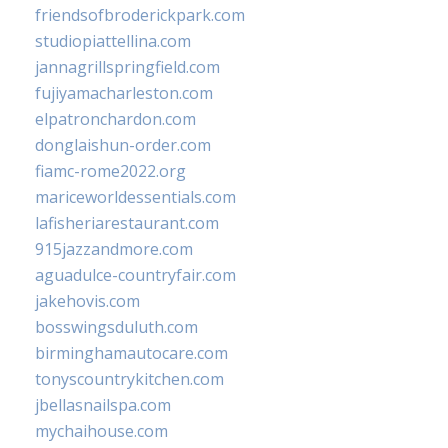
friendsofbroderickpark.com
studiopiattellina.com
jannagrillspringfield.com
fujiyamacharleston.com
elpatronchardon.com
donglaishun-order.com
fiamc-rome2022.org
mariceworldessentials.com
lafisheriarestaurant.com
915jazzandmore.com
aguadulce-countryfair.com
jakehovis.com
bosswingsduluth.com
birminghamautocare.com
tonyscountrykitchen.com
jbellasnailspa.com
mychaihouse.com