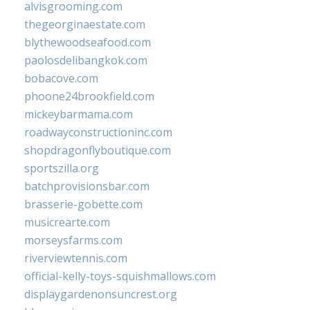
alvisgrooming.com
thegeorginaestate.com
blythewoodseafood.com
paolosdelibangkok.com
bobacove.com
phoone24brookfield.com
mickeybarmama.com
roadwayconstructioninc.com
shopdragonflyboutique.com
sportszilla.org
batchprovisionsbar.com
brasserie-gobette.com
musicrearte.com
morseysfarms.com
riverviewtennis.com
official-kelly-toys-squishmallows.com
displaygardenonsuncrest.org