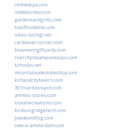
cmmedspa.com
midletontkd.com
gardensandgrills.com
basilfoodwine.com
nikko-tochigi.net
caribbean-corner.com
bluemoongiftcards.com
rivercitysteampunkexpo.com
kchoops.net
mountainsideskateshop.com
kirtlandcitytavern.com
301nutritionspot.com
ammos-stores.com
loceanecreations.com
birdsongridgefarm.com
joiedevivblog.com
valera-amsterdam.com