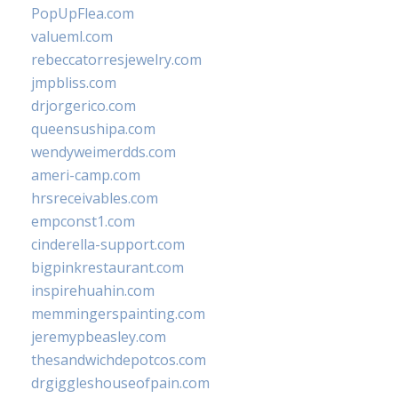
PopUpFlea.com
valueml.com
rebeccatorresjewelry.com
jmpbliss.com
drjorgerico.com
queensushipa.com
wendyweimerdds.com
ameri-camp.com
hrsreceivables.com
empconst1.com
cinderella-support.com
bigpinkrestaurant.com
inspirehuahin.com
memmingerspainting.com
jeremypbeasley.com
thesandwichdepotcos.com
drgiggleshouseofpain.com