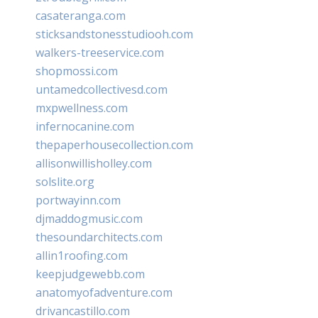
casateranga.com
sticksandstonesstudiooh.com
walkers-treeservice.com
shopmossi.com
untamedcollectivesd.com
mxpwellness.com
infernocanine.com
thepaperhousecollection.com
allisonwillisholley.com
solslite.org
portwayinn.com
djmaddogmusic.com
thesoundarchitects.com
allin1roofing.com
keepjudgewebb.com
anatomyofadventure.com
drivancastillo.com