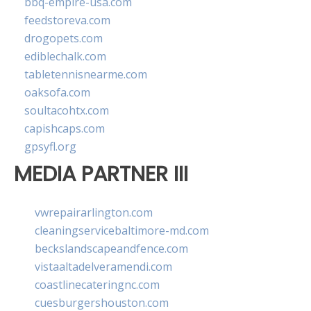
bbq-empire-usa.com
feedstoreva.com
drogopets.com
ediblechalk.com
tabletennisnearme.com
oaksofa.com
soultacohtx.com
capishcaps.com
gpsyfl.org
MEDIA PARTNER III
vwrepairarlington.com
cleaningservicebaltimore-md.com
beckslandscapeandfence.com
vistaaltadelveramendi.com
coastlinecateringnc.com
cuesburgershouston.com