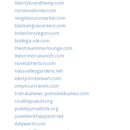
libertybrandhemp.com
norwoodinnwi.com
neighboursmarket.com
blackanguscareers.com
bolesfororegon.com
bodega-ole.com
thestreamlinerlounge.com
mestrinorubanofc.com
novelatherton.com
nassvalleygardens.net
electjohnstewart.com
omptourtravels.com
tribratanews-polreskebumen.com
rsudbayuasih.org
publikjurnalistik.org
juneteenthapparel.net
italywarm.com