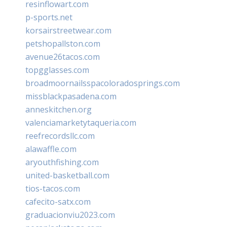
resinflowart.com
p-sports.net
korsairstreetwear.com
petshopallston.com
avenue26tacos.com
topgglasses.com
broadmoornailsspacoloradosprings.com
missblackpasadena.com
anneskitchen.org
valenciamarketytaqueria.com
reefrecordsllc.com
alawaffle.com
aryouthfishing.com
united-basketball.com
tios-tacos.com
cafecito-satx.com
graduacionviu2023.com