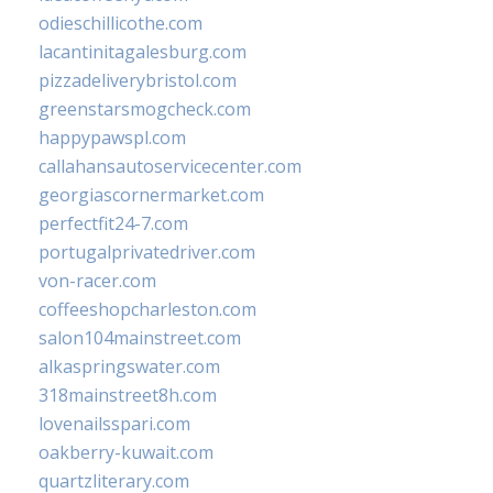
odieschillicothe.com
lacantinitagalesburg.com
pizzadeliverybristol.com
greenstarsmogcheck.com
happypawspl.com
callahansautoservicecenter.com
georgiascornermarket.com
perfectfit24-7.com
portugalprivatedriver.com
von-racer.com
coffeeshopcharleston.com
salon104mainstreet.com
alkaspringswater.com
318mainstreet8h.com
lovenailsspari.com
oakberry-kuwait.com
quartzliterary.com