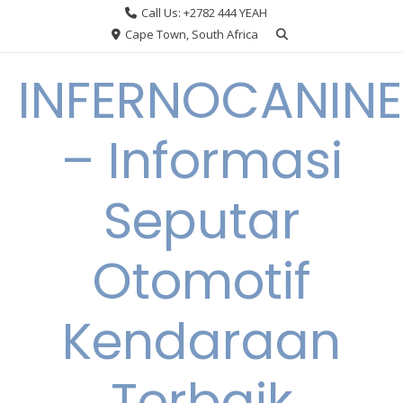
Skip
Call Us: +2782 444 YEAH
to
Cape Town, South Africa
content
INFERNOCANINE
– Informasi
Seputar
Otomotif
Kendaraan
Terbaik