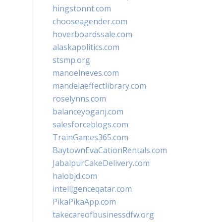
hingstonnt.com
chooseagender.com
hoverboardssale.com
alaskapolitics.com
stsmp.org
manoelneves.com
mandelaeffectlibrary.com
roselynns.com
balanceyoganj.com
salesforceblogs.com
TrainGames365.com
BaytownEvaCationRentals.com
JabalpurCakeDelivery.com
halobjd.com
intelligenceqatar.com
PikaPikaApp.com
takecareofbusinessdfw.org