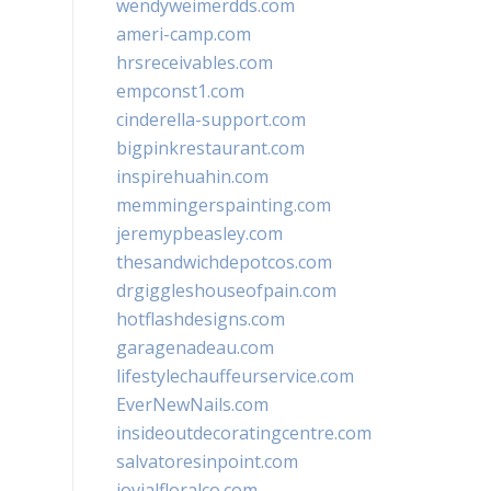
wendyweimerdds.com
ameri-camp.com
hrsreceivables.com
empconst1.com
cinderella-support.com
bigpinkrestaurant.com
inspirehuahin.com
memmingerspainting.com
jeremypbeasley.com
thesandwichdepotcos.com
drgiggleshouseofpain.com
hotflashdesigns.com
garagenadeau.com
lifestylechauffeurservice.com
EverNewNails.com
insideoutdecoratingcentre.com
salvatoresinpoint.com
jovialfloralco.com