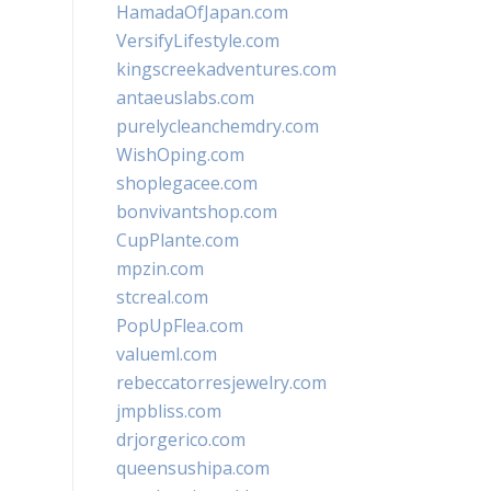
HamadaOfJapan.com
VersifyLifestyle.com
kingscreekadventures.com
antaeuslabs.com
purelycleanchemdry.com
WishOping.com
shoplegacee.com
bonvivantshop.com
CupPlante.com
mpzin.com
stcreal.com
PopUpFlea.com
valueml.com
rebeccatorresjewelry.com
jmpbliss.com
drjorgerico.com
queensushipa.com