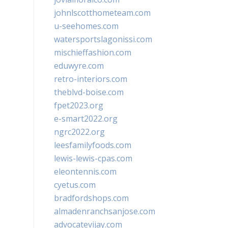
johnlscotthometeam.com
u-seehomes.com
watersportslagonissi.com
mischieffashion.com
eduwyre.com
retro-interiors.com
theblvd-boise.com
fpet2023.org
e-smart2022.org
ngrc2022.org
leesfamilyfoods.com
lewis-lewis-cpas.com
eleontennis.com
cyetus.com
bradfordshops.com
almadenranchsanjose.com
advocatevijay.com