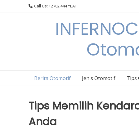
Skip
Call Us: +2782 444 YEAH
to
content
INFERNOCA
Otomo
Berita Otomotif
Jenis Otomotif
Tips
Tips Memilih Kendar
Anda