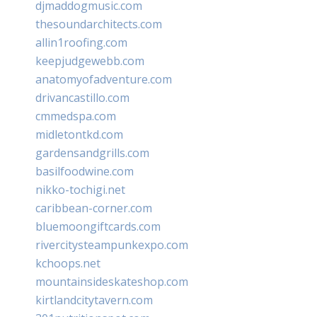
djmaddogmusic.com
thesoundarchitects.com
allin1roofing.com
keepjudgewebb.com
anatomyofadventure.com
drivancastillo.com
cmmedspa.com
midletontkd.com
gardensandgrills.com
basilfoodwine.com
nikko-tochigi.net
caribbean-corner.com
bluemoongiftcards.com
rivercitysteampunkexpo.com
kchoops.net
mountainsideskateshop.com
kirtlandcitytavern.com