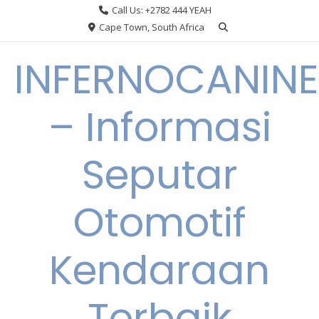
Skip
Call Us: +2782 444 YEAH
to
Cape Town, South Africa
content
INFERNOCANINE
– Informasi
Seputar
Otomotif
Kendaraan
Terbaik