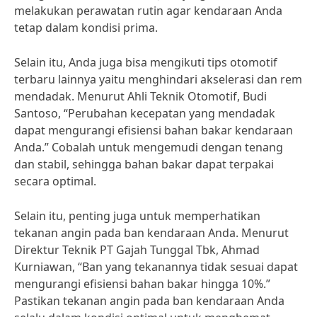
melakukan perawatan rutin agar kendaraan Anda
tetap dalam kondisi prima.
Selain itu, Anda juga bisa mengikuti tips otomotif
terbaru lainnya yaitu menghindari akselerasi dan rem
mendadak. Menurut Ahli Teknik Otomotif, Budi
Santoso, “Perubahan kecepatan yang mendadak
dapat mengurangi efisiensi bahan bakar kendaraan
Anda.” Cobalah untuk mengemudi dengan tenang
dan stabil, sehingga bahan bakar dapat terpakai
secara optimal.
Selain itu, penting juga untuk memperhatikan
tekanan angin pada ban kendaraan Anda. Menurut
Direktur Teknik PT Gajah Tunggal Tbk, Ahmad
Kurniawan, “Ban yang tekanannya tidak sesuai dapat
mengurangi efisiensi bahan bakar hingga 10%.”
Pastikan tekanan angin pada ban kendaraan Anda