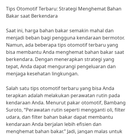
Tips Otomotif Terbaru: Strategi Menghemat Bahan
Bakar saat Berkendara
Saat ini, harga bahan bakar semakin mahal dan
menjadi beban bagi pengguna kendaraan bermotor.
Namun, ada beberapa tips otomotif terbaru yang
bisa membantu Anda menghemat bahan bakar saat
berkendara. Dengan menerapkan strategi yang
tepat, Anda dapat mengurangi pengeluaran dan
menjaga kesehatan lingkungan.
Salah satu tips otomotif terbaru yang bisa Anda
terapkan adalah melakukan perawatan rutin pada
kendaraan Anda. Menurut pakar otomotif, Bambang
Suroto, “Perawatan rutin seperti mengganti oli, filter
udara, dan filter bahan bakar dapat membantu
kendaraan Anda berjalan lebih efisien dan
menghemat bahan bakar.” Jadi, jangan malas untuk