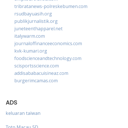
tribratanews-polreskebumen.com
rsudbayuasih.org
publikjurnalistik.org
juneteenthapparel.net
italywarm.com
journaloffinanceeconomics.com
kvk-kumari.org
foodscienceandtechnology.com
scisportsscience.com
addisababacuisineaz.com
burgerimcamas.com
ADS
keluaran taiwan
Toto Macau 5D