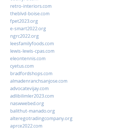
retro-interiors.com
theblvd-boise.com
fpet2023.org
e-smart2022.org
ngrc2022.org
leesfamilyfoods.com
lewis-lewis-cpas.com
eleontennis.com
cyetus.com
bradfordshops.com
almadenranchsanjose.com
advocatevijay.com
adlibilimler2023.com
naswwebed.org
balithut-manado.org
alteregotradingcompany.org
aprce2022.com