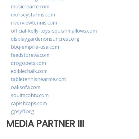
musicrearte.com
morseysfarms.com
riverviewtennis.com
official-kelly-toys-squishmallows.com
displaygardenonsuncrest.org
bbq-empire-usa.com
feedstoreva.com
drogopets.com
ediblechalk.com
tabletennisnearme.com
oaksofa.com
soultacohtx.com
capishcaps.com
gpsyfl.org
MEDIA PARTNER III