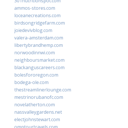
301nutritionspot.com
ammos-stores.com
loceanecreations.com
birdsongridgefarm.com
joiedevivblog.com
valera-amsterdam.com
libertybrandhemp.com
norwoodinnwi.com
neighboursmarket.com
blackanguscareers.com
bolesfororegon.com
bodega-ole.com
thestreamlinerlounge.com
mestrinorubanofc.com
novelatherton.com
nassvalleygardens.net
electjohnstewart.com
omptourtravels.com