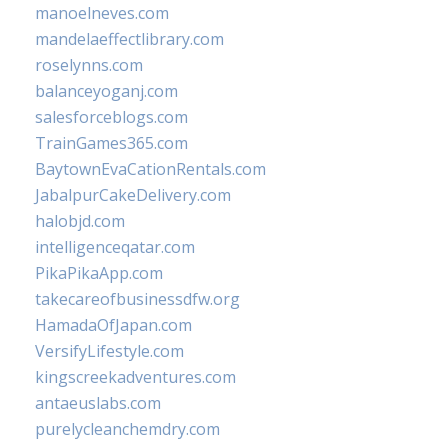
manoelneves.com
mandelaeffectlibrary.com
roselynns.com
balanceyoganj.com
salesforceblogs.com
TrainGames365.com
BaytownEvaCationRentals.com
JabalpurCakeDelivery.com
halobjd.com
intelligenceqatar.com
PikaPikaApp.com
takecareofbusinessdfw.org
HamadaOfJapan.com
VersifyLifestyle.com
kingscreekadventures.com
antaeuslabs.com
purelycleanchemdry.com