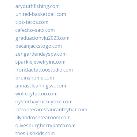
aryouthfishing.com
united-basketball.com
tios-tacos.com
cafecito-satx.com
graduacionviu2023.com
pecanjackstogo.com
zengardendayspa.com
sparklejewelryinc.com
ironcladtattoostudio.com
bruinshome.com
annascleaningsvc.com
wolfcitytattoo.com
oysterbayturkeytrot.com
lafronterarestauranteybar.com
lilyandrosetearoom.com
olivesburgberrypatch.com
theslushkids.com