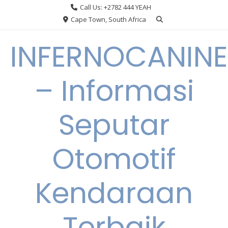
Skip
Call Us: +2782 444 YEAH
to
Cape Town, South Africa
content
INFERNOCANINE
– Informasi
Seputar
Otomotif
Kendaraan
Terbaik