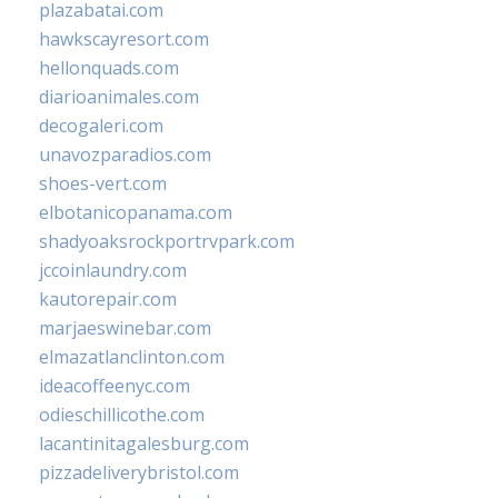
plazabatai.com
hawkscayresort.com
hellonquads.com
diarioanimales.com
decogaleri.com
unavozparadios.com
shoes-vert.com
elbotanicopanama.com
shadyoaksrockportrvpark.com
jccoinlaundry.com
kautorepair.com
marjaeswinebar.com
elmazatlanclinton.com
ideacoffeenyc.com
odieschillicothe.com
lacantinitagalesburg.com
pizzadeliverybristol.com