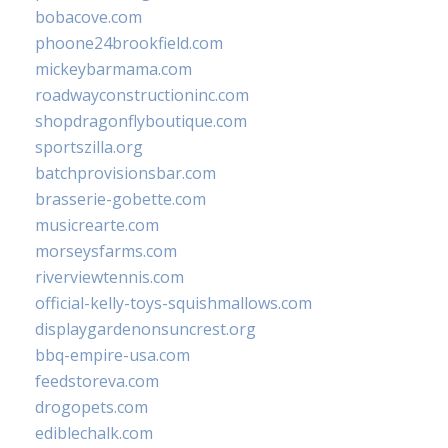
bobacove.com
phoone24brookfield.com
mickeybarmama.com
roadwayconstructioninc.com
shopdragonflyboutique.com
sportszilla.org
batchprovisionsbar.com
brasserie-gobette.com
musicrearte.com
morseysfarms.com
riverviewtennis.com
official-kelly-toys-squishmallows.com
displaygardenonsuncrest.org
bbq-empire-usa.com
feedstoreva.com
drogopets.com
ediblechalk.com