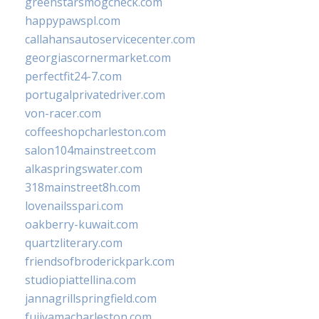
greenstarsmogcheck.com
happypawspl.com
callahansautoservicecenter.com
georgiascornermarket.com
perfectfit24-7.com
portugalprivatedriver.com
von-racer.com
coffeeshopcharleston.com
salon104mainstreet.com
alkaspringswater.com
318mainstreet8h.com
lovenailsspari.com
oakberry-kuwait.com
quartzliterary.com
friendsofbroderickpark.com
studiopiattellina.com
jannagrillspringfield.com
fujiyamacharleston.com