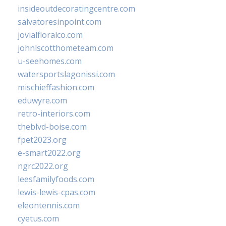
insideoutdecoratingcentre.com
salvatoresinpoint.com
jovialfloralco.com
johnlscotthometeam.com
u-seehomes.com
watersportslagonissi.com
mischieffashion.com
eduwyre.com
retro-interiors.com
theblvd-boise.com
fpet2023.org
e-smart2022.org
ngrc2022.org
leesfamilyfoods.com
lewis-lewis-cpas.com
eleontennis.com
cyetus.com