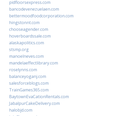
pidfloorsexpress.com
bancodevenezuelaen.com
bettermoodfoodcorporation.com
hingstonnt.com
chooseagender.com
hoverboardssale.com
alaskapolitics.com
stsmp.org
manoelneves.com
mandelaeffectlibrary.com
roselynns.com
balanceyoganj.com
salesforceblogs.com
TrainGames365.com
BaytownEvaCationRentals.com
JabalpurCakeDelivery.com
halobjd.com