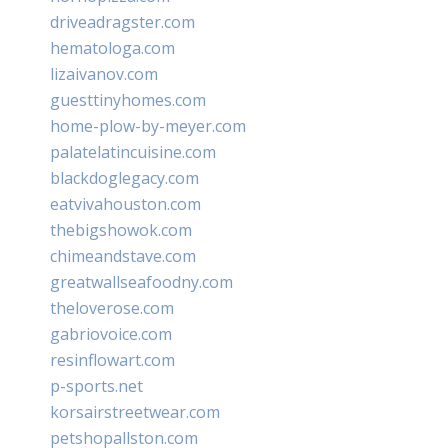
driveadragster.com
hematologa.com
lizaivanov.com
guesttinyhomes.com
home-plow-by-meyer.com
palatelatincuisine.com
blackdoglegacy.com
eatvivahouston.com
thebigshowok.com
chimeandstave.com
greatwallseafoodny.com
theloverose.com
gabriovoice.com
resinflowart.com
p-sports.net
korsairstreetwear.com
petshopallston.com