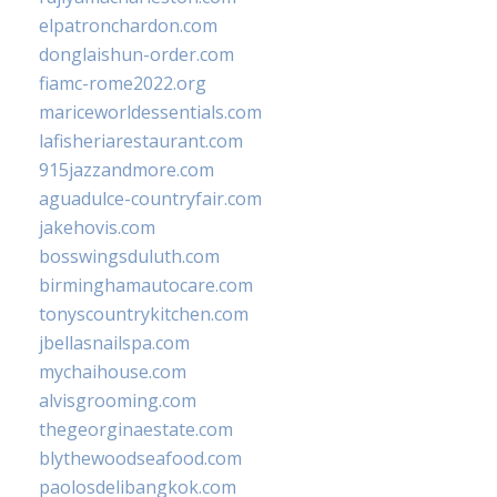
elpatronchardon.com
donglaishun-order.com
fiamc-rome2022.org
mariceworldessentials.com
lafisheriarestaurant.com
915jazzandmore.com
aguadulce-countryfair.com
jakehovis.com
bosswingsduluth.com
birminghamautocare.com
tonyscountrykitchen.com
jbellasnailspa.com
mychaihouse.com
alvisgrooming.com
thegeorginaestate.com
blythewoodseafood.com
paolosdelibangkok.com