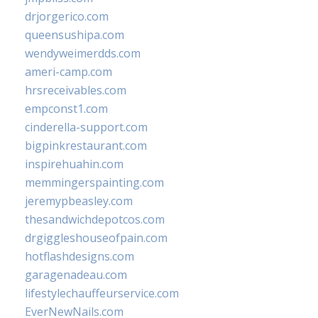
drjorgerico.com
queensushipa.com
wendyweimerdds.com
ameri-camp.com
hrsreceivables.com
empconst1.com
cinderella-support.com
bigpinkrestaurant.com
inspirehuahin.com
memmingerspainting.com
jeremypbeasley.com
thesandwichdepotcos.com
drgiggleshouseofpain.com
hotflashdesigns.com
garagenadeau.com
lifestylechauffeurservice.com
EverNewNails.com