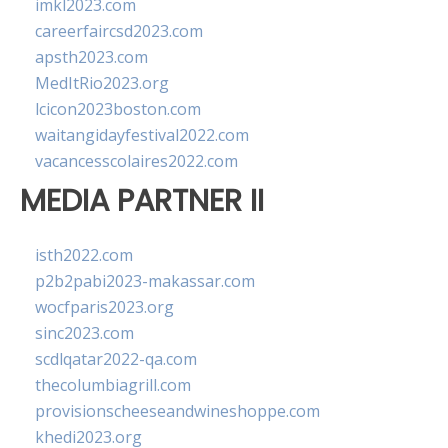
imkl2023.com
careerfaircsd2023.com
apsth2023.com
MedItRio2023.org
lcicon2023boston.com
waitangidayfestival2022.com
vacancesscolaires2022.com
MEDIA PARTNER II
isth2022.com
p2b2pabi2023-makassar.com
wocfparis2023.org
sinc2023.com
scdlqatar2022-qa.com
thecolumbiagrill.com
provisionscheeseandwineshoppe.com
khedi2023.org