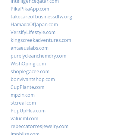
intelligenceqatar.com
PikaPikaApp.com
takecareofbusinessdfw.org
HamadaOfJapan.com
VersifyLifestyle.com
kingscreekadventures.com
antaeuslabs.com
purelycleanchemdry.com
WishOping.com
shoplegacee.com
bonvivantshop.com
CupPlante.com
mpzin.com
stcreal.com
PopUpFlea.com
valueml.com
rebeccatorresjewelry.com
jmpbliss.com