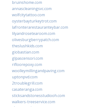
bruinshome.com
annascleaningsvc.com
wolfcitytattoo.com
oysterbayturkeytrot.com
lafronterarestauranteybar.com
lilyandrosetearoom.com
olivesburgberrypatch.com
theslushkids.com
giobastian.com
glpascensori.com
rifloorepoxy.com
woolleymillingandpaving.com
uptonpvd.com
2troublegrill.com
casateranga.com
sticksandstonesstudiooh.com
walkers-treeservice.com