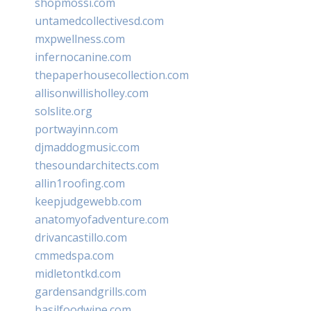
shopmossi.com
untamedcollectivesd.com
mxpwellness.com
infernocanine.com
thepaperhousecollection.com
allisonwillisholley.com
solslite.org
portwayinn.com
djmaddogmusic.com
thesoundarchitects.com
allin1roofing.com
keepjudgewebb.com
anatomyofadventure.com
drivancastillo.com
cmmedspa.com
midletontkd.com
gardensandgrills.com
basilfoodwine.com