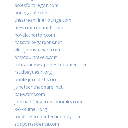
bolesfororegon.com
bodega-ole.com
thestreamlinerlounge.com
mestrinorubanofc.com
novelatherton.com
nassvalleygardens.net
electjohnstewart.com
omptourtravels.com
tribratanews-polreskebumen.com
rsudbayuasih.org
publikjurnalistik.org
juneteenthapparel.net
italywarm.com
journaloffinanceeconomics.com
kvk-kumari.org
foodscienceandtechnology.com
scisportsscience.com