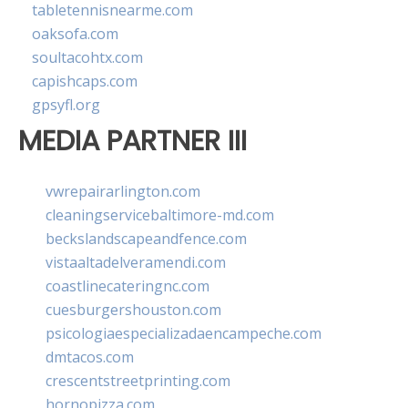
tabletennisnearme.com
oaksofa.com
soultacohtx.com
capishcaps.com
gpsyfl.org
MEDIA PARTNER III
vwrepairarlington.com
cleaningservicebaltimore-md.com
beckslandscapeandfence.com
vistaaltadelveramendi.com
coastlinecateringnc.com
cuesburgershouston.com
psicologiaespecializadaencampeche.com
dmtacos.com
crescentstreetprinting.com
hornopizza.com