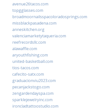
avenue26tacos.com
topgglasses.com
broadmoornailsspacoloradosprings.com
missblackpasadena.com
anneskitchen.org
valenciamarketytaqueria.com
reefrecordsllc.com
alawaffle.com
aryouthfishing.com
united-basketball.com
tios-tacos.com
cafecito-satx.com
graduacionviu2023.com
pecanjackstogo.com
zengardendayspa.com
sparklejewelryinc.com
ironcladtattoostudio.com