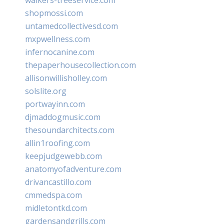
shopmossi.com
untamedcollectivesd.com
mxpwellness.com
infernocanine.com
thepaperhousecollection.com
allisonwillisholley.com
solslite.org
portwayinn.com
djmaddogmusic.com
thesoundarchitects.com
allin1roofing.com
keepjudgewebb.com
anatomyofadventure.com
drivancastillo.com
cmmedspa.com
midletontkd.com
gardensandgrills.com