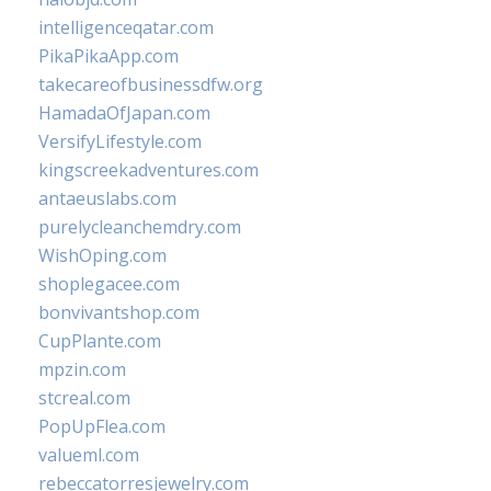
intelligenceqatar.com
PikaPikaApp.com
takecareofbusinessdfw.org
HamadaOfJapan.com
VersifyLifestyle.com
kingscreekadventures.com
antaeuslabs.com
purelycleanchemdry.com
WishOping.com
shoplegacee.com
bonvivantshop.com
CupPlante.com
mpzin.com
stcreal.com
PopUpFlea.com
valueml.com
rebeccatorresjewelry.com