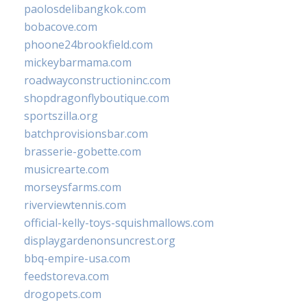
paolosdelibangkok.com
bobacove.com
phoone24brookfield.com
mickeybarmama.com
roadwayconstructioninc.com
shopdragonflyboutique.com
sportszilla.org
batchprovisionsbar.com
brasserie-gobette.com
musicrearte.com
morseysfarms.com
riverviewtennis.com
official-kelly-toys-squishmallows.com
displaygardenonsuncrest.org
bbq-empire-usa.com
feedstoreva.com
drogopets.com