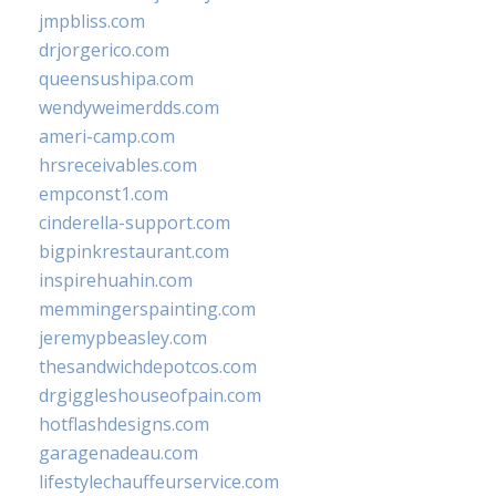
jmpbliss.com
drjorgerico.com
queensushipa.com
wendyweimerdds.com
ameri-camp.com
hrsreceivables.com
empconst1.com
cinderella-support.com
bigpinkrestaurant.com
inspirehuahin.com
memmingerspainting.com
jeremypbeasley.com
thesandwichdepotcos.com
drgiggleshouseofpain.com
hotflashdesigns.com
garagenadeau.com
lifestylechauffeurservice.com