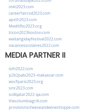
forumausape2023.com
imkl2023.com
careerfaircsd2023.com
apsth2023.com
MedItRio2023.org
lcicon2023boston.com
waitangidayfestival2022.com
vacancesscolaires2022.com
MEDIA PARTNER II
isth2022.com
p2b2pabi2023-makassar.com
wocfparis2023.org
sinc2023.com
scdlqatar2022-qa.com
thecolumbiagrill.com
provisionscheeseandwineshoppe.com