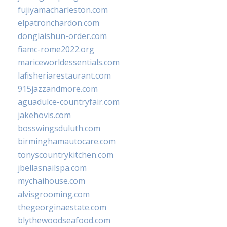
fujiyamacharleston.com
elpatronchardon.com
donglaishun-order.com
fiamc-rome2022.org
mariceworldessentials.com
lafisheriarestaurant.com
915jazzandmore.com
aguadulce-countryfair.com
jakehovis.com
bosswingsduluth.com
birminghamautocare.com
tonyscountrykitchen.com
jbellasnailspa.com
mychaihouse.com
alvisgrooming.com
thegeorginaestate.com
blythewoodseafood.com