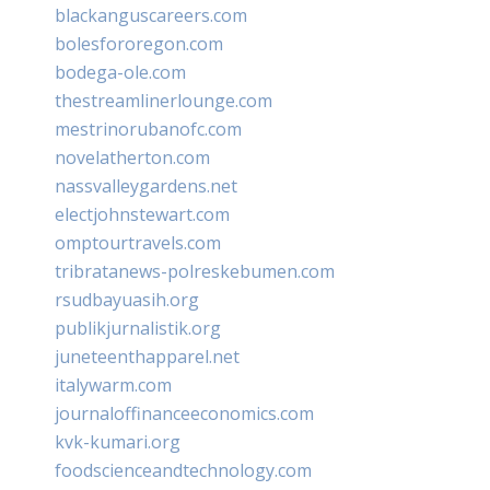
blackanguscareers.com
bolesfororegon.com
bodega-ole.com
thestreamlinerlounge.com
mestrinorubanofc.com
novelatherton.com
nassvalleygardens.net
electjohnstewart.com
omptourtravels.com
tribratanews-polreskebumen.com
rsudbayuasih.org
publikjurnalistik.org
juneteenthapparel.net
italywarm.com
journaloffinanceeconomics.com
kvk-kumari.org
foodscienceandtechnology.com