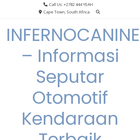
Skip
Call Us: +2782 444 YEAH
to
Cape Town, South Africa
content
INFERNOCANINE
– Informasi
Seputar
Otomotif
Kendaraan
Terbaik