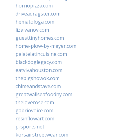
hornopizza.com
driveadragster.com
hematologa.com
lizaivanov.com
guesttinyhomes.com
home-plow-by-meyer.com
palatelatincuisine.com
blackdoglegacy.com
eatvivahouston.com
thebigshowok.com
chimeandstave.com
greatwallseafoodny.com
theloverose.com
gabriovoice.com
resinflowart.com
p-sports.net
korsairstreetwear.com