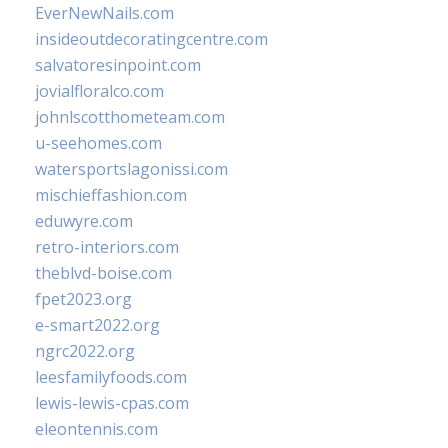
EverNewNails.com
insideoutdecoratingcentre.com
salvatoresinpoint.com
jovialfloralco.com
johnlscotthometeam.com
u-seehomes.com
watersportslagonissi.com
mischieffashion.com
eduwyre.com
retro-interiors.com
theblvd-boise.com
fpet2023.org
e-smart2022.org
ngrc2022.org
leesfamilyfoods.com
lewis-lewis-cpas.com
eleontennis.com