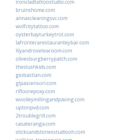
ironcladtattoostudio.com
bruinshome.com
annascleaningsvc.com
wolfcitytattoo.com
oysterbayturkeytrot.com
lafronterarestauranteybar.com
lilyandrosetearoom.com
olivesburgberrypatch.com
theslushkids.com
giobastian.com
glpascensori.com
rifloorepoxy.com
woolleymillingandpaving.com
uptonpvd.com
2troublegrill.com
casateranga.com
sticksandstonesstudiooh.com
walkers-treeservice.com