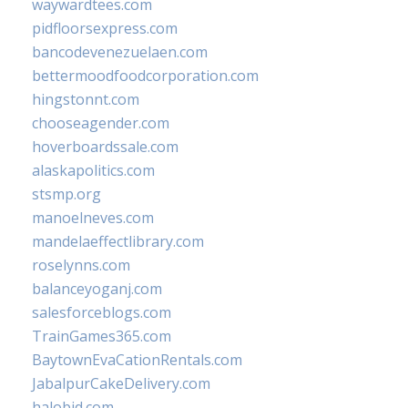
waywardtees.com
pidfloorsexpress.com
bancodevenezuelaen.com
bettermoodfoodcorporation.com
hingstonnt.com
chooseagender.com
hoverboardssale.com
alaskapolitics.com
stsmp.org
manoelneves.com
mandelaeffectlibrary.com
roselynns.com
balanceyoganj.com
salesforceblogs.com
TrainGames365.com
BaytownEvaCationRentals.com
JabalpurCakeDelivery.com
halobjd.com