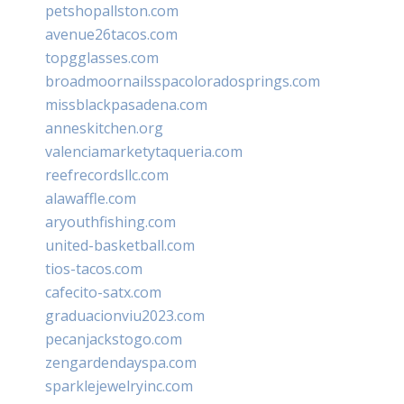
petshopallston.com
avenue26tacos.com
topgglasses.com
broadmoornailsspacoloradosprings.com
missblackpasadena.com
anneskitchen.org
valenciamarketytaqueria.com
reefrecordsllc.com
alawaffle.com
aryouthfishing.com
united-basketball.com
tios-tacos.com
cafecito-satx.com
graduacionviu2023.com
pecanjackstogo.com
zengardendayspa.com
sparklejewelryinc.com