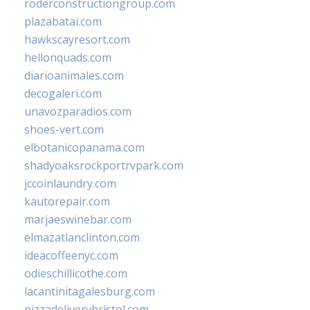
roderconstructiongroup.com
plazabatai.com
hawkscayresort.com
hellonquads.com
diarioanimales.com
decogaleri.com
unavozparadios.com
shoes-vert.com
elbotanicopanama.com
shadyoaksrockportrvpark.com
jccoinlaundry.com
kautorepair.com
marjaeswinebar.com
elmazatlanclinton.com
ideacoffeenyc.com
odieschillicothe.com
lacantinitagalesburg.com
pizzadeliverybristol.com