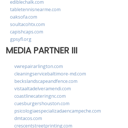
ediblechalk.com
tabletennisnearme.com
oaksofa.com
soultacohtx.com
capishcaps.com
gpsyfl.org
MEDIA PARTNER III
vwrepairarlington.com
cleaningservicebaltimore-md.com
beckslandscapeandfence.com
vistaaltadelveramendi.com
coastlinecateringnc.com
cuesburgershouston.com
psicologiaespecializadaencampeche.com
dmtacos.com
crescentstreetprinting.com